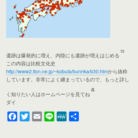
遺跡は爆発的に増え、内陸にも遺跡が増えはじめる
この内容は比較文化史
http://www2.ttcn.ne.jp/~kobuta/bunnka/b30.htm
から抜粋
しています。非常によく纏まっているので、もっと詳し
く知りたい人はホームページを見てね
ダイ
F
T
E
Li
M
共
a
wi
m
n
e
有
c
tt
ail
e
W