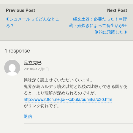
e
er
e
Previous Post
Next Post
b
シュメールってどんなとこ
縄文土器：必要だった！⇒貯
o
ろ？
蔵・煮炊きによって食生活が圧
倒的に飛躍した
o
k
1 response
足立克巳
2018年12月3日
興味深く読ませていただいています。
鬼界が島カルデラ噴火以前と以後の比較ができる図があ
ると、より理解が深められるのですが。
http://www2.ttcn.ne.jp/~kobuta/bunnka/b30.htm
がリンク切れです。
返信