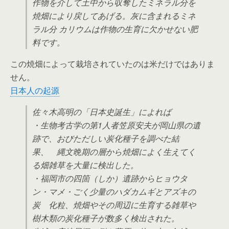
作物を介して土中から収奪したミネラル分を
焼畑により戻してあげる。灰に含まれるミネ
ラル分 カリウムは作物の生育に欠かせない肥
料です。
この焼畑によって栽培されていたのは米だけではありま
せん。
日本人の起源
佐々木高明の「日本史誕生」によれば
・生物考古学の第1人者笠原安夫が岡山県の遺
跡で、おびただしい炭化種子を調べた結
果、 縄文晩期の層から焼畑によく生えてく
る畑雑草を大量に検出した。
・福岡市の四箇（しか）遺跡からヒョウタ
ン・マメ・ごく少量のハダカムギとアズキの
炭 化粒、焼畑やその周辺に生育する雑草や
樹木類の炭化種子が数多く検出された。