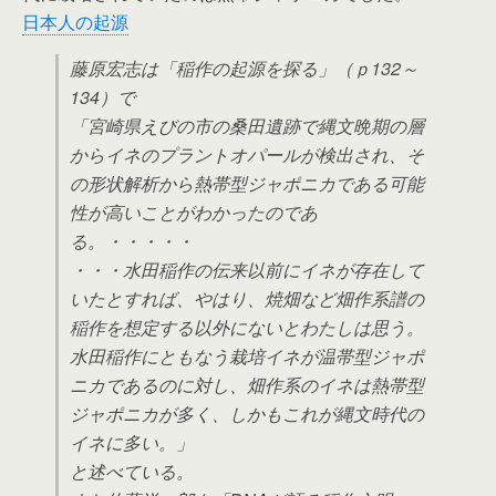
日本人の起源
藤原宏志は「稲作の起源を探る」（ｐ132～
134）で
「宮崎県えびの市の桑田遺跡で縄文晩期の層
からイネのプラントオパールが検出され、そ
の形状解析から熱帯型ジャポニカである可能
性が高いことがわかったのであ
る。・・・・・
・・・水田稲作の伝来以前にイネが存在して
いたとすれば、やはり、焼畑など畑作系譜の
稲作を想定する以外にないとわたしは思う。
水田稲作にともなう栽培イネが温帯型ジャポ
ニカであるのに対し、畑作系のイネは熱帯型
ジャポニカが多く、しかもこれが縄文時代の
イネに多い。」
と述べている。