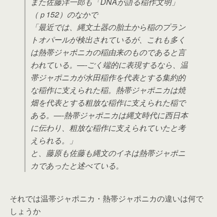
また佐藤洋一郎も「DNAが語る稲作文明」
（ｐ152）のなかで
「最近では、縄文土器の胎土から稲のプラン
トオパールが検出されているが、これも多く
は熱帯ジャポニカの稲由来のものであると言
われている。—-ごく端的に表現するなら、温
帯ジャポニカが水田稲作を代表とする集約的
な稲作に支えられた稲。熱帯ジャポニカは焼
畑を代表とする粗放な稲作に支えられた稲で
ある。—-熱帯ジャポニカは縄文時代に西日本
に伝わり、粗放な稲作に支えられていたと考
えられる。」
と、藤原も佐藤も縄文のイネは熱帯ジャポニ
カであったと述べている。
それでは温帯ジャポニカ・熱帯ジャポニカの違いは何で
しょうか