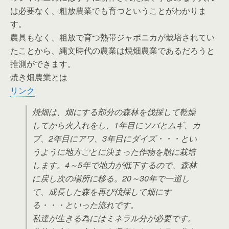
は必要なく、粗放農業でも育つということがわかりま
す。
農具もなく、粗放で育つ熱帯ジャポニカが栽培されてい
たことから、縄文時代の農業は焼畑農業であるだろうと
推測ができます。
焼き畑農業とは
リンク
焼畑は、畑にする部分の森林を伐採して乾燥
してから火入れをし、1年目にソバとムギ、カ
ブ、2年目にアワ、3年目にダイズ・・・とい
うように地方ごとに決まった作物を順に栽培
します。4～5年で地力が低下するので、森林
に戻し次の場所に移る。20～30年で一巡し
て、成長した森を再び伐採して畑にす
る・・・といった流れです。
私達が生きる為にはミネラル分が必要です。