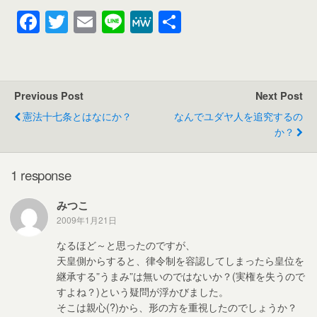
F
T
E
Li
M
共
a
wi
m
n
e
有
c
tt
ail
e
W
e
er
e
Previous Post
Next Post
b
憲法十七条とはなにか？
なんでユダヤ人を追究するの
o
か？
o
k
1 response
みつこ
2009年1月21日
なるほど～と思ったのですが、
天皇側からすると、律令制を容認してしまったら皇位を
継承する”うまみ”は無いのではないか？(実権を失うので
すよね？)という疑問が浮かびました。
そこは親心(?)から、形の方を重視したのでしょうか？