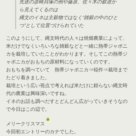
先述の彦崎貝塚の例や藤原、佐々木の叙述か
ら見えてくるのは
縄文のイネは主穀物ではなく“雑穀の中のひと
つ”として位置づけられていた
このようにして、縄文時代の人々は焼畑農業によって、
米だけでなくいろいろな雑穀などと一緒に熱帯ジャポニ
カを栽培していたことがわかります。そしてこの熱帯ジ
ャポニカがおもちの原材料になっていくのです。
おもちを調べていて 熱帯ジャポニカ⇒稲作⇒栽培まで
たどり着きました。
栽培という広い視点で考えれば米だけに頼らない縄文時
代の農業は興味深いですね。
イネのお話も調べだすとどんどん広がっていきそうなの
で今日はこの辺で。
メリークリスマス
今回初エントリーのカナでした。