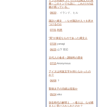
インカ帝国をつくったのは縄文人の末
裔～このトンでも説に、これだけの証
拠が残っている。
08/20
、イランド、ヒル
諏訪と縄文 ～なぜ諏訪が人々を惹き
つけるのか
07/31
利恵
"死"が身近なものであった縄文人
07/26
yanagi
06/25
山下 哲応
古代人の食卓～調味料の歴史
07/15
Anonymous
アイヌは何故文字を持たなかったの
か？
06/08
？
聖徳太子の功績は捏造か
05/24
eiko
弥生時代の解明１ ～倭人は、なぜ縄
文人に受け入れられたのか？