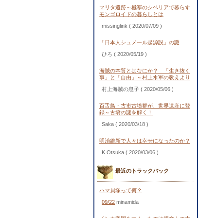
マリタ遺跡～極寒のシベリアで暮らす
モンゴロイドの暮らしとは
missinglink
( 2020/07/09 )
「日本人シュメール起源説」の謎
ひろ
( 2020/05/19 )
海賊の本質とはなにか？ 「生き抜く
事」と「自由」～村上水軍の教えより
村上海賊の息子
( 2020/05/06 )
百舌鳥・古市古墳群が、世界遺産に登
録～古墳の謎を解く！
Saka
( 2020/03/18 )
明治維新で人々は幸せになったのか？
K.Otsuka
( 2020/03/06 )
最近のトラックバック
ハマ貝塚って何？
09/22
minamida