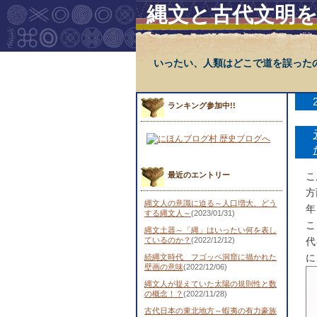
縄文と古代文明
いったい、人類はどこで道を誤った
ランキング参加中!!
最近のエントリー
こ
方
縄文人の意識に迫る～人口増大、どう
年
する縄文人～
(2023/01/31)
こ
縄文土器～「縄」はいったい何を表し
ているのか？
(2022/12/12)
代
に
続縄文時代 フゴッペ洞窟に描かれた
壁画の意味
(2022/12/06)
縄文人が捉えていた太陽の規則性と数
の概念！？
(2022/11/28)
古代日本の東北地方～蝦夷の有力豪族