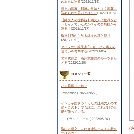
の出自に迫る
(2022/11/18)
縄文の埋葬～屈葬の意味とは？埋葬に
込められた思いとは？～
(2022/11/18)
【縄文人の世界観】縄文人は世界をど
うとらえていたのか？その自然観から
迫る！
(2022/11/17)
環状列石から見る縄文の墓と祭り
(2022/11/12)
アイヌの伝統民家｢チセ」から縄文の
住まいを考察する
(2022/11/05)
竪穴式住居、高床式住居のルーツをた
どる
(2022/10/29)
コメント一覧
ハマ貝塚って何？
minamida
( 2022/09/22 )
インカ帝国をつくったのは縄文人の末
裔～このトンでも説に、これだけの証
拠が残っている。
、イランド、ヒル
( 2022/08/20 )
(
諏訪と縄文 ～なぜ諏訪が人々を惹き
つけるのか