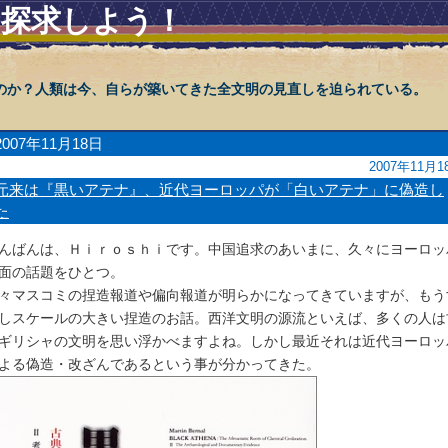
を探求しよう！
のか？人類は今、自らが築いてきた全文明の見直しを迫られている。
2007年11月18日
2007年11月1
元来は『黒いアテナ』、近代ヨーロッパが「白いアテナ」に偽造し
た
んばんは、Ｈｉｒｏｓｈｉです。中国追求のあいまに、久々にヨーロッ
面の話題をひとつ。
々マスコミの捏造報道や偏向報道が明らかになってきていますが、もう
しスケールの大きい捏造のお話。西洋文明の源流といえば、多くの人は
ギリシャの文明を思い浮かべますよね。しかし最近それは近代ヨーロッ
よる偽造・改ざんであるという事が分かってきた。