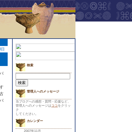
8日
検索
パ
検
索:
す
管理人へのメッセージ
古
パ
当ブログへの感想・質問・応援など、
管理人へのメッセージは
ココ
をクリッ
ク
してください。
カレンダー
2007年11月