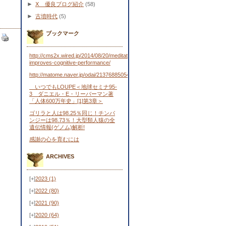
►
Ⅹ 優良ブログ紹介
(58)
►
古墳時代
(5)
ブックマーク
http://cms2x.wired.jp/2014/08/20/meditation-
improves-cognitive-performance/
http://matome.naver.jp/odai/2137688505443481701
いつでもLOUPE＜地球セミナ95-
3 ダニエル・E・リーバーマン著
「人体600万年史」[1]第3章＞
ゴリラと人は98.25％同じ！チンパ
ンジーは98.73％！大型類人猿の全
遺伝情報(ゲノム)解析!
感謝の心を育むには
ARCHIVES
[+]
2023
(1)
[+]
2022
(80)
[+]
2021
(90)
[+]
2020
(64)