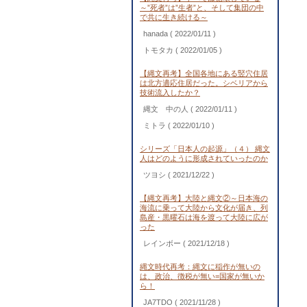
～”死者”は”生者”と、そして集団の中
で共に生き続ける～
hanada
( 2022/01/11 )
トモタカ
( 2022/01/05 )
【縄文再考】全国各地にある竪穴住居
は北方適応住居だった。シベリアから
技術流入したか？
縄文 中の人
( 2022/01/11 )
ミトラ
( 2022/01/10 )
シリーズ「日本人の起源」（４） 縄文
人はどのように形成されていったのか
ツヨシ
( 2021/12/22 )
【縄文再考】大陸と縄文②～日本海の
海流に乗って大陸から文化が届き、列
島産・黒曜石は海を渡って大陸に広が
った
レインボー
( 2021/12/18 )
縄文時代再考：縄文に稲作が無いの
は、政治、徴税が無い=国家が無いか
ら！
JA7TDO
( 2021/11/28 )