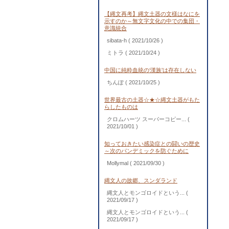
【縄文再考】縄文土器の文様はなにを
示すのか～無文字文化の中での集団・
意識統合
sibata-h
( 2021/10/26 )
ミトラ
( 2021/10/24 )
中国に純粋血統の‘漢族’は存在しない
ちんぽ
( 2021/10/25 )
世界最古の土器☆★☆縄文土器がもた
らしたものは
クロムハーツ スーパーコピー...
(
2021/10/01 )
知っておきたい感染症との闘いの歴史
～次のパンデミックを防ぐために
Mollymal
( 2021/09/30 )
縄文人の故郷、スンダランド
縄文人とモンゴロイドという...
(
2021/09/17 )
縄文人とモンゴロイドという...
(
2021/09/17 )