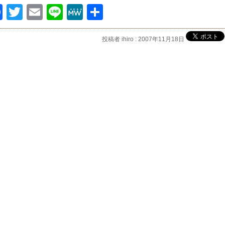
Facebook
Twitter
Email
Line
MeWe
共
有
投稿者 ihiro : 2007年11月18日