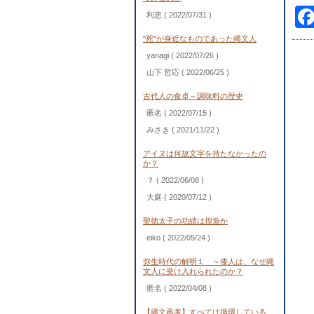
利恵
( 2022/07/31 )
"死"が身近なものであった縄文人
yanagi
( 2022/07/26 )
山下 哲応
( 2022/06/25 )
古代人の食卓～調味料の歴史
匿名
( 2022/07/15 )
みさき
( 2021/11/22 )
アイヌは何故文字を持たなかったの
か？
？
( 2022/06/08 )
大庭
( 2020/07/12 )
聖徳太子の功績は捏造か
eiko
( 2022/05/24 )
弥生時代の解明１ ～倭人は、なぜ縄
文人に受け入れられたのか？
匿名
( 2022/04/08 )
【縄文再考】すべては循環している