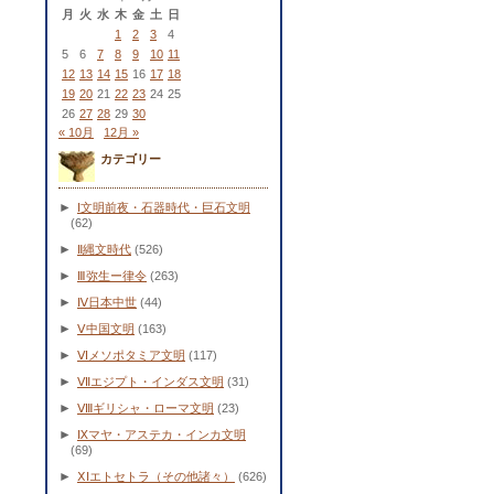
月
火
水
木
金
土
日
1
2
3
4
5
6
7
8
9
10
11
12
13
14
15
16
17
18
19
20
21
22
23
24
25
26
27
28
29
30
« 10月
12月 »
カテゴリー
►
Ⅰ文明前夜・石器時代・巨石文明
(62)
►
Ⅱ縄文時代
(526)
►
Ⅲ弥生ー律令
(263)
►
Ⅳ日本中世
(44)
►
Ⅴ中国文明
(163)
►
Ⅵメソポタミア文明
(117)
►
Ⅶエジプト・インダス文明
(31)
►
Ⅷギリシャ・ローマ文明
(23)
►
Ⅸマヤ・アステカ・インカ文明
(69)
►
ⅩⅠエトセトラ（その他諸々）
(626)