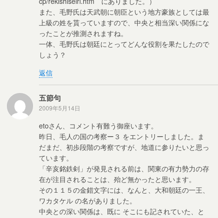
cp/rekishiseiri.htm にありました。）
また、毛野氏は天武朝に朝臣という地方豪族としては最
上級の姓を貰っていますので、中央と相当深い関係にな
ったことが推測されますね。
一体、毛野氏は朝廷にとってどんな役割を果たしたので
しょう？
返信
五節句
2009年5月14日
etoさん、コメント有難う御座います。
昨日、毛人の国の考察ー３ をエントリーしました。ま
だまだ、初歩段階の考察ですが、地道に参りたいと思っ
ています。
「辛亥銘鉄剣」が発見される前は、関東の有力勢力の存
在が注目されることは、殆ど無かったと思います。
その１１５の金錯文字には、なんと、大和朝廷の一王、
ワカタケル の名がありました。
中央との深い関係は、既に そこにも記されていた、と