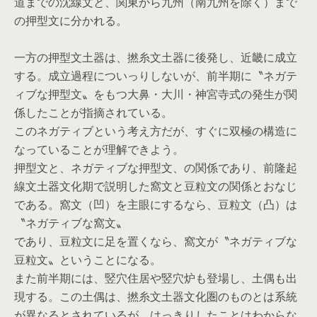
道までの沈線文と、関東から九州（南九州を除く）まで
の押型文に分かれる。
一方の押型文土器は、撚糸文土器に後発し、近畿に成立
する。成立過程についっりしないが、前半期に〝ネガテ
ィブな押型文〟をもつ大鼻・大川・神宮寺式の発生が関
係したことが指摘されている。
このネガティブという考え方だが、すぐに双極の構造に
なっていることが理解できよう。
押型文と、ネガティブな押型文、の関係であり、前隆起
線文土器文化期で説明した窩文と豆粒文の関係とおなじ
である。窩文（凹）を主眼にするなら、豆粒文（凸）は
〝ネガティブな窩文〟
であり、豆粒文に足を置くなら、窩文が〝ネガティブな
豆粒文〟ということになる。
また前半期には、竪穴住居や竪穴炉も登場し、土偶も出
現する。この土偶は、撚糸文土器文化圏のものとは系統
が異なるとされているが、はっきりしたことはわからな