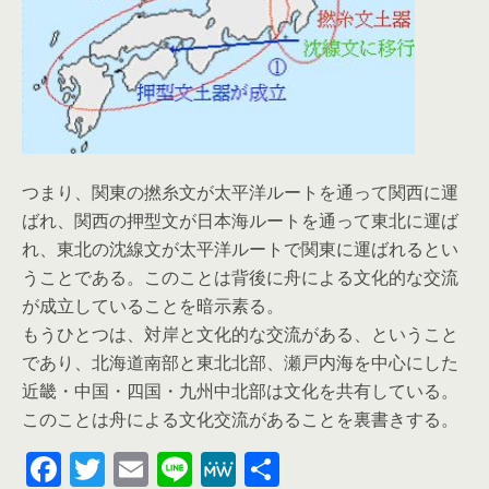
つまり、関東の撚糸文が太平洋ルートを通って関西に運
ばれ、関西の押型文が日本海ルートを通って東北に運ば
れ、東北の沈線文が太平洋ルートで関東に運ばれるとい
うことである。このことは背後に舟による文化的な交流
が成立していることを暗示素る。
もうひとつは、対岸と文化的な交流がある、ということ
であり、北海道南部と東北北部、瀬戸内海を中心にした
近畿・中国・四国・九州中北部は文化を共有している。
このことは舟による文化交流があることを裏書きする。
F
T
E
Li
M
共