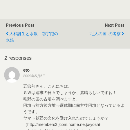
a
wi
m
n
e
有
c
tt
ail
e
W
e
er
e
Previous Post
Next Post
b
大和誕生と水銀 ②宇陀の
‘毛人の国’ の考察
o
水銀
o
k
2 responses
eto
2009年5月5日
五節句さん、こんにちは。
ＧＷは追求の日々でしょうか、素晴らしいですね！
毛野の国の古墳を調べますと、
円墳→前方後方墳→継体期に前方後円墳となっているよ
うです。
ヤマト朝廷の文化を受け入れたのでしょうか？
（http://members3.jcom.home.ne.jp/yoshi-