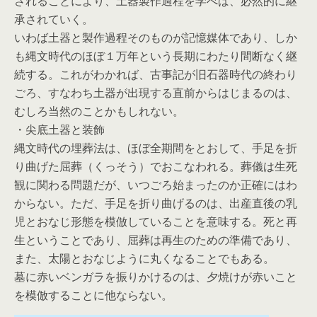
されることにより、土器製作過程を学べば、必然的に継
承されていく。
いわば土器と製作過程そのものが記憶媒体であり、しか
も縄文時代のほぼ１万年という長期にわたり間断なく継
続する。これがわかれば、古事記が旧石器時代の終わり
ごろ、すなわち土器が出現する直前からはじまるのは、
むしろ当然のことかもしれない。
・尖底土器と装飾
縄文時代の埋葬法は、ほぼ全期間をとおして、手足を折
り曲げた屈葬（くっそう）でおこなわれる。葬儀は生死
観に関わる問題だが、いつごろ始まったのか正確にはわ
からない。ただ、手足を折り曲げるのは、出産直後の乳
児とおなじ形態を模倣していることを意味する。死と再
生ということであり、屈葬は再生のための準備であり、
また、太陽とおなじように丸くなることでもある。
墓に赤いベンガラを振りかけるのは、夕焼けが赤いこと
を模倣することに他ならない。