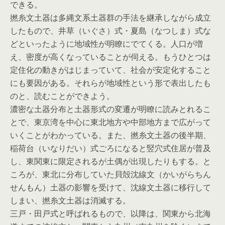
できる。
撚糸文土器は多縄文系土器群の手法を継承しながら成立
したもので、井草（いぐさ）式・夏島（なつしま）式な
どといったように地域性が明瞭にでてくる。人口が増
え、密度が高くなっていることが伺える。もうひとつは
定住化の動きがはじまっていて、社会が安定化すること
にも要因がある。それらが地域性という形で表出したも
のと、読むことができよう。
濃密な土器分布と土器形式の変遷が明瞭に読みとれるこ
とで、東京湾を中心に東北地方や中部地方まで広がって
いくことがわかっている。また、撚糸文土器の後半期、
稲荷台（いなりだい）式ごろになると竪穴式住居が普及
し、東関東に限定されるが土偶が出現したりもする。と
ころが、東北に分布していた貝殻沈線文（かいがらちん
せんもん）土器の影響を受けて、沈線文土器に移行して
しまい、撚糸文土器は消滅する。
三戸・田戸式と呼ばれるもので、以降は、関東から北海