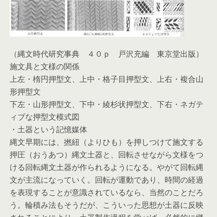
（縄文時代研究事典 ４０ｐ 戸沢充編 東京堂出版）
施文具と文様の関係
上左・楕円押型文、上中・格子目押型文、上右・複合山
形押型文
下左・山形押型文、下中・綾杉状押型文、下右・ネガテ
ィブな押型文模式図
・土器という記憶媒体
縄文早期には、撚紐（よりひも）を押しつけて施文する
押圧（おうあつ）縄文土器と、回転させながら文様をつ
ける回転縄文土器が作られるようになる。やがて回転縄
文が主流になっていく。回転が運動であり、時間の経過
を表現することが意識されているなら、当然のことだろ
う。輪積み法もそうだが、こういった思想が土器に反映