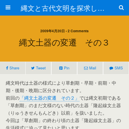
縄文と古代文明を探求しよう！
2009年4月20日 • 2 Comments
縄文土器の変遷 その３
Share
Tweet
Pin
Mail
SMS
縄文時代は土器の様式により草創期・早期・前期・中
期・後期・晩期に区分されています。
前回の
「縄文土器の変遷 その２」
では縄文初期である
「草創期」のまだ文様のない時代の土器「隆起線文土器
（りゅうきせんもんどき）以前」を扱いました。
今回は「草創期」の終わり頃の土器「隆起線文土器」の
生活様式に迫って見たいと思います。