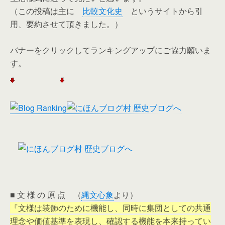
（この投稿は主に
比較文化史
というサイトから引
用、要約させて頂きました。）
バナーをクリックしてランキングアップにご協力願いま
す。
■ 文 様 の 原 点 （
縄文心象
より）
『文様は装飾のために機能し、同時に集団としての共通
理念や価値基準を表現し、確認する機能を本来持ってい