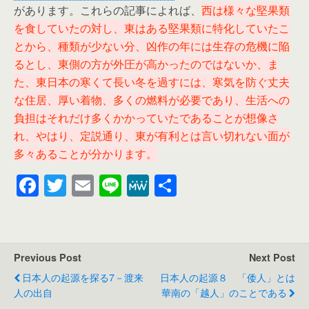
があります。これらの記事によれば、
西は様々な堅果類
を食していたの対し、東はある堅果類に特化していたこ
とから、種類が少ない分、凶作の年には生存の危機に陥
るとし、東側の方が外圧が高かったのではないか、ま
た、東日本の寒くて長い冬を過すには、寒気を防ぐ丈夫
な住居、厚い着物、多くの燃料が必要であり、生活への
負担はそれだけ多くかかっていたであることが想像さ
れ、やはり、定説通り、東が有利とは言い切れない面が
多々あることが分かります。
F
T
E
Li
M
共
a
wi
m
n
e
有
c
tt
ail
e
W
e
er
e
Previous Post
Next Post
b
日本人の起源を探る7－渡来
日本人の起源８ 「倭人」とは
o
人の出自
華南の「越人」のことである