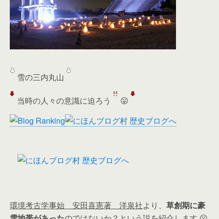
雪の三内丸山
当時の人々の意識に迫ろう
😛
環境考古学事始 安田喜憲著 洋泉社
より、
草創期に豪
雪地帯があった
のではないか？という説を紹介します 😮