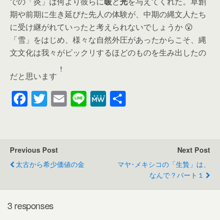
での「炎」は何より彼らに
暖
と
光
を与えてくれた。草創
期や前期に生き延びた先人の体験が、中期の縄文人たち
に受け継がれていったと考えられないでしょうか 😮
「雪」をはじめ、様々な自然外圧があったからこそ、縄
文文化は我々がビックリするほどのものを生み出したの
だと思います
F
T
E
Li
M
共
a
wi
m
n
e
有
c
tt
ail
e
W
e
er
e
Previous Post
Next Post
b
太古から希少価値の金
マヤ･メキシコの「生贄」は、
o
なんで？パート１
o
k
3 responses