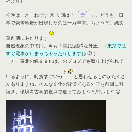
社より）
今晩は、さーねです 😮 今回は「
雪
」。どうも、日
本で豪雪地帯が出現したのは
一万年前。ちょうど、縄文
草創期にあたります
自然現象の中では、今も「雪｣は結構な外圧。（
東京では
すぐ電車が止まっちゃったりしますね
😡 ）
一方、東北の縄文文化はこのブログでも取り上げられて
いるように、時折
すごいっ
と思わせるものがたくさ
んありますね。そんな文化の背景である外圧を前回に引
続き、環境考古学的視点で迫ってみようと思います 😀