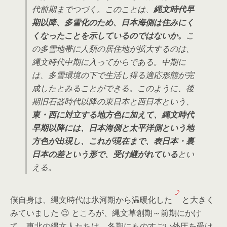
代前期までつづく。このことは、
縄文時代早
期以降、多雪化のため、日本海側は住みにく
くなったことを示しているのではないか。
こ
の多雪地帯に人類の居住地が拡大するのは、
縄文時代中期に入ってからである。中期に
は、多雪環境の下で生活し得る適応形態が完
成したとみることができる。このように、後
期旧石器時代以降の東日本と西日本という、
東・西に対立する地方色に加えて、縄文時代
早期以降には、日本海側と太平洋側という地
方色が出現し、これが現在まで、表日本・裏
日本の差という形で、受け継がれている
とい
える。
僕自身は、縄文時代は氷河期から温暖化した
と大きく
みていました 😉 ところが、縄文草創期～前期にかけ
て、東北の縄文人たちは、冬期にものすごい外圧を受け