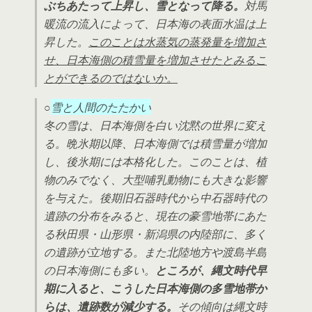
ぶちあたって上昇し、雪となって降る。
対馬
暖流の流入によって、日本海の表面水温は上
昇した。
このことは水蒸気の蒸発量を増加さ
せ、日本海側の積雪量を増加させたとみるこ
とができるのではないか。
○
雪と人間のたたかい
冬の雪は、日本海側を白い沈黙の世界に変え
る。晩氷期以降、日本海側では積雪量が増加
し、後氷期には本格化した。このことは、植
物のみでなく、大型哺乳動物にも大きな影響
を与えた。後期旧石器時代から中石器時代の
遺跡の分布をみると、現在の豪雪地帯にあた
る秋田県・山形県・新潟県の内陸部に、多く
の遺跡が立地する。また北陸地方や渡島半島
の日本海側にも多い。
ところが、縄文時代早
期に入ると、こうした日本海側の多雪地帯か
らは、遺跡数が減少する。
その傾向は縄文時