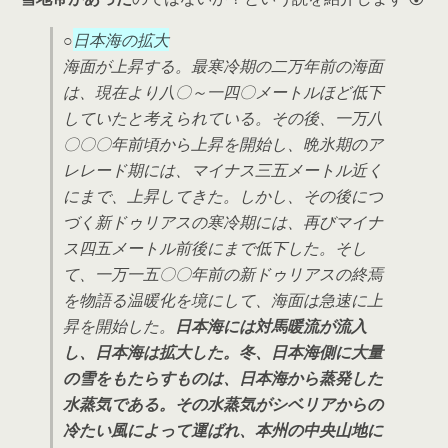
○
日本海の拡大
海面が上昇する。最寒冷期の二万年前の海面
は、現在より八〇～一四〇メートルほど低下
していたと考えられている。その後、一万八
〇〇〇年前頃から上昇を開始し、晩氷期のア
レレード期には、マイナス三五メートル近く
にまで、上昇してきた。しかし、その後につ
づく新ドゥリアスの寒冷期には、再びマイナ
ス四五メートル前後にまで低下した。そし
て、一万一五〇〇年前の新ドゥリアスの終焉
を物語る温暖化を境にして、海面は急速に上
昇を開始した。
日本海には対馬暖流が流入
し、日本海は拡大した。冬、日本海側に大量
の雪をもたらすものは、日本海から蒸発した
水蒸気である。その水蒸気がシベリアからの
冷たい風によって運ばれ、本州の中央山地に