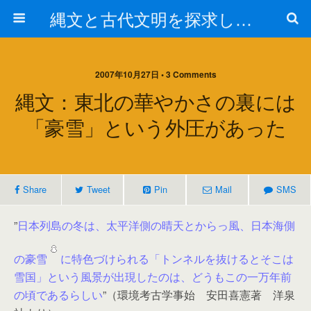
縄文と古代文明を探求しよう！
2007年10月27日 • 3 Comments
縄文：東北の華やかさの裏には
「豪雪」という外圧があった
Share
Tweet
Pin
Mail
SMS
”
日本列島の冬は、太平洋側の晴天とからっ風、日本海側
の豪雪
に特色づけられる「トンネルを抜けるとそこは
雪国」という風景が出現したのは、どうもこの一万年前
の頃であるらしい
”（環境考古学事始 安田喜憲著 洋泉