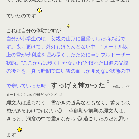
ていたのです
これは自分の体験ですが…
自分が小学生の頃、父親の山形に里帰りした時の話で
す。夜も更けて、外灯もほとんどない中。1メートル以
上の雪が砂利道を埋め尽くしたために車はブルドーザー
状態。”ここからは歩くしかないね”と慣れた口調の父親
の後ろを、真っ暗闇で白い雪の面しか見えない状態の中
すっげぇ怖かった
で歩いていった時…
（確か、500
メートルくらいの距離だったけど…）
縄文人は道もなく、雪かきの道具などもなく、蓄えも余
裕があるわけではない 😥 …草創期や前期の縄文人は、
きっと、洞窟の中で震えながら 😥 過ごしたのだと思い
ます