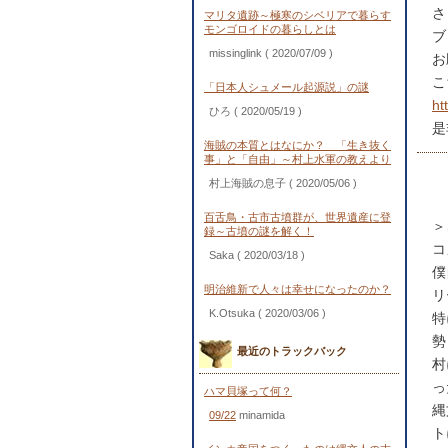
さ
マリタ遺跡～極寒のシベリアで暮らす
モンゴロイドの暮らしとは
ブ
missinglink
( 2020/07/09 )
お
こ
「日本人シュメール起源説」の謎
ht
ひろ
( 2020/05/19 )
是
海賊の本質とはなにか？ 「生き抜く
事」と「自由」～村上水軍の教えより
村上海賊の息子
( 2020/05/06 )
百舌鳥・古市古墳群が、世界遺産に登
＞
録～古墳の謎を解く！
コ
Saka
( 2020/03/18 )
僕
明治維新で人々は幸せになったのか？
リ
K.Otsuka
( 2020/03/06 )
特
勢
最近のトラックバック
村
っ
ハマ貝塚って何？
縄
09/22
minamida
ト