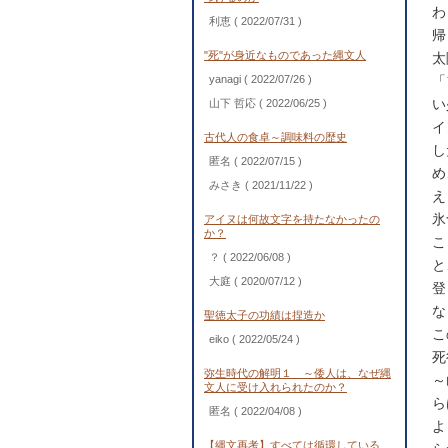
わ
利恵
( 2022/07/31 )
帰
"死"が身近なものであった縄文人
太
yanagi
( 2022/07/26 )
「
い
山下 哲応
( 2022/06/25 )
イ
古代人の食卓～調味料の歴史
し
匿名
( 2022/07/15 )
め
みさき
( 2021/11/22 )
え
氷
アイヌは何故文字を持たなかったの
か？
こ
？
( 2022/06/08 )
と
大庭
( 2020/07/12 )
登
な
聖徳太子の功績は捏造か
こ
eiko
( 2022/05/24 )
死
弥生時代の解明１ ～倭人は、なぜ縄
～
文人に受け入れられたのか？
ら
匿名
( 2022/04/08 )
よ
【縄文再考】すべては循環している