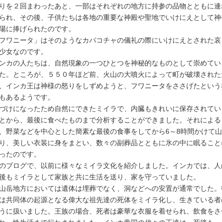
りを２回まわったあと、一部はそれぞれの地方に持参の品物とともに連
られ、その後、子供たちは各地の重要な神殿や聖地でいけにえとして神
陽に捧げられたのです。
フワニータ」はそのようなカパコチャの儀礼の際にいけにえとされた哀
少女なのです。
ンカの人たちは、自然現象の一つひとつを神秘的なものとして崇めてい
た。ところが、５５０年ほど前、火山の大噴火によって町が破壊された
、インカ王は神様の怒りをしずめようと、フワニータをささげたという
もあるようです。
づけになったため自然にできたミイラで、内臓もきれいに保存されてい
とから、最後に食べたものまで分析することができました。それによる
、野菜などを中心とした簡素な最後の食事をしてから6～8時間かけて
り、美しい衣装に身をまとい、数々の副葬品とともに氷の中に眠ること
ったのです。
のブログで、以前に様々なミイラ文化を紹介しました。インカでは、人
後もミイラとして家族と共に生活を送り、家を守っていました。
山岳地方においては遺体は埋葬でなく、洞などへの安置が通常でした。
は共同体の起源となる偉大な祖先達の死体をミイラ化し、生きている者
うに扱いました。王族の場合、死者は豪華な衣服を着せられ、飲食をさ