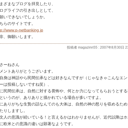
まざまなブログを拝見したり、
ログライフの引き出しとして、
願いできないでしょうか。
ちらのサイトです。
tp://www.p-netbanking.jp
非、御願いします。
投稿者 magazinn55 : 2007年8月30日 23
さーねさん
メントありがとうございます。
自身は神話やら民間伝承などは好きなんですが（じゃなきゃこんなエン
ーは投稿しないですね笑）、
に民間伝承は、自然に対する畏怖や、何とか力になってもらおうとする
というのが、ありありと描かれている場合が多いですよ。
にありがちな生贄の話なんてのも大体は、自然の神の怒りを収めるため
たりしますし。
文人の意識が続いている！と言えるかはわかりませんが、近代以降はホ
に欧米との意識の違いは顕著なようです。