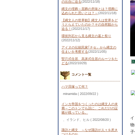
の出自に迫る
(2022/11/18)
縄文の埋葬～屈葬の意味とは？埋葬に
込められた思いとは？～
(2022/11/18)
【縄文人の世界観】縄文人は世界をど
うとらえていたのか？その自然観から
迫る！
(2022/11/17)
環状列石から見る縄文の墓と祭り
(2022/11/12)
アイヌの伝統民家｢チセ」から縄文の
住まいを考察する
(2022/11/05)
竪穴式住居、高床式住居のルーツをた
どる
(2022/10/29)
コメント一覧
ハマ貝塚って何？
minamida
( 2022/09/22 )
インカ帝国をつくったのは縄文人の末
裔～このトンでも説に、これだけの証
拠が残っている。
イ
、イランド、ヒル
( 2022/08/20 )
物
諏訪と縄文 ～なぜ諏訪が人々を惹き
子
つけるのか