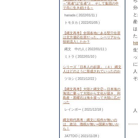
ら
～”死者”は”生者”と、そして集団の中
分
で共に生き続ける～
と
hanada
( 2022/01/11 )
産
トモタカ
( 2022/01/05 )
は
【縄文再考】全国各地にある竪穴住居
た
は北方適応住居だった。シベリアから
技術流入したか？
ht
縄文 中の人
( 2022/01/11 )
生
ミトラ
( 2022/01/10 )
っ
に
シリーズ「日本人の起源」（４） 縄文
人
人はどのように形成されていったのか
そ
ツヨシ
( 2021/12/22 )
【縄文再考】大陸と縄文②～日本海の
海流に乗って大陸から文化が届き、列
島産・黒曜石は海を渡って大陸に広が
った
レインボー
( 2021/12/18 )
人
縄文時代再考：縄文に稲作が無いの
は、政治、徴税が無い=国家が無いか
ら！
JA7TDO
( 2021/11/28 )