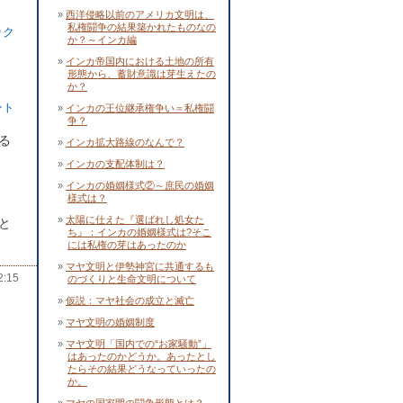
西洋侵略以前のアメリカ文明は、
私権闘争の結果築かれたものなの
ック
か？～インカ編
インカ帝国内における土地の所有
形態から、蓄財意識は芽生えたの
か？
ント
インカの王位継承権争い＝私権闘
争？
る
インカ拡大路線のなんで？
インカの支配体制は？
インカの婚姻様式②～庶民の婚姻
様式は？
太陽に仕えた『選ばれし処女た
と
ち』：インカの婚姻様式は?そこ
には私権の芽はあったのか
マヤ文明と伊勢神宮に共通するも
:15
のづくりと生命文明について
仮説：マヤ社会の成立と滅亡
マヤ文明の婚姻制度
マヤ文明「国内での“お家騒動”」
はあったのかどうか。あったとし
たらその結果どうなっていったの
か。