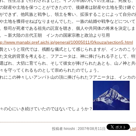
れ、性生活まで行わされました。インカ帝国の代々の王達は、死後も、
の財産や土地を保つことができたので、後継者は財産や土地を受け継ぐ
ができず、他民族と戦争し、領土を奪い、拡張することによって自分の
や土地を獲得せねばなりませんでした。一族の結婚や戦争などについて
、祭司が死者である祖先の託宣を聴き、個人や共同体の将来を決定しま
。～新大陸の古代王朝 インカの国家宗教と政治より引用
tp://www.manabi.pref.aichi.jp/general/10005011/0/kouza/section5.html
贄というと現代では、残酷な儀式として感じられますが、インカのこう
た文化的背景を考えると、フアニータは、神に捧げられる子として、特
選ばれ、大切に育てられ、そして彼女が捧げられたあとも、山ノ神と共
々を守ってくれるものとして崇められたのでしょう。
れにこの神々しいアンパト山の頂に捧げられたフアニータは、インカの
々の心にいき続けていたのではないでしょうか？
投稿者 hiroshi : 2007年08月11日
List