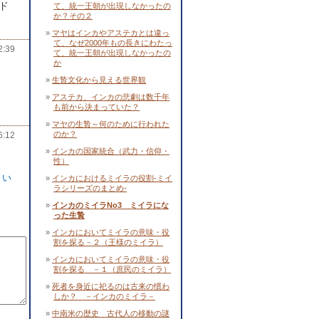
ド
て、統一王朝が出現しなかったの
か？その２
マヤはインカやアステカとは違っ
て、なぜ2000年もの長きにわたっ
:39
て、統一王朝が出現しなかったの
か
生贄文化から見える世界観
アステカ、インカの悲劇は数千年
も前から決まっていた？
マヤの生贄～何のために行われた
のか？
:12
インカの国家統合（武力・信仰・
性）
さい
インカにおけるミイラの役割-ミイ
ラシリーズのまとめ-
インカのミイラNo3 ミイラにな
った生贄
インカにおいてミイラの意味・役
割を探る－２（王様のミイラ）
インカにおいてミイラの意味・役
割を探る －１（庶民のミイラ）
死者を身近に祀るのは古来の慣わ
しか？ －インカのミイラ－
中南米の歴史 古代人の移動の謎