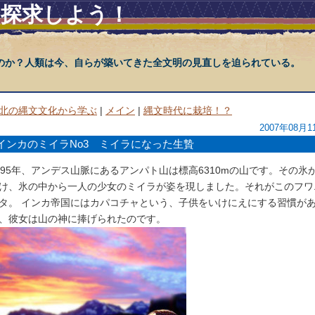
を探求しよう！
のか？人類は今、自らが築いてきた全文明の見直しを迫られている。
北の縄文文化から学ぶ
|
メイン
|
縄文時代に栽培！？
2007年08月1
インカのミイラNo3 ミイラになった生贄
995年、アンデス山脈にあるアンパト山は標高6310mの山です。その氷
け、氷の中から一人の少女のミイラが姿を現しました。それがこのフワ
タ。 インカ帝国にはカパコチャという、子供をいけにえにする習慣が
、彼女は山の神に捧げられたのです。