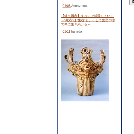
04/08
Anonymous
【縄文再考】すべては循環している
～”死者”は”生者”と、そして集団の中
で共に生き続ける～
01/11
hanada