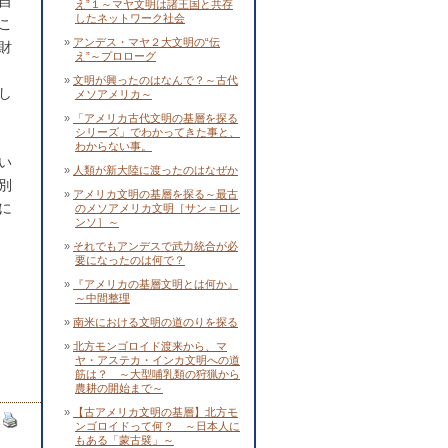
自
え”１～マヤ文明は諸王国と共存
したネットワーク社会
こ
アンデス・マヤ２大文明の“伝
財
え”～プロローグ
文明が興ったのはなんで？～古代
し
メソアメリカ～
「アメリカ古代文明の基層を探る
シリーズ」でわかってきた事と、
わからない事。
い
人類が新大陸に渡ったのはなぜか
別
アメリカ文明の基層を探る～最古
に
のメソアメリカ文明［サン＝ロレ
ンソ］～
それでもアンデスで武力統合が必
要になったのは何で？
『アメリカの基層文明とは何か』
～中間整理
南米における文明の道のりを探る
北方モンゴロイド渡来から、マ
ヤ・アステカ・インカ文明への道
筋は？ ～大型哺乳類の狩猟から
農耕の開始まで～
【古アメリカ文明の基層】北方モ
ンゴロイドって何？ ～日本人に
もある「蒙古襞」～