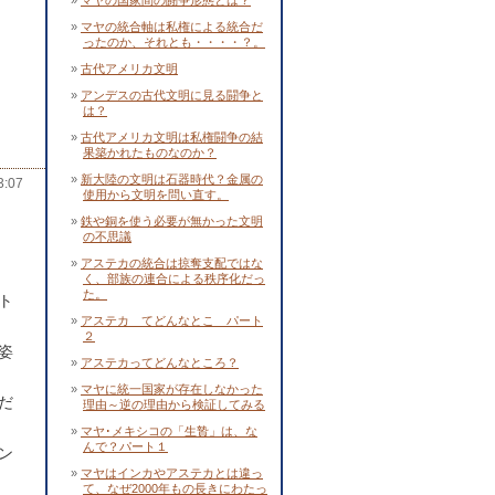
マヤの国家間の闘争形態とは？
マヤの統合軸は私権による統合だ
ったのか、それとも・・・・？。
古代アメリカ文明
アンデスの古代文明に見る闘争と
は？
古代アメリカ文明は私権闘争の結
果築かれたものなのか？
新大陸の文明は石器時代？金属の
:07
使用から文明を問い直す。
鉄や銅を使う必要が無かった文明
の不思議
アステカの統合は掠奪支配ではな
く、部族の連合による秩序化だっ
た。
ト
アステカ てどんなとこ パート
２
姿
アステカってどんなところ？
マヤに統一国家が存在しなかった
だ
理由～逆の理由から検証してみる
マヤ･メキシコの「生贄」は、な
んで？パート１
ン
マヤはインカやアステカとは違っ
て、なぜ2000年もの長きにわたっ