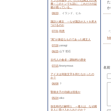
インカ帝国をつくったのは縄文人の末
た
裔～このトンでも説に、これだけの証
拠が残っている。
か
08/20
、イランド、ヒル
諏訪と縄文 ～なぜ諏訪が人々を惹き
つけるのか
07/31
利恵
「
ht
"死"が身近なものであった縄文人
07/26
yanagi
06/25
山下 哲応
古代人の食卓～調味料の歴史
07/15
Anonymous
名前
アイヌは何故文字を持たなかったの
か？
06/08
？
聖徳太子の功績は捏造か
05/24
eiko
弥生時代の解明１ ～倭人は、なぜ縄
文人に受け入れられたのか？