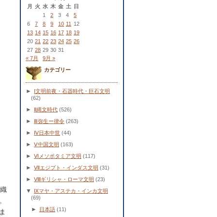
月
火
水
木
金
土
日
1
2
3
4
5
6
7
8
9
10
11
12
13
14
15
16
17
18
19
20
21
22
23
24
25
26
27
28
29
30
31
« 7月
9月 »
カテゴリー
►
Ⅰ文明前夜・石器時代・巨石文明
(62)
►
Ⅱ縄文時代
(526)
►
Ⅲ弥生ー律令
(263)
►
Ⅳ日本中世
(44)
►
Ⅴ中国文明
(163)
►
Ⅵメソポタミア文明
(117)
►
Ⅶエジプト・インダス文明
(31)
►
Ⅷギリシャ・ローマ文明
(23)
を織
▼
Ⅸマヤ・アステカ・インカ文明
(69)
。
►
日本語
(11)
ま