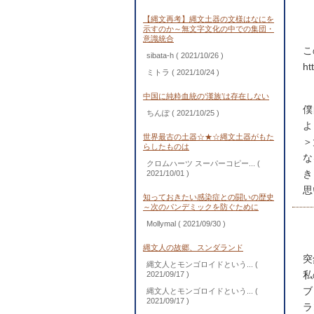
【縄文再考】縄文土器の文様はなにを
示すのか～無文字文化の中での集団・
意識統合
こ
sibata-h
( 2021/10/26 )
ht
ミトラ
( 2021/10/24 )
中国に純粋血統の‘漢族’は存在しない
僕
ちんぽ
( 2021/10/25 )
よ
世界最古の土器☆★☆縄文土器がもた
＞
らしたものは
な
クロムハーツ スーパーコピー...
(
き
2021/10/01 )
思
知っておきたい感染症との闘いの歴史
～次のパンデミックを防ぐために
Mollymal
( 2021/09/30 )
縄文人の故郷、スンダランド
突
縄文人とモンゴロイドという...
(
私
2021/09/17 )
ブ
縄文人とモンゴロイドという...
(
2021/09/17 )
ラ