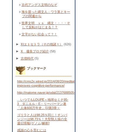
古代アンデス文明のなぞ
海を渡った縄文人：ワラ算とキー
プの関連から
世界文明 ｖｓ 縄文・・・・そ
して反転がはじまる！？
文字がない社会って？！
►
ⅩⅠエトセトラ（その他諸々）
(626)
►
Ⅹ 優良ブログ紹介
(58)
►
古墳時代
(5)
ブックマーク
http://cms2x.wired.jp/2014/08/20/meditation-
improves-cognitive-performance/
http://matome.naver.jp/odai/2137688505443481701
いつでもLOUPE＜地球セミナ95-
3 ダニエル・E・リーバーマン著
「人体600万年史」[1]第3章＞
ゴリラと人は98.25％同じ！チンパ
ンジーは98.73％！大型類人猿の全
遺伝情報(ゲノム)解析!
感謝の心を育むには