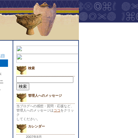
1日
検索
が
検
ニ
索:
あ
管理人へのメッセージ
当ブログへの感想・質問・応援など、
管理人へのメッセージは
ココ
をクリッ
ク
してください。
カレンダー
2007年8月