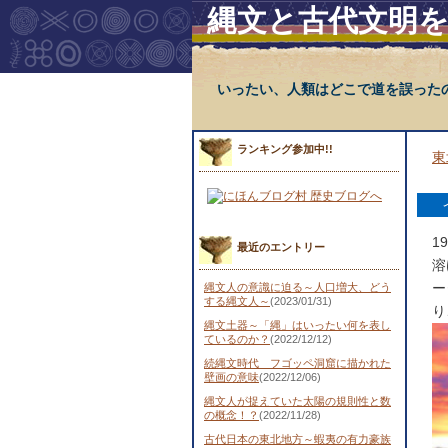
縄文と古代文明
いったい、人類はどこで道を誤った
ランキング参加中!!
東
1
最近のエントリー
溶
ー
縄文人の意識に迫る～人口増大、どう
する縄文人～
(2023/01/31)
り
縄文土器～「縄」はいったい何を表し
ているのか？
(2022/12/12)
続縄文時代 フゴッペ洞窟に描かれた
壁画の意味
(2022/12/06)
縄文人が捉えていた太陽の規則性と数
の概念！？
(2022/11/28)
古代日本の東北地方～蝦夷の有力豪族