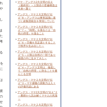
マヤ・アンデス2大文明の伝え
れ
（最終回）～人類史の普遍構造は
や
未来へ繋ぐ
アンデス・マヤ２大文明の“伝
え”８～アンデスは事実認識に基
し
づく超集団統合を実現していた
アンデス・マヤ２大文明の“伝
ま
え”７～『時間』を識るとは『自
然の摂理』を識ること
た
アンデス・マヤ２大文明の“伝
考
え”６～労働を充足源とすること
で秩序を生み出した～
アンデス・マヤ２大文明の“伝
る
え”５～人類は自然の一部であり
循環の中に生きてきた～
山を
アンデス・マヤ２大文明の“伝
え”４～アンデス文明は、徹底し
に
て「自然の摂理」に則ることを重
んじる文明
は
アンデス・マヤ２大文明の“伝
え”３～マヤ盛隆の原動力は人々
の評価共認にある
彼
アンデス・マヤ2大文明の”伝え”２
～農耕から読み解くマヤ人の意識
の
～
せ
アンデス・マヤ２大文明の“伝