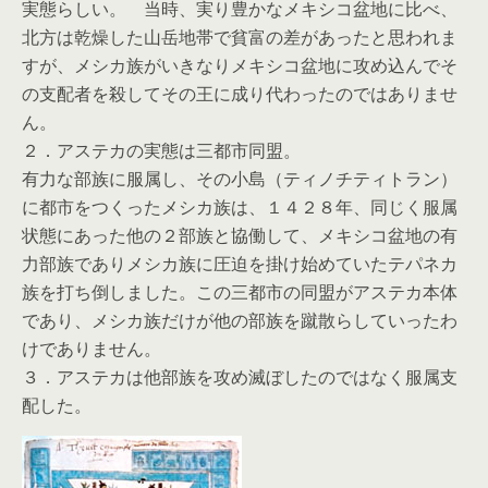
実態らしい。 当時、実り豊かなメキシコ盆地に比べ、
北方は乾燥した山岳地帯で貧富の差があったと思われま
すが、メシカ族がいきなりメキシコ盆地に攻め込んでそ
の支配者を殺してその王に成り代わったのではありませ
ん。
２．アステカの実態は三都市同盟。
有力な部族に服属し、その小島（ティノチティトラン）
に都市をつくったメシカ族は、１４２８年、同じく服属
状態にあった他の２部族と協働して、メキシコ盆地の有
力部族でありメシカ族に圧迫を掛け始めていたテパネカ
族を打ち倒しました。この三都市の同盟がアステカ本体
であり、メシカ族だけが他の部族を蹴散らしていったわ
けでありません。
３．アステカは他部族を攻め滅ぼしたのではなく服属支
配した。