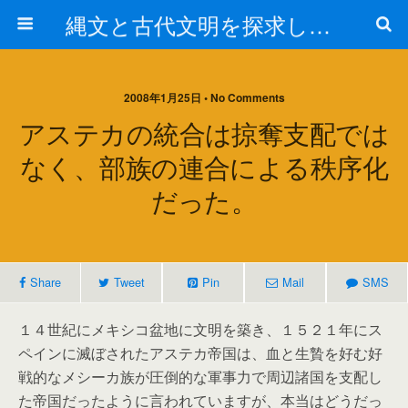
縄文と古代文明を探求しよう！
2008年1月25日 • No Comments
アステカの統合は掠奪支配では
なく、部族の連合による秩序化
だった。
Share
Tweet
Pin
Mail
SMS
１４世紀にメキシコ盆地に文明を築き、１５２１年にス
ペインに滅ぼされたアステカ帝国は、血と生贄を好む好
戦的なメシーカ族が圧倒的な軍事力で周辺諸国を支配し
た帝国だったように言われていますが、本当はどうだっ