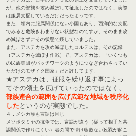
が、他の部族を攻め滅ぼして征服したのではなく、実際
は服属支配しているだけだったようです。
また、領内に服属関係にない小国もあり、西洋的な支配
でみると危険きわまりない状態なのですが、そのまま攻
め滅ぼさずにその状態で残していました。
また、アステカを攻め滅ぼしたコルテスは、その記録
（アステカを滅ぼす作戦）で、アステカは、「いくつも
の民族集団がパッチワークのようにつなぎ合わさってい
ただけのモザイク国家」だと評してます。
★アステカは、征服を繰り返す事によっ
てその領土を広げていったのではなく、
部族連合の範囲を広げ広範な地域を秩序化
というのが実態でした。
した
４．メシカ族も言語は同じ
メソポタミヤの抗争では、言語が違う（従って相手と共
認関係で作りにくい）者の間で情け容赦ない殺戮が起こ