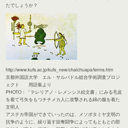
たでしょうか？
http://www.kufs.ac.jp/kufs_new/chalchuapa/terms.htm
京都外国語大学 エル・サルバドル総合学術調査プロジ
ェクト 用語集より
PHOTO：「テレリアノ・レメンシス絵文書」にみる毛皮
を着て弓矢をもつチチメカ人に攻撃される綿の服を着た
文明人
アステカ帝国ができていったのは、メソポタミヤ文明の
抗争のように、繰り返す掠奪闘争によってもともとの部