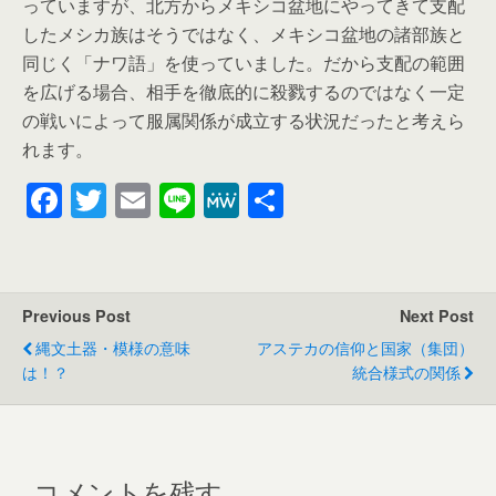
っていますが、北方からメキシコ盆地にやってきて支配
したメシカ族はそうではなく、メキシコ盆地の諸部族と
同じく「ナワ語」を使っていました。だから支配の範囲
を広げる場合、相手を徹底的に殺戮するのではなく一定
の戦いによって服属関係が成立する状況だったと考えら
れます。
F
T
E
Li
M
共
a
wi
m
n
e
有
c
tt
ail
e
W
e
er
e
Previous Post
Next Post
b
縄文土器・模様の意味
アステカの信仰と国家（集団）
o
は！？
統合様式の関係
o
k
コメントを残す