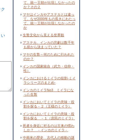
て、統一王朝が出現しなかったの
か？その２
ック
マヤはインカやアステカとは違っ
て、なぜ2000年もの長きにわたっ
て、統一王朝が出現しなかったの
か
生贄文化から見える世界観
さい
アステカ、インカの悲劇は数千年
も前から決まっていた？
マヤの生贄～何のために行われた
のか？
インカの国家統合（武力・信仰・
性）
インカにおけるミイラの役割-ミイ
ラシリーズのまとめ-
インカのミイラNo3 ミイラにな
った生贄
インカにおいてミイラの意味・役
割を探る－２（王様のミイラ）
インカにおいてミイラの意味・役
割を探る －１（庶民のミイラ）
死者を身近に祀るのは古来の慣わ
しか？ －インカのミイラ－
中南米の歴史 古代人の移動の謎