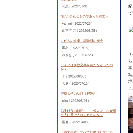
紀
利恵
( 2022/07/31 )
で
"死"が身近なものであった縄文人
yanagi
( 2022/07/26 )
山下 哲応
( 2022/06/25 )
古代人の食卓～調味料の歴史
匿名
( 2022/07/15 )
そ
みさき
( 2021/11/22 )
ら
アイヌは何故文字を持たなかったの
本
か？
写
？
( 2022/06/08 )
埋
大庭
( 2020/07/12 )
こ
聖徳太子の功績は捏造か
eiko
( 2022/05/24 )
弥生時代の解明１ ～倭人は、なぜ縄
文人に受け入れられたのか？
匿名
( 2022/04/08 )
【縄文再考】すべては循環している