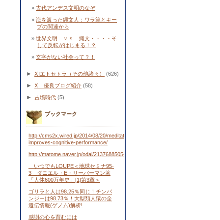
古代アンデス文明のなぞ
海を渡った縄文人：ワラ算とキー
プの関連から
世界文明 ｖｓ 縄文・・・・そ
して反転がはじまる！？
文字がない社会って？！
►
ⅩⅠエトセトラ（その他諸々）
(626)
►
Ⅹ 優良ブログ紹介
(58)
►
古墳時代
(5)
ブックマーク
http://cms2x.wired.jp/2014/08/20/meditation-
improves-cognitive-performance/
http://matome.naver.jp/odai/2137688505443481701
いつでもLOUPE＜地球セミナ95-
3 ダニエル・E・リーバーマン著
「人体600万年史」[1]第3章＞
ゴリラと人は98.25％同じ！チンパ
ンジーは98.73％！大型類人猿の全
遺伝情報(ゲノム)解析!
感謝の心を育むには