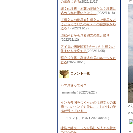
さ
の出自に迫る
(2022/11/18)
縄文の埋葬～屈葬の意味とは？埋葬に
込められた思いとは？～
(2022/11/18)
【縄文人の世界観】縄文人は世界をど
うとらえていたのか？その自然観から
迫る！
(2022/11/17)
環状列石から見る縄文の墓と祭り
(2022/11/12)
アイヌの伝統民家｢チセ」から縄文の
住まいを考察する
(2022/11/05)
竪穴式住居、高床式住居のルーツをた
どる
(2022/10/29)
コメント一覧
ハマ貝塚って何？
minamida
( 2022/09/22 )
インカ帝国をつくったのは縄文人の末
ペ
裔～このトンでも説に、これだけの証
拠が残っている。
as
、イランド、ヒル
( 2022/08/20 )
諏訪と縄文 ～なぜ諏訪が人々を惹き
こ
つけるのか