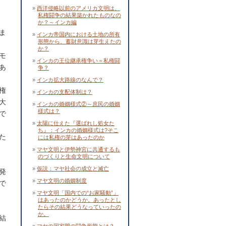
西洋侵略以前のアメリカ文明は、
私権闘争の結果築かれたものなの
か？～インカ編
ま
インカ帝国内における土地の所有
形態から、蓄財意識は芽生えたの
か？
モ
インカの王位継承権争い＝私権闘
あ
争？
インカ拡大路線のなんで？
権
インカの支配体制は？
大
インカの婚姻様式②～庶民の婚姻
様式は？
で
太陽に仕えた『選ばれし処女た
ち』：インカの婚姻様式は?そこ
た
には私権の芽はあったのか
マヤ文明と伊勢神宮に共通するも
のづくりと生命文明について
仮説：マヤ社会の成立と滅亡
発
マヤ文明の婚姻制度
で
マヤ文明「国内での“お家騒動”」
はあったのかどうか。あったとし
たらその結果どうなっていったの
か。
結