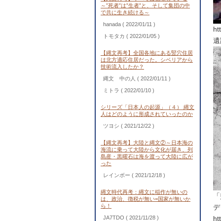
～”死者”は”生者”と、そして集団の中
で共に生き続ける～
hanada
( 2022/01/11 )
ht
トモタカ
( 2022/01/05 )
遺
【縄文再考】全国各地にある竪穴住居
は北方適応住居だった。シベリアから
技術流入したか？
縄文 中の人
( 2022/01/11 )
ミトラ
( 2022/01/10 )
シリーズ「日本人の起源」（４） 縄文
人はどのように形成されていったのか
ツヨシ
( 2021/12/22 )
【縄文再考】大陸と縄文②～日本海の
海流に乗って大陸から文化が届き、列
島産・黒曜石は海を渡って大陸に広が
った
レインボー
( 2021/12/18 )
縄文時代再考：縄文に稲作が無いの
「
は、政治、徴税が無い=国家が無いか
ら！
デ
JA7TDO
( 2021/11/28 )
ht