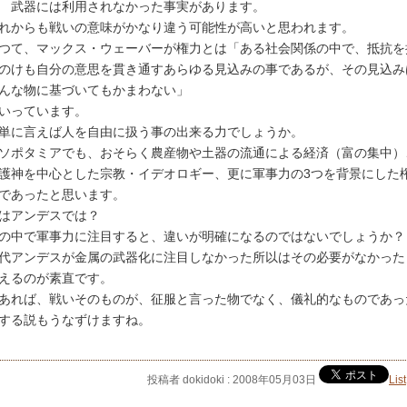
 武器には利用されなかった事実があります。
れからも戦いの意味がかなり違う可能性が高いと思われます。
つて、マックス・ウェーバーが権力とは「ある社会関係の中で、抵抗を
のけも自分の意思を貫き通すあらゆる見込みの事であるが、その見込み
んな物に基づいてもかまわない」
いっています。
単に言えば人を自由に扱う事の出来る力でしょうか。
ソポタミアでも、おそらく農産物や土器の流通による経済（富の集中）
護神を中心とした宗教・イデオロギー、更に軍事力の3つを背景にした
であったと思います。
はアンデスでは？
の中で軍事力に注目すると、違いが明確になるのではないでしょうか？
代アンデスが金属の武器化に注目しなかった所以はその必要がなかった
えるのが素直です。
あれば、戦いそのものが、征服と言った物でなく、儀礼的なものであっ
する説もうなずけますね。
投稿者 dokidoki : 2008年05月03日
List