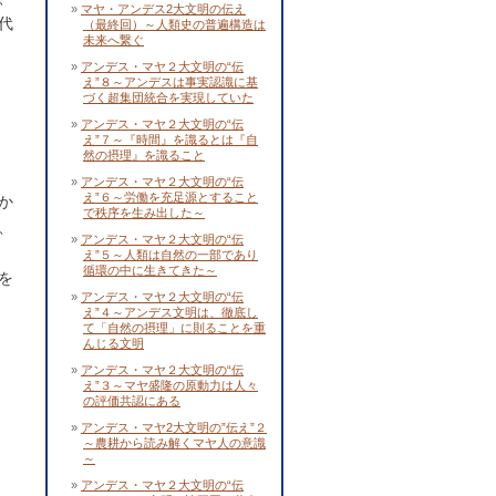
マヤ・アンデス2大文明の伝え
代
（最終回）～人類史の普遍構造は
未来へ繋ぐ
アンデス・マヤ２大文明の“伝
え”８～アンデスは事実認識に基
づく超集団統合を実現していた
アンデス・マヤ２大文明の“伝
え”７～『時間』を識るとは『自
然の摂理』を識ること
アンデス・マヤ２大文明の“伝
え”６～労働を充足源とすること
か
で秩序を生み出した～
、
アンデス・マヤ２大文明の“伝
え”５～人類は自然の一部であり
循環の中に生きてきた～
を
アンデス・マヤ２大文明の“伝
え”４～アンデス文明は、徹底し
て「自然の摂理」に則ることを重
んじる文明
アンデス・マヤ２大文明の“伝
え”３～マヤ盛隆の原動力は人々
の評価共認にある
アンデス・マヤ2大文明の”伝え”２
～農耕から読み解くマヤ人の意識
～
アンデス・マヤ２大文明の“伝