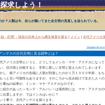
を探求しよう！
のか？人類は今、自らが築いてきた全文明の見直しを迫られている。
真似・応用”：現在の日本人から縄文体質を探る
|
メイン
|
古代アメリカ
2008年05月0
アンデスの古代文明に見る闘争とは？
代アメリカ文明というと、どうしてもインカ・マヤ・アステカになって
い。旧大陸と比較すると、非常に新しい文明と捉えられてしまいます。
かし、南アメリカの先端に人類が到達したのが１万１０００年前、もち
もっと古い可能性もありますが。そのころから住み続けて生きた人々の
り重ねの結果が、インカ・マヤ･アステカなのです。
に紹介のあった＞モンテ・アルバン＜は場所的には、マヤ・アステカの
に位置しますが、ではインカはいかに？
いう事で、古代アンデスを探ります。