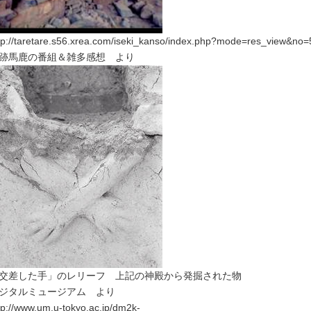
tp://taretare.s56.xrea.com/iseki_kanso/index.php?mode=res_view&no=
跡馬鹿の番組＆雑多感想 より
交差した手」のレリーフ 上記の神殿から発掘された物
ジタルミュージアム より
tp://www.um.u-tokyo.ac.jp/dm2k-