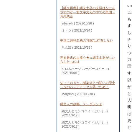
um
【縄文再考】縄文土器の文様はなにを
こ
示すのか～無文字文化の中での集団・
意識統合
も
sibata-h
( 2021/10/26 )
す
ミトラ
( 2021/10/24 )
し
チ
中国に純粋血統の‘漢族’は存在しない
り
ちんぽ
( 2021/10/25 )
つ
世界最古の土器☆★☆縄文土器がもた
力
らしたものは
国
クロムハーツ スーパーコピー...
(
す
2021/10/01 )
以
知っておきたい感染症との闘いの歴史
が
～次のパンデミックを防ぐために
と
Mollymal
( 2021/09/30 )
人
縄文人の故郷、スンダランド
明
縄文人とモンゴロイドという...
(
は
2021/09/17 )
更
縄文人とモンゴロイドという...
(
2021/09/17 )
と