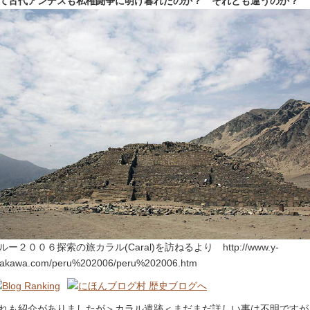
て古代アンデスも私権闘争に明け暮れたのか？ それとも違うのか？
ルー２００６探索の旅カラル(Caral)を訪ねるより http://www.y-
akawa.com/peru%202006/peru%202006.htm
れも紹介がありましたが＞カラル遺跡＜まだまだ詳しい事は不明ですが