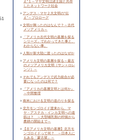
え”１～マヤ文明は諸王国と共存
したネットワーク社会
アンデス・マヤ２大文明の“伝
え”～プロローグ
51
文明が興ったのはなんで？～古代
メソアメリカ～
「アメリカ古代文明の基層を探る
シリーズ」でわかってきた事と、
わからない事。
人類が新大陸に渡ったのはなぜか
アメリカ文明の基層を探る～最古
のメソアメリカ文明［サン＝ロレ
ンソ］～
それでもアンデスで武力統合が必
要になったのは何で？
『アメリカの基層文明とは何か』
～中間整理
南米における文明の道のりを探る
北方モンゴロイド渡来から、マ
ヤ・アステカ・インカ文明への道
筋は？ ～大型哺乳類の狩猟から
農耕の開始まで～
【古アメリカ文明の基層】北方モ
ンゴロイドって何？ ～日本人に
もある「蒙古襞」～