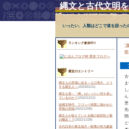
縄文と古代文明
いったい、人類はどこで道を誤った
ランキング参加中!!
“
明
最近のエントリー
古
ま
縄文人の意識に迫る～人口増大、どう
する縄文人～
(2023/01/31)
し
縄文土器～「縄」はいったい何を表し
ん
ているのか？
(2022/12/12)
塗
続縄文時代 フゴッペ洞窟に描かれた
壁画の意味
(2022/12/06)
先
縄文人が捉えていた太陽の規則性と数
間
の概念！？
(2022/11/28)
と
古代日本の東北地方～蝦夷の有力豪族