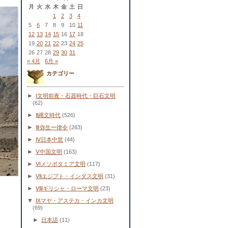
月
火
水
木
金
土
日
1
2
3
4
5
6
7
8
9
10
11
12
13
14
15
16
17
18
19
20
21
22
23
24
25
26
27
28
29
30
31
« 4月
6月 »
カテゴリー
►
Ⅰ文明前夜・石器時代・巨石文明
(62)
►
Ⅱ縄文時代
(526)
►
Ⅲ弥生ー律令
(263)
►
Ⅳ日本中世
(44)
►
Ⅴ中国文明
(163)
►
Ⅵメソポタミア文明
(117)
►
Ⅶエジプト・インダス文明
(31)
►
Ⅷギリシャ・ローマ文明
(23)
▼
Ⅸマヤ・アステカ・インカ文明
(69)
►
日本語
(11)
、