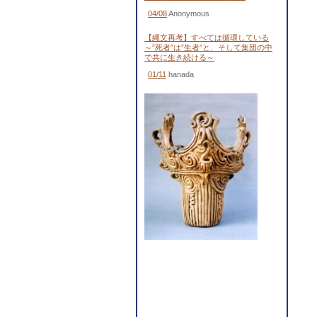
04/08
Anonymous
【縄文再考】すべては循環している
～”死者”は”生者”と、そして集団の中
で共に生き続ける～
01/11
hanada