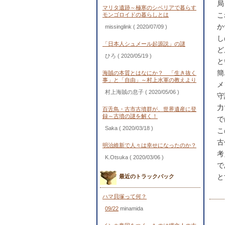
局
マリタ遺跡～極寒のシベリアで暮らす
こ
モンゴロイドの暮らしとは
か
missinglink
( 2020/07/09 )
し
「日本人シュメール起源説」の謎
ど
ひろ
( 2020/05/19 )
と
簡
海賊の本質とはなにか？ 「生き抜く
事」と「自由」～村上水軍の教えより
メ
村上海賊の息子
( 2020/05/06 )
守
力
百舌鳥・古市古墳群が、世界遺産に登
録～古墳の謎を解く！
で
Saka
( 2020/03/18 )
こ
古
明治維新で人々は幸せになったのか？
考
K.Otsuka
( 2020/03/06 )
で
と
最近のトラックバック
ハマ貝塚って何？
09/22
minamida