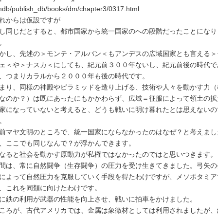
db/publish_db/books/dm/chapter3/0317.html
れからは仮設ですが
し同じだとすると、都市国家から統一国家のへの段階だったことになり
。
かし、先述の＞モンテ・アルバン＜もアンデスの広域国家とも言える＞
ェ＜や＞ナスカ＜にしても、紀元前３００年ないし、紀元前後の時代で
、つまりカラルから２０００年も後の時代です。
まり、同様の神殿やピラミッドを造り上げる、技術や人々を動かす力（
なのか？）は既にあったにもかかわらず、広域＝征服によって領土の拡
家になっていないと考えると、どうも戦いに明け暮れたとは思えないの
。
前マヤ文明のところで、統一国家にならなかったのはなぜ？と考えまし
、ここでも同じなんで？が浮かんできます。
なると社会を動かす原動力が私権ではなかったのではと思いつきます。
間は、常に自然闘争（生存闘争）の圧力を受け生きてきました。弓矢の
によって自然圧力を克服していく手段を得たわけですが、メソポタミア
、これを同類に向けたわけです。
に鉄の利用が武器の性能を向上させ、戦いに拍車をかけました。
ころが、古代アメリカでは、金属は象徴材としては利用されましたが、