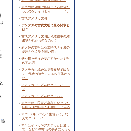
マヤの国家間の闘争形態とは？
マヤの統合軸は私権による統合だ
ったのか、それとも・・・・？。
押
古代アメリカ文明
は
アンデスの古代文明に見る闘争と
は？
古代アメリカ文明は私権闘争の結
果築かれたものなのか？
新大陸の文明は石器時代？金属の
、
使用から文明を問い直す。
権
鉄や銅を使う必要が無かった文明
の不思議
アステカの統合は掠奪支配ではな
く、部族の連合による秩序化だっ
た。
と
アステカ てどんなとこ パート
２
た
アステカってどんなところ？
マヤに統一国家が存在しなかった
理由～逆の理由から検証してみる
マヤ･メキシコの「生贄」は、な
んで？パート１
マヤはインカやアステカとは違っ
て、なぜ2000年もの長きにわたっ