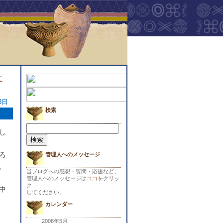
文
3日
検索
検
し
索:
ろ
管理人へのメッセージ
、
当ブログへの感想・質問・応援など、
管理人へのメッセージは
ココ
をクリッ
ク
中
してください。
カレンダー
2008年5月