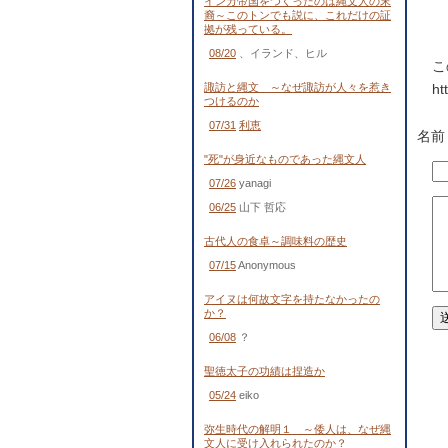
インカ帝国をつくったのは縄文人の末
裔～このトンでも説に、これだけの証
拠が残っている。
08/20
、イランド、ヒル
こ
諏訪と縄文 ～なぜ諏訪が人々を惹き
ht
つけるのか
07/31
利恵
名前
"死"が身近なものであった縄文人
07/26
yanagi
06/25
山下 哲応
古代人の食卓～調味料の歴史
07/15
Anonymous
アイヌは何故文字を持たなかったの
か？
06/08
？
聖徳太子の功績は捏造か
05/24
eiko
弥生時代の解明１ ～倭人は、なぜ縄
文人に受け入れられたのか？