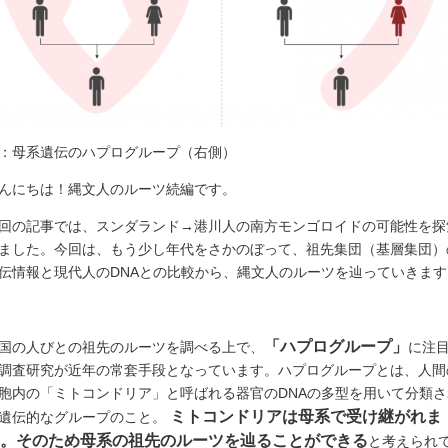
：母系遺伝のハプログループ（右側）
んにちは！縄文人のルーツ続編です。
回の記事では、スンダランド→港川人の南方モンゴロイドの可能性を探
ました。今回は、もう少し年代をさかのぼって、祖先集団（基層集団）
伝情報と現代人のDNAとの比較から、縄文人のルーツを辿っていきます
「ハプログループ」
国の人びとの祖先のルーツを調べる上で、
に注
調査研究が近年の常套手段となっています。ハプログループとは、人間
胞内の「ミトコンドリア」と呼ばれる器官のDNAの多型を用いて分類さ
ミトコンドリアは母系で受け継がれま
遺伝的なグループのこと。
。そのため母系の祖先のルーツを辿ることができる
と考えられ