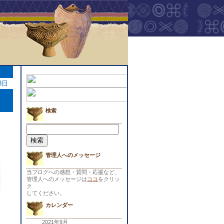
8日
検索
検
索:
管理人へのメッセージ
当ブログへの感想・質問・応援など、
管理人へのメッセージは
ココ
をクリッ
ク
してください。
カレンダー
2021年9月