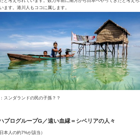
だと考えられています。数万年前に南方から日本へやってきたと考えら
います。港川人もココに属します。
：スンダランドの民の子孫？？
■ハプログループG／遠い血縁＝シベリアの人々
日本人の約7%が該当）