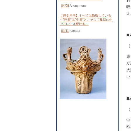
04/08
Anonymous
較
え
【縄文再考】すべては循環している
～”死者”は”生者”と、そして集団の中
で共に生き続ける～
01/11
hanada
（
東
が
大
い
（
中
欧