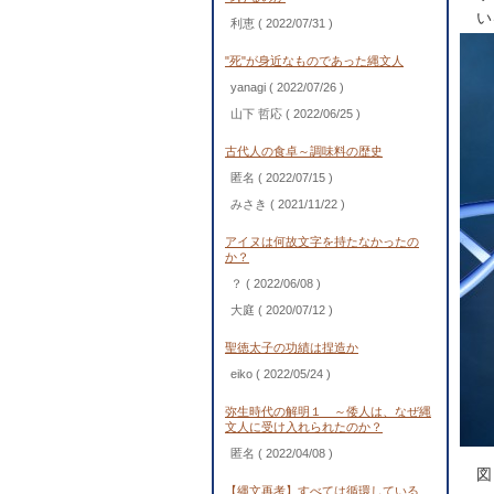
い
利恵
( 2022/07/31 )
"死"が身近なものであった縄文人
yanagi
( 2022/07/26 )
山下 哲応
( 2022/06/25 )
古代人の食卓～調味料の歴史
匿名
( 2022/07/15 )
みさき
( 2021/11/22 )
アイヌは何故文字を持たなかったの
か？
？
( 2022/06/08 )
大庭
( 2020/07/12 )
聖徳太子の功績は捏造か
eiko
( 2022/05/24 )
弥生時代の解明１ ～倭人は、なぜ縄
文人に受け入れられたのか？
匿名
( 2022/04/08 )
図
【縄文再考】すべては循環している