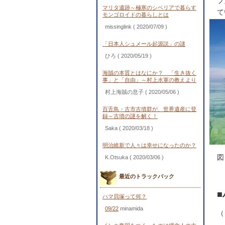
プ
マリタ遺跡～極寒のシベリアで暮らす
て
モンゴロイドの暮らしとは
missinglink
( 2020/07/09 )
「日本人シュメール起源説」の謎
ひろ
( 2020/05/19 )
海賊の本質とはなにか？ 「生き抜く
事」と「自由」～村上水軍の教えより
村上海賊の息子
( 2020/05/06 )
百舌鳥・古市古墳群が、世界遺産に登
録～古墳の謎を解く！
Saka
( 2020/03/18 )
明治維新で人々は幸せになったのか？
図
K.Otsuka
( 2020/03/06 )
最近のトラックバック
ハマ貝塚って何？
09/22
minamida
（