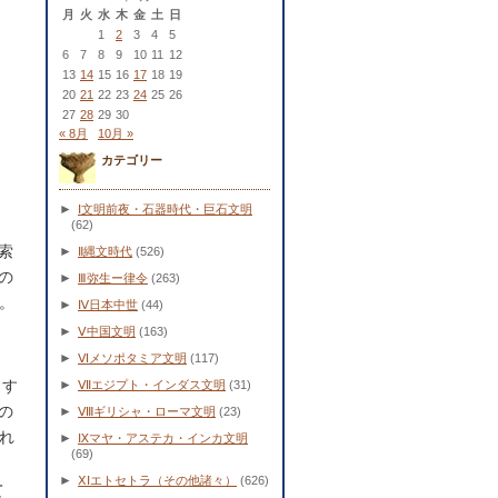
月
火
水
木
金
土
日
1
2
3
4
5
6
7
8
9
10
11
12
13
14
15
16
17
18
19
20
21
22
23
24
25
26
27
28
29
30
« 8月
10月 »
カテゴリー
►
Ⅰ文明前夜・石器時代・巨石文明
(62)
索
►
Ⅱ縄文時代
(526)
の
►
Ⅲ弥生ー律令
(263)
。
►
Ⅳ日本中世
(44)
►
Ⅴ中国文明
(163)
►
Ⅵメソポタミア文明
(117)
目す
►
Ⅶエジプト・インダス文明
(31)
の
►
Ⅷギリシャ・ローマ文明
(23)
れ
►
Ⅸマヤ・アステカ・インカ文明
(69)
►
ⅩⅠエトセトラ（その他諸々）
(626)
て