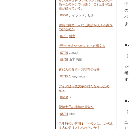
インカ帝国をつくったのは縄文人の末
中
裔～このトンでも説に、これだけの証
拠が残っている。
の
08/20
、イランド、ヒル
ベ
ま
諏訪と縄文 ～なぜ諏訪が人々を惹き
つけるのか
07/31
利恵
"死"が身近なものであった縄文人
07/26
yanagi
（
06/25
山下 哲応
シ
古代人の食卓～調味料の歴史
考
07/15
Anonymous
す
アイヌは何故文字を持たなかったの
か？
06/08
？
聖徳太子の功績は捏造か
（
05/24
eiko
ユ
弥生時代の解明１ ～倭人は、なぜ縄
文人に受け入れられたのか？
お