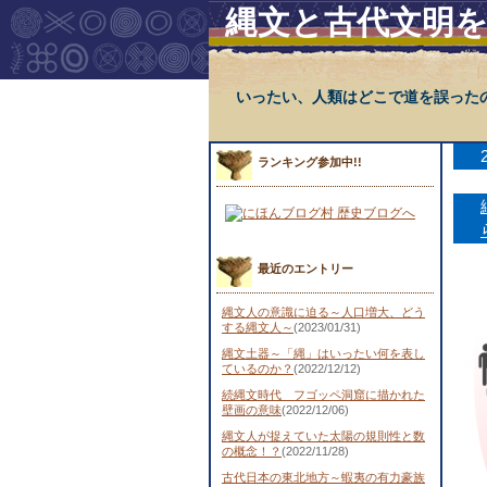
縄文と古代文明
いったい、人類はどこで道を誤った
ランキング参加中!!
最近のエントリー
縄文人の意識に迫る～人口増大、どう
する縄文人～
(2023/01/31)
縄文土器～「縄」はいったい何を表し
ているのか？
(2022/12/12)
続縄文時代 フゴッペ洞窟に描かれた
壁画の意味
(2022/12/06)
縄文人が捉えていた太陽の規則性と数
の概念！？
(2022/11/28)
古代日本の東北地方～蝦夷の有力豪族