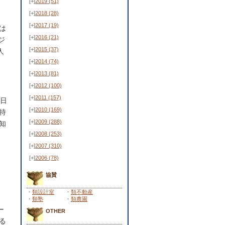
[+]
2019
(51)
[+]
2018
(28)
[+]
2017
(19)
は
[+]
2016
(21)
ジ
[+]
2015
(37)
人
[+]
2014
(74)
[+]
2013
(81)
[+]
2012
(100)
[+]
2011
(157)
日
[+]
2010
(169)
特
[+]
2009
(288)
知
[+]
2008
(253)
[+]
2007
(310)
[+]
2006
(78)
協賛
・
類設計室
・
類不動産
・
類塾
・
類農園
ー
OTHER
る