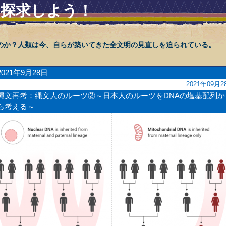
を探求しよう！
のか？人類は今、自らが築いてきた全文明の見直しを迫られている。
2021年9月28日
2021年09月2
縄文再考：縄文人のルーツ②～日本人のルーツをDNAの塩基配列か
ら考える～