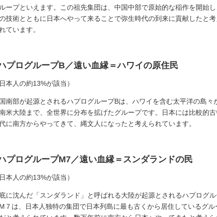
ループといえます。この祖先集団は、中国中部で原始的な稲作を開始し
の技術とともに日本へやって来ることで弥生時代の到来に貢献したと考
れています。
■ハプログループB／遠い血縁＝ハワイの原住民
日本人の約13%が該当）
国南部が起源とされるハプログループBは、ハワイを含む太平洋の島々
南米大陸まで、全世界に分布を拡げたグループです。日本には比較的古
代に南方からやってきて、縄文人になったと考えられています。
■ハプログループM7／遠い血縁＝スンダランドの民
日本人の約13%が該当）
底に沈んだ「スンダランド」と呼ばれる大陸が起源とされるハプログル
M７は、日本人独特の集団で日本列島に最も古くから居住しているグル