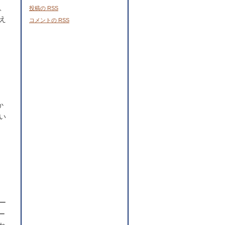
、
投稿の
RSS
え
コメントの
RSS
か
い
ー
ー