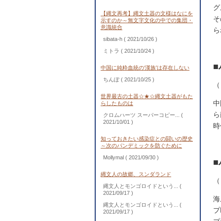
グ
【縄文再考】縄文土器の文様はなにを
そ
示すのか～無文字文化の中での集団・
意識統合
ら
sibata-h
( 2021/10/26 )
ミトラ
( 2021/10/24 )
中国に純粋血統の‘漢族’は存在しない
ちんぽ
( 2021/10/25 )
（
世界最古の土器☆★☆縄文土器がもた
中
らしたものは
ら
クロムハーツ スーパーコピー...
(
2021/10/01 )
時
知っておきたい感染症との闘いの歴史
～次のパンデミックを防ぐために
Mollymal
( 2021/09/30 )
縄文人の故郷、スンダランド
（
縄文人とモンゴロイドという...
(
2021/09/17 )
海
縄文人とモンゴロイドという...
(
プ
2021/09/17 )