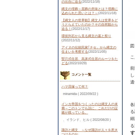
の出自に迫る
(2022/11/18)
縄文の埋葬～屈葬の意味とは？埋葬に
込められた思いとは？～
(2022/11/18)
【縄文人の世界観】縄文人は世界をど
うとらえていたのか？その自然観から
迫る！
(2022/11/17)
環状列石から見る縄文の墓と祭り
(2022/11/12)
図
アイヌの伝統民家｢チセ」から縄文の
住まいを考察する
(2022/11/05)
こ
竪穴式住居、高床式住居のルーツをた
どる
(2022/10/29)
前
コメント一覧
し
遺
ハマ貝塚って何？
minamida
( 2022/09/22 )
インカ帝国をつくったのは縄文人の末
各
裔～このトンでも説に、これだけの証
る
拠が残っている。
細
、イランド、ヒル
( 2022/08/20 )
る
諏訪と縄文 ～なぜ諏訪が人々を惹き
す
つけるのか