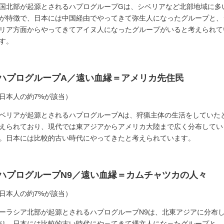
国北部が起源とされるハプログループGは、シベリアなど北部地域に多
が特徴で、日本には中国経由でやってきて弥生人になったグループと、
リア方面からやってきてアイヌ人になったグループがいると考えられて
す。
■ハプログループA／遠い血縁＝アメリカ先住民
日本人の約7%が該当）
ベリアが起源とされるハプログループAは、狩猟主体の生活をしていた
えられており、現代では東アジアからアメリカ大陸まで広く分布してい
。日本には比較的古い時代にやってきたと考えられています。
■ハプログループN9／遠い血縁＝カムチャツカの人々
日本人の約7%が該当）
ーラシア北部が起源とされるハプログループN9は、北東アジアに分布
り、日本には比較的古い時代にやってきて縄文人になったグループと、