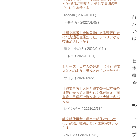
～”死者”は”生者”と、そして集団の中
で共に生き続ける～
hanada
( 2022/01/11 )
前
トモタカ
( 2022/01/05 )
ハ
ア
【縄文再考】全国各地にある竪穴住居
は北方適応住居だった。シベリアから
は
技術流入したか？
縄文 中の人
( 2022/01/11 )
ミトラ
( 2022/01/10 )
日
シリーズ「日本人の起源」（４） 縄文
本
人はどのように形成されていったのか
徴
ツヨシ
( 2021/12/22 )
る
【縄文再考】大陸と縄文②～日本海の
海流に乗って大陸から文化が届き、列
島産・黒曜石は海を渡って大陸に広が
った
レインボー
( 2021/12/18 )
（
縄文時代再考：縄文に稲作が無いの
は、政治、徴税が無い=国家が無いか
中
ら！
プ
JA7TDO
( 2021/11/28 )