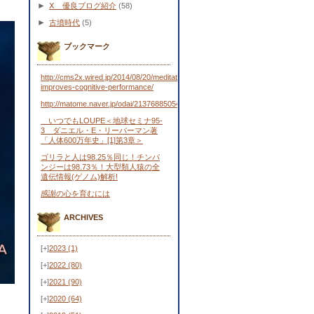
►
Ⅹ 優良ブログ紹介
(58)
►
古墳時代
(5)
ブックマーク
http://cms2x.wired.jp/2014/08/20/meditation-
improves-cognitive-performance/
http://matome.naver.jp/odai/2137688505443481701
いつでもLOUPE＜地球セミナ95-
3 ダニエル・E・リーバーマン著
「人体600万年史」[1]第3章＞
ゴリラと人は98.25％同じ！チンパ
ンジーは98.73％！大型類人猿の全
遺伝情報(ゲノム)解析!
感謝の心を育むには
ARCHIVES
[+]
2023
(1)
[+]
2022
(80)
[+]
2021
(90)
[+]
2020
(64)