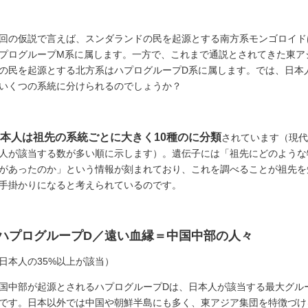
回の仮説で言えば、スンダランドの民を起源とする南方系モンゴロイド
プログループM系に属します。一方で、これまで通説とされてきた東ア
の民を起源とする北方系はハプログループD系に属します。では、日本
いくつの系統に分けられるのでしょうか？
本人は祖先の系統ごとに大きく10種のに分類
されています（現代
人が該当する数が多い順に示します）。遺伝子には「祖先にどのような
があったのか」という情報が刻まれており、これを調べることが祖先を
手掛かりになると考えられているのです。
■ハプログループD／遠い血縁＝中国中部の人々
日本人の35%以上が該当）
国中部が起源とされるハプログループDは、日本人が該当する最大グル
です。日本以外では中国や朝鮮半島にも多く、東アジア集団を特徴づけ