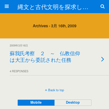
縄文と古代文明を探求しよう！
Archives › 3月 16th, 2009
2009年3月16日
蘇我氏考察 ２ ～ 仏教信仰
は大王から委託された任務
4 RESPONSES
Back to top
Mobile
Desktop