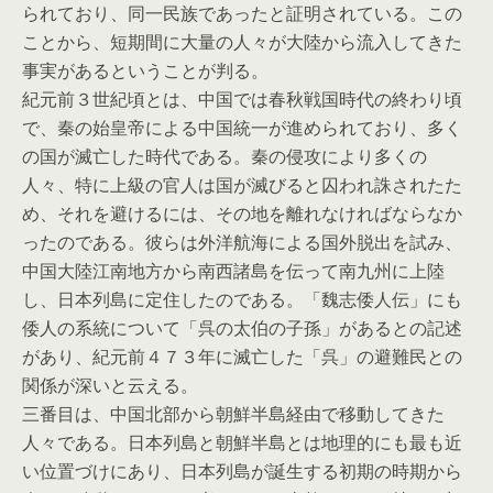
られており、同一民族であったと証明されている。この
ことから、短期間に大量の人々が大陸から流入してきた
事実があるということが判る。
紀元前３世紀頃とは、中国では春秋戦国時代の終わり頃
で、秦の始皇帝による中国統一が進められており、多く
の国が滅亡した時代である。秦の侵攻により多くの
人々、特に上級の官人は国が滅びると囚われ誅されたた
め、それを避けるには、その地を離れなければならなか
ったのである。彼らは外洋航海による国外脱出を試み、
中国大陸江南地方から南西諸島を伝って南九州に上陸
し、日本列島に定住したのである。「魏志倭人伝」にも
倭人の系統について「呉の太伯の子孫」があるとの記述
があり、紀元前４７３年に滅亡した「呉」の避難民との
関係が深いと云える。
三番目は、中国北部から朝鮮半島経由で移動してきた
人々である。日本列島と朝鮮半島とは地理的にも最も近
い位置づけにあり、日本列島が誕生する初期の時期から