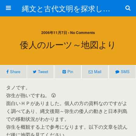
縄文と古代文明を探求しよう！
2006年11月7日 • No Comments
倭人のルーツ～地図より
Share
Tweet
Pin
Mail
SMS
タノです。
弥生が熱いですね。 😮
面白いＨＰがありました。個人の方の資料なのですがよ
く調べてあり、縄文後期～弥生の倭人の動きと日本列島
での移動状況がわかります。
弥生を概観する上で参考になります。以下の文章を読ん
だ後に地図を見てください。