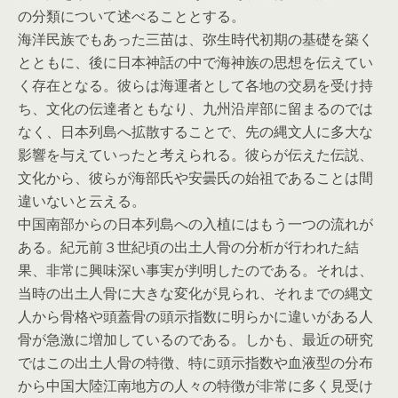
の分類について述べることとする。
海洋民族でもあった三苗は、弥生時代初期の基礎を築く
とともに、後に日本神話の中で海神族の思想を伝えてい
く存在となる。彼らは海運者として各地の交易を受け持
ち、文化の伝達者ともなり、九州沿岸部に留まるのでは
なく、日本列島へ拡散することで、先の縄文人に多大な
影響を与えていったと考えられる。彼らが伝えた伝説、
文化から、彼らが海部氏や安曇氏の始祖であることは間
違いないと云える。
中国南部からの日本列島への入植にはもう一つの流れが
ある。紀元前３世紀頃の出土人骨の分析が行われた結
果、非常に興味深い事実が判明したのである。それは、
当時の出土人骨に大きな変化が見られ、それまでの縄文
人から骨格や頭蓋骨の頭示指数に明らかに違いがある人
骨が急激に増加しているのである。しかも、最近の研究
ではこの出土人骨の特徴、特に頭示指数や血液型の分布
から中国大陸江南地方の人々の特徴が非常に多く見受け