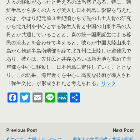
人々の移動があったと考えるのは当然である。特に、朝
鮮半島から多くの人々が流入し日本列島に影響を与えた
のは、やはり紀元前３世紀頃からで先の出土人骨の研究
から北九州を中心とする弥生人骨と中国の山東半島の人
骨とが共通していることと、秦の統一国家誕生による移
民の流出とを合わせて考えると、彼らが中国大陸山東半
島から朝鮮半島南端部を経て北九州に上陸した避難民で
あり、彼らは、先住民と共存あるいは新天地を求めて海
岸部を中心に移動し、日本列島に定住していくこととな
り、この結果、海岸近くを中心に高度な技術が導入され
「弥生文化」が形成されたと考えられる。
リンク
F
T
E
Li
M
共
a
wi
m
n
e
有
c
tt
ail
e
W
e
er
e
Previous Post
Next Post
b
エジプト文明はどうやって
縄文人の集団規模と共認の関係