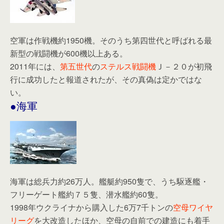
空軍は作戦機約1950機。そのうち第四世代と呼ばれる最
新型の戦闘機が600機以上ある。
2011年には、
第五世代
の
ステルス戦闘機
Ｊ－２０が初飛
行に成功したと報道されたが、その真偽は定かではな
い。
●海軍
海軍は総兵力約26万人。艦艇約950隻で、うち駆逐艦・
フリーゲート艦約７５隻、潜水艦約60隻。
1998年ウクライナから購入した6万7千トンの
空母ワイヤ
リーグ
を大改造したほか、空母の自前での建造にも着手