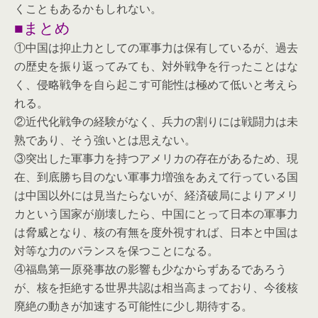
くこともあるかもしれない。
■まとめ
①中国は抑止力としての軍事力は保有しているが、過去
の歴史を振り返ってみても、対外戦争を行ったことはな
く、侵略戦争を自ら起こす可能性は極めて低いと考えら
れる。
②近代化戦争の経験がなく、兵力の割りには戦闘力は未
熟であり、そう強いとは思えない。
③突出した軍事力を持つアメリカの存在があるため、現
在、到底勝ち目のない軍事力増強をあえて行っている国
は中国以外には見当たらないが、経済破局によりアメリ
カという国家が崩壊したら、中国にとって日本の軍事力
は脅威となり、核の有無を度外視すれば、日本と中国は
対等な力のバランスを保つことになる。
④福島第一原発事故の影響も少なからずあるであろう
が、核を拒絶する世界共認は相当高まっており、今後核
廃絶の動きが加速する可能性に少し期待する。