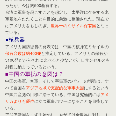
ったが、今は約500基有する。
台湾に軍事を起こすことを想定し、太平洋に存在する米
軍基地をたたくことを目的に急激に整備された。現在で
はアメリカをもしのぎ、
世界一のミサイル保有国
となっ
ている。
●核兵器
アメリカ国防総省の発表では、中国の核弾道ミサイルの
保有台数は約400発
と推定している。アメリカの保有が
5100発だからそれに比べると少ないが、ロサンゼルスも
射程に納まっているという。
■中国の軍拡の意図は？
中国の海軍、空軍、そして宇宙軍のパワーの増強は、す
べて自国を
アジア地域で支配的な軍事大国
にするという
中国共産党の目標に沿っている。中国は究極的には
アメ
リカよりも優位
に立つ軍事パワーになることを目指して
いる。
アジア諸国をまず手始めに、やがては全世界に対し、主