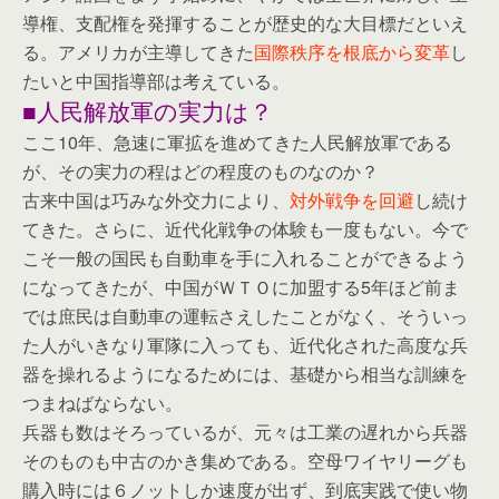
導権、支配権を発揮することが歴史的な大目標だといえ
る。アメリカが主導してきた
国際秩序を根底から変革
し
たいと中国指導部は考えている。
■人民解放軍の実力は？
ここ10年、急速に軍拡を進めてきた人民解放軍である
が、その実力の程はどの程度のものなのか？
古来中国は巧みな外交力により、
対外戦争を回避
し続け
てきた。さらに、近代化戦争の体験も一度もない。今で
こそ一般の国民も自動車を手に入れることができるよう
になってきたが、中国がＷＴＯに加盟する5年ほど前ま
では庶民は自動車の運転さえしたことがなく、そういっ
た人がいきなり軍隊に入っても、近代化された高度な兵
器を操れるようになるためには、基礎から相当な訓練を
つまねばならない。
兵器も数はそろっているが、元々は工業の遅れから兵器
そのものも中古のかき集めである。空母ワイヤリーグも
購入時には６ノットしか速度が出ず、到底実践で使い物