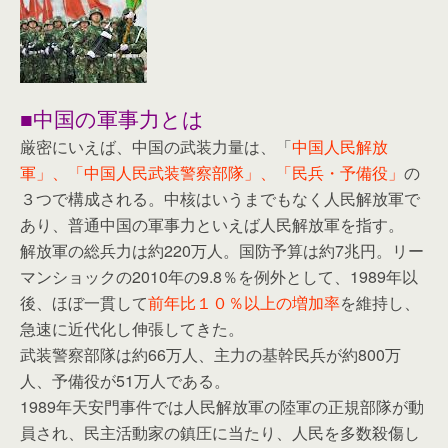
■中国の軍事力とは
厳密にいえば、中国の武装力量は、「
中国人民解放
軍」、「中国人民武装警察部隊」、「民兵・予備役」
の
３つで構成される。中核はいうまでもなく人民解放軍で
あり、普通中国の軍事力といえば人民解放軍を指す。
解放軍の総兵力は約220万人。国防予算は約7兆円。リー
マンショックの2010年の9.8％を例外として、1989年以
後、ほぼ一貫して
前年比１０％以上の増加率
を維持し、
急速に近代化し伸張してきた。
武装警察部隊は約66万人、主力の基幹民兵が約800万
人、予備役が51万人である。
1989年天安門事件では人民解放軍の陸軍の正規部隊が動
員され、民主活動家の鎮圧に当たり、人民を多数殺傷し