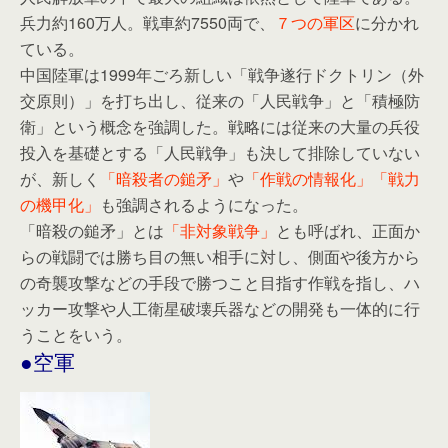
兵力約160万人。戦車約7550両で、
７つの軍区
に分かれ
ている。
中国陸軍は1999年ごろ新しい「戦争遂行ドクトリン（外
交原則）」を打ち出し、従来の「人民戦争」と「積極防
衛」という概念を強調した。戦略には従来の大量の兵役
投入を基礎とする「人民戦争」も決して排除していない
が、新しく
「暗殺者の鎚矛」
や
「作戦の情報化」「戦力
の機甲化」
も強調されるようになった。
「暗殺の鎚矛」とは
「非対象戦争」
とも呼ばれ、正面か
らの戦闘では勝ち目の無い相手に対し、側面や後方から
の奇襲攻撃などの手段で勝つこと目指す作戦を指し、ハ
ッカー攻撃や人工衛星破壊兵器などの開発も一体的に行
うことをいう。
●空軍