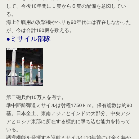
して、今後10年間に１隻から６隻の配備を意図してい
る。
海上作戦用の攻撃機やヘリも90年代には存在しなかった
が、今は合計180機を数える。
●ミサイル部隊
第二砲兵約10万人を有す。
準中距離弾道ミサイルは射程1750ｋｍ。保有総数は約90
基。日本全土、東南アジアとインドの大部分、中央アジ
アとロシア東部に所在する標的に撃ち込む能力を持って
いる。
誘導機能を発揮する巡航ミサイルは10年前には全く無か