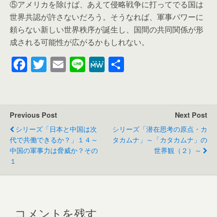
⑤アメリカを除けば、あえて侵略戦争に打ってでる国は
世界共認が許さないだろう。そうなれば、軍事パワーに
頼らない新しい世界秩序が誕生し、国間の共同関係が形
成される可能性が広がるかもしれない。
F
T
E
Li
M
共
a
wi
m
n
e
有
c
tt
ail
e
W
e
er
e
Previous Post
Next Post
b
シリーズ「日本と中国は次
シリーズ「潜在思考の原点・カ
o
代で共働できるか？」１４～
タカムナ」～「カタカムナ」の
中国の軍事力は脅威か？その
世界観（２）～
o
１
k
コメントを残す