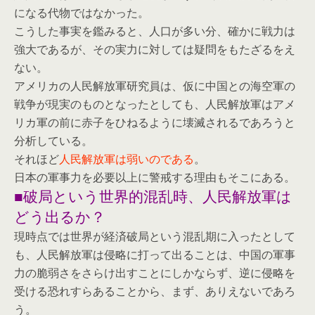
になる代物ではなかった。
こうした事実を鑑みると、人口が多い分、確かに戦力は
強大であるが、その実力に対しては疑問をもたざるをえ
ない。
アメリカの人民解放軍研究員は、仮に中国との海空軍の
戦争が現実のものとなったとしても、人民解放軍はアメ
リカ軍の前に赤子をひねるように壊滅されるであろうと
分析している。
それほど
人民解放軍は弱いのである
。
日本の軍事力を必要以上に警戒する理由もそこにある。
■破局という世界的混乱時、人民解放軍は
どう出るか？
現時点では世界が経済破局という混乱期に入ったとして
も、人民解放軍は侵略に打って出ることは、中国の軍事
力の脆弱さをさらけ出すことにしかならず、逆に侵略を
受ける恐れすらあることから、まず、ありえないであろ
う。