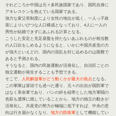
それどころか中国は元々多民族国家であり、国民自身に
アキレスケンを抱えている国家である。
強力な家父長制度により女性の地位が低く、一人っ子政
策によりいびつな人口構成となっており、4人に一人の
男性が結婚できずにあふれる計算となる。
こうした安定と充足基盤を持たないあぶれものが相当数
の人口比をしめるようになると、いかに中国共産党の力
が強大といえどの、国内の混乱を封じ込めるのは困難で
あると予測される。
そうなると、国内の民族運動が活発化し、自治区ごとの
独立運動が発生することも予想できる。
そこで、
人民解放軍がどう動くかが最大の焦点
となる。
この軍隊は冒頭でも述べた通り、元々の出自が国防軍で
はなく革命軍であり、バンの絆を紐帯とした地方軍閥の
色彩も濃厚に残していることから、地方の独立の動きが
活発化し、共産党の勢力が極端に低下すれば、中央の意
向は行き届かなくなり、
地方の防衛軍
として機能してい