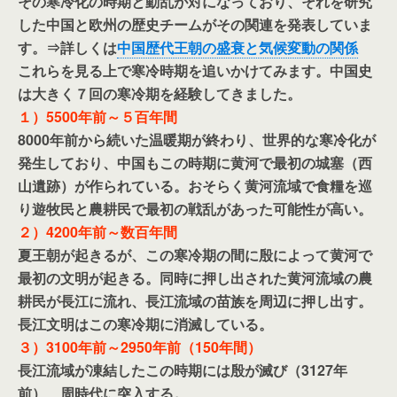
その寒冷化の時期と動乱が対になっており、それを研究
した中国と欧州の歴史チームがその関連を発表していま
す。⇒詳しくは
中国歴代王朝の盛衰と気候変動の関係
これらを見る上で寒冷時期を追いかけてみます。中国史
は大きく７回の寒冷期を経験してきました。
１）5500年前～５百年間
8000年前から続いた温暖期が終わり、世界的な寒冷化が
発生しており、中国もこの時期に黄河で最初の城塞（西
山遺跡）が作られている。おそらく黄河流域で食糧を巡
り遊牧民と農耕民で最初の戦乱があった可能性が高い。
２）4200年前～数百年間
夏王朝が起きるが、この寒冷期の間に殷によって黄河で
最初の文明が起きる。同時に押し出された黄河流域の農
耕民が長江に流れ、長江流域の苗族を周辺に押し出す。
長江文明はこの寒冷期に消滅している。
３）3100年前～2950年前（150年間）
長江流域が凍結したこの時期には殷が滅び（3127年
前）、周時代に突入する。