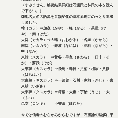
（すみません。解読結果詳細は石渡氏と林氏の本を読ん
で下さい。）
③地名人名の語源を音韻変化の基本原則にのっとり追求
しました。
韓（カラ）⇒加夜（かや）・軽（かる）・茶屋（け
や）・秦（はた）
大韓（カカラ）⇒大軽（おおかる）・各羅（かから）
南韓（ナムカラ）⇒難波（なには）・長柄（ながら）・
中（なか）
東韓（スカラ） ⇒菅谷・早良（さわら）・日十（そ
か）・蘇我（そが）
大東韓（カスカラ）⇒飛鳥・春日・足柄・橿原・八幡
（はちはた）
大東韓（キスカラ）⇒一須賀・石川・鬼前（きせ）・去
来紗（いざさ）
大東韓（クスカラ）⇒樟葉・太秦・宇治（うじ）・太
（ふつ）
昆支（コンキ） ⇒誉田（ほむた）
今では信者のむらかみからむですが、石渡論の理解に半