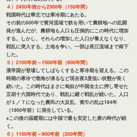
４）2450年前から2300年（150年間）
戦国時代は華北では寒冷期にあたる。
その前の500年で黄河流域で鉄を用いて農耕地への乱開
発が進んだが、農耕地も人口も圧倒的にこの時代に増加
する。しかし、それらの増加した人口が養えなくなり、
戦乱に突入する。土地を争い、一部は長江流域まで南下
した。
５）2100年前～1500年前（600年間）
漢帝国が登場してしばらくすると寒冷期を迎える。この
時期の寒冷で渤海が凍るなど現在夜3度低い状態が長く
続いた。この時代はまさに匈奴が中国全土に押し寄せた
五胡十六国時代であり、戦乱に継ぐ戦乱が続いた。人口
が１／７になった農民の大反乱、黄巾の乱は184年
（1900年前）に発生している。
※この後の温暖期には中国で最も安定した唐の時代が続
く。
６）1100年前～900年前（200年間）