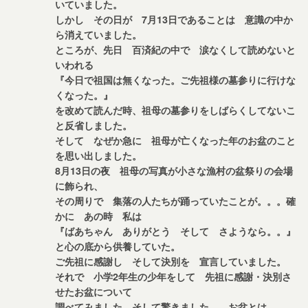
いていました。
しかし その日が 7月13日であることは 意識の中か
ら消えていました。
ところが、先日 百済紀の中で 涙なくして読めないと
いわれる
『今日で祖国は無くなった。ご先祖様の墓参りに行けな
くなった。』
を改めて読んだ時、祖母の墓参りをしばらくしてないこ
と反省しました。
そして なぜか急に 祖母が亡くなった年のお盆のこと
を思い出しました。
8月13日の夜 祖母の写真が小さな漁村の盆祭りの会場
に飾られ、
その周りで 集落の人たちが踊っていたことが。。。確
かに あの時 私は
『ばあちゃん ありがとう そして さようなら。。』
と心の底から供養していた。
ご先祖に感謝し そして決別を 宣言していました。
それで 小学2年生の少年をして 先祖に感謝・決別さ
せたお盆について
調べてみました。そして驚きました。 お盆とは、