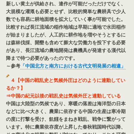
新しい黄土が供給され、連作が可能だっただけでなく、
大規模な灌漑も必要とせず、比較的簡単な農耕具で少人
数でも容易に耕地面積を拡大していく事が可能でした。
比較すれば長江流域の稲作地域は早期に適地で水田稲作
が始まりましたが、人工的に耕作地を増やそうとするに
は森林伐採、開墾も含めて膨大な労働力を投下する必要
があり、長江流域の農地開発は農機具が発達する漢代以
降まで待つ必要があったのです。
～参考
「中国北方と南方における古代文明発展の相違」
４【中国の戦乱史と気候外圧はどのように連動してい
るか？】
⇒中国の紀元以後の戦乱史は気候外圧と連動している
中国は大陸型の気候であり、寒暖の落差は海洋型の日本
などに比べ大きく、農業に依存する中国の生産は寒冷期
の度に打撃を受け、飢饉をまねき戦乱、戦争に繋がって
います。特に農業依存度が上昇した春秋戦国時代以降、