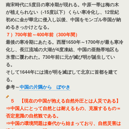
南宋時代に5度目の寒冷期が現れる。中原一帯は梅の木
が植えられない（-15度以下）くらい寒冷化し、12世紀
初めに金が華北に侵入し以後、中国をモンゴル帝国が納
めるきっかけとなる。
７）700年前～400年前（300年間）
最後の寒冷期にあたる。西暦1650年～1700年が最も寒冷
化し、長江流域の大湖が4度凍結、中国の亜熱帯地区も
氷雪に覆われた。730年前に元が滅び明が誕生してい
る。
そして1644年には清が明を滅ぼして北京に首都を建て
る。
参考～
中国の片隅から ぼやき
５ 【現在の中国が抱える自然外圧とは人災である】
⇒中国人にとって自然とは耐えるもの、克服するもの＝
否定意識の自然観である。
⇒中国の環境問題は秦代から始まっており、自然災害は