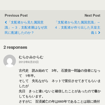
c
itt
ai
e
W
e
er
l
e
Previous Post
Next Post
b
「支配者から見た属国意
「支配者から見た属国意識」～
o
識」～３．支配者層はなぜ庶
４．支配者が作り出した天皇主
民に配慮したのか？
義１
o
k
2 responses
むらかみからむ
2012年8月23日
古代史 読み始めて 3年。 石渡信一郎論の信者になっ
て 1年半。
そして 失礼ながら ネットで宣伝させてきてもらいま
したが
先日 きっと違いないと確信したことがあったので書か
してもらいます。
さすがに 百済滅亡の年は660年であることは頭に焼付