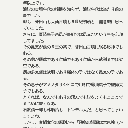
年以上です。
通説の古墳年代の根拠を知らず、通説年代は当たり前の
事でした。
即ち、誉田山も大仙古墳も５世紀初頭と 無意識に思っ
ていました。
さらに、百済皇子余昆が書紀では昆支だという事を忘却
してました。
その昆支が倭の５王の武で、誉田山古墳に眠る応神でも
ある。
その弟が継体であり仁徳でもあり仁徳から武列までは架
空である。
獲加多支鹵は欽明であり継体の子ではなく昆支の子であ
る。
その息子がアメノタリシヒコで用明で蘇我馬子で聖徳太
子でもある。
とくれば、なんでもありの飛んでも説をよくもここまで
まじめに書くなあ。
石渡信一郎も林順治も トンデル人だ。と思ってしまい
ますよね。
しかし、音韻変化の原則から『飛鳥の語源は大東韓（か