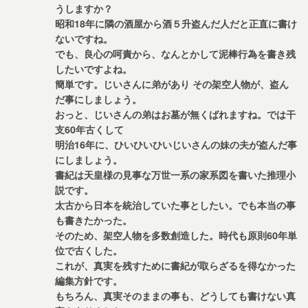
うしますか？
昭和18年に隣の酒屋から酒５升盗んだ人だと正直に書け
ないですね。
でも、良心の呵責から、なんとかして泥棒行為を書き残
したいですよね。
簡単です。じいさんに弟があり その架空人物が、盗ん
だ事にしましょう。
おっと、じいさんの弟はお墓が無くばれますね。では干
支60年古くして
明治16年に、ひいひいひいじいさんの妹の夫が盗んだ事
にしましょう。
書紀は天皇様の見事な万世一系の家系図を書いた推理小
説です。
太古から日本を統治していた事としたい。でも本当の事
も書きたかった。
そのため、架空人物を多数創造した。時代も原則60年単
位で古くした。
これが、真実を残すために書紀が取らざるを得なかった
編集方針です。
もちろん、真実そのままの事も、どうしても書けない真