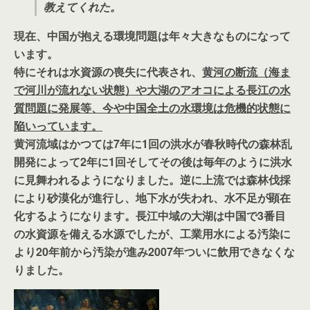
教えてくれた。
現在、中国が抱える環境問題は年々大きなものになって
います。
特にそれは水資源の喪失に代表され、
黄河の断流（海ま
で河川が流れない状態）や大湖のアオコによる長江の水
質問題に発展等、今や中国全土の水環境は危機的状態に
陥いっています。
黄河流域はかつては7年に1回の洪水が春秋時代の森林乱
開発によって2年に1回そしてその後は毎年のように洪水
に見舞われるようになりました。逆に上流では森林伐採
により砂漠化が進行し、地下水が失われ、水不足が顕在
化するようになります。長江中域の大湖は中国で3番目
の水資源を備える水源でしたが、工業用水による汚染に
より20年前から汚染が進み2007年ついに飲用できなくな
りました。