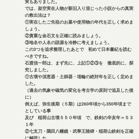
実もありました。
では、架空実在人物が新旧入り混じった小説からの真実
の救出法は？
①実在したご先祖のお墓や使用物の年代を正しく求めま
しょう。
②貴重な金石文を正確に読みましょう。
③地名や人名の語源を冷静に考えましょう。
この3つを追求整理したあとで 初めて日本書紀を読む
べきですね。
石渡信一郎は、まず先に、上記①②③を 徹底的に、探
究しました。
①古墳や須恵器・土師器・埴輪の絶対年を正しく定めま
した。
（過去の気象や磁気の変化を考古学の原則で追及した後
に）
例えば、弥生後期（５期）は260年頃から350年頃まで
としている事
及び 稲荷山古墳５５０年頃 で、鉄剣の辛亥年＝５３
１年
②七支刀・隅田八幡鏡・武寧王陵碑・稲荷山鉄剣を正確
に解読した。