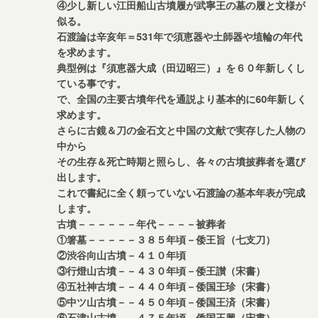
④少し新しい江田船山古墳履が武寧王の墓の履と文様が
似る。
石渡論は辛亥年＝531年で須恵器や土師器や埴輪の年代
を求めます。
典型例は『須恵器大成（田辺昭三）』を６０年新しくし
ている事です。
で、全国の主要古墳年代を通説より基本的に60年新しく
求めます。
さらに古鏡＆刀の金石文と中国の文献で実存した人物の
中から
その生存＆死亡時期と照らし、各々の古墳披葬者を選び
出します。
これで書紀に全く頼っていない石渡論の基本年表が完成
します。
古墳－－－－－－年代－－－－被葬者
①箸墓－－－－－３８５年頃－倭王旨（七支刀）
②渋谷向山古墳－４１０年頃
③行燈山古墳－－４３０年頃－倭王讃（宋書）
④五社神古墳－－４４０年頃－倭国王珍（宋書）
⑤中ツ山古墳－－４５０年頃－倭国王済（宋書）
⑥石津山古墳－－４７５年頃－倭国王興（宋書）