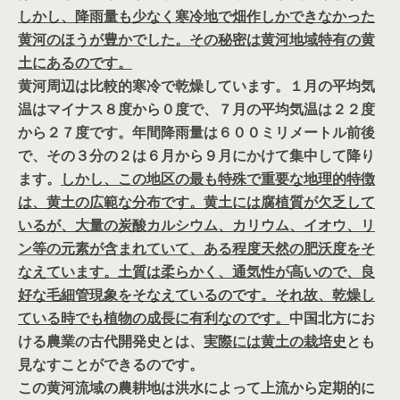
しかし、降雨量も少なく寒冷地で畑作しかできなかった
黄河のほうが豊かでした。その秘密は黄河地域特有の黄
土にあるのです。
黄河周辺は比較的寒冷で乾燥しています。１月の平均気
温はマイナス８度から０度で、７月の平均気温は２２度
から２７度です。年間降雨量は６００ミリメートル前後
で、その３分の２は６月から９月にかけて集中して降り
ます。
しかし、この地区の最も特殊で重要な地理的特徴
は、黄土の広範な分布です。黄土には腐植質が欠乏して
いるが、大量の炭酸カルシウム、カリウム、イオウ、リ
ン等の元素が含まれていて、ある程度天然の肥沃度をそ
なえています。土質は柔らかく、通気性が高いので、良
好な毛細管現象をそなえているのです。それ故、乾燥し
ている時でも植物の成長に有利なのです。
中国北方にお
ける農業の古代開発史とは、
実際には黄土の栽培史
とも
見なすことができるのです。
この黄河流域の農耕地は洪水によって上流から定期的に