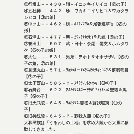
③行燈山－－４３８－讃－イニシキイリイコ【②の子】
④五社神－－４４２－珍－ワカキニイリヒコ＆ワカタラ
シヒコ【③の弟】
⑤中ツ山－－４６２－済－ﾎﾑﾀﾉﾏﾜｶ＆尾張連草香【③の
孫】
⑥石津山－－４７７－興－ｶﾜﾏﾀﾅｶﾂﾋｺ＆凡連【⑤の子】
⑦誉田山－－５０７－武・日十・余昆－昆支＆ホムタワ
ケ【⑤の子の婿】
⑧大仙－－－５３１－男弟－ヲホト＆オホサザキ【⑤の
子の婿。⑦の弟】
⑨見瀬丸山－５７１－ﾜｶﾀｹﾙ－ｱﾒｸﾆｵｼﾋﾗｷﾋﾛﾆﾜ＆蘇我稲目
【⑦の子】
⑩太子西山－５８５－？－ﾇﾅｸﾗﾉﾌﾄﾀﾏｼｷ【⑨の子】
⑪石舞台－－６２２－ｱﾒﾉﾀﾘｼﾎｺ－ﾀﾁﾊﾞﾅﾉﾄﾖﾋ＆聖徳＆馬
子【⑨の子】
⑫旧天武陵－６４５－ﾜｶﾐﾀﾘﾌ-善徳＆蘇我蝦夷【⑪の
子】
⑬旧持統陵－６４５－？－蘇我入鹿【⑫の子】
大和民族は『うるわしの土地』を求め大陸から大量に移
動してきました。