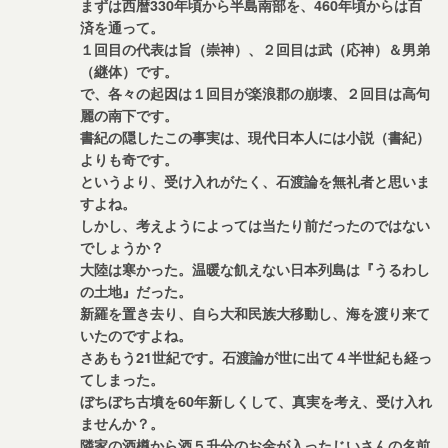
まずは西暦330年頃から半島南部を、460年頃からは百
済を通って。
１回目の代表は旨（崇神）、２回目は武（応神）＆男弟
（継体）です。
で、各々の起因は１回目が楽浪郡の崩壊、２回目は高句
麗の南下です。
書紀の隠したこの事実は、現代日本人には小説（書紀）
よりも奇です。
というより、受け入れがたく、石渡論を無礼者と思いま
すよね。
しかし、考えようによっては当たり前だったのではない
でしょうか？
大陸は寒かった。温暖な飢えない日本列島は『うるわし
の土地』だった。
新羅を置き去り、自ら大和民族大移動し、海を渡り来て
いたのですよね。
さあもう21世紀です。石渡論が世に出て４半世紀も経っ
てしまった。
ぼちぼち古墳を60年新しくして、真実を考え、受け入れ
ませんか？。
隣家の酒樽から酒５升分のお金が入ったじいさんの名前