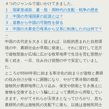
４つのジャンルで追いかけてきました。
１．国家形成前、夏・殷・周時代の支配・戦争の歴史
２．中国の市場国家の起源とは？
３．道教から中国の可能性を探る
４．中国の大衆史①母系から父系に転換したのは何で？
～
中国の古代史を大きく捉えれば、比較的恵まれた自然環
境の中、農耕社会が早期に発達し、それに並行して北方
で遊牧部族が広域に広がる牧草地帯で生活を営む形態が
長く続き、一旦、住み分け状態の中で安定していまし
た。
ところが5500年前に始まる寒冷化の始まりが遊牧と農耕
の住み分けが徐々に困難になり、やがて寒冷期の都度、
遊牧民が農耕地帯に入り込み、保安や防衛と引き換えに
食物を交換するという騙しによって農民から搾取してい
きます。やがてそれらが玉突きとなってひろがり、忽ち
農耕民の邑は遊牧民の支配下に落ち、以後は遊牧民同士