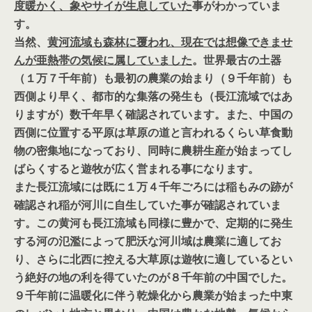
度暖かく、象やサイが生息していた
事がわかっていま
す。
当然、
黄河流域も森林に覆われ、現在では想像できませ
んが亜熱帯の気候に属していました
。世界最古の土器
（１万７千年前）も最初の農業の始まり（９千年前）も
西側より早く、都市的な集落の発生も（長江流域ではあ
りますが）数千年早く確認されています。また、中国の
西側に位置する平原は草原の道と言われるくらい草食動
物の密集地になっており、同時に農耕生産が始まってし
ばらくすると遊牧が広く営まれる事になります。
また長江流域には既に１万４千年ごろには稲もみの跡が
確認され稲が河川に自生していた事が確認されていま
す。この黄河も長江流域も同様に豊かで、定期的に発生
する河の氾濫によって肥沃な河川域は農業に適してお
り、さらに北西に控える大草原は遊牧に適しているとい
う絶好の地の利を得ていたのが８千年前の中国でした。
９千年前に温暖化に伴う乾燥化から農業が始まった中東