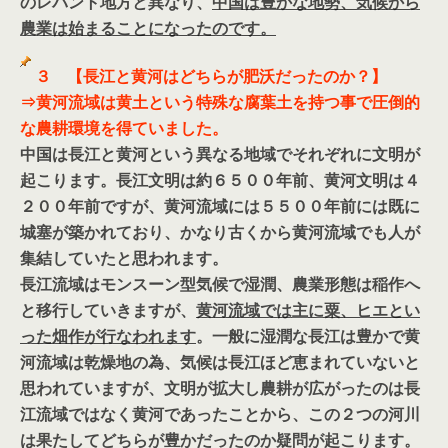
のレバント地方と異なり、
中国は豊かな地勢、気候から
農業は始まることになったのです。
３ 【長江と黄河はどちらが肥沃だったのか？】
⇒黄河流域は黄土という特殊な腐葉土を持つ事で圧倒的
な農耕環境を得ていました。
中国は長江と黄河という異なる地域でそれぞれに文明が
起こります。長江文明は約６５００年前、黄河文明は４
２００年前ですが、黄河流域には５５００年前には既に
城塞が築かれており、かなり古くから黄河流域でも人が
集結していたと思われます。
長江流域はモンスーン型気候で湿潤、農業形態は稲作へ
と移行していきますが、
黄河流域では主に粟、ヒエとい
った畑作が行なわれます
。一般に湿潤な長江は豊かで黄
河流域は乾燥地の為、気候は長江ほど恵まれていないと
思われていますが、文明が拡大し農耕が広がったのは長
江流域ではなく黄河であったことから、この２つの河川
は果たしてどちらが豊かだったのか疑問が起こります。