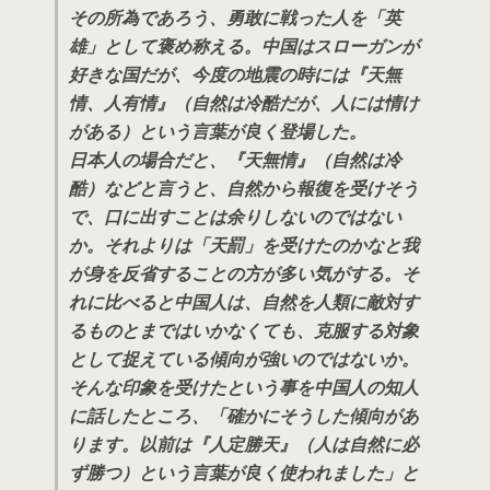
その所為であろう、勇敢に戦った人を「英
雄」として褒め称える。中国はスローガンが
好きな国だが、今度の地震の時には『天無
情、人有情』（自然は冷酷だが、人には情け
がある）という言葉が良く登場した。
日本人の場合だと、『天無情』（自然は冷
酷）などと言うと、自然から報復を受けそう
で、口に出すことは余りしないのではない
か。それよりは「天罰」を受けたのかなと我
が身を反省することの方が多い気がする。そ
れに比べると中国人は、自然を人類に敵対す
るものとまではいかなくても、克服する対象
として捉えている傾向が強いのではないか。
そんな印象を受けたという事を中国人の知人
に話したところ、「確かにそうした傾向があ
ります。以前は『人定勝天』（人は自然に必
ず勝つ）という言葉が良く使われました」と