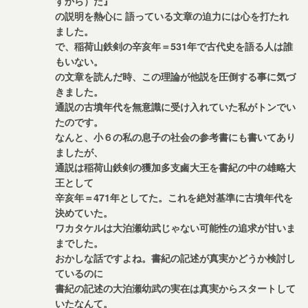
すから）だ』
の説明を熱心に 語っている文章の迫力には心を打たれ
ました。
で、稲荷山鉄剣の辛亥年＝531年で古代史を語る人は誰
もいない。
の文章を読んだ時、この理論が他説を圧倒する事に気づ
きました。
通説の古墳年代を無意識に受け入れていた私がトンでい
たのです。
なんと、小６の私の息子の社会の参考書にも書いてあり
ましたが、
通説は稲荷山鉄剣の獲加多支鹵大王を書紀の中の雄略大
王として
辛亥年＝471年としてた。これを絶対基準に古墳年代を
決めていた。
ワカタケルは大泊瀬幼武じゃない可能性の追求が甘いま
までした。
おかしな話ですよね。書紀の記述が真実かどうか検討し
ているのに
書紀の記述の大泊瀬幼武の実在は真実からスタートして
いたなんて。