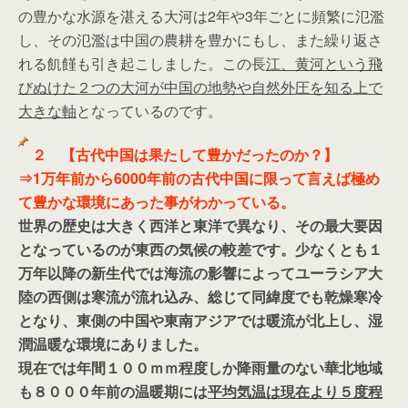
の豊かな水源を湛える大河は2年や3年ごとに頻繁に氾濫
し、その氾濫は中国の農耕を豊かにもし、また繰り返さ
れる飢饉も引き起こしました。この長
江、黄河という飛
びぬけた２つの大河が中国の地勢や自然外圧を知る上で
大きな軸
となっているのです。
２ 【古代中国は果たして豊かだったのか？】
⇒1万年前から6000年前の古代中国に限って言えば極め
て豊かな環境にあった事がわかっている。
世界の歴史は大きく西洋と東洋で異なり、その最大要因
となっているのが東西の気候の較差です。少なくとも１
万年以降の新生代では海流の影響によってユーラシア大
陸の西側は寒流が流れ込み、総じて同緯度でも乾燥寒冷
となり、東側の中国や東南アジアでは暖流が北上し、湿
潤温暖な環境にありました。
現在では年間１００ｍｍ程度しか降雨量のない華北地域
も８０００年前の温暖期には
平均気温は現在より５度程