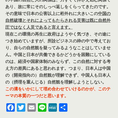
あり、故に常にそのしっぺ返しをくらってきたのです。
その意味で日本の公害以上に桁外れに大きいこの
中国の
自然破壊とそれによってもたらされる災害は既に自然外
圧ではなく人災であると言えます。
現在この環境の再生に政府はようやく気づき、その途に
つき始めていますが、所詮ビジネスの枠の中で考えてお
り、自らの自然観を疑ってみるようなことはしていませ
ん。中国と日本が共働できるかどうかを困難にしている
のは、経済や国家体制のみならず、
この自然に対する考
え方の差異
にあると思われます。つまり、日本人は中国
の（開発指向の）自然観が理解できず、中国人も日本人
の（摂理を重んじる）自然観を理解しようとしない。
この溝をいかにして埋め合わせていけるのかが、このテ
ーマの本質の一つだと思います。
F
T
E
Li
M
共
a
w
m
n
e
有