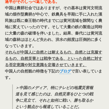
過半がそのしっぺ返しである。
中国は農耕社会ではありますが、その基本は黄河文明流
域の畑作型農耕が中心で、鉄農具を早期に手に入れた漢
民族は既に秦王朝の時代までには黄河流域を隙間なく農
地に変えていったのです。そして大量の鉄の製造は同時
に大量の森の破壊を伴いました。結果、秦代には黄河流
域の森林はほとんど失われ、洪水の頻度は圧倒的に多く
なっていきます。
それらが中国人に自然とは耐えるもの、自然とは克服す
るもの、自然災害とは戦争である、といった自然に対す
る否定意識や対立意識を定着させていきます。
中国人の自然観の特徴を下記の
ブログ
で言い表していま
す。
＞中国のメディア、特にテレビの地震災害報
道を見て感じたのは、自然災害をひとつの戦
争に見立て、それと如何に戦い、勝ち取るか
という観点から報道していることだ。