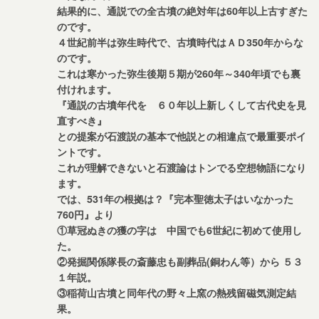
結果的に、通説での全古墳の絶対年は60年以上古すぎた
のです。
４世紀前半は弥生時代で、古墳時代はＡＤ350年からな
のです。
これは寒かった弥生後期５期が260年～340年頃でも裏
付けれます。
『通説の古墳年代を ６０年以上新しくして古代史を見
直すべき』
との提案が石渡説の基本で他説との相違点で最重要ポイ
ントです。
これが理解できないと石渡論はトンでる空想物語になり
ます。
では、531年の根拠は？『完本聖徳太子はいなかった
760円』より
①草冠ぬきの獲の字は 中国でも6世紀に初めて使用し
た。
②発掘関係隊長の斎藤忠も副葬品(銅わん等）から ５３
１年説。
③稲荷山古墳と同年代の野々上窯の熱残留磁気測定結
果。