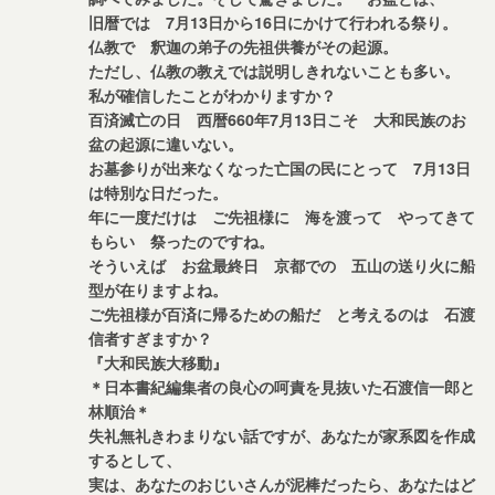
旧暦では 7月13日から16日にかけて行われる祭り。
仏教で 釈迦の弟子の先祖供養がその起源。
ただし、仏教の教えでは説明しきれないことも多い。
私が確信したことがわかりますか？
百済滅亡の日 西暦660年7月13日こそ 大和民族のお
盆の起源に違いない。
お墓参りが出来なくなった亡国の民にとって 7月13日
は特別な日だった。
年に一度だけは ご先祖様に 海を渡って やってきて
もらい 祭ったのですね。
そういえば お盆最終日 京都での 五山の送り火に船
型が在りますよね。
ご先祖様が百済に帰るための船だ と考えるのは 石渡
信者すぎますか？
『大和民族大移動』
＊日本書紀編集者の良心の呵責を見抜いた石渡信一郎と
林順治＊
失礼無礼きわまりない話ですが、あなたが家系図を作成
するとして、
実は、あなたのおじいさんが泥棒だったら、あなたはど