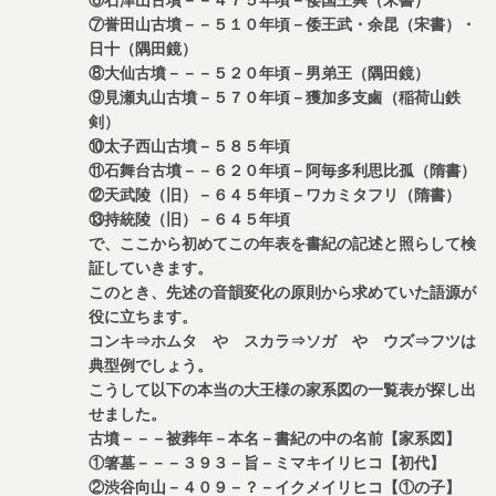
⑦誉田山古墳－－５１０年頃－倭王武・余昆（宋書）・
日十（隅田鏡）
⑧大仙古墳－－－５２０年頃－男弟王（隅田鏡）
⑨見瀬丸山古墳－５７０年頃－獲加多支鹵（稲荷山鉄
剣）
⑩太子西山古墳－５８５年頃
⑪石舞台古墳－－６２０年頃－阿毎多利思比孤（隋書）
⑫天武陵（旧）－６４５年頃－ワカミタフリ（隋書）
⑬持統陵（旧）－６４５年頃
で、ここから初めてこの年表を書紀の記述と照らして検
証していきます。
このとき、先述の音韻変化の原則から求めていた語源が
役に立ちます。
コンキ⇒ホムタ や スカラ⇒ソガ や ウズ⇒フツは
典型例でしょう。
こうして以下の本当の大王様の家系図の一覧表が探し出
せました。
古墳－－－被葬年－本名－書紀の中の名前【家系図】
①箸墓－－－３９３－旨－ミマキイリヒコ【初代】
②渋谷向山－４０９－？－イクメイリヒコ【①の子】