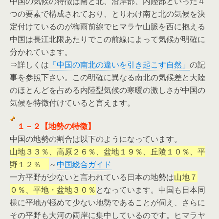
中国の気候の特徴は南と北、沿岸部、内陸部といった４
つの要素で構成されており、とりわけ南と北の気候を決
定付けているのが梅雨前線でヒマラヤ山脈を西に抱える
中国は長江北限あたりでこの前線によって気候が明確に
分かれています。
⇒詳しくは
「中国の南北の違いを引き起こす自然」
の記
事を参照下さい。この明確に異なる南北の気候差と大陸
のほとんどを占める内陸型気候の寒暖の激しさが中国の
気候を特徴付けていると言えます。
１－２【地勢の特徴】
中国の地勢の割合は以下のようになっています。
山地３３％、高原２６％、盆地１９％、丘陵１０％、平
野１２％
～
中国総合ガイド
一方平野が少ないと言われている日本の地勢は
山地７
０％、平地・盆地３０％
となっています。中国も日本同
様に平地が極めて少ない地勢であることが伺え、さらに
その平野も大河の両岸に集中しているのです。ヒマラヤ