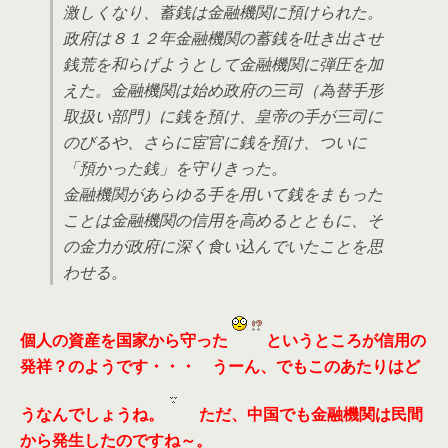
激しくなり、蓄銭は金融機関に預けられた。
政府は８１２年金融機関の蓄銭を吐き出させ
銭荒を和らげようとして金融機関に弾圧を加
えた。金融機関は始め政府の三司（為替手形
取扱い部門）に銭を預け、皇帝の手が三司に
のびるや、さらに宦官に銭を預け、ついに
「預かった銭」を守りきった。
金融機関があらゆる手を用いて銭をまもった
ことは金融機関の信用を高めるとともに、そ
の金力が政府に深く食い込んでいたことを思
わせる。
個人の資産を国家から守った
というところが信用の
発祥？のようです・・・ うーん、でもこのあたりはど
うなんでしょうね。
ただ、中国でも金融機関は民間
から発生したのですね～。