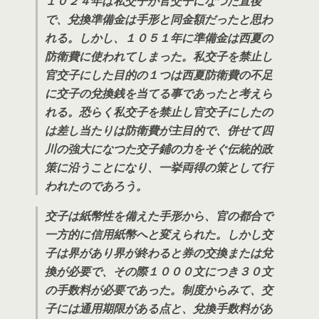
１０２４年は私交子が官交子になつた直後
で、兌換準備金は手形と同金額だったと思わ
れる。しかし、１０５１年に準備金は西夏の
防衛費に使われてしまった。私交子を禁止し
官交子にした目的の１つは西夏防衛費の不足
に交子の兌換銭を当てる事であったと考えら
れる。恐らく私交子を禁止し官交子にしたの
は差し当たりは防衛費が主目的で、併せて四
川の強大になつた交子鋪の力をそぐ伝統的政
策に沿うことになり、一挙両得の策として行
われたのであろう。
交子は紙幣性を備えた手形から、官の都合で
一方的に信用紙幣へと変えられた。しかし交
子は界があり界が終わると券の交換または兌
換が必要で、その際１０００文につき３０文
の手数料が必要であった。制度からみて、交
子には通用期限がある点と、兌換手数料があ