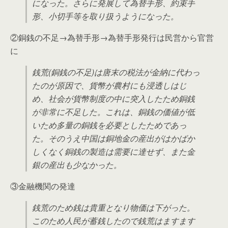
になった。さらに発展して為替手形、約束手
形、小切手等を取り扱うようになった。
②銅銭の不足→為替手形→為替手形発行は民営から官営
に
銭荒(銅銭の不足)は唐末の税法が金納に代わっ
たのが原因で、貨幣が農村にも浸透しはじ
め、社会が貨幣制度の中に突入したため銅銭
が非常に不足した。これは、銅銭の価値が低
いため多量の銅銭を必要としたためであっ
た。そのうえ中国は銅地金の産出がはかばか
しくなく銅銭の製造は需要に達せず、また金
銀の産出も少なかった。
③金融機関の発達
銭荒のため銭は貴重となり物価は下がった。
このため人民が蓄銭したので銭荒はますます