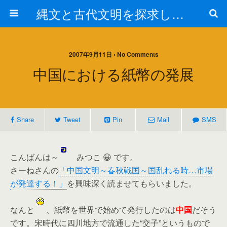
縄文と古代文明を探求しよう！
2007年9月11日 • No Comments
中国における紙幣の発展
Share
Tweet
Pin
Mail
SMS
こんばんは～
みつこ 😀 です。
さーねさんの
「中国文明～春秋戦国～国乱れる時…市場
が発達する！」
を興味深く読ませてもらいました。
なんと
、紙幣を世界で始めて発行したのは
中国
だそう
です。宋時代に四川地方で流通した“交子”というもので