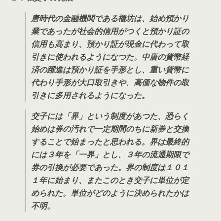
唐時代の金融機関である櫃坊は、始め預かり
業であったが社会的信用がつくと預かり証の
信用も高まり、預かり証が現金に代わって取
引きに使われるようになつた。中唐の貨幣経
済の躍進は預かり証を手形とし、重い貨幣に
代わり手形が大口取引きや、高価な物件の取
引きに多用されるようになった。
交子には「界」という制度があつた、恐らく
始めは券の汚れで一定期間のちに新券と交換
することで始まったと思われる。界は最終的
には３年を「一界」とし、３年の流通期限で
券の引換が必要であった。界の制度は１０１
１年に始まり、またこのとき交子に単位が定
められた。単位がどのように決められたかは
不明。