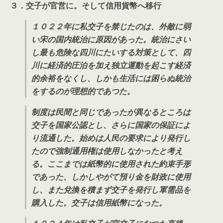
３．交子が官営に。そして信用貨幣へ移行
１０２２年に私交子を禁じたのは、外敵に弱
い宋の国内統治に原因があった。統治にさい
し最も危険な四川にたいする対策として、四
川に経済的圧泊を加え独立運動を起こす経済
的余裕をなくし、しかも生活には困らぬ統治
をするのが理想的であつた。
制度は民間と同じであったが異なるところは
交子を国家公認とし、さらに国家の保証によ
り流通した。始めは人民の要求により発行し
たので強制通用権は使用しなかったと考え
る。ここまでは紙幣的に使用された約束手形
であった、しかしやがて預り金を財政に使用
し、また兌換を積まず交子を発行し軍需品を
購入した。交子は信用紙幣になった。