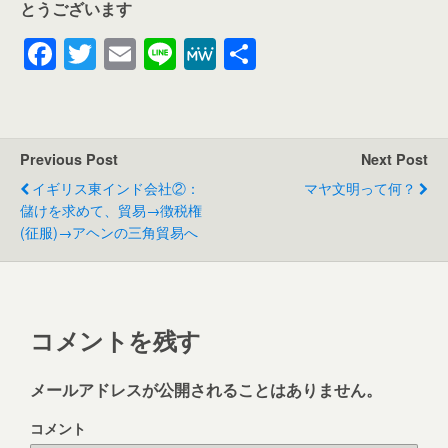
とうございます
F
T
E
Li
M
共
a
w
m
n
e
有
c
itt
ai
e
W
e
er
l
e
Previous Post
Next Post
b
イギリス東インド会社②：
マヤ文明って何？
o
儲けを求めて、貿易→徴税権
(征服)→アヘンの三角貿易へ
o
k
コメントを残す
メールアドレスが公開されることはありません。
コメント