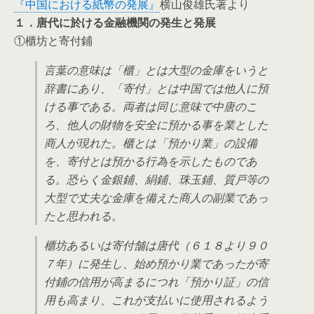
『中国における紙幣の発展』
横山俊雄氏著より
１．唐代に於ける金融機関の発生と発展
①櫃坊と寄付鋪
言葉の意味は「櫃」とは大型の金庫をいうと
辞書にあり、「寄付」とは中国では他人に預
ける事である。両者は同じ意味で中唐のこ
ろ、他人の財物を安全に預かる事を業とした
商人が現れた。櫃とは「預かり業」の設備
を、寄付とは預かる行為を示したものであ
る。恐らく金銀鋪、絹鋪、珠玉鋪、質戸等の
大型で丈夫な金庫を備えた商人の副業であっ
たと思われる。
櫃坊あるいは寄付舗は唐代（６１８より９０
７年）に発生し、始め預かり業であったが寄
付鋪の信用が高まるにつれ「預かり証」の信
用も高まり、これが支払いに使用されるよう