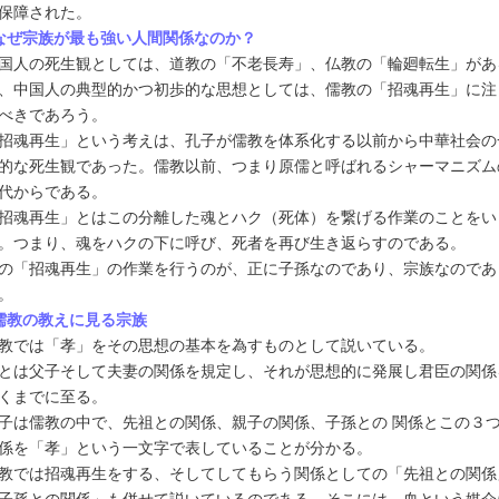
保障された。
なぜ宗族が最も強い人間関係なのか？
国人の死生観としては、道教の「不老長寿」、仏教の「輪廻転生」があ
、中国人の典型的かつ初歩的な思想としては、儒教の「招魂再生」に注
べきであろう。
招魂再生」という考えは、孔子が儒教を体系化する以前から中華社会の
的な死生観であった。儒教以前、つまり原儒と呼ばれるシャーマニズム
代からである。
招魂再生」とはこの分離した魂とハク（死体）を繋げる作業のことをい
。つまり、魂をハクの下に呼び、死者を再び生き返らすのである。
の「招魂再生」の作業を行うのが、正に子孫なのであり、宗族なのであ
。
儒教の教えに見る宗族
教では「孝」をその思想の基本を為すものとして説いている。
とは父子そして夫妻の関係を規定し、それが思想的に発展し君臣の関係
くまでに至る。
子は儒教の中で、先祖との関係、親子の関係、子孫との 関係とこの３
係を「孝」という一文字で表していることが分かる。
教では招魂再生をする、そしてしてもらう関係としての「先祖との関係