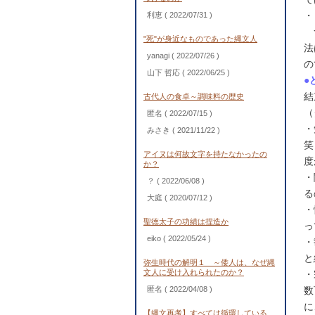
・
利恵
( 2022/07/31 )
つ
"死"が身近なものであった縄文人
法
yanagi
( 2022/07/26 )
の
山下 哲応
( 2022/06/25 )
●
結
古代人の食卓～調味料の歴史
（
匿名
( 2022/07/15 )
・
みさき
( 2021/11/22 )
笑
アイヌは何故文字を持たなかったの
度
か？
・
？
( 2022/06/08 )
る
大庭
( 2020/07/12 )
・
聖徳太子の功績は捏造か
っ
eiko
( 2022/05/24 )
・
と
弥生時代の解明１ ～倭人は、なぜ縄
文人に受け入れられたのか？
・
匿名
( 2022/04/08 )
数
に
【縄文再考】すべては循環している