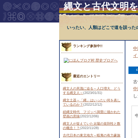
縄文と古代文明
いったい、人類はどこで道を誤った
ランキング参加中!!
中
イ
最近のエントリー
古
中
縄文人の意識に迫る～人口増大、どう
する縄文人～
(2023/01/31)
し
縄文土器～「縄」はいったい何を表し
ているのか？
(2022/12/12)
続縄文時代 フゴッペ洞窟に描かれた
壁画の意味
(2022/12/06)
縄文人が捉えていた太陽の規則性と数
の概念！？
(2022/11/28)
古代日本の東北地方～蝦夷の有力豪族