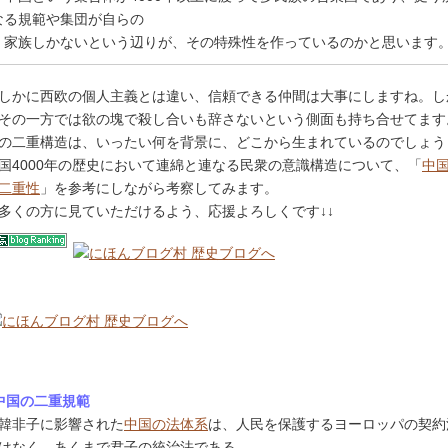
なる規範や集団が自らの
家族しかないという辺りが、その特殊性を作っているのかと思います
しかに西欧の個人主義とは違い、信頼できる仲間は大事にしますね。し
その一方では欲の塊で殺し合いも辞さないという側面も持ち合せてます
の二重構造は、いったい何を背景に、どこから生まれているのでしょう
国4000年の歴史において連綿と連なる民衆の意識構造について、「
中
二重性
」を参考にしながら考察してみます。
↓多くの方に見ていただけるよう、応援よろしくです↓↓
中国の二重規範
韓非子に影響された
中国の法体系
は、人民を保護するヨーロッパの契約
はなく、あくまで君子の統治法である。