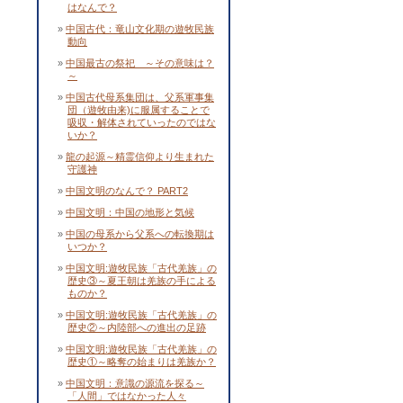
はなんで？
中国古代：竜山文化期の遊牧民族
動向
中国最古の祭祀 ～その意味は？
～
中国古代母系集団は、父系軍事集
団（遊牧由来)に服属することで
吸収・解体されていったのではな
いか？
龍の起源～精霊信仰より生まれた
守護神
中国文明のなんで？ PART2
中国文明：中国の地形と気候
中国の母系から父系への転換期は
いつか？
中国文明:遊牧民族「古代羌族」の
歴史③～夏王朝は羌族の手による
ものか？
中国文明:遊牧民族「古代羌族」の
歴史②～内陸部への進出の足跡
中国文明:遊牧民族「古代羌族」の
歴史①～略奪の始まりは羌族か？
中国文明：意識の源流を探る～
「人間」ではなかった人々