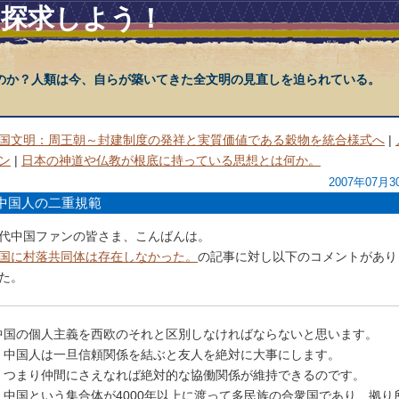
を探求しよう！
のか？人類は今、自らが築いてきた全文明の見直しを迫られている。
国文明：周王朝～封建制度の発祥と実質価値である穀物を統合様式へ
|
ン
|
日本の神道や仏教が根底に持っている思想とは何か。
2007年07月3
中国人の二重規範
代中国ファンの皆さま、こんばんは。
国に村落共同体は存在しなかった。
の記事に対し以下のコメントがあり
た。
中国の個人主義を西欧のそれと区別しなければならないと思います。
中国人は一旦信頼関係を結ぶと友人を絶対に大事にします。
つまり仲間にさえなれば絶対的な協働関係が維持できるのです。
中国という集合体が4000年以上に渡って多民族の合衆国であり、拠り