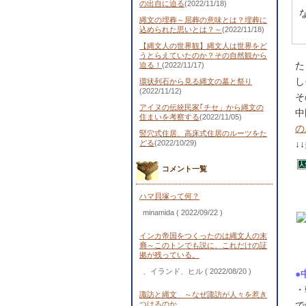
の出自に迫る
(2022/11/18)
縄文の埋葬～屈葬の意味とは？埋葬に
込められた思いとは？～
(2022/11/18)
【縄文人の世界観】縄文人は世界をど
うとらえていたのか？その自然観から
た
迫る！
(2022/11/17)
し
環状列石から見る縄文の墓と祭り
(2022/11/12)
そ
アイヌの伝統民家｢チセ」から縄文の
中
住まいを考察する
(2022/11/05)
の
竪穴式住居、高床式住居のルーツをた
どる
(2022/10/29)
↓
コメント一覧
ハマ貝塚って何？
minamida
( 2022/09/22 )
インカ帝国をつくったのは縄文人の末
裔～このトンでも説に、これだけの証
拠が残っている。
、イランド、ヒル
( 2022/08/20 )
●
・
諏訪と縄文 ～なぜ諏訪が人々を惹き
つけるのか
で