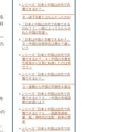
シリーズ「日本と中国は次代で共
働できるか？」
る
８～諸子百家とはなんだったのか
目
「日本と中国は次代で共働できる
のか？７」～鉄によってもたらさ
れた中国の市場～
一
「日本は中国と共働できるか？」
の
５～中国の自然外圧は豊か？厳し
い？
シリーズ「日本と中国は次代で共
働できるか？」４～中国の大衆史
①母系から父系に転換したのは何
で？～
シリーズ「日本と中国は次代で共
働できるか？」
３～道教から中国の可能性を探る
シリーズ「日本と中国は次代で共
を
働できるか？２」～中国の市場国
家の起源とは？
シリーズ「日本と中国は次代で共
つの
働できるか？１」～国家形成前、
夏・殷・周時代の支配・戦争の歴
史
」
シリーズ「日本と中国は次代で共