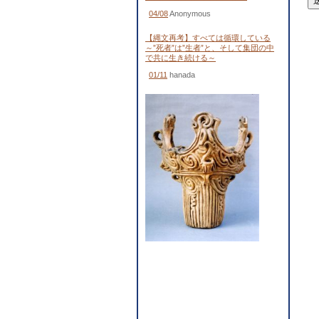
04/08
Anonymous
【縄文再考】すべては循環している
～”死者”は”生者”と、そして集団の中
で共に生き続ける～
01/11
hanada