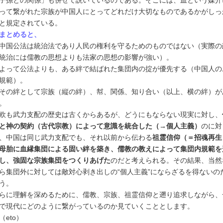
子孫との関係」も併せて説いているのである。そこには、血という媒介
って繋がれた宗族が中国人にとってどれだけ大切なものであるかがしっ
と規定されている。
まとめると、
中国公法は統治法であり人民の権利を守るためのものではない（実際の
統治には儒教の思想よりも法家の思想の影響が強い）。
よって公法よりも、ある絆で結ばれた集団内の掟が優先する（中国人の
規範）。
その絆として宗族（縦の絆）、幇、関係、知り合い（以上、横の絆）が
。
欧も武力支配の歴史は古くからあるが、どうにもならない現実に対し、
と神の契約（古代宗教）によって意識を統合した（→個人主義）
のに対
、中国は同じ武力支配でも、それ以前から伝わる
祖霊信仰（＝招魂再生
母胎に血縁集団による固い絆を築き、儒教の教えによって集団内規範を
し、強固な宗族集団をつくりあげた
のだと考えられる。その結果、当然
ら集団外に対しては敵対心剥き出しの“個人主義”にならざるを得ないの
う。
らに理解を深めるために、儒教、宗族、祖霊信仰と遡り追求しながら、
で現代にどのように繋がっているのか見ていくこととします。
eto）