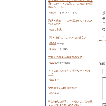
インカ帝国をつくったのは縄文人の末
裔～このトンでも説に、これだけの証
拠が残っている。
こ
08/20
、イランド、ヒル
系
モ
諏訪と縄文 ～なぜ諏訪が人々を惹き
日
つけるのか
後
07/31
利恵
し
"死"が身近なものであった縄文人
07/26
yanagi
06/25
山下 哲応
古代人の食卓～調味料の歴史
07/15
Anonymous
名前
アイヌは何故文字を持たなかったの
か？
06/08
？
聖徳太子の功績は捏造か
05/24
eiko
弥生時代の解明１ ～倭人は、なぜ縄
文人に受け入れられたのか？