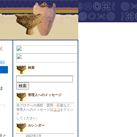
メ
0日
検索
検
索:
ま
管理人へのメッセージ
当ブログへの感想・質問・応援など、
管理人へのメッセージは
ココ
をクリッ
ク
してください。
カレンダー
所と
2007年7月