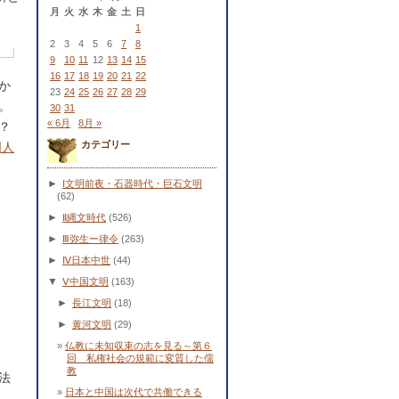
月
火
水
木
金
土
日
1
。
2
3
4
5
6
7
8
9
10
11
12
13
14
15
16
17
18
19
20
21
22
か
23
24
25
26
27
28
29
。
30
31
« 6月
8月 »
？
カテゴリー
国人
►
Ⅰ文明前夜・石器時代・巨石文明
(62)
►
Ⅱ縄文時代
(526)
►
Ⅲ弥生ー律令
(263)
►
Ⅳ日本中世
(44)
▼
Ⅴ中国文明
(163)
►
長江文明
(18)
►
黄河文明
(29)
仏教に未知収束の志を見る～第６
回 私権社会の規範に変質した儒
教
法
日本と中国は次代で共働できる