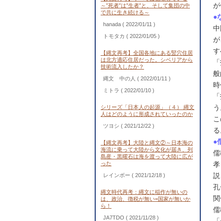
が
～”死者”は”生者”と、そして集団の中
で共に生き続ける～
●
hanada
( 2022/01/11 )
中
トモタカ
( 2022/01/05 )
が
す
【縄文再考】全国各地にある竪穴住居
は北方適応住居だった。シベリアから
「
技術流入したか？
般
縄文 中の人
( 2022/01/11 )
時
ミトラ
( 2022/01/10 )
「
う
シリーズ「日本人の起源」（４） 縄文
人はどのように形成されていったのか
こ
ツヨシ
( 2021/12/22 )
る
●
【縄文再考】大陸と縄文②～日本海の
海流に乗って大陸から文化が届き、列
儒
島産・黒曜石は海を渡って大陸に広が
った
孝
説
レインボー
( 2021/12/18 )
孔
縄文時代再考：縄文に稲作が無いの
関
は、政治、徴税が無い=国家が無いか
ら！
儒
JA7TDO
( 2021/11/28 )