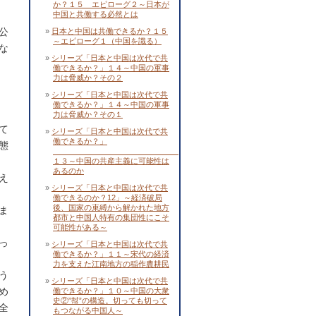
か？１５ エピローグ２～日本が
中国と共働する必然とは
公
日本と中国は共働できるか？１５
～エピローグ１（中国を識る）
な
シリーズ「日本と中国は次代で共
働できるか？」１４～中国の軍事
力は脅威か？その２
シリーズ「日本と中国は次代で共
働できるか？」１４～中国の軍事
力は脅威か？その１
て
シリーズ「日本と中国は次代で共
働できるか？」
態
１３～中国の共産主義に可能性は
あるのか
え
シリーズ「日本と中国は次代で共
働できるのか？12」～経済破局
後、国家の束縛から解かれた地方
ま
都市と中国人特有の集団性にこそ
可能性がある～
っ
シリーズ「日本と中国は次代で共
働できるか？」１１～宋代の経済
力を支えた江南地方の稲作農耕民
う
シリーズ「日本と中国は次代で共
め
働できるか？」１０～中国の大衆
史②”幇”の構造。切っても切って
全
もつながる中国人～