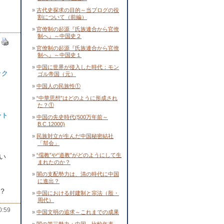
古代史探求の目的～当ブログの役
割について（前編）
官僚制の起源『氏族連合から官僚
制へ』～中国史２
官僚制の起源『氏族連合から官僚
制へ』～中国史１
中国に世界が侵入した時代：モン
ック
ゴル帝国（元）
中国人の民族性①
“中華思想”はどのように形成され
た？①
ント
中国の先史時代(500万年前～
B.C.12000)
民族対立が生んだ中国秘密結社
「幇会」
“儒教”や“道教”がどのようにして生
い
まれたのか？
闇の支配勢力は、清の時代に中国
に進出？
？
中国における封建制と宗法（殷・
周代）
0:59
中国文明の追求～これまでの成果