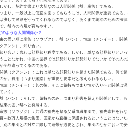
しかし、契約文書より大切なのは人間関係（幇、宗族）である。
まり、一般以上に便宜を図ってもらうには、人間関係が重要である。
は決して民衆を守ってくれるものではなく、あくまで統治のための法律
で、幇内の内規が育ちやすい。
どのような人間関係か？
束の固い順に宗族（ソウゾク）、幇（パン）、情誼（チンイー）、関係
クアンシ）、知り合い。
知り合い：言わば顔見知り程度である。しかし、単なる顔見知りといっ
うことなかれ。中国の世界では顔見知りか顔見知りでないかでその人の
が全然違ってくるのである。
関係（クアンシ）：これは単なる顔見知りを超えた関係である。何で超
のか。費用（つまり賄賂）が重要な要素だと考えられるらしい。
情誼（チンイー）：其の後、そこに気持ちつまり情が入りへと関係は深
ていく。
幇（パン）：そして、気持ちのみ、つまり利害を超えた関係として、も
結束の固い幇へと発展する。
宗族（ソウゾク）：共通の祖先を祭る父系血縁集団で、祖先崇拝を行な
百～数万人規模の集団。国家から直接に保護されるということはないた
、別の集団との対立に際して連帯が必要とされ、集団のなかにおいて安