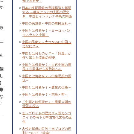
に
働できるか」
か
日本の支配階級の意識構造を解明
する ～極東アジアの支配の歴史
８ 中国とインドシナ半島の関係
中国の民衆史～中国の農民反乱～
政
中国とは何者か？－ヨーロッパと
イスラムと中国－
二
中国の民衆史～大づかみに中国っ
てなに？～
中国とは何ものか？～「鋳造」が
あ
作り出した支配の歴史
中国とは何者か？～古代中国の農
個
民＜共同体から家族制へ＞
し
中国とは何者か？～中華思想の源
流～
）
中国とは何者か？～農業の伝播～
形
中国とは何者か？～宗族と幇～
な
「中国とは何者か」～農業大国の
だ
背景を探る
モンゴロイドの歴史３～新モンゴ
一
ロイドの南下と中国古代文明の誕
生
古代史探求の目的～当ブログの役
割について（後編）