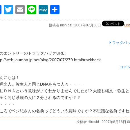
Facebook
Twitter
Email
Line
MeWe
共
有
投稿者 nishipa : 2007年07月30日
List
トラックバ
のエントリーのトラックバックURL:
tp://web.joumon.jp.net/blog/2007/07/279.html/trackback
コメ
んにちは！
縄文人、弥生人と同じDNAをもつ人々・・・・
じＤＮＡという意味がよくわかりませんでしたが？大陸も縄文・弥生と
全く同じ系統の人に２分されるのですか？？
・・・・
ころでベジ紀さんの名前ってどういう意味ですか？不思議な名前ですね
投稿者 Hiroshi : 2007年8月16日 0