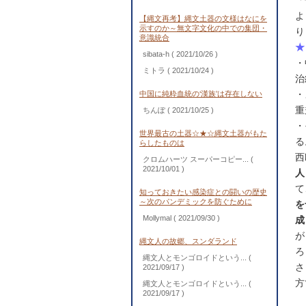
「
よ
【縄文再考】縄文土器の文様はなにを
示すのか～無文字文化の中での集団・
り
意識統合
★
sibata-h
( 2021/10/26 )
・
ミトラ
( 2021/10/24 )
治
・
中国に純粋血統の‘漢族’は存在しない
重
ちんぽ
( 2021/10/25 )
・
世界最古の土器☆★☆縄文土器がもた
る
らしたものは
西
クロムハーツ スーパーコピー...
(
2021/10/01 )
人
て
知っておきたい感染症との闘いの歴史
～次のパンデミックを防ぐために
を
Mollymal
( 2021/09/30 )
成
が
縄文人の故郷、スンダランド
ろ
縄文人とモンゴロイドという...
(
さ
2021/09/17 )
方
縄文人とモンゴロイドという...
(
2021/09/17 )
（