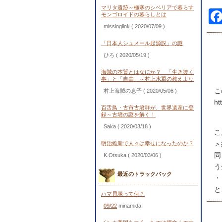
マリタ遺跡～極寒のシベリアで暮らす
モンゴロイドの暮らしとは
missinglink
( 2020/07/09 )
「日本人シュメール起源説」の謎
ひろ
( 2020/05/19 )
海賊の本質とはなにか？ 「生き抜く
事」と「自由」～村上水軍の教えより
こ
村上海賊の息子
( 2020/05/06 )
ht
百舌鳥・古市古墳群が、世界遺産に登
録～古墳の謎を解く！
Saka
( 2020/03/18 )
こ
＞
明治維新で人々は幸せになったのか？
同
K.Otsuka
( 2020/03/06 )
う
最近のトラックバック
・
と
ハマ貝塚って何？
09/22
minamida