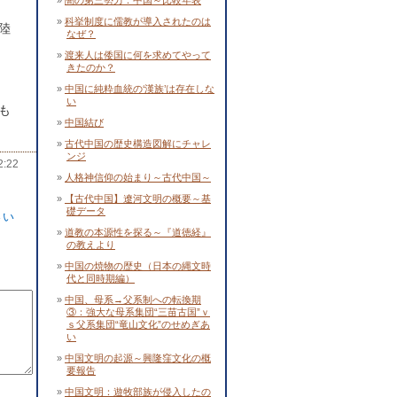
闇の第三勢力：中国～比較年表
科挙制度に儒教が導入されたのは
陸
なぜ？
渡来人は倭国に何を求めてやって
きたのか？
中国に純粋血統の‘漢族’は存在しな
い
も
中国結び
古代中国の歴史構造図解にチャレ
ンジ
:22
人格神信仰の始まり～古代中国～
【古代中国】遼河文明の概要～基
礎データ
さい
道教の本源性を探る～『道徳経』
の教えより
中国の焼物の歴史（日本の縄文時
代と同時期編）
中国、母系→父系制への転換期
③：強大な母系集団“三苗古国”ｖ
ｓ父系集団“竜山文化”のせめぎあ
い
中国文明の起源～興隆窪文化の概
要報告
中国文明：遊牧部族が侵入したの