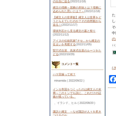
の出自に迫る
(2022/11/18)
縄文の埋葬～屈葬の意味とは？埋葬に
込められた思いとは？～
(2022/11/18)
た
【縄文人の世界観】縄文人は世界をど
し
うとらえていたのか？その自然観から
迫る！
(2022/11/17)
そ
環状列石から見る縄文の墓と祭り
中
(2022/11/12)
の
アイヌの伝統民家｢チセ」から縄文の
住まいを考察する
(2022/11/05)
↓
竪穴式住居、高床式住居のルーツをた
どる
(2022/10/29)
コメント一覧
(
ハマ貝塚って何？
minamida
( 2022/09/22 )
インカ帝国をつくったのは縄文人の末
裔～このトンでも説に、これだけの証
拠が残っている。
、イランド、ヒル
( 2022/08/20 )
諏訪と縄文 ～なぜ諏訪が人々を惹き
つけるのか