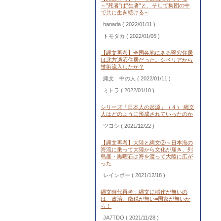
～”死者”は”生者”と、そして集団の中
で共に生き続ける～
hanada
( 2022/01/11 )
トモタカ
( 2022/01/05 )
【縄文再考】全国各地にある竪穴住居
は北方適応住居だった。シベリアから
技術流入したか？
縄文 中の人
( 2022/01/11 )
ミトラ
( 2022/01/10 )
シリーズ「日本人の起源」（４） 縄文
人はどのように形成されていったのか
ツヨシ
( 2021/12/22 )
【縄文再考】大陸と縄文②～日本海の
海流に乗って大陸から文化が届き、列
島産・黒曜石は海を渡って大陸に広が
った
レインボー
( 2021/12/18 )
縄文時代再考：縄文に稲作が無いの
は、政治、徴税が無い=国家が無いか
ら！
JA7TDO
( 2021/11/28 )