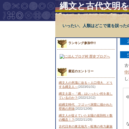
縄文と古代文明
いったい、人類はどこで道を誤った
ランキング参加中!!
古
最近のエントリー
中
し
縄文人の意識に迫る～人口増大、どう
する縄文人～
(2023/01/31)
縄文土器～「縄」はいったい何を表し
ているのか？
(2022/12/12)
続縄文時代 フゴッペ洞窟に描かれた
壁画の意味
(2022/12/06)
縄文人が捉えていた太陽の規則性と数
の概念！？
(2022/11/28)
古代日本の東北地方～蝦夷の有力豪族