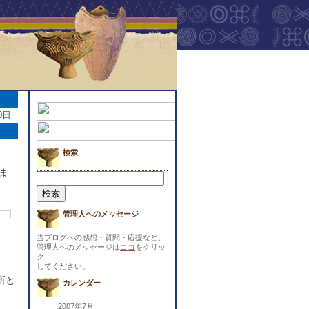
0日
検索
ま
検
索:
管理人へのメッセージ
当ブログへの感想・質問・応援など、
管理人へのメッセージは
ココ
をクリッ
ク
してください。
所と
カレンダー
2007年7月