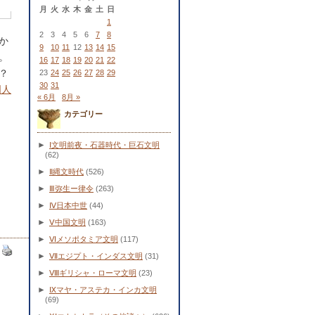
。
月
火
水
木
金
土
日
1
2
3
4
5
6
7
8
か
9
10
11
12
13
14
15
。
16
17
18
19
20
21
22
？
23
24
25
26
27
28
29
30
31
国人
« 6月
8月 »
カテゴリー
►
Ⅰ文明前夜・石器時代・巨石文明
(62)
►
Ⅱ縄文時代
(526)
►
Ⅲ弥生ー律令
(263)
►
Ⅳ日本中世
(44)
►
Ⅴ中国文明
(163)
►
Ⅵメソポタミア文明
(117)
►
Ⅶエジプト・インダス文明
(31)
►
Ⅷギリシャ・ローマ文明
(23)
►
Ⅸマヤ・アステカ・インカ文明
(69)