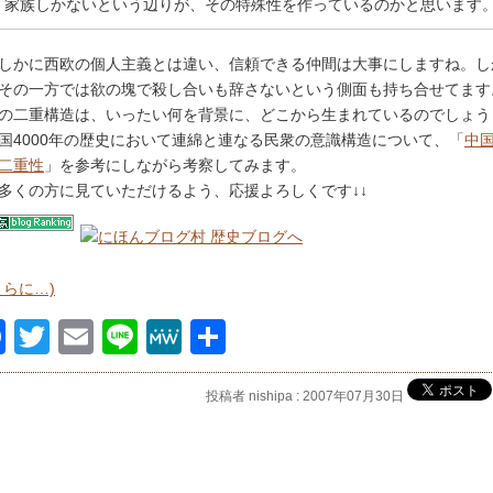
家族しかないという辺りが、その特殊性を作っているのかと思います
しかに西欧の個人主義とは違い、信頼できる仲間は大事にしますね。し
その一方では欲の塊で殺し合いも辞さないという側面も持ち合せてます
の二重構造は、いったい何を背景に、どこから生まれているのでしょう
国4000年の歴史において連綿と連なる民衆の意識構造について、「
中
二重性
」を参考にしながら考察してみます。
↓多くの方に見ていただけるよう、応援よろしくです↓↓
さらに…)
Facebook
Twitter
Email
Line
MeWe
共
有
投稿者 nishipa : 2007年07月30日