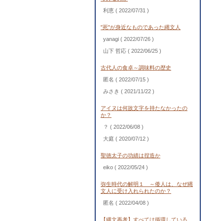
利恵
( 2022/07/31 )
"死"が身近なものであった縄文人
yanagi
( 2022/07/26 )
山下 哲応
( 2022/06/25 )
古代人の食卓～調味料の歴史
匿名
( 2022/07/15 )
みさき
( 2021/11/22 )
アイヌは何故文字を持たなかったの
か？
？
( 2022/06/08 )
大庭
( 2020/07/12 )
聖徳太子の功績は捏造か
eiko
( 2022/05/24 )
弥生時代の解明１ ～倭人は、なぜ縄
文人に受け入れられたのか？
匿名
( 2022/04/08 )
【縄文再考】すべては循環している