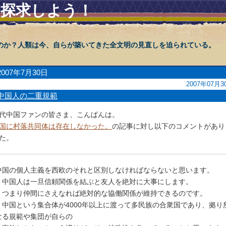
を探求しよう！
のか？人類は今、自らが築いてきた全文明の見直しを迫られている。
2007年7月30日
2007年07月3
中国人の二重規範
代中国ファンの皆さま、こんばんは。
国に村落共同体は存在しなかった。
の記事に対し以下のコメントがあり
た。
中国の個人主義を西欧のそれと区別しなければならないと思います。
中国人は一旦信頼関係を結ぶと友人を絶対に大事にします。
つまり仲間にさえなれば絶対的な協働関係が維持できるのです。
中国という集合体が4000年以上に渡って多民族の合衆国であり、拠り
なる規範や集団が自らの