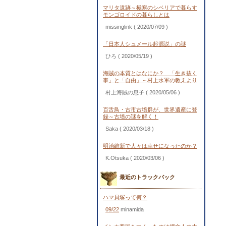
マリタ遺跡～極寒のシベリアで暮らす
モンゴロイドの暮らしとは
missinglink
( 2020/07/09 )
「日本人シュメール起源説」の謎
ひろ
( 2020/05/19 )
海賊の本質とはなにか？ 「生き抜く
事」と「自由」～村上水軍の教えより
村上海賊の息子
( 2020/05/06 )
百舌鳥・古市古墳群が、世界遺産に登
録～古墳の謎を解く！
Saka
( 2020/03/18 )
明治維新で人々は幸せになったのか？
K.Otsuka
( 2020/03/06 )
最近のトラックバック
ハマ貝塚って何？
09/22
minamida