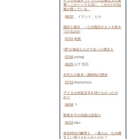
インカ帝国をつくったのは縄文人の末
裔～このトンでも説に、これだけの証
拠が残っている。
08/20
、イランド、ヒル
諏訪と縄文 ～なぜ諏訪が人々を惹き
つけるのか
07/31
利恵
"死"が身近なものであった縄文人
07/26
yanagi
06/25
山下 哲応
古代人の食卓～調味料の歴史
07/15
Anonymous
アイヌは何故文字を持たなかったの
か？
06/08
？
聖徳太子の功績は捏造か
05/24
eiko
弥生時代の解明１ ～倭人は、なぜ縄
文人に受け入れられたのか？