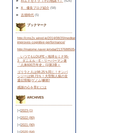
►
ⅩⅠエトセトラ（その他諸々）
(626)
►
Ⅹ 優良ブログ紹介
(58)
►
古墳時代
(5)
ブックマーク
http://cms2x.wired.jp/2014/08/20/meditation-
improves-cognitive-performance/
http://matome.naver.jp/odai/2137688505443481701
いつでもLOUPE＜地球セミナ95-
3 ダニエル・E・リーバーマン著
「人体600万年史」[1]第3章＞
ゴリラと人は98.25％同じ！チンパ
ンジーは98.73％！大型類人猿の全
遺伝情報(ゲノム)解析!
感謝の心を育むには
ARCHIVES
[+]
2023
(1)
[+]
2022
(80)
[+]
2021
(90)
[+]
2020
(64)