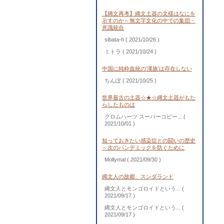
【縄文再考】縄文土器の文様はなにを
示すのか～無文字文化の中での集団・
意識統合
sibata-h
( 2021/10/26 )
ミトラ
( 2021/10/24 )
中国に純粋血統の‘漢族’は存在しない
ちんぽ
( 2021/10/25 )
世界最古の土器☆★☆縄文土器がもた
らしたものは
クロムハーツ スーパーコピー...
(
2021/10/01 )
知っておきたい感染症との闘いの歴史
～次のパンデミックを防ぐために
Mollymal
( 2021/09/30 )
縄文人の故郷、スンダランド
縄文人とモンゴロイドという...
(
2021/09/17 )
縄文人とモンゴロイドという...
(
2021/09/17 )