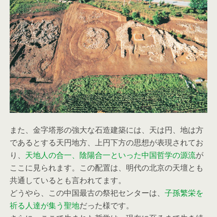
また、金字塔形の強大な石造建築には、天は円、地は方
であるとする天円地方、上円下方の思想が表現されてお
り、
天地人の合一、陰陽合一といった中国哲学の源流
が
ここに見られます。この配置は、明代の北京の天壇とも
共通しているとも言われてます。
どうやら、この中国最古の祭祀センターは、
子孫繁栄を
祈る人達が集う聖地
だった様です。