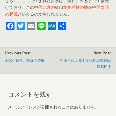
さらに、ここで生まれた哲学は、現在に至るまで生き続
けており、この
中国北方の紅山文化発祥の地が中国文明
の起源
といえるのかもしれません。
F
T
E
Li
M
共
a
wi
m
n
e
有
c
tt
ail
e
W
e
er
e
Previous Post
Next Post
b
弥生時代⇒家族の登場
中国古代：竜山文化期の遊牧民
o
族動向
o
k
コメントを残す
メールアドレスが公開されることはありません。