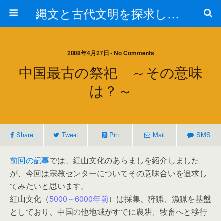
縄文と古代文明を探求しよう！
2008年4月27日 • No Comments
中国最古の祭祀 ～その意味
は？～
Share
Tweet
Pin
Mail
SMS
前回の記事
では、紅山文化のあらましを紹介しました
が、今回は宗教センターについてその意味合いを追求し
てみたいと思います。
紅山文化（
5000～6000年前
）は採集、狩猟、漁猟を基盤
としており、中国の他地域がすでに農耕、牧畜へと移行