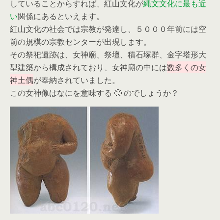
していることからすれば、紅山文化が
縄文文化に最も近
い
関係にあるといえます。
紅山文化の社会では宗教が発達し、５０００年前には空
前の規模の宗教センターが出現します。
その祭祀遺跡は、女神廟、祭壇、積石塚群、金字塔形大
型建築から構成されており、女神廟の中には
数多くの女
神土偶
が奉納されていました。
この女神像はなにを意味する 🙄 のでしょうか？