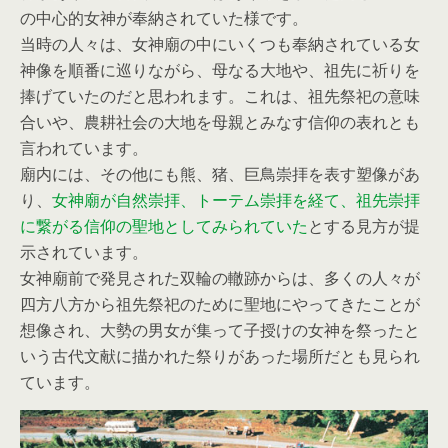
の中心的女神が奉納されていた様です。
当時の人々は、女神廟の中にいくつも奉納されている女
神像を順番に巡りながら、母なる大地や、祖先に祈りを
捧げていたのだと思われます。これは、祖先祭祀の意味
合いや、農耕社会の大地を母親とみなす信仰の表れとも
言われています。
廟内には、その他にも熊、猪、巨鳥崇拝を表す塑像があ
り、
女神廟が自然崇拝、トーテム崇拝を経て、祖先崇拝
に繋がる信仰の聖地としてみられていた
とする見方が提
示されています。
女神廟前で発見された双輪の轍跡からは、多くの人々が
四方八方から祖先祭祀のために聖地にやってきたことが
想像され、大勢の男女が集って子授けの女神を祭ったと
いう古代文献に描かれた祭りがあった場所だとも見られ
ています。