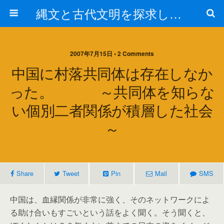
縄文と古代文明を探求しよう！
2007年7月15日 • 2 Comments
中国に村落共同体は存在しなか
った。 ～共同体を知らな
い個別二者関係が積層した社会
～
Share
Tweet
Pin
Mail
SMS
中国は、血縁関係が非常に強く、そのネットワークによ
る助け合いもすごいという話をよく聞く。そう聞くと、