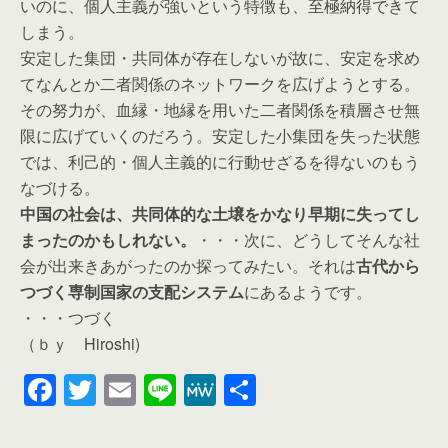
いのに、個人主義が強いという特徴も、至極納得できて
しまう。
安定した集団・共同体が存在しないが故に、安定を求め
てなんとか二者関係のネットワークを広げようとする。
その努力が、血縁・地縁を用いた二者関係を積層させ無
限に広げていくのだろう。安定した小集団を失った状態
では、利己的・個人主義的に行動せざるを得ないのもう
なづける。
中国の社会は、共同体的な土壌をかなり早期に失ってし
まったのかもしれない。
・・・次に、どうしてそんな社
会が出来きあがったのか探ってみたい。それは
古代から
つづく専制国家の支配システム
にあるようです。
・・・つづく
（ｂｙ Hiroshi)
F
T
E
Li
M
共
a
wi
m
n
e
有