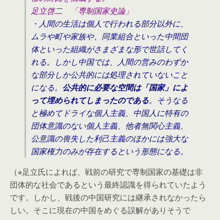
足立啓二 「専制国家史論」
・人間の生活は個人で行われる部分以外に、
ムラや町や家族や、同業組合といった中間団
体といった組織がさまざまな形で世話してく
れる。しかし中国では、人間の営みのわずか
な部分しか公共的には処理されていないこと
になる。
公共的に必要な空間は「国家」によ
って埋められてしまったのである
。そうなる
と極めてドライな個人主義、中国人に特有の
団体意識のない個人主義、他者無関心主義、
公意識の喪失した利己主義のほかには強大な
国家権力のみが存在するという形態になる。
（※足立氏によれば、戦前の研究で専制国家の基礎は非
団体的な社会であるという最終認識を得られていたよう
です。しかし、戦後の中国研究には継承されなかったら
しい。そこに現在の中国をめぐる誤解がありそうで