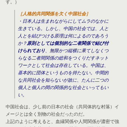
す。）
［人格的共同関係を欠く中国社会］
・日本人は生まれながらにしてムラのなかに
生きている。しかし、中国の社会では、人と
人とを結びつける原理は何によるのであろう
か？
原則としては個別的な二者関係で結び付
けられており
、無限かつ縦横に果てしなくつ
らなる二者間関係の総和をつくりだすネット
ワークとして社会は存在している。中国は、
基本的に団体というものを持たない。中間的
な共同社会を知らないが故に、たんに二つの
個人と個人の間の関係的な社会といってもい
い。
中国社会は、少し前の日本の社会（共同体的な村落）イ
メージとは全く別物の社会だったのだ。
上記のように考えると、血縁関係や人間関係が濃密で強