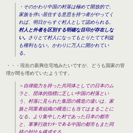
・そのかわり中国の村落は極めて開放的で、
家族を伴い居住する意思を持つ者がやってく
れば、明日からすぐ村人として認められる。
村人と外者を区別する明確な目印が存在しな
い。
さりとて村人になってもとりたてて利益
も権利もない。かわりに万人に開かれてい
る。
・・・現在の新興住宅地みたいですが、どうも国家の管
理が間を埋めていたようです。
＞自律能力を持った共同体としての日本のム
ラと、団体的指標に乏しい中国の村落とい
う、村落に見られた集団の構造の違いは、家
族と同業者組織の構造にも当てはまることに
なる。より集中した村であった日本の都市
と、軍事行政ｾﾝﾀｰである中国の都市もまた同
様の対比を構成する。