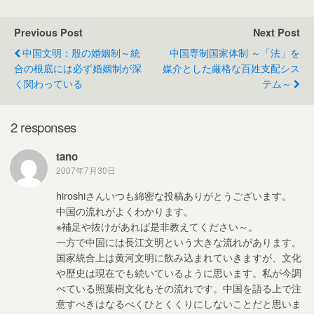
c
tt
ail
e
W
e
er
e
Previous Post
Next Post
b
中国文明：殷の婚姻制～統
中国専制国家体制 ～「法」を
o
合の根底には必ず婚姻制が深
媒介とした厳格な百姓支配シス
く関わっている
テム～
o
k
2 responses
tano
2007年7月30日
hiroshiさんいつも綿密な投稿ありがとうございます。
中国の流れがよくわかります。
※補足や抜けがあれば是非教えてください～。
一方で中国には長江文明という大きな流れがあります。
国家統合上は黄河文明に飲み込まれていきますが、文化
や歴史は現在でも続いているように思います。私が今調
べている照葉樹文化もその流れです。中国を語る上で注
意すべきはなるべくひとくくりにしないことだと思いま