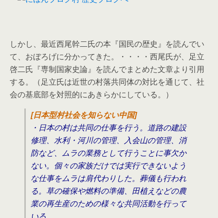
しかし、最近西尾幹二氏の本『国民の歴史』を読んでい
て、おぼろげに分かってきた。・・・・西尾氏が、足立
啓二氏『専制国家史論』を読んでまとめた文章より引用
する。（足立氏は近世の村落共同体の対比を通じて、社
会の基底部を対照的にあきらかにしている。）
[日本型村社会を知らない中国]
・日本の村は共同の仕事を行う。道路の建設
修理、水利・河川の管理、入会山の管理、消
防など、ムラの業務として行うことに事欠か
ない。個々の家族だけでは実行できないよう
な仕事をムラは肩代わりした。葬儀も行われ
る。草の確保や燃料の準備、田植えなどの農
業の再生産のための様々な共同活動を行って
いる。