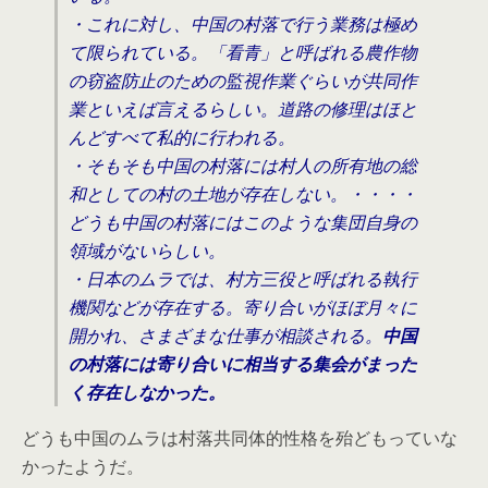
・これに対し、中国の村落で行う業務は極め
て限られている。「看青」と呼ばれる農作物
の窃盗防止のための監視作業ぐらいが共同作
業といえば言えるらしい。道路の修理はほと
んどすべて私的に行われる。
・そもそも中国の村落には村人の所有地の総
和としての村の土地が存在しない。・・・・
どうも中国の村落にはこのような集団自身の
領域がないらしい。
・日本のムラでは、村方三役と呼ばれる執行
機関などが存在する。寄り合いがほぼ月々に
開かれ、さまざまな仕事が相談される。
中国
の村落には寄り合いに相当する集会がまった
く存在しなかった。
どうも中国のムラは村落共同体的性格を殆どもっていな
かったようだ。