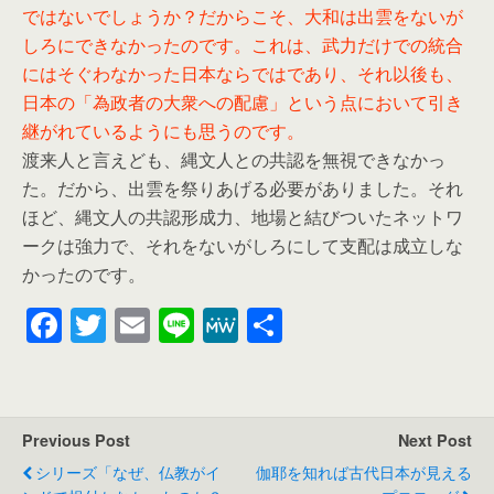
ではないでしょうか？だからこそ、大和は出雲をないが
しろにできなかったのです。これは、武力だけでの統合
にはそぐわなかった日本ならではであり、それ以後も、
日本の「為政者の大衆への配慮」という点において引き
継がれているようにも思うのです。
渡来人と言えども、縄文人との共認を無視できなかっ
た。だから、出雲を祭りあげる必要がありました。それ
ほど、縄文人の共認形成力、地場と結びついたネットワ
ークは強力で、それをないがしろにして支配は成立しな
かったのです。
F
T
E
Li
M
共
a
wi
m
n
e
有
c
tt
ail
e
W
e
er
e
Previous Post
Next Post
b
シリーズ「なぜ、仏教がイ
伽耶を知れば古代日本が見える