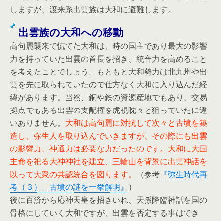
しますが、渡来系出雲族は大和に避難します。
出雲族の大和への移動
高句麗襲来で慌てた大和は、時の国主であり最大の影響
力を持っていた出雲の首長を招き、統合力を高めること
を考えたことでしょう。もともと大和勢力は北九州や出
雲を先に取られていたので仕方なく大和に入り込んだ経
緯があります。当然、銅や鉄の資源産地でもあり、交易
拠点でもある出雲の支配権を虎視眈々と狙っていたに違
いありません。
大和は高句麗に対抗して次々と古墳を築
造し、弥生人を取り込んでいきますが、その際にも出雲
の影響力、神通力は必要な力だったのです。大和に大国
主命を祀る大神神社を建立、三輪山を背景に出雲神話を
以って大衆の共認統合を図ります。
（参考
『弥生時代再
考（３） 古墳の謎を一挙解明』
）
後に百済から応神天皇を招きいれ、天孫降臨神話を国の
骨格にしていく大和ですが、出雲を否定する事はでき