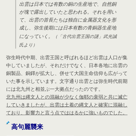
出雲は日本では有数の銅の生産地で、自然銅
が塊で露出していたと思われる。それを用い
て、出雲の首長たちは独自に金属器文化を形
成し、弥生後期には日本有数の青銅器生産地
になっていく。
（「古代出雲王国の謎」武光誠
氏より）
弥生時代中期、出雲王国と呼ばれるほど出雲は人口が集
中していましたが、それだけでなく、日本各地に出雲の
銅製品、銅鐸が拡大し、併せて大国主命信仰も広がって
いた事を示しています。文字通り出雲とは弥生時代前期
には北九州と相並ぶ一大拠点だったのです。
北九州は縄文人との混融が少なく伽耶の衰弱と共に滅亡
していきましたが、出雲は土着の縄文人と確実に混融し
ており、影響力と言う点でははるかに強いものでした。
高句麗襲来