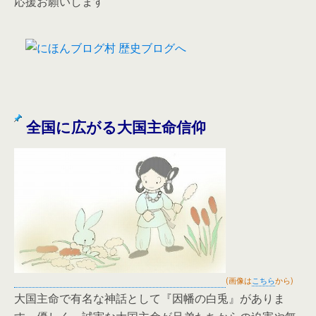
応援お願いします
全国に広がる大国主命信仰
(画像は
こちら
から)
大国主命で有名な神話として『因幡の白兎』がありま