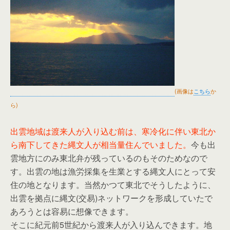
(画像は
こちら
か
ら)
出雲地域は渡来人が入り込む前は、寒冷化に伴い東北か
ら南下してきた縄文人が相当量住んでいました。
今も出
雲地方にのみ東北弁が残っているのもそのためなので
す。出雲の地は漁労採集を生業とする縄文人にとって安
住の地となります。当然かつて東北でそうしたように、
出雲を拠点に縄文(交易)ネットワークを形成していたで
あろうとは容易に想像できます。
そこに紀元前5世紀から渡来人が入り込んできます。地