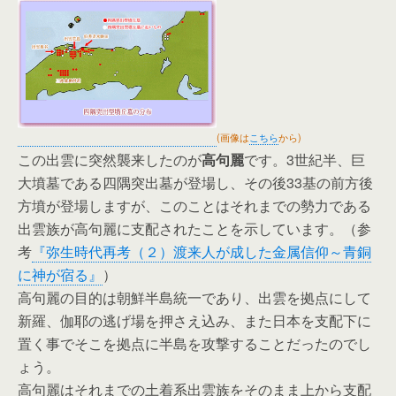
(画像は
こちら
から)
この出雲に突然襲来したのが
高句麗
です。3世紀半、巨
大墳墓である四隅突出墓が登場し、その後33基の前方後
方墳が登場しますが、このことはそれまでの勢力である
出雲族が高句麗に支配されたことを示しています。（参
考
『弥生時代再考（２）渡来人が成した金属信仰～青銅
に神が宿る』
）
高句麗の目的は朝鮮半島統一であり、出雲を拠点にして
新羅、伽耶の逃げ場を押さえ込み、また日本を支配下に
置く事でそこを拠点に半島を攻撃することだったのでし
ょう。
高句麗はそれまでの土着系出雲族をそのまま上から支配