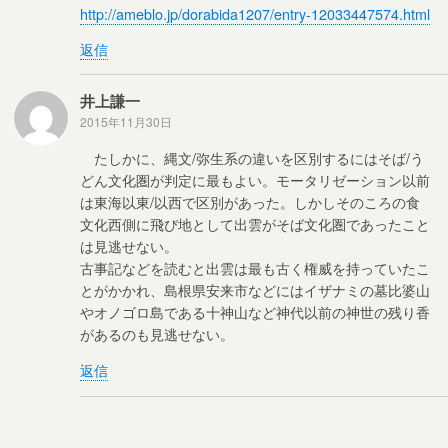
http://ameblo.jp/dorabida1207/entry-12033447574.html
返信
井上謙一
2015年11月30日
たしかに、縄文/弥生系の違いを区別するにはそば/う
どん文化圏が判定に最もよい。モータリゼーション以前
は東海以東/以西で区別があった。しかしそのころの食
文化西側に飛び地として出雲がそば文化圏であったこと
は見逃せない。
古事記などを読むと出雲は最も古く権威を持っていたこ
とがかかれ、島根県安来市などにはイザナミの墓比婆山
やオノゴロ島である十神山など神代以前の神世の残り香
があるのも見逃せない。
返信