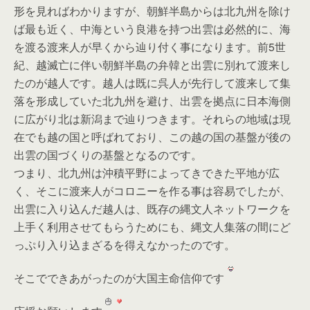
形を見ればわかりますが、朝鮮半島からは北九州を除け
ば最も近く、中海という良港を持つ出雲は必然的に、海
を渡る渡来人が早くから辿り付く事になります。前5世
紀、越滅亡に伴い朝鮮半島の弁韓と出雲に別れて渡来し
たのが越人です。越人は既に呉人が先行して渡来して集
落を形成していた北九州を避け、出雲を拠点に日本海側
に広がり北は新潟まで辿りつきます。それらの地域は現
在でも越の国と呼ばれており、この越の国の基盤が後の
出雲の国づくりの基盤となるのです。
つまり、北九州は沖積平野によってきできた平地が広
く、そこに渡来人がコロニーを作る事は容易でしたが、
出雲に入り込んだ越人は、既存の縄文人ネットワークを
上手く利用させてもらうためにも、縄文人集落の間にど
っぷり入り込まざるを得えなかったのです。
そこでできあがったのが大国主命信仰です