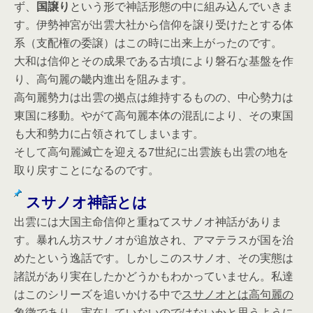
ず、
国譲り
という形で神話形態の中に組み込んでいきま
す。伊勢神宮が出雲大社から信仰を譲り受けたとする体
系（支配権の委譲）はこの時に出来上がったのです。
大和は信仰とその成果である古墳により磐石な基盤を作
り、高句麗の畿内進出を阻みます。
高句麗勢力は出雲の拠点は維持するものの、中心勢力は
東国に移動。やがて高句麗本体の混乱により、その東国
も大和勢力に占領されてしまいます。
そして高句麗滅亡を迎える7世紀に出雲族も出雲の地を
取り戻すことになるのです。
スサノオ神話とは
出雲には大国主命信仰と重ねてスサノオ神話がありま
す。暴れん坊スサノオが追放され、アマテラスが国を治
めたという逸話です。しかしこのスサノオ、その実態は
諸説があり実在したかどうかもわかっていません。私達
はこのシリーズを追いかける中で
スサノオとは高句麗の
象徴
であり、実在していないのではないかと思うように