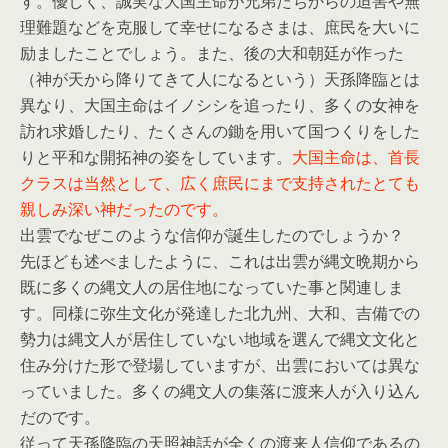
す。優しく、誠実な大国主命が兄弟たちからの迫害や無
理難題などを克服して幸せになるさまは、庶民を大いに
励ましたことでしょう。また、後の大和朝廷が作った
（神が天から降りてきて人になるという）天孫降臨とは
異なり、大国主命はイノシシを追ったり、多くの女神を
訪れ求婚したり、たくさんの鋤を用いて国つくりをした
りと平和な開拓神の姿をしています。
大国主命は、首長
クラスは当然として、広く庶民にまで支持されたとても
親しみ深い神だったのです。
出雲でなぜこのような信仰が誕生したのでしょうか？
先ほども述べましたように、これは出雲が縄文晩期から
既に多くの縄文人の居住地になっていた事と関連しま
す。同様に弥生文化が発達した北九州、大和、吉備での
勢力は縄文人が居住していない地域を選んで縄文文化と
住み分けた形で登場していますが、出雲においては異な
っていました。多くの縄文人の集落に渡来人が入り込ん
だのです。
従って
天孫降臨の天照神話が全くの渡来人信仰であるの