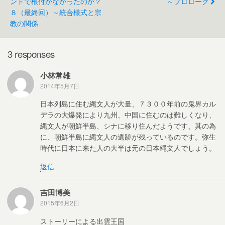
o
ンドで根付かなかったのか？
～プロローグ
８（最終回）～統合様式と宗
o
教の関係
k
3 responses
小林常雄
2014年5月7日
日本列島に住む縄文人が大量、７３００年前の鬼界カル
デラの大爆発により九州、中国に住むのは難しくなり、
縄文人が朝鮮半島、シナに移り住んだようです、其の為
に、朝鮮半島に縄文人の遺跡が残っているのです。弥生
時代に日本に来た人の大半は元の日本縄文人でしょう。
返信
吉田博美
2015年6月2日
ストーリーによる出雲王国