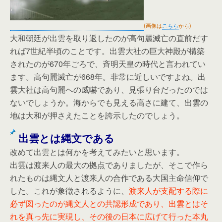
(画像は
こちら
から)
大和朝廷が出雲を取り返したのが高句麗滅亡の直前だす
れば7世紀半頃のことです。出雲大社の巨大神殿が構築
されたのが670年ごろで、斉明天皇の時代と言われてい
ます。高句麗滅亡が668年。非常に近しいですよね。出
雲大社は高句麗への威嚇であり、見張り台だったのでは
ないでしょうか。海からでも見える高さに建て、出雲の
地は大和が押さえたことを誇示したのでしょう。
出雲とは縄文である
改めて出雲とは何かを考えてみたいと思います。
出雲は渡来人の最大の拠点でありましたが、そこで作ら
れたものは縄文人と渡来人の合作である大国主命信仰で
した。これが象徴されるように、
渡来人が支配する際に
必ず図ったのが縄文人との共認形成であり、出雲とはそ
れを真っ先に実現し、その後の日本に広げて行った本丸