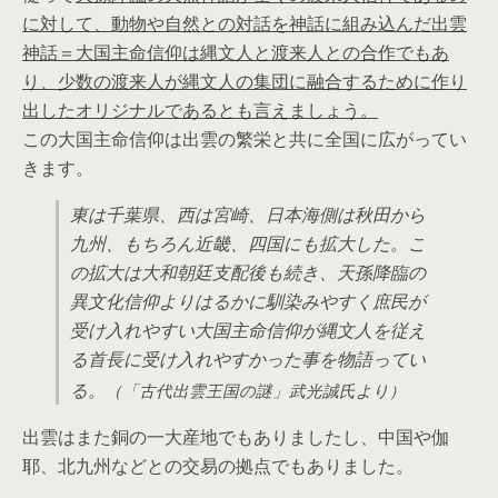
に対して、動物や自然との対話を神話に組み込んだ出雲
神話＝大国主命信仰は縄文人と渡来人との合作でもあ
り、少数の渡来人が縄文人の集団に融合するために作り
出したオリジナルであるとも言えましょう。
この大国主命信仰は出雲の繁栄と共に全国に広がってい
きます。
東は千葉県、西は宮崎、日本海側は秋田から
九州、もちろん近畿、四国にも拡大した。こ
の拡大は大和朝廷支配後も続き、天孫降臨の
異文化信仰よりはるかに馴染みやすく庶民が
受け入れやすい大国主命信仰が縄文人を従え
る首長に受け入れやすかった事を物語ってい
る。
（「古代出雲王国の謎」武光誠氏より）
出雲はまた銅の一大産地でもありましたし、中国や伽
耶、北九州などとの交易の拠点でもありました。