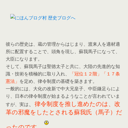
彼らの歴史は、蔵の管理からはじまり、渡来人を適材適
所に配置することで、頭角を現し、蘇我馬子になって、
大臣になります。
そして、蘇我馬子は聖徳太子と共に、大陸の先進的な知
識・技術を積極的に取り入れ、
「冠位１２階」「１７条
憲法」
を定め、律令制度の基礎を築きます。
一般的には、大化の改新で中大兄皇子、中臣鎌足らによ
り、日本の律令制度が始まるようなことが言われていま
、
律令制度を推し進めたのは、改
すが、実は
革の邪魔をしたとされる蘇我氏（馬子）だ
ったのです。