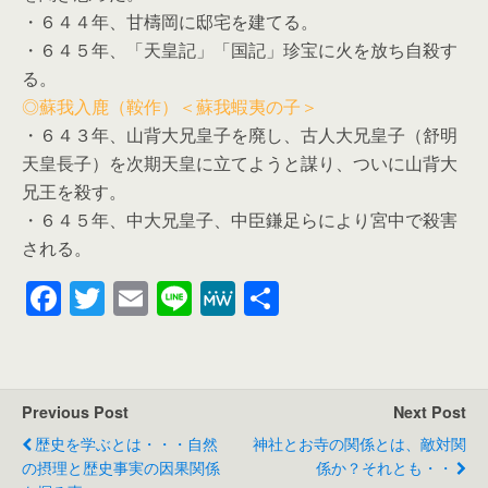
・６４４年、甘檮岡に邸宅を建てる。
・６４５年、「天皇記」「国記」珍宝に火を放ち自殺す
る。
◎蘇我入鹿（鞍作）＜蘇我蝦夷の子＞
・６４３年、山背大兄皇子を廃し、古人大兄皇子（舒明
天皇長子）を次期天皇に立てようと謀り、ついに山背大
兄王を殺す。
・６４５年、中大兄皇子、中臣鎌足らにより宮中で殺害
される。
F
T
E
Li
M
共
a
wi
m
n
e
有
c
tt
ail
e
W
e
er
e
Previous Post
Next Post
b
歴史を学ぶとは・・・自然
神社とお寺の関係とは、敵対関
o
の摂理と歴史事実の因果関係
係か？それとも・・