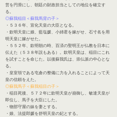
営を円滑にし、朝廷の財政担当としての地位を確立す
る。
◎蘇我稲目＜蘇我馬背の子＞
・５３６年、宣化天皇の大臣となる。
・欽明天皇に娘、藍塩媛、小姉君を嫁がせ、石寸名を用
明天皇に嫁がせた。
・５５２年、欽明朝の時、百済の聖明王が仏教を日本に
伝えた（５３８年説もある）。欽明天皇は、稲目にこれ
を試すことを命じた。以後蘇我氏は、崇仏派の中心とな
る。
・皇室領である屯倉の整備に力を入れることによって天
皇の信頼をえた。
◎蘇我馬子＜蘇我稲目の子＞
・稲目死後、５７２年に欽明天皇が崩御し、敏達天皇が
即位し、馬子を大臣にした。
・物部守屋の妹を妻とする。
・娘、法提郎媛を舒明天皇の妃とする。