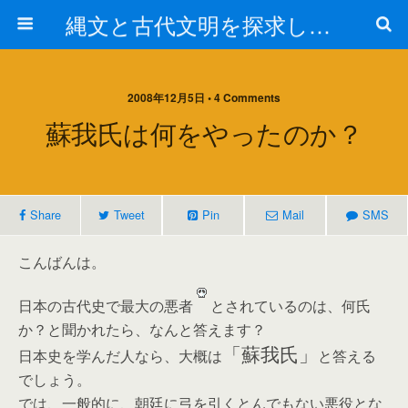
縄文と古代文明を探求しよう！
2008年12月5日 • 4 Comments
蘇我氏は何をやったのか？
Share
Tweet
Pin
Mail
SMS
こんばんは。
日本の古代史で最大の悪者
とされているのは、何氏
か？と聞かれたら、なんと答えます？
「蘇我氏」
日本史を学んだ人なら、大概は
と答える
でしょう。
では、一般的に、朝廷に弓を引くとんでもない悪役とな