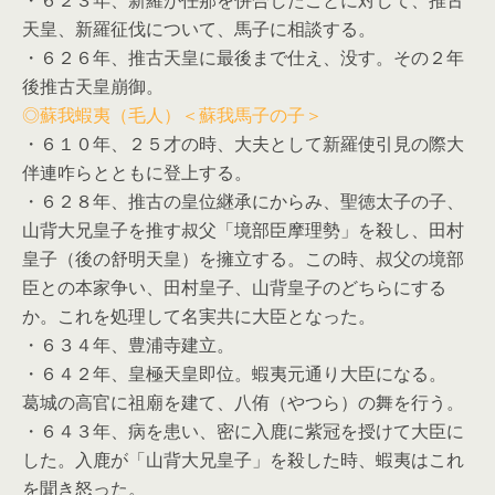
天皇、新羅征伐について、馬子に相談する。
・６２６年、推古天皇に最後まで仕え、没す。その２年
後推古天皇崩御。
◎蘇我蝦夷（毛人）＜蘇我馬子の子＞
・６１０年、２５才の時、大夫として新羅使引見の際大
伴連咋らとともに登上する。
・６２８年、推古の皇位継承にからみ、聖徳太子の子、
山背大兄皇子を推す叔父「境部臣摩理勢」を殺し、田村
皇子（後の舒明天皇）を擁立する。この時、叔父の境部
臣との本家争い、田村皇子、山背皇子のどちらにする
か。これを処理して名実共に大臣となった。
・６３４年、豊浦寺建立。
・６４２年、皇極天皇即位。蝦夷元通り大臣になる。
葛城の高官に祖廟を建て、八侑（やつら）の舞を行う。
・６４３年、病を患い、密に入鹿に紫冠を授けて大臣に
した。入鹿が「山背大兄皇子」を殺した時、蝦夷はこれ
を聞き怒った。