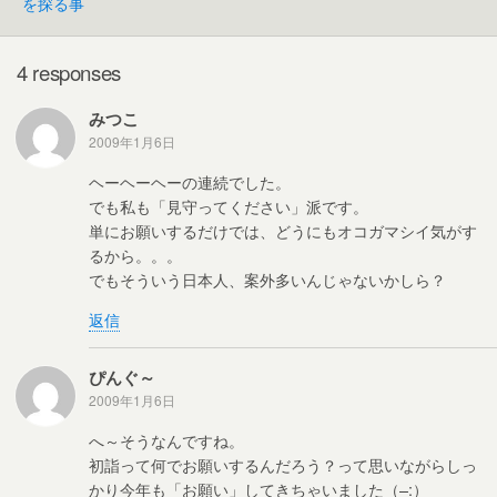
を探る事
o
k
4 responses
みつこ
2009年1月6日
ヘーヘーヘーの連続でした。
でも私も「見守ってください」派です。
単にお願いするだけでは、どうにもオコガマシイ気がす
るから。。。
でもそういう日本人、案外多いんじゃないかしら？
返信
ぴんぐ～
2009年1月6日
へ～そうなんですね。
初詣って何でお願いするんだろう？って思いながらしっ
かり今年も「お願い」してきちゃいました（–:）