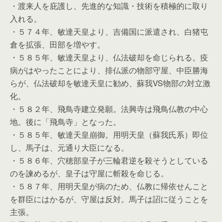
・渡来人を庇護し、先進的な知識・技術を積極的に取り
入れる。
・５７４年、敏達天皇より、吉備国に派遣され、白猪屯
倉を拡張、田部を増やす。
・５８５年、敏達天皇より、仏法破却を命じられる。疫
病がはやったことにより、排仏派の物部守屋、中臣勝海
らが、仏法破却を敏達天皇に勧め、蘇我VS物部の対立激
化。
・５８２年、飛鳥寺建立発願。法興寺は飛鳥仏教の中心
地。後に「飛鳥寺」となった。
・５８５年、敏達天皇崩御。用明天皇（蘇我氏系）即位
し、馬子は、元通り大臣になる。
・５８６年、穴穂部皇子が三輪君逆を殺そうとしている
のを諫めるが、皇子は守屋に斬殺を命じる。
・５８７年、用明天皇が病のため、仏教に帰依せんこと
を群臣にはかるが、守屋は反対。馬子は詔に従うことを
主張。