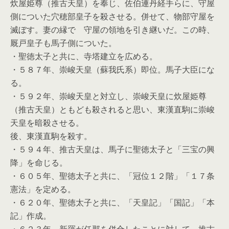
炊屋姫尊（推古天皇）を奉じ、佐伯連丹経手らに、守屋
側についた穴穂部皇子を殺させる。併せて、物部守屋を
滅ぼす。妻の縁で 守屋の領地を引き継いだ。この時、
厩戸皇子も馬子側についた。
・聖徳太子と共に、寺塔建立を広める。
・５８７年、崇峻天皇（蘇我氏系）即位。馬子大臣にな
る。
・５９２年、崇峻天皇と対立し、崇峻天皇に炊屋姫尊
（推古天皇）ともども殺されると思い、東漢直駒に崇峻
天皇を暗殺させる。
後、東漢直駒を殺す。
・５９４年、推古天皇は、馬子に聖徳太子と「三宝の興
降」を命じる。
・６０５年、聖徳太子と共に、「冠位１２階」「１７条
憲法」を定める。
・６２０年、聖徳太子と共に、「天皇記」「国記」「本
記」作成。
・６２３年、新羅が任那を併合したことに対して、推古