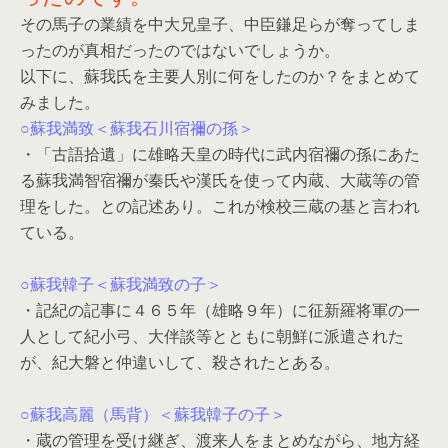
その馬子の業績を中大兄皇子、中臣鎌足らが奪ってしま
ったのが真相だったのではないでしょうか。
以下に、蘇我氏を主要人別に何をしたのか？をまとめて
みました。
○蘇我満致＜蘇我石川宿禰の孫＞
・「古語拾遺」に雄略天皇の時代に武内宿禰の孫にあた
る蘇我満智宿禰が秦氏や漢氏を使って内蔵、大蔵等の管
理をした。との記述あり。これが検校三蔵の基と言われ
ている。
○蘇我韓子＜蘇我満致の子＞
・記紀の記事に４６５年（雄略９年）に征新羅将軍の一
人として紀小弓、大伴談等とともに朝鮮に派遣された
が、紀大磐と仲違いして、殺されたとある。
○蘇我高麗（馬背）＜蘇我韓子の子＞
・蔵の管理を受け継ぎ、渡来人をまとめながら、地方経