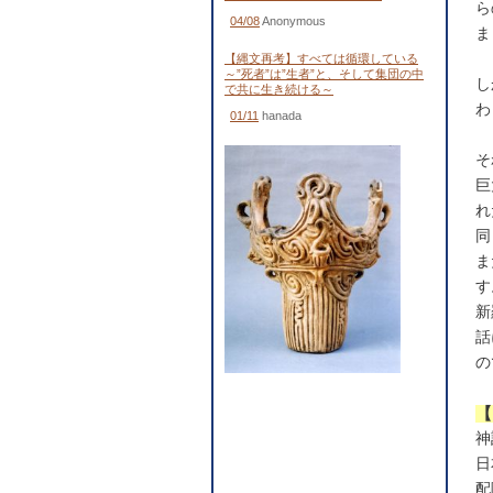
ら
04/08
Anonymous
ま
【縄文再考】すべては循環している
～”死者”は”生者”と、そして集団の中
し
で共に生き続ける～
わ
01/11
hanada
そ
巨
れ
同
ま
す
新
話
の
【
神
日
配