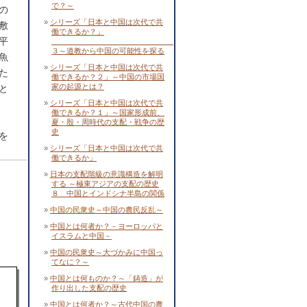
で？～
の
シリーズ「日本と中国は次代で共
敷
働できるか？」
平
３～道教から中国の可能性を探る
魚
シリーズ「日本と中国は次代で共
た
働できるか？２」～中国の市場国
家の起源とは？
と
シリーズ「日本と中国は次代で共
働できるか？１」～国家形成前、
夏・殷・周時代の支配・戦争の歴
史
を
シリーズ「日本と中国は次代で共
働できるか」
日本の支配階級の意識構造を解明
する ～極東アジアの支配の歴史
８ 中国とインドシナ半島の関係
中国の民衆史～中国の農民反乱～
中国とは何者か？－ヨーロッパと
イスラムと中国－
中国の民衆史～大づかみに中国っ
てなに？～
中国とは何ものか？～「鋳造」が
作り出した支配の歴史
中国とは何者か？～古代中国の農