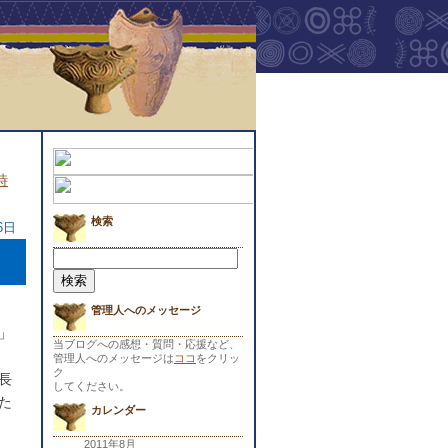
時
検索
6日
検
索:
管理人へのメッセージ
」
当ブログへの感想・質問・応援など、
管理人へのメッセージは
ココ
をクリッ
ク
長
してください。
た
カレンダー
2011年8月