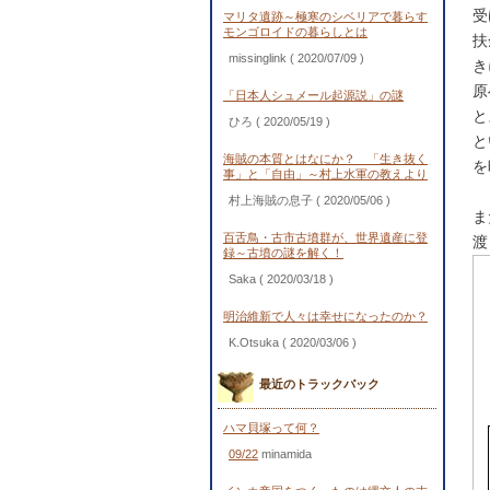
受
マリタ遺跡～極寒のシベリアで暮らす
モンゴロイドの暮らしとは
扶
missinglink
( 2020/07/09 )
き
原
「日本人シュメール起源説」の謎
と
ひろ
( 2020/05/19 )
と
海賊の本質とはなにか？ 「生き抜く
を
事」と「自由」～村上水軍の教えより
村上海賊の息子
( 2020/05/06 )
ま
百舌鳥・古市古墳群が、世界遺産に登
渡
録～古墳の謎を解く！
Saka
( 2020/03/18 )
明治維新で人々は幸せになったのか？
K.Otsuka
( 2020/03/06 )
最近のトラックバック
ハマ貝塚って何？
09/22
minamida