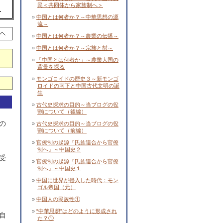
民＜共同体から家族制へ＞
中国とは何者か？～中華思想の源
流～
中国とは何者か？～農業の伝播～
中国とは何者か？～宗族と幇～
「中国とは何者か」～農業大国の
背景を探る
モンゴロイドの歴史３～新モンゴ
ロイドの南下と中国古代文明の誕
生
古代史探求の目的～当ブログの役
割について（後編）
の
古代史探求の目的～当ブログの役
割について（前編）
官僚制の起源『氏族連合から官僚
制へ』～中国史２
受
官僚制の起源『氏族連合から官僚
制へ』～中国史１
中国に世界が侵入した時代：モン
ゴル帝国（元）
中国人の民族性①
“中華思想”はどのように形成され
自
た？①