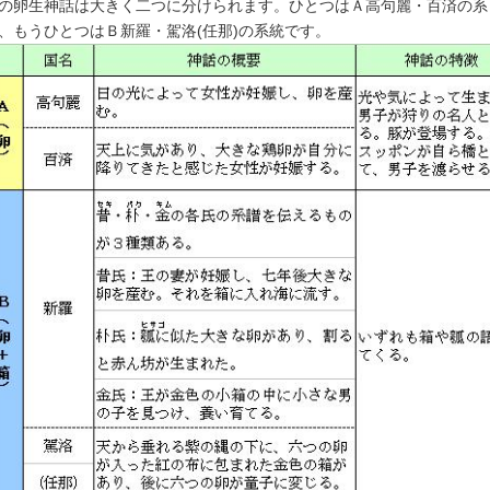
の卵生神話は大きく二つに分けられます。ひとつはＡ高句麗・百済の系
、もうひとつはＢ新羅・駕洛(任那)の系統です。