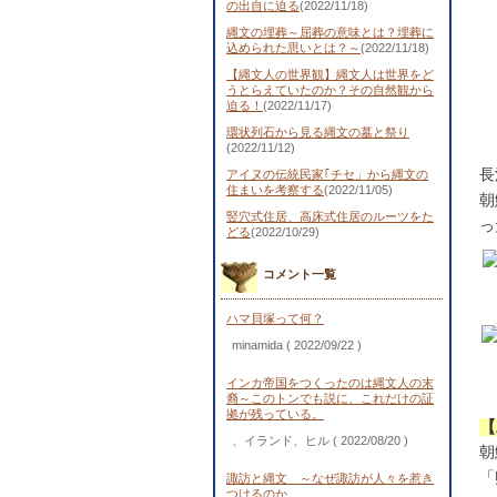
の出自に迫る
(2022/11/18)
縄文の埋葬～屈葬の意味とは？埋葬に
込められた思いとは？～
(2022/11/18)
【縄文人の世界観】縄文人は世界をど
うとらえていたのか？その自然観から
迫る！
(2022/11/17)
環状列石から見る縄文の墓と祭り
(2022/11/12)
長
アイヌの伝統民家｢チセ」から縄文の
住まいを考察する
(2022/11/05)
朝
竪穴式住居、高床式住居のルーツをた
っ
どる
(2022/10/29)
コメント一覧
ハマ貝塚って何？
minamida
( 2022/09/22 )
インカ帝国をつくったのは縄文人の末
裔～このトンでも説に、これだけの証
拠が残っている。
【
、イランド、ヒル
( 2022/08/20 )
朝
「
諏訪と縄文 ～なぜ諏訪が人々を惹き
つけるのか