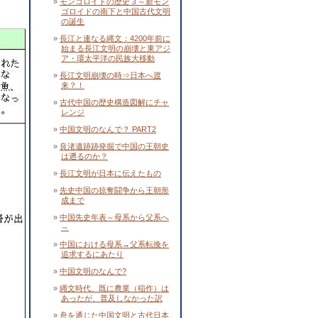
モンゴロイドの歴史３～新モン
ゴロイドの南下と中国古代文明
の誕生
長江と連なる縄文：4200年前に
始まる長江文明の崩壊と東アジ
ア・環太平洋の民族大移動
長江文明崩壊の時⇒日本へ渡
来？！
古代中国の歴史構造図解にチャ
レンジ
中国文明のなんで？ PART2
良渚遺跡跡発掘で中国の王朝史
は遡るのか？
長江文明が日本に伝えたもの
先史中国の掠奪闘争から王朝形
成まで
中国先史年表～母系から父系へ
～
中国における母系→父系転換を
追求するにあたり
中国文明のなんで?
縄文時代、既に農業（稲作）は
あったが、普及しなかった訳
舟を通じた中国文明と古代日本