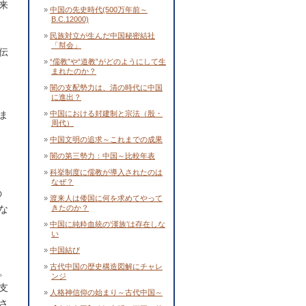
来
中国の先史時代(500万年前～
B.C.12000)
民族対立が生んだ中国秘密結社
「幇会」
伝
“儒教”や“道教”がどのようにして生
まれたのか？
闇の支配勢力は、清の時代に中国
に進出？
ま
中国における封建制と宗法（殷・
周代）
中国文明の追求～これまでの成果
闇の第三勢力：中国～比較年表
科挙制度に儒教が導入されたのは
なぜ？
の
渡来人は倭国に何を求めてやって
な
きたのか？
中国に純粋血統の‘漢族’は存在しな
い
中国結び
古代中国の歴史構造図解にチャレ
。
ンジ
支
人格神信仰の始まり～古代中国～
さ