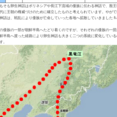
もそも卵生神話はポリネシアや長江下流域の倭族に伝わる神話で、殷王
代に王朝の権威づけのために確立したものと考えられています。やがて
神話は、戦乱により倭族が亡命していった各地へ拡散していきました
の倭族の一部が朝鮮半島へたどり着くのですが、それぞれの倭族の一団
鮮半島へ渡った経路により卵生神話も大きく二つの系統に変化している
す。