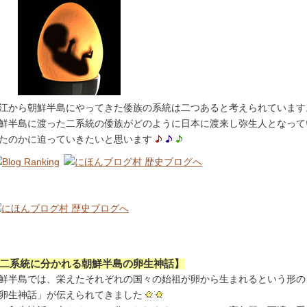
江から朝鮮半島にやってきた倭族の系統は二つあると考えられています
鮮半島に渡った二系統の倭族がどのように日本に渡来し弥生人となって
たのかに迫っていきたいと思います
二系統に分かれる朝鮮半島の卵生神話】
鮮半島では、栄えたそれぞれの国々の始祖が卵から生まれるという形の
卵生神話」が伝えられてきました