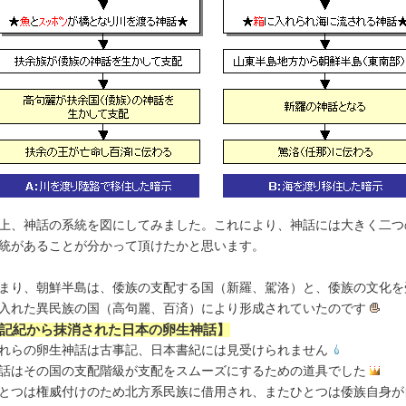
上、神話の系統を図にしてみました。これにより、神話には大きく二つ
統があることが分かって頂けたかと思います。
まり、朝鮮半島は、倭族の支配する国（新羅、駕洛）と、倭族の文化を
入れた異民族の国（高句麗、百済）により形成されていたのです
記紀から抹消された日本の卵生神話】
れらの卵生神話は古事記、日本書紀には見受けられません
話はその国の支配階級が支配をスムーズにするための道具でした
とつは権威付けのため北方系民族に借用され、またひとつは倭族自身が