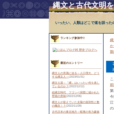
縄文と古代文明
いったい、人類はどこで道を誤った
ランキング参加中!!
縄
か
期
最近のエントリー
縄文人の意識に迫る～人口増大、どう
する縄文人～
(2023/01/31)
こ
縄文土器～「縄」はいったい何を表し
前
ているのか？
(2022/12/12)
第
続縄文時代 フゴッペ洞窟に描かれた
壁画の意味
(2022/12/06)
今
江
縄文人が捉えていた太陽の規則性と数
の概念！？
(2022/11/28)
の
古代日本の東北地方～蝦夷の有力豪族