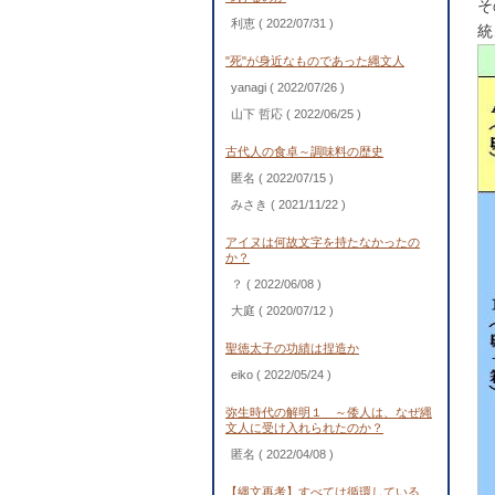
そ
利恵
( 2022/07/31 )
統
"死"が身近なものであった縄文人
yanagi
( 2022/07/26 )
山下 哲応
( 2022/06/25 )
古代人の食卓～調味料の歴史
匿名
( 2022/07/15 )
みさき
( 2021/11/22 )
アイヌは何故文字を持たなかったの
か？
？
( 2022/06/08 )
大庭
( 2020/07/12 )
聖徳太子の功績は捏造か
eiko
( 2022/05/24 )
弥生時代の解明１ ～倭人は、なぜ縄
文人に受け入れられたのか？
匿名
( 2022/04/08 )
【縄文再考】すべては循環している