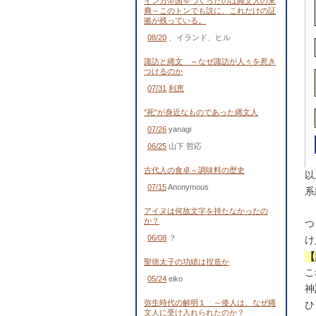
インカ帝国をつくったのは縄文人の末
裔～このトンでも説に、これだけの証
拠が残っている。
08/20
、イランド、ヒル
諏訪と縄文 ～なぜ諏訪が人々を惹き
つけるのか
07/31
利恵
"死"が身近なものであった縄文人
07/26
yanagi
06/25
山下 哲応
古代人の食卓～調味料の歴史
以
07/15
Anonymous
系
アイヌは何故文字を持たなかったの
か？
つ
06/08
？
け
【
聖徳太子の功績は捏造か
こ
05/24
eiko
神
弥生時代の解明１ ～倭人は、なぜ縄
ひ
文人に受け入れられたのか？