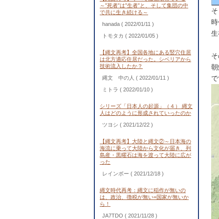
～”死者”は”生者”と、そして集団の中
そ
で共に生き続ける～
時
hanada
( 2022/01/11 )
生
トモタカ
( 2022/01/05 )
【縄文再考】全国各地にある竪穴住居
そ
は北方適応住居だった。シベリアから
技術流入したか？
朝
で
縄文 中の人
( 2022/01/11 )
ミトラ
( 2022/01/10 )
シリーズ「日本人の起源」（４） 縄文
人はどのように形成されていったのか
ツヨシ
( 2021/12/22 )
【縄文再考】大陸と縄文②～日本海の
海流に乗って大陸から文化が届き、列
島産・黒曜石は海を渡って大陸に広が
った
レインボー
( 2021/12/18 )
縄文時代再考：縄文に稲作が無いの
は、政治、徴税が無い=国家が無いか
ら！
JA7TDO
( 2021/11/28 )