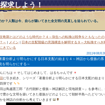
を探求しよう！
のか？人類は今、自らが築いてきた全文明の見直しを迫られている。
文晩期とはどのような時代か？４～弥生への転換は戦争をともなったの
？～
|
メイン
|
日本の支配階級の意識構造を解明する９～大転換すべき
にきている
2011年08月2
著書分析より明らかにする日本支配の始まり４～神話から倭族の系
統を明らかにする～
んにちは
そしてはじめまして、はるちゃんです
回
に引き続き、シリーズ「著書分析より明らかにする日本支配の始まり
四弾です
回は鳥越憲三郎『古代朝鮮と倭族～神話解読と現地踏査～』を参考に、
で豊かな文明を築いてきた倭族がどのようにして朝鮮半島へたどりつい
かを神話の分析から考えていきます