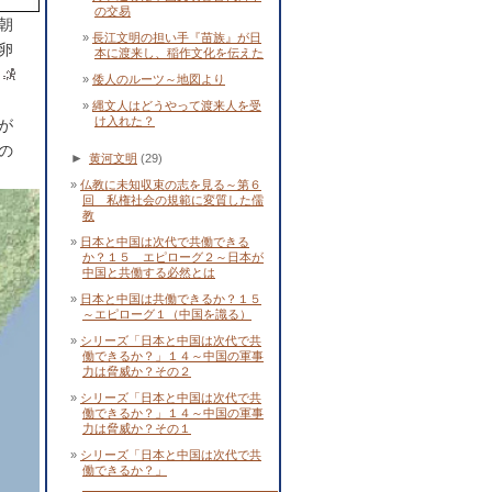
の交易
朝
長江文明の担い手『苗族』が日
卵
本に渡来し、稲作文化を伝えた
倭人のルーツ～地図より
縄文人はどうやって渡来人を受
け入れた？
が
の
►
黄河文明
(29)
仏教に未知収束の志を見る～第６
回 私権社会の規範に変質した儒
教
日本と中国は次代で共働できる
か？１５ エピローグ２～日本が
中国と共働する必然とは
日本と中国は共働できるか？１５
～エピローグ１（中国を識る）
シリーズ「日本と中国は次代で共
働できるか？」１４～中国の軍事
力は脅威か？その２
シリーズ「日本と中国は次代で共
働できるか？」１４～中国の軍事
力は脅威か？その１
シリーズ「日本と中国は次代で共
働できるか？」