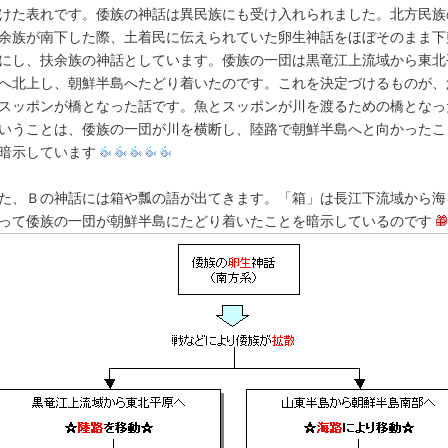
けた表れです。倭族の神話は異民族にも受け入れられました。北方民族
余族が南下した際、土着民に伝えられていた卵生神話をほぼそのまま下
にし、扶余族の神話としています。倭族の一団は黒竜江上流域から東北
へ北上し、朝鮮半島へたどり着いたのです。これを決定づけるものが、
スッポンが橋となった話です。魚とスッポンが川を渡るための橋となっ
いうことは、倭族の一団が川を横断し、陸路で朝鮮半島へと向かったこ
暗示しています
た、Ｂの神話には箱や瓢の語が出てきます。「箱」は長江下流域から海
って倭族の一団が朝鮮半島にたどり着いたことを暗示しているのです