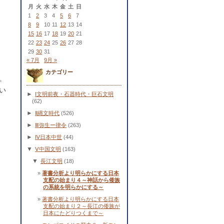
月
火
水
木
金
土
日
1
2
3
4
5
6
7
8
9
10
11
12
13
14
15
16
17
18
19
20
21
22
23
24
25
26
27
28
29
30
31
« 7月
9月 »
カテゴリー
。
い
►
Ⅰ文明前夜・石器時代・巨石文明
(62)
►
Ⅱ縄文時代
(526)
►
Ⅲ弥生ー律令
(263)
►
Ⅳ日本中世
(44)
▼
Ⅴ中国文明
(163)
▼
長江文明
(18)
著書分析より明らかにする日本
支配の始まり４～神話から倭族
の系統を明らかにする～
著書分析より明らかにする日本
支配の始まり２～長江の倭族が
日本にたどりつくまで～