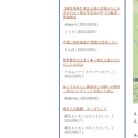
【縄文再考】縄文土器の文様はなにを
示すのか～無文字文化の中での集団・
意識統合
sibata-h
( 2021/10/26 )
ミトラ
( 2021/10/24 )
中国に純粋血統の‘漢族’は存在しない
ちんぽ
( 2021/10/25 )
世界最古の土器☆★☆縄文土器がもた
らしたものは
クロムハーツ スーパーコピー...
(
2021/10/01 )
知っておきたい感染症との闘いの歴史
～次のパンデミックを防ぐために
Mollymal
( 2021/09/30 )
縄文人の故郷、スンダランド
Ａ
縄文人とモンゴロイドという...
(
2021/09/17 )
え
縄文人とモンゴロイドという...
(
2021/09/17 )
Ａ