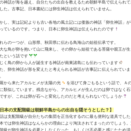
の神話が海を越え、自分たちの出自を教えるため朝鮮半島で伝えられて
した。古事記、日本書紀には卵生神話は伝えられていません。
かし、実は記紀よりも古い各地の風土記には倭族の神話「卵生神話」が
っているのです。つまり、日本に卵生神話は伝えられたのです
れらの一つが、山形県、秋田県に伝わる鳥海山の始祖伝承です。
大な鳥が卵を抱いて山に飛来し、その卵から始祖である菩薩や親王が生
たという話です
じく鳥の卵から人が誕生する神話が南東諸島にも伝わっています
た、卵生神話が形を変えたと考えられる神話が古事記に伝えられていま
。
羅から来たアカルヒメが太陽の光
を浴びて身ごもるという話で、Ａ
に類似しています。残念ながら、アカルヒメが生んだのは卵ではなく石
ですが、これは卵が石へと変化したのだと考えられないでしょうか
日本の支配階級は朝鮮半島からの出自を隠そうとした？】
話は支配階級が自分たちの集団を正当化するのに最も便利な道具でした
本では卵生神話はなんらかの理由により淘汰されてまったのでしょう。
階級が卵生神話を必要としなくなった、もしくは不必要と感じたため消