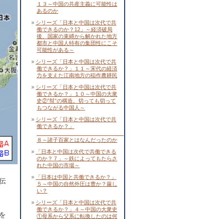
１３～中国の共産主義に可能性は
あるのか
シリーズ「日本と中国は次代で共
働できるのか？12」～経済破局
後、国家の束縛から解かれた地方
都市と中国人特有の集団性にこそ
可能性がある～
シリーズ「日本と中国は次代で共
働できるか？」１１～宋代の経済
力を支えた江南地方の稲作農耕民
シリーズ「日本と中国は次代で共
働できるか？」１０～中国の大衆
史②”幇”の構造。切っても切って
もつながる中国人～
シリーズ「日本と中国は次代で共
働できるか？」
８～諸子百家とはなんだったのか
「日本と中国は次代で共働できる
のか？７」～鉄によってもたらさ
れた中国の市場～
「日本は中国と共働できるか？」
伝
５～中国の自然外圧は豊か？厳し
い？
シリーズ「日本と中国は次代で共
働できるか？」４～中国の大衆史
を
①母系から父系に転換したのは何