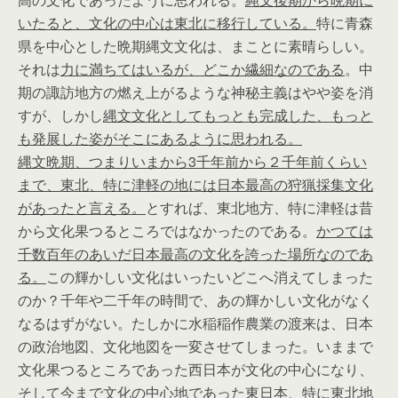
いたると、文化の中心は東北に移行している。
特に青森
県を中心とした晩期縄文文化は、まことに素晴らしい。
それは
力に満ちてはいるが、どこか繊細なのである
。中
期の諏訪地方の燃え上がるような神秘主義はやや姿を消
すが、しかし
縄文文化としてもっとも完成した、もっと
も発展した姿がそこにあるように思われる。
縄文晩期、つまりいまから3千年前から２千年前くらい
まで、東北、特に津軽の地には日本最高の狩猟採集文化
があったと言える。
とすれば、東北地方、特に津軽は昔
から文化果つるところではなかったのである。
かつては
千数百年のあいだ日本最高の文化を誇った場所なのであ
る。
この輝かしい文化はいったいどこへ消えてしまった
のか？千年や二千年の時間で、あの輝かしい文化がなく
なるはずがない。たしかに水稲稲作農業の渡来は、日本
の政治地図、文化地図を一変させてしまった。いままで
文化果つるところであった西日本が文化の中心になり、
そして今まで文化の中心地であった東日本、特に東北地