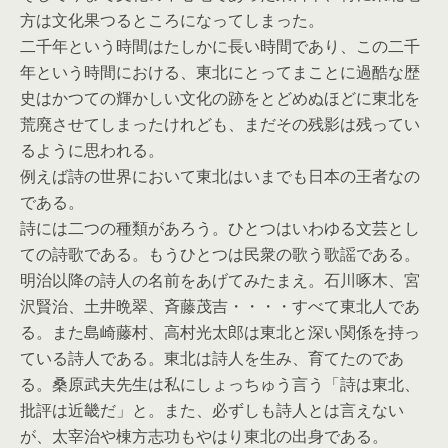
方は文化果つるところになってしまった。
二千年という時間はたしかに長い時間であり、この二千
年という時間における、東北にとってまことに過酷な歴
史はかつての輝かしい文化の跡をとどめぬほどに東北を
荒廃させてしまったけれども、まだその残影は残ってい
るように思われる。
例えば詩の世界において東北はいまでも日本の王者なの
である。
詩には二つの種類があろう。ひとつはいわゆる文芸とし
ての詩歌である。もうひとつは民衆の歌う歌謡である。
明治以降の詩人の名前をあげてみたまえ。石川啄木、宮
沢賢治、土井晩翠、斉藤茂吉・・・・すべて東北人であ
る。また島崎藤村、高村光太郎は東北と深い関係を持っ
ている詩人である。東北は詩人を生み、育てたのであ
る。桑原武夫先生は私にしょっちゅう言う「詩は東北、
批評は近畿だ」と。また、必ずしも詩人とは言えない
が、太宰治や棟方志功もやはり東北の出身である。