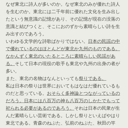
なぜ東北に詩人が多いのか。なぜ東北のみが優れた詩人
を生むのか。東北には二千年前に優れた文化を生み出し
たという無意識の記憶があり、その記憶が現在の没落の
意識と結びつくと、そこにおのずから素晴らしい詩を生
み出すのであろう。
いわゆる文学的な詩歌ばかりではない。
日本の民謡の中
で優れているのはほとんどが東北か九州のものである。
なかんずく東北のいたるところに素晴らしい民謡があ
る。
そして日本の現役の歌手も東北や九州の出身の者が
多い。
また、東北の名物はなんといっても
祭りである。
私は日本の祭りは世界においてもはなはだ優れているも
のだと思っている。
おそらく多神論とつながっているの
だろう。
日本には八百万の神も八百万のしかたでもって
祀られる必要があるのであろう。
それは日本の民衆が生
んだ素晴らしい芸術である。しかし祭りといえばやはり
東北である。青森のねぶた、弘前のねぶた、秋田の竿