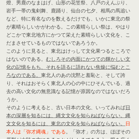
燈、男鹿のなまはげ、山形の花笠祭、八戸のえんぶり、
岩手一帯の鬼剣舞、鹿踊り、仙台の七夕、相馬の馬追い
など、特に有名なのを数えるだけでも、いかに東北の祭
が素晴らしいかがわかる。この素晴らしい祭は、やはり
どこかで東北地方にかつて栄えた素晴らしい文化を、こ
だまさせているものではないであろうか。
このように見ると、東北はけっして文化果つるところで
はないのである。
むしろその内面にかつての輝かしい文
化の記憶をもち、それを語るに語れない焦燥に悩むとこ
ろなのである。
東北人のあの沈黙と羞恥と、そして誇
り、それはおそらく東北人の心の中にひそんでいる、過
去の高い文化の無意識なる記憶が原因なのではないだろ
うか。
そのように考えると、古い日本の文化、いってみれば
日
本の深層を知るには、縄文文化を知らねばならない。縄
文文化を知るには、東北の文化を知らねばならない。
日
本人は「弥才縄魂」である
。「弥才」の方は、ほぼその