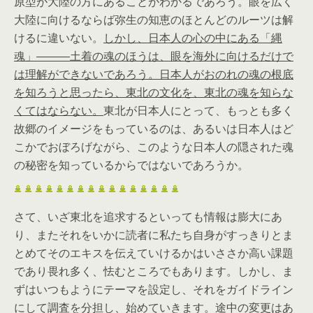
原型が大陸の方にあることがわかるであろう。眼を広く
大陸に向けるならば弥生の知恵のほとんどのルーツは解
けるに違いない。
しかし、日本人の心の中にある「縄
魂」―――土着の魂のほうは、眼を海外に向けるだけで
は理解ができないであろう。日本人がおのれの魂の根底
を知ろうと思ったら、東北の文化を、東北の魂を知らな
くてはならない。
東北が日本人にとって、もっとも多く
故郷のイメージをもっているのは、あるいは日本人はど
こかでおぼろげながら、このような日本人の隠された魂
の秘密を知っているからではないであろうか。
さて、いざ東北を追求するといっても情報は膨大にあ
り、またそれをいかに読者に私たち自身がすっきりとま
とめてそのエキスを伝えていけるかはいささか高い課題
であり畏れ多く、怯むところでもあります。しかし、ま
ずはいつもようにテーマを設定し、それをガイドライン
にして調査を分担し、始めていきます。途中の変更はあ