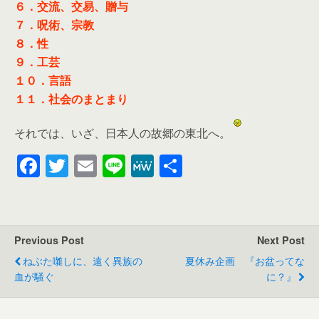
６．交流、交易、贈与
７．呪術、宗教
８．性
９．工芸
１０．言語
１１．社会のまとまり
それでは、いざ、日本人の故郷の東北へ。
F
T
E
Li
M
共
a
wi
m
n
e
有
c
tt
ail
e
W
e
er
e
Previous Post
Next Post
b
ねぶた囃しに、遠く異族の
夏休み企画 『お盆ってな
o
血が騒ぐ
に？』
o