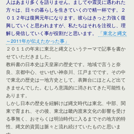
人はあまり多くを語りません。ましてや震災に遇われた
方々は、日々の暮らしを生きていくので精一杯です。２
０１２年は復興元年になります。彼らはきっと力強く復
興していくと思われますが、私たちはそれを注視し、理
解し発信していく事が役割だと思います。
「東北と縄文
～2011年が伝えたかった事」
２０１１の年末に東北と縄文というテーマで記事を書か
せていただきました。
教科書の日本史は天皇家の歴史です。地域で言うと奈
良、京都中心、せいぜい神奈川、江戸までです。その中
で東北の歴史は一地方史として、表舞台にほとんど出て
きませんでした。むしろ意識的に消されてきた可能性も
あります。
しかし日本の歴史を紐解けば縄文時代は東北、中部、関
東で育まれ、その後、東北は畿内渡来文化の影響を受け
る事無く、おそらくは明治時代に入るまでその地方的特
性、縄文的資質は脈々と流れ続けていたものと思いま