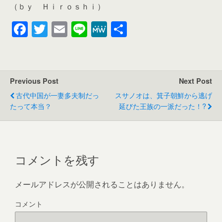
（ｂｙ Ｈｉｒｏｓｈｉ）
F
T
E
Li
M
共
a
wi
m
n
e
有
c
tt
ail
e
W
e
er
e
Previous Post
Next Post
b
古代中国が一妻多夫制だっ
スサノオは、箕子朝鮮から逃げ
o
たって本当？
延びた王族の一派だった！?
o
k
コメントを残す
メールアドレスが公開されることはありません。
コメント