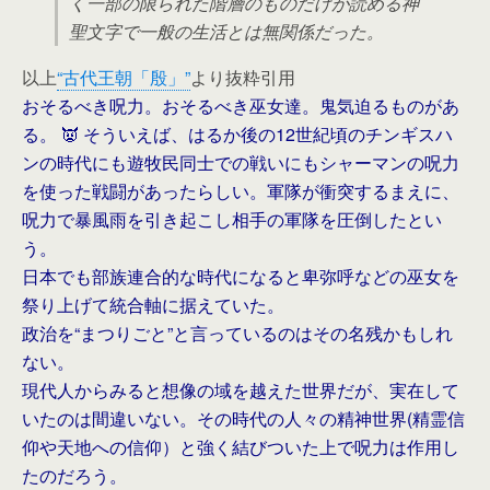
く一部の限られた階層のものだけが読める神
聖文字で一般の生活とは無関係だった。
以上
“古代王朝「殷」”
より抜粋引用
おそるべき呪力。おそるべき巫女達。鬼気迫るものがあ
る。 👿 そういえば、はるか後の12世紀頃のチンギスハ
ンの時代にも遊牧民同士での戦いにもシャーマンの呪力
を使った戦闘があったらしい。軍隊が衝突するまえに、
呪力で暴風雨を引き起こし相手の軍隊を圧倒したとい
う。
日本でも部族連合的な時代になると卑弥呼などの巫女を
祭り上げて統合軸に据えていた。
政治を“まつりごと”と言っているのはその名残かもしれ
ない。
現代人からみると想像の域を越えた世界だが、実在して
いたのは間違いない。その時代の人々の精神世界(精霊信
仰や天地への信仰）と強く結びついた上で呪力は作用し
たのだろう。