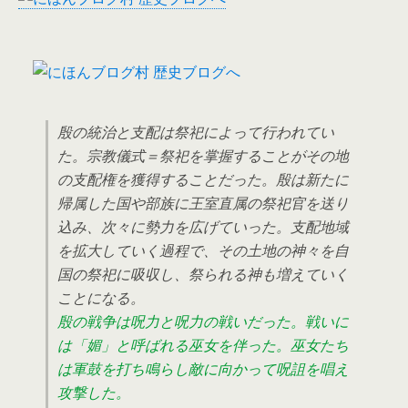
殷の統治と支配は祭祀によって行われてい
た。宗教儀式＝祭祀を掌握することがその地
の支配権を獲得することだった。殷は新たに
帰属した国や部族に王室直属の祭祀官を送り
込み、次々に勢力を広げていった。支配地域
を拡大していく過程で、その土地の神々を自
国の祭祀に吸収し、祭られる神も増えていく
ことになる。
殷の戦争は呪力と呪力の戦いだった。戦いに
は「媚」と呼ばれる巫女を伴った。巫女たち
は軍鼓を打ち鳴らし敵に向かって呪詛を唱え
攻撃した。