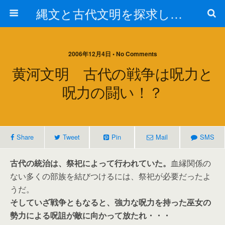
縄文と古代文明を探求しよう！
2006年12月4日 • No Comments
黄河文明 古代の戦争は呪力と
呪力の闘い！？
Share
Tweet
Pin
Mail
SMS
古代の統治は、祭祀によって行われていた。
血縁関係の
ない多くの部族を結びつけるには、祭祀が必要だったよ
うだ。
そしていざ戦争ともなると、強力な呪力を持った巫女の
勢力による呪詛が敵に向かって放たれ・・・