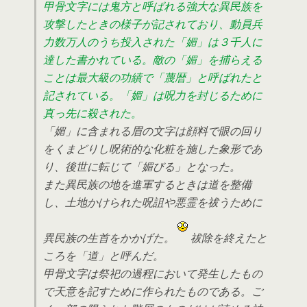
甲骨文字には鬼方と呼ばれる強大な異民族を
攻撃したときの様子が記されており、動員兵
力数万人のうち投入された「媚」は３千人に
達した書かれている。敵の「媚」を捕らえる
ことは最大級の功績で「蔑暦」と呼ばれたと
記されている。「媚」は呪力を封じるために
真っ先に殺された。
「媚」に含まれる眉の文字は顔料で眼の回り
をくまどりし呪術的な化粧を施した象形であ
り、後世に転じて「媚びる」となった。
また異民族の地を進軍するときは道を整備
し、土地かけられた呪詛や悪霊を祓うために
異民族の生首をかかげた。
祓除を終えたと
ころを「道」と呼んだ。
甲骨文字は祭祀の過程において発生したもの
で天意を記すために作られたものである。ご