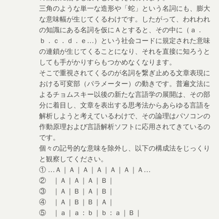
三角のような単一な造形や「蛇」という名詞にも、膨大
な意味幅が生じてくるわけです。したがって、われわれ
の知識にある名詞を仮にＡとすると、その中に（ａ．
ｂ．ｃ．ｄ．ｅ…）という社会コードに規定された意味
の連鎖が生じてくることになり、それを直接に知ろうと
しても手がかりすらもつかめなくなります。
そこで重視されてくるのが名詞を繋ぎ止める文章表現に
おける可変部（パラメーター）の動きです。普遍文法に
よるチョムスキー以後の新たな言語学の展開は、その部
分に着目し、文章を表出する思考法からあらゆる言語を
解析しようと考えているわけで、その論理はパソコンの
作動原理および言語解析ソフトに応用されてきているの
です。
個々の記号的な意味を除外し、以下の構成法をじっくり
と観察してください。
① …Ａ｜Ａ｜Ａ｜Ａ｜Ａ｜Ａ｜Ａ…
② ｜Ａ｜Ａ｜Ａ｜Ｂ｜
③ ｜Ａ｜Ｂ｜Ａ｜Ｂ｜
④ ｜Ａ｜Ｂ｜Ｂ｜Ａ｜
⑤ ｜ａ｜ａ：ｂ｜ｂ：ａ｜Ｂ｜