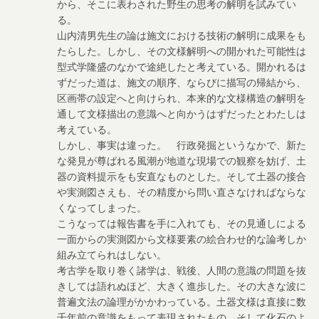
から、そこに表わされた野生の思考の解明を試みてい
る。
山内清男先生の論は施文における技術の解明に成果をも
たらした。しかし、その文様解明への開かれた可能性は
型式学隆盛のなかで途絶したと考えている。開かれるは
ずだった道は、施文の順序、ならびに描写の帰結から、
区画帯の設定へと向けられ、本来的な文様構造の解明を
通して文様描出の意識へと向かうはずだったとわたしは
考えている。
しかし、事実は違った。 行政発掘というなかで、新た
な発見が尊ばれる風潮が地道な現場での観察を妨げ、土
器の資料提示をも安直なものとした。そして土器の接合
や実測図さえも、その精度から問い直さなければならな
くなってしまった。
こうなっては報告書を手に入れても、その見通しによる
一面からの実測図から文様要素の絵合わせ的な論考しか
組み立てられはしない。
考古学を取り巻く諸学は、戦後、人間の意識の問題を抜
きしては語れぬほど、大きく進歩した。その大きな波に
普遍文法の論理がかかわっている。土器文様は直接に数
千年前の意識をもって表現されたもの、そして化石のよ