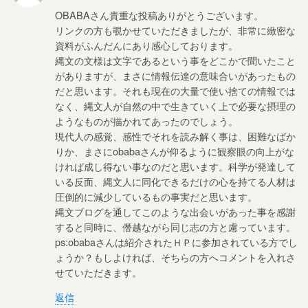
OBABAさん貴重な投稿ありがとうございます。
リンクの方も覗かせていただきましたが、非常に緻密な
資料がふんだんにあり感心しております。
縄文の文様は文字であるという事をどこかで聞いたこと
がありますが、まさに情報伝達の意味合いがあったもの
だと思います。それも現在の大量で使い捨ての情報では
なく、縄文人が自然の中で生きていく上で必要な摂理の
ようなものが描かれてあったのでしょう。
現代人の感覚、感性でそれを読み解く事は、困難なばか
りか、まさにobabaさんが仰るように観察眼の向上がな
ければ成し得ない事なのだと思います。科学が発達して
いる反面、縄文人に同化できるだけの心を持てる人材は
圧倒的に減少しているもの事実だと思います。
縄文ブログを通してこのような出会いがあった事を感謝
すると同時に、僭越ながら同じ志の方と慮っています。
ps:obabaさんは紹介されたＨＰに参加されている方でし
ょうか？もしよければ、そちらの方へコメントを入れさ
せていただきます。
返信