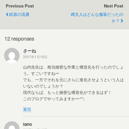
e
er
e
Previous Post
Next Post
b
鉄器の流通
縄文人はどんな服装だったの
o
か？
o
k
12 responses
さーね
2007年1月18日
山内先生は、相当緻密な作業と構造化を行ったのでしょ
う。すごいですねー
でも、一方でそれを元にさらに進化させようという人は
いないのでしょうか？
現代ならば、もっと緻密な構造化ができるはず！
このブログでやってみますかー^^;
返信
tano