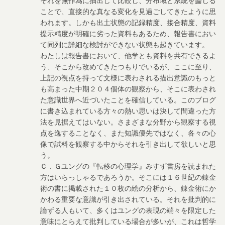
ことで、直接的な真なる変化を見過ごしてきたように思
われます。しかも出土状態の記録精度、接合精度、資料
提示精度が明確に劣った資料もあるため、報告書におい
て同列に詳細な検討ができない状態も起きています。
わたしは報告書において、他学とも資料を共有できるよ
う、そこから改めてきたつもりでいるが、ここに至り、
上記の視点を持って文様に表わされる描出意識のもっと
も高まった中期２０４個体の観察から、そこに表わされ
た意識世界へ近づいたことを確信している。このブログ
に書き込まれている方々の熱い思いは決して間違った方
法を見据えてはいない。さまざまな分野から観察する視
点を逸することなく、また知識優先ではなく、各々の心
像で試料を観察する中からそれを引き出して欲しいと思
う。
Ｃ．Ｇユングの『転移の心理学』みすず書房を読まれた
方はいらっしゃるであろうか。そこには１６世紀の錬金
術の書に掲載された１０枚の絵の分析から、錬金術にか
かわる重要な意識が引き出されている。それを批判的に
論ずる人もいて、多くはユングの表現の端々を限定した
意味にとらえて批判している場合が多いが、これは哲学