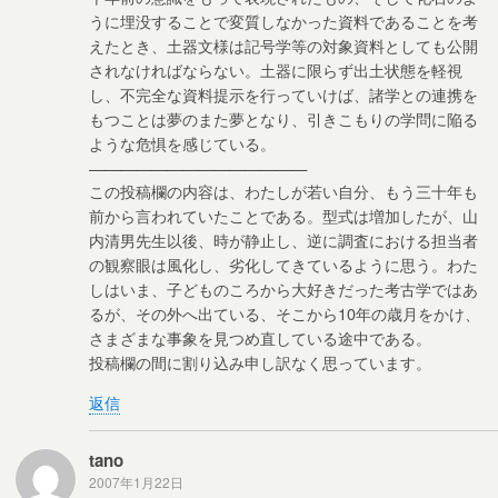
うに埋没することで変質しなかった資料であることを考
えたとき、土器文様は記号学等の対象資料としても公開
されなければならない。土器に限らず出土状態を軽視
し、不完全な資料提示を行っていけば、諸学との連携を
もつことは夢のまた夢となり、引きこもりの学問に陥る
ような危惧を感じている。
——————————————
この投稿欄の内容は、わたしが若い自分、もう三十年も
前から言われていたことである。型式は増加したが、山
内清男先生以後、時が静止し、逆に調査における担当者
の観察眼は風化し、劣化してきているように思う。わた
しはいま、子どものころから大好きだった考古学ではあ
るが、その外へ出ている、そこから10年の歳月をかけ、
さまざまな事象を見つめ直している途中である。
投稿欄の間に割り込み申し訳なく思っています。
返信
tano
2007年1月22日