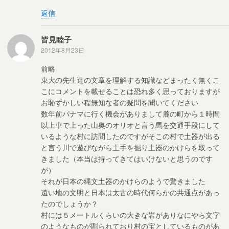
返信
皆見睦子
2012年8月23日
前略
東大の先生達の文章を理解する知識などまったく無くこ
こにコメントを載せることは恐れ多く思っておりますが
お恥ずかしい程無知な者の疑問を聞いてください
数年前パナマに行く機会がありまして麓の町から１時間
以上車で上った山奥のオリオと言う馬を交通手段にして
いるような村に訪問したのですがそこの村で土器が出る
と言う川で遊びながら土手を掘り土器のかけらを取って
きました（本当は持ってきてはいけないと思うのです
が）
それが日本の縄文土器のかけらのようで驚きました
遠い地の文明と日本は太古の時代何らかの共通点があっ
たのでしょうか？
村には５メートルくらいの大きな岩がありなにやら文字
のようなものが彫られており村の宝としているものがあ