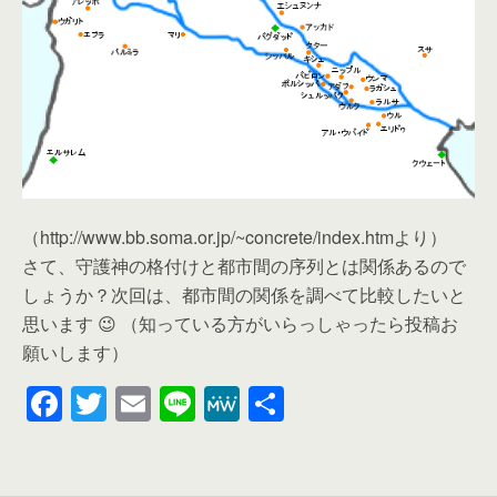
（http://www.bb.soma.or.jp/~concrete/index.htmより）
さて、守護神の格付けと都市間の序列とは関係あるので
しょうか？次回は、都市間の関係を調べて比較したいと
思います 😉 （知っている方がいらっしゃったら投稿お
願いします）
F
T
E
Li
M
共
a
wi
m
n
e
有
c
tt
ail
e
W