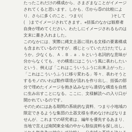
たったこれだけの構成から、さまざまなことがイメージ
されてくると思います。しかも、①から⑤の比較によ
り、さらに多くのこと、つまり( )そして
( )までイメージされてきます。※括弧のなかは観察者
自身が埋めてください。わたしにイメージされるものは
文末に書き入れました。
このなかには、実際に縄文土器に現れる文様の要素構成
も含まれているのですが、感じとっていただけたでしょ
うか。少なくも、Ａ．Ｂ．ａ．ｂという名詞的な意味が
分からなくても、その構造にはこういう風に表わしたい
という、例えば「これはこういうふうに出来上がった」
「これはこういうふうに移り変わる」等々、表わそうと
するモノのいわば動作環境が流れを作り出し、括弧の部
分で埋めたイメージを抱き込みながら適切な構造を自然
に生み出すことになる。ここに、文様解読への入り口が
開かれているのです。
そのためにはある期間の系統的な資料、つまり小地域の
限定できるような集団の土器文様を求めなければなりま
せんが、これまでの研究者は、編年を優先するあまり、
当地で言えば南関東全域の中から類似資料を探し出し、
それを無作為に抽出して比較し、分布域と系統を論じる