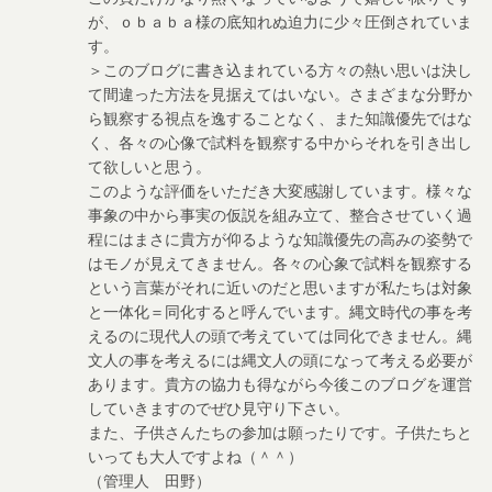
が、ｏｂａｂａ様の底知れぬ迫力に少々圧倒されていま
す。
＞このブログに書き込まれている方々の熱い思いは決し
て間違った方法を見据えてはいない。さまざまな分野か
ら観察する視点を逸することなく、また知識優先ではな
く、各々の心像で試料を観察する中からそれを引き出し
て欲しいと思う。
このような評価をいただき大変感謝しています。様々な
事象の中から事実の仮説を組み立て、整合させていく過
程にはまさに貴方が仰るような知識優先の高みの姿勢で
はモノが見えてきません。各々の心象で試料を観察する
という言葉がそれに近いのだと思いますが私たちは対象
と一体化＝同化すると呼んでいます。縄文時代の事を考
えるのに現代人の頭で考えていては同化できません。縄
文人の事を考えるには縄文人の頭になって考える必要が
あります。貴方の協力も得ながら今後このブログを運営
していきますのでぜひ見守り下さい。
また、子供さんたちの参加は願ったりです。子供たちと
いっても大人ですよね（＾＾）
（管理人 田野）