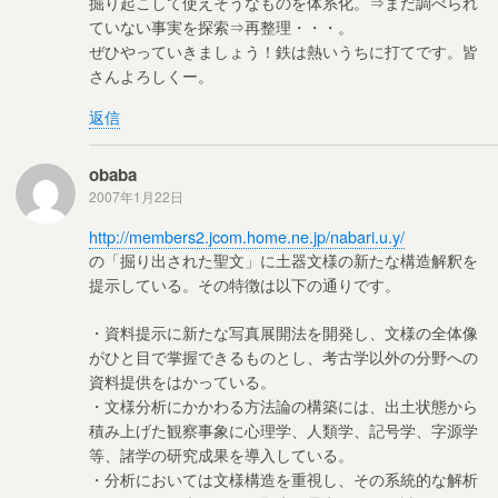
掘り起こして使えそうなものを体系化。⇒まだ調べられ
ていない事実を探索⇒再整理・・・。
ぜひやっていきましょう！鉄は熱いうちに打てです。皆
さんよろしくー。
返信
obaba
2007年1月22日
http://members2.jcom.home.ne.jp/nabari.u.y/
の「掘り出された聖文」に土器文様の新たな構造解釈を
提示している。その特徴は以下の通りです。
・資料提示に新たな写真展開法を開発し、文様の全体像
がひと目で掌握できるものとし、考古学以外の分野への
資料提供をはかっている。
・文様分析にかかわる方法論の構築には、出土状態から
積み上げた観察事象に心理学、人類学、記号学、字源学
等、諸学の研究成果を導入している。
・分析においては文様構造を重視し、その系統的な解析