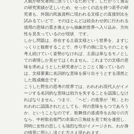
入観が研究者間に漂っているためです。したがって過去
の研究実績が乏しいため、せっかくの志を持つ若手の研
究者も、外国の民族資料に現われる文様との直接対比を
試みるていどで、そのほとんどは絵合わせ的に行われる
借用の意味の置き換えから抽象的世界へ入り込み、方向
性を見失っているのが現状 です。
しかし問題は、存在する土器文様という世界を、まずじ
っくりと観察することで、作り手の側に立ちそのことを
考え続けていく姿勢がなければ、土器は単なるモノとし
ての表情しか見せてはくれません。これまでの文様の意
味を求めようとした研究者がことごとく陥っているの
は、文様要素に名詞的な意味を探り出そうとする漠然と
した既成概念です。
こうした野生の思考の世界では、われわれ現代人がイメ
ージする名詞的な意味は効力を失することを認識しなけ
ればなりません。つまり、「ヘビ」の造形が「蛇」とわ
れわれに認識されたとしても、何の意味をもつであろう
か、ということなのです。歌舞伎の道成寺をお知りの方
なら、中村歌右衛門の衣装の三角紋を見て蛇を連想し、
同時に女性の悲しくも強烈な性がイメージされ、わが身
の情景に照らし涙ぐむ方さえ現われます。