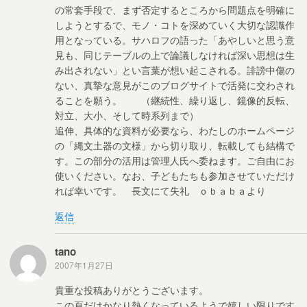
の常套手段で、まず否定するところから問題点を明確に
しようとするで、モノ・コトを深めていく大切な認識作
用となっている。サハロフの語った「あやしいと思う意
見も、同じテーブルの上で論議しなければ深い思想は生
み出されない」とい言葉が想い起こされる。誹謗中傷の
ない、真摯な意見がこのブログサイトで活発に交わされ
ることを願う。 （継続性、繰り返し、鏡像的反転、
対立、大小、そして時系列まで）
追伸、具体的な資料が必要なら、わたしのホームページ
の「縄文土器の文様」から切り取り、転載しても結構で
す。この部分の活用は管理人氏へ委ねます。ご自由にお
使いください。なお、子どもたちも参加させていただけ
れば幸いです。 長文にて失礼 ｏｂａｂａより
返信
tano
2007年1月27日
貴重な投稿ありがとうございます。
この頁だけかなり熱くなっているようで嬉しい限りです