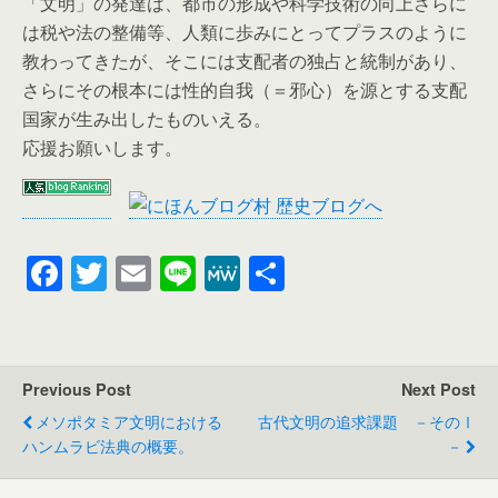
「文明」の発達は、都市の形成や科学技術の向上さらに
は税や法の整備等、人類に歩みにとってプラスのように
教わってきたが、そこには支配者の独占と統制があり、
さらにその根本には性的自我（＝邪心）を源とする支配
国家が生み出したものいえる。
応援お願いします。
F
T
E
Li
M
共
a
wi
m
n
e
有
c
tt
ail
e
W
e
er
e
Previous Post
Next Post
b
メソポタミア文明における
古代文明の追求課題 －そのⅠ
o
ハンムラビ法典の概要。
－
o