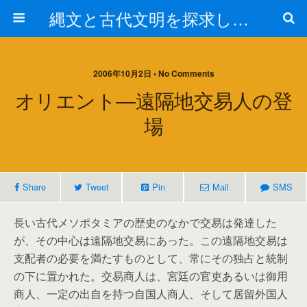
縄文と古代文明を探求しよう！
2006年10月2日 • No Comments
オリエント―遠隔地交易人の登
場
Share
Tweet
Pin
Mail
SMS
長い古代メソポタミアの歴史のなかで交易は発達した
が、その中心は遠隔地交易にあった。この遠隔地交易は
支配者の必要を満たすものとして、常にその独占と統制
の下に置かれた。交易商人は、宮廷の官吏あるいは御用
商人、一定の出自を持つ自国人商人、そして居留外国人