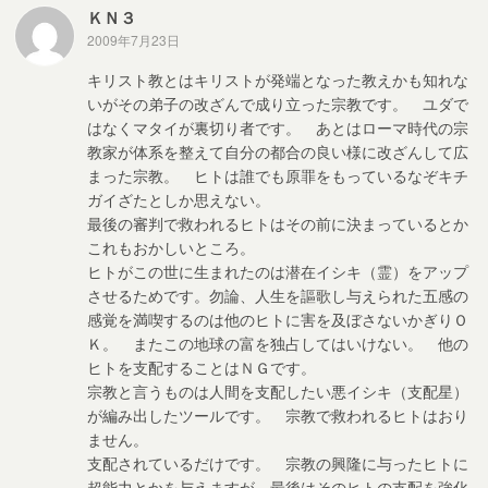
ＫＮ３
2009年7月23日
キリスト教とはキリストが発端となった教えかも知れな
いがその弟子の改ざんで成り立った宗教です。 ユダで
はなくマタイが裏切り者です。 あとはローマ時代の宗
教家が体系を整えて自分の都合の良い様に改ざんして広
まった宗教。 ヒトは誰でも原罪をもっているなぞキチ
ガイざたとしか思えない。
最後の審判で救われるヒトはその前に決まっているとか
これもおかしいところ。
ヒトがこの世に生まれたのは潜在イシキ（霊）をアップ
させるためです。勿論、人生を謳歌し与えられた五感の
感覚を満喫するのは他のヒトに害を及ぼさないかぎりＯ
Ｋ。 またこの地球の富を独占してはいけない。 他の
ヒトを支配することはＮＧです。
宗教と言うものは人間を支配したい悪イシキ（支配星）
が編み出したツールです。 宗教で救われるヒトはおり
ません。
支配されているだけです。 宗教の興隆に与ったヒトに
超能力とかを与えますが、最後はそのヒトの支配を強化