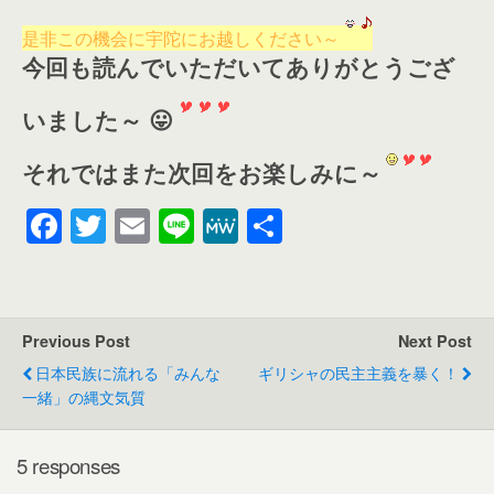
是非この機会に宇陀にお越しください～
今回も読んでいただいてありがとうござ
いました～ 😛
それではまた次回をお楽しみに～
F
T
E
Li
M
共
a
wi
m
n
e
有
c
tt
ail
e
W
e
er
e
Previous Post
Next Post
b
日本民族に流れる「みんな
ギリシャの民主主義を暴く！
o
一緒」の縄文気質
o
k
5 responses