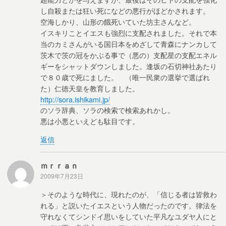
し自殺または狂い死になどの悪行がほどかされます。
空海しかり、山形の餓死いていた坊主さんなど。
イスキリことイエスも強烈に支配されました。それで本
当のカミさんがいる国日本をめざして青森にナンカして
茨木で茨の冠をかぶる事で（悪の）支配星の支配エネル
ギーをシャットダウンしました。逢坂の石切神社あたり
で８０歳で死にました。 （唯一民衆の選挙で選ばれ
た）仁徳天皇を教育しました。
http://sora.ishikami.jp/
のソラ辞典、ソラの検索で検索あれかし。
悪は小悪といえども駄目です。
返信
ｍｒｒａｎ
2009年7月23日
＞そのような時代に、現れたのが、「信じる者は皆救わ
れる」と説いたイエスという人物だったのです。律法を
守れなくてシンドイ思いをしていた平凡なユダヤ人にと