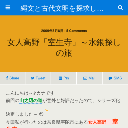
縄文と古代文明を探求しよう！
2009年6月8日 • 5 Comments
女人高野「室生寺」～水銀探し
の旅
Share
Tweet
Pin
Mail
SMS
こんにちは～♪カナです
前回の
山之辺の道
が意外と好評だったので、シリーズ化
決定しました～ 😉
室
今回私が行ったのは奈良県宇陀市にある
女人高野