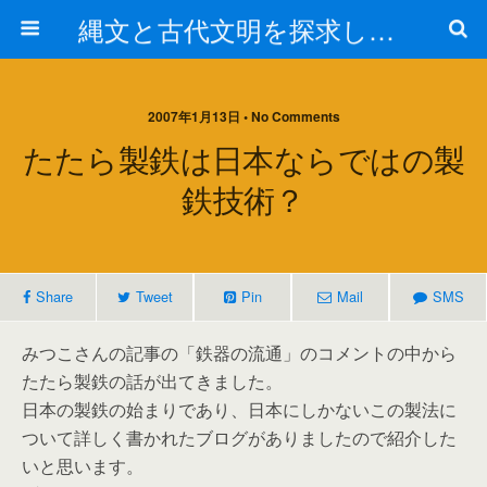
縄文と古代文明を探求しよう！
2007年1月13日 • No Comments
たたら製鉄は日本ならではの製
鉄技術？
Share
Tweet
Pin
Mail
SMS
みつこさんの記事の「鉄器の流通」のコメントの中から
たたら製鉄の話が出てきました。
日本の製鉄の始まりであり、日本にしかないこの製法に
ついて詳しく書かれたブログがありましたので紹介した
いと思います。