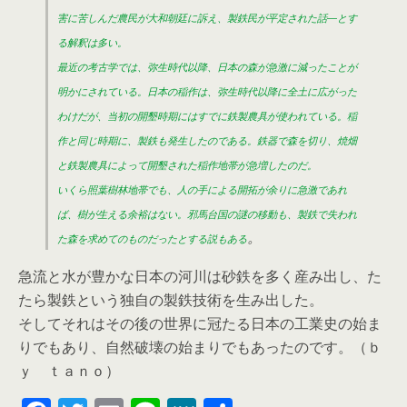
害に苦しんだ農民が大和朝廷に訴え、製鉄民が平定された話―とす
る解釈は多い。
最近の考古学では、弥生時代以降、日本の森が急激に減ったことが
明かにされている。日本の稲作は、弥生時代以降に全土に広がった
わけだが、当初の開墾時期にはすでに鉄製農具が使われている。稲
作と同じ時期に、製鉄も発生したのである。鉄器で森を切り、焼畑
と鉄製農具によって開墾された稲作地帯が急増したのだ。
いくら照葉樹林地帯でも、人の手による開拓が余りに急激であれ
ば、樹が生える余裕はない。邪馬台国の謎の移動も、製鉄で失われ
。
た森を求めてのものだったとする説もある
急流と水が豊かな日本の河川は砂鉄を多く産み出し、た
たら製鉄という独自の製鉄技術を生み出した。
そしてそれはその後の世界に冠たる日本の工業史の始ま
りでもあり、自然破壊の始まりでもあったのです。（ｂ
ｙ ｔａｎｏ）