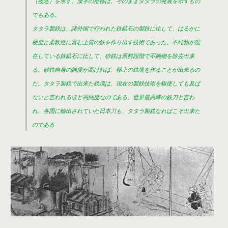
（後述）を示す。漢字の推移は、そのままタタラの発展を示すもの
でもある。
タタラ製鉄は、諸外国で行われた鉄鉱石の製鉄に比して、はるかに
硬度と柔軟性に富む上質の鉄を作り出す技術であった。不純物が混
在している鉄鉱石に比して、砂鉄は原料段階で不純物を除去出来
る。砂鉄自身の純度が高ければ、極上の鉄塊を作ることが出来るの
だ。タタラ製鉄で出来た鉄塊は、現在の製鉄技術を駆使しても及ば
ないと言われるほど高純度なのである。世界最高峰の鉄刀と言わ
れ、各国に輸出されていた日本刀も、タタラ製鉄なればこそ出来た
のである