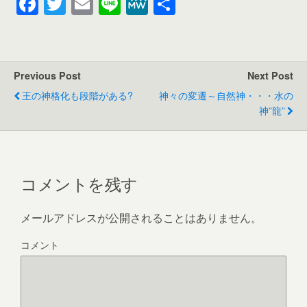
F
T
E
Li
M
共
a
wi
m
n
e
有
c
tt
ail
e
W
e
er
e
Previous Post
Next Post
b
王の神格化も段階がある?
神々の変遷～自然神・・・水の
o
神”龍”
o
k
コメントを残す
メールアドレスが公開されることはありません。
コメント