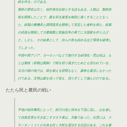
鉄を作る」のである。
製鉄の歴史は古く、稲作発生以前とする説もある。人類は、製鉄技
術を開発したことで、森を切る速度を格段に速くすることとなっ
た。鉄製の農機具と調理器具を開発して安定した食料を得た。鉄製
の武器を開発して大量殺戮と部族抗争の果てに大国家を作り上げ
た。しかし、その結果として、自らの首を絞めるほど環境を破壊し
てしまった。
中国や西アジア、ヨーロッパなどで進行する砂漠化・禿山化は、も
とは製鉄（初期は製銅）で樹を切り過ぎたためとも言われている。
太古の彼の地では、樹を植える習慣もなく、森林も復活しなかった
。
のである。文明は森を伐って栄え、伐り尽くして滅んだのである
たたら民と農民の戦い
平地の稲作農民にとって、鉄穴の泥と排水を下流に流し、山を崩し
て自然災害を引き起こすタタラ者は、天敵であった。出雲には、ス
サノオノミコトが火炎を吐く大蛇を退治する伝説がある。これを被