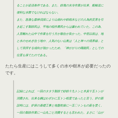
ることが必須条件である。また、鉄塊の水冷作業が出来、船輸送に
便利な水際でなければならない。
また、急激な森林伐採により山崩れや鉄砲水などの人為的災害を引
き起こす製鉄民は、平地の稲作農民からは嫌われていた。この為、
人里離れた山中で作業を行う方が都合が良かった。中世以前は、地
と水のせめぎ合う地や、人気のない山奥は「人と神々の境界線」と
して崇拝する傾向が強かったため、「神ががりの職能民」としての
。
位置も保てたのである
たたら生産にはこうして多くの水や樹木が必要だったの
です。
記録によれば、一回のタタラ製鉄で砂鉄十九トンと木炭十五トンが
消費され、出来る鋼はわずかに五トン程度であったと言う。炉の新
設時には、炉床の基礎工事と地盤乾燥に一五〇トンもの薪を焚く。
一回の製鉄作業に一山丸ごと消費するとも言われた。まさに「山が