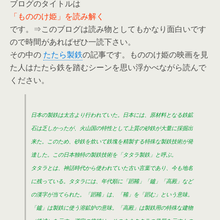
ブログのタイトルは
「もののけ姫」を読み解く
です。⇒このブログは読み物としてもかなり面白いです
ので時間があればぜひ一読下さい。
その中の
たたら製鉄
の記事です。もののけ姫の映画を見
た人はたたら鉄を踏むシーンを思い浮かべながら読んで
ください。
日本の製鉄は太古より行われていた。日本には、原材料となる鉄鉱
石は乏しかったが、火山国の特性として上質の砂鉄が大量に採掘出
来た。このため、砂鉄を炊いて鉄塊を精製する特殊な製鉄技術が発
達した。この日本独特の製鉄技術を「タタラ製鉄」と呼ぶ。
タタラとは、神話時代から使われていた古い言葉であり、今も地名
に残っている。タタラには、年代順に「蹈鞴」「鑪」「高殿」など
の漢字が当てられた。「蹈鞴」は、「鞴」を「蹈む」という意味。
「鑪」は製鉄に使う溶鉱炉の意味。「高殿」は製鉄用の特殊な建物