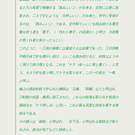
ると六人程度で稼働する「踏みふいご」が出来る。近世には更に改
良され、二人ですむような「天秤ふいご」が出来た。作中に登場す
るのは、「踏みふいご」である。交代制でふいごを踏み続ける重労
働を担う者を「番子」（「代わり番子」の語源か）と呼び、力自慢
の荒くれ者が多かったらしい。
このように、一工程の操業には最低十人は必要であった。三日四晩
不眠不休で炉を燃やし続け、ふいごを踏み続けると、砂鉄はようや
く溶けて鉄の塊となる。これを「ケラ（金へんに母と書く）」と言
う。タタラ炉を取り壊してケラを取り出す。この一行程を「一夜」
と呼ぶ。
極上の真砂砂鉄で作られた鋼鉄は「玉鋼」「和鋼」などと呼ばれ、
刀剣類や武器・農具に加工された。これらの鉄塊を取り出す前述の
製鉄法を「ケラ押し法」と言い、これが最も高度な技術を要する製
鉄法である。
その残りは「錬鉄」と呼ばれ、「左下法」と呼ばれる製鉄法で取り
出され、鍛冶が包丁などに鋳造した。