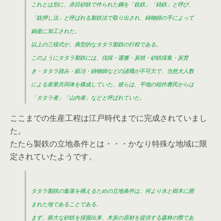
これとは別に、赤目砂鉄で作られた鋼を「銑鉄」「鋳鉄」と呼び、
「銑押し法」と呼ばれる製鉄法で取り出され、鋳物師の手によって
鍋釜に加工された。
以上の三様式が、典型的なタタラ製鉄の行程である。
このようにタタラ製鉄には、伐採・運搬・炭焼・砂鉄採集・炭焚
き・タタラ踏み・鍛冶・鋳物師などの諸職が不可欠で、当然大人数
による産業共同体を構成していた。彼らは、平地の稲作農民からは
「タタラ者」「山内者」などと呼ばれていた。
ここまでの生産工程は江戸時代までに完成されていまし
た。
たたら製鉄の立地条件とは・・・かなり特殊な地域に限
定されていたようです。
タタラ製鉄の集落を構えるための立地条件は、何より水と樹木に囲
まれた地であることである。
まず、膨大な砂鉄を採掘出来、木炭の原材を提供する森林の際であ