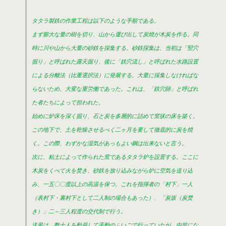
タタラ製鉄の作業工程は以下のような手順である。
まず膨大な量の樹を切り、山から運び出して炭焼が木炭を作る。同
時に川や山から大量の砂鉄を採集する。砂鉄採集は、当初は「竪穴
掘り」と呼ばれた露天掘り、後に「鉄穴流し」と呼ばれた水路設置
による分離法（比重選択法）に発展する。大量に採集しなければな
らないため、大変な重労働であった。これは、「鉄穴師」と呼ばれ
た者たちによって担われた。
始めに炉床を深く掘り、石と炭を多層的に詰めて窯状の床を築く。
この地下で、土を乾燥させるべく二ヶ月を要して徹底的に炭を焼
く。この際、わずかな湿気があっもよい鋼は出来ないと言う。
次に、粘土によって作られた窯であるタタラ炉を設置する。ここに
木炭をくべて火を焚き、砂鉄を放り込みながら炉に空気を送り込
み、一五〇〇度以上の高温を保つ。これを指揮者の「村下」一人
（表村下・裏村下として二人制の場合もあった）、「炭坂（炭焚
き）」二～三人程度の交代制で行う。
送風は、数十人を動員して手動のふいごで行っていたが。中世にな