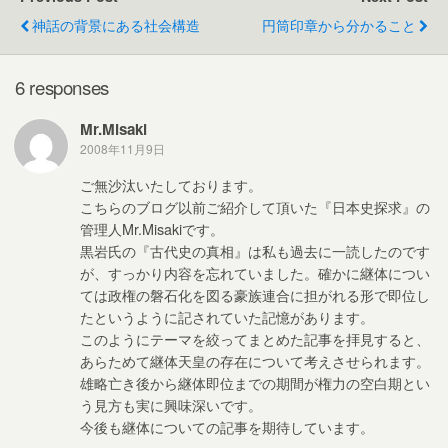
b
神話の背景にある社会構造
円筒印章から分かること
o
o
6 responses
k
Mr.Misaki
2008年11月9日
ご無沙汰いたしております。
こちらのブログ以前ご紹介して頂いた『日本史探求』の
管理人Mr.Misakiです。
黒岩氏の『古代史の真相』は私も過去に一読したのです
が、すっかり内容を忘れていました。確かに継体につい
ては政権の磐石化を図る豪族連合に担がれる形で即位し
たというように記されていた記憶があります。
このようにテーマを絞ってまとめた記事を拝見すると、
あらためて継体天皇の存在について考えさせられます。
雄略亡き後から継体即位までの期間が権力の空白期とい
う見方も実に興味深いです。
今後も継体についての記事を期待しています。