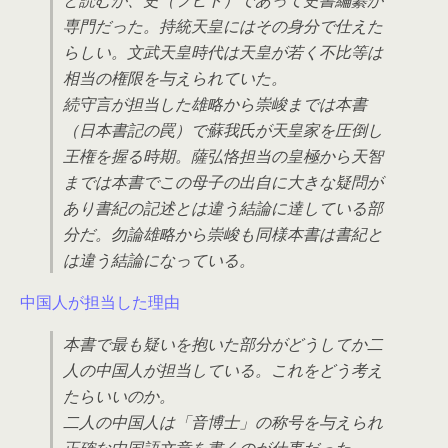
専門だった。持統天皇にはその身分で仕えた
らしい。文武天皇時代は天皇が若く不比等は
相当の権限を与えられていた。
続守言が担当した雄略から崇峻までは本書
（日本書記の罠）で蘇我氏が天皇家を圧倒し
王権を握る時期。薩弘恪担当の皇極から天智
までは本書でこの母子の出自に大きな疑問が
あり書紀の記述とは違う結論に達している部
分だ。勿論雄略から崇峻も同様本書は書紀と
は違う結論になっている。
中国人が担当した理由
本書で最も疑いを抱いた部分がどうしてか二
人の中国人が担当している。これをどう考え
たらいいのか。
二人の中国人は「音博士」の称号を与えられ
正確な中国語文章を書くのが仕事だった。