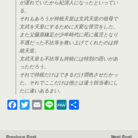
が遅れていたから紀清人になったといってい
る。
それもあろうが持統天皇は文武天皇の祖母で
文武を天皇にするために大変な苦労をした。
また父藤原鎌足が少年時代に死に孤児となり
不遇だった不比等を救い上げてくれたのは持
統天皇。
文武天皇も不比等も持統には特別の思いがあ
っただろう。
それで持統だけはできるだけ潤色させたかっ
た。それでここだけは他とは違う担当者にし
たに違いあるまい。
F
T
E
Li
M
共
a
wi
m
n
e
有
c
tt
ail
e
W
e
er
e
Previous Post
Next Post