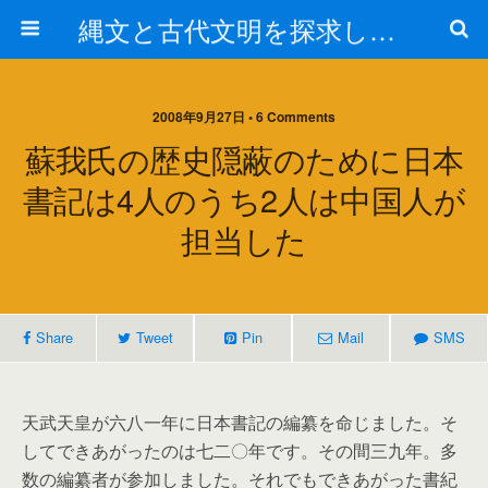
縄文と古代文明を探求しよう！
2008年9月27日 • 6 Comments
蘇我氏の歴史隠蔽のために日本
書記は4人のうち2人は中国人が
担当した
Share
Tweet
Pin
Mail
SMS
天武天皇が六八一年に日本書記の編纂を命じました。そ
してできあがったのは七二〇年です。その間三九年。多
数の編纂者が参加しました。それでもできあがった書紀