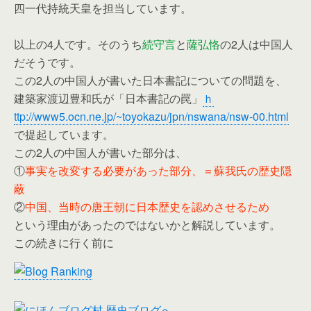
四一代持統天皇を担当しています。
以上の4人です。そのうち
続守言
と
薩弘恪
の2人は中国人
だそうです。
この2人の中国人が書いた日本書記についての問題を、
建築家渡辺豊和氏が「日本書記の罠」
ｈ
ttp://www5.ocn.ne.jp/~toyokazu/jpn/nswana/nsw-00.html
で提起しています。
この2人の中国人が書いた部分は、
①
事実を改変する必要があった部分、＝蘇我氏の歴史隠
蔽
②
中国、当時の唐王朝に日本歴史を認めさせるため
という理由があったのではないかと解説しています。
この続きに行く前に