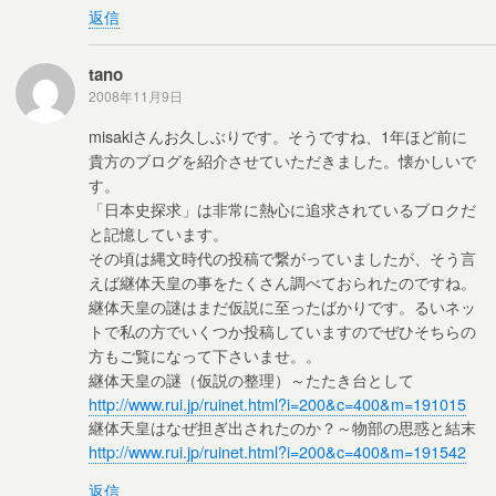
返信
tano
2008年11月9日
misakiさんお久しぶりです。そうですね、1年ほど前に
貴方のブログを紹介させていただきました。懐かしいで
す。
「日本史探求」は非常に熱心に追求されているブロクだ
と記憶しています。
その頃は縄文時代の投稿で繋がっていましたが、そう言
えば継体天皇の事をたくさん調べておられたのですね。
継体天皇の謎はまだ仮説に至ったばかりです。るいネッ
トで私の方でいくつか投稿していますのでぜひそちらの
方もご覧になって下さいませ。。
継体天皇の謎（仮説の整理）～たたき台として
http://www.rui.jp/ruinet.html?i=200&c=400&m=191015
継体天皇はなぜ担ぎ出されたのか？～物部の思惑と結末
http://www.rui.jp/ruinet.html?i=200&c=400&m=191542
返信