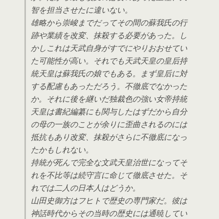
智を担当させたに違いない。
雄略から崇峻までだってその間の蘇我氏の行
跡や業績を改変、抹殺する必要があった。し
かしこれは天武自身がすでにやりおおせてい
た可能性が高い。それでも天武天皇の皇后持
統天皇は蘇我氏の娘でもある。まず皇后に対
する配慮もあっただろう。不徹底でなかった
か。それに後を継いだ独裁色の強い女帝持統
天皇は書紀編纂にも関与したはずだから自分
の母の一族のことが余りに歪曲されるのには
抵抗もあり改変、抹殺がさらに不徹底になっ
たかもしれない。
持統が死んで完全な文武天皇治世になってそ
れを不比等は続守言に命じて徹底させた。そ
れでは二人の日本人はどうか。
山田史御方はフヒトで歴史の専門家だ。彼は
神話時代からその当時の歴史には通暁してい