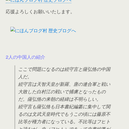
応援よろしくお願いいたします。
2人の中国人の紹介
ここで問題になるのは続守言と薩弘恪の中国
人だ。
続守言は天智天皇が新羅、唐の連合軍と戦い
大敗した白村江の戦いで捕虜となったもの
だ。薩弘恪の来朝の経緯は不明らしい。
続守言も薩弘恪も日本書紀編纂に集中して関
るのは文武天皇時代でもうこの頃には藤原不
比等が権力者になっている。不比等はフヒト
と読むが、史（フヒト）であって史書編纂が