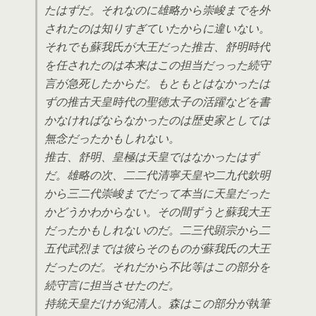
たはずだ。それなのに雄略から崇峻までを外
されたのは知りすぎていたからに違いない。
それでも蘇我氏が大王だった推古、舒明時代
を任されたのは本来はこの担当だっった続守
言が急死したからだ。もともとはなかったは
ずの推古天皇時代の聖徳太子の活躍などを書
かなければならなかったのは歴史家としては
無念だったかもしれない。
推古、舒明、皇極は天皇ではなかったはず
だ。雄略の次、二二代清寧天皇や二九代欽明
から三二代崇峻までだって本当に天皇だった
かどうかわからない。その間ずうと蘇我大王
だったかもしれないのだ。二三代顕宗から二
五代武烈までは彼らそのものが蘇我氏の大王
だったのだ。それだから不比等はこの部分を
続守言に担当させたのだ。
持統天皇だけが紀清人。森はこの部分が執筆