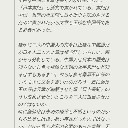
『日本書紀』も漢文で書かれている。書紀は
中国、当時の唐王朝に日本歴史を認めさせる
ために書かれたから文章も正確な中国語であ
る必要があった。
確かに二人の中国人の文章は正確な中国語だ
が日本人二人の文章は相当怪しいらしい。森
がそう分析している。中国人は日本の歴史は
知らないし色々複雑な王朝の故事来歴など知
るはずもあるまい。彼らは多分藤原不比等の
いうままに文章を書いたのだろう。逆に藤原
不比等は天武が編纂させた原『日本書紀』の
うち改変させたいところを二人に担当させた
のではないか。
特に薩弘恪は来朝の経緯も不明というのだか
ら不比等には扱い易い存在だったのではない
か。だから最も改変の必要のあった皇極、天