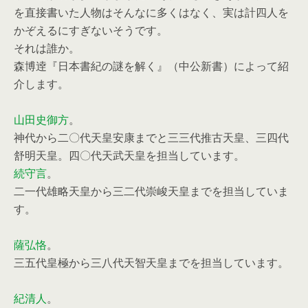
を直接書いた人物はそんなに多くはなく、実は計四人を
かぞえるにすぎないそうです。
それは誰か。
森博逹『日本書紀の謎を解く』（中公新書）によって紹
介します。
山田史御方
。
神代から二〇代天皇安康までと三三代推古天皇、三四代
舒明天皇。四〇代天武天皇を担当しています。
続守言
。
二一代雄略天皇から三二代崇峻天皇までを担当していま
す。
薩弘恪
。
三五代皇極から三八代天智天皇までを担当しています。
紀清人
。