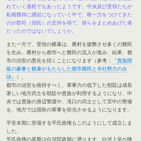
れていく過程でもあったようです。中央及び受領たちが
私権獲得に躍起になっていく中で、唯一力をつけてきた
のが郡司（領民）の支持を得て、彼らをまとめあげた者
だったのではないでしょうか。
また一方で、受領の横暴は、農村を疲弊させ多くの難民
を生み、農村から都市へと難民の流入が進み、結果、都
市の治安の悪化を招くことになります（参考：
『貴族階
級の豪奢と横暴がもたらした都市難民と寺社勢力の台
頭』
）。
都市の治安を維持すべく、軍事力の低下した朝廷は成長
著しい地方武士を朝廷や貴族が利用するようになり、中
央では貴族の身辺警護や、滝口の武士として宮中の警備
を、地方では国衙の軍事を担当させるようになります。
平安末期に登場する平氏政権もこのようにして成立しま
した。
平氏政権の基盤は白河院政期に遡ります。白河上皇が権