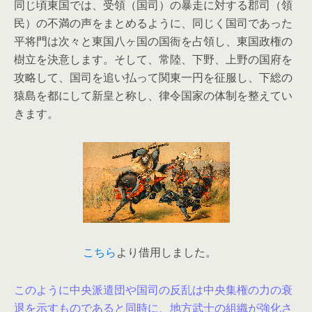
同じ頃東国では、受領（国司）の暴走に対する郡司（領
民）の不満の声をまとめるように、同じく国司であった
平将門は次々と東国八ヶ国の国衙を占領し、東国政権の
樹立を決意します。そして、常陸、下野、上野の国府を
攻略して、国司を追い払って関東一円を征服し、下総の
猿島を都にして新皇と称し、律令国家の体制を整えてい
きます。
こちら
より借用しました。
このように中央派遣団や国司の反乱は中央集権の力の衰
退を示すものであると同時に、地方武士の組織が強化さ