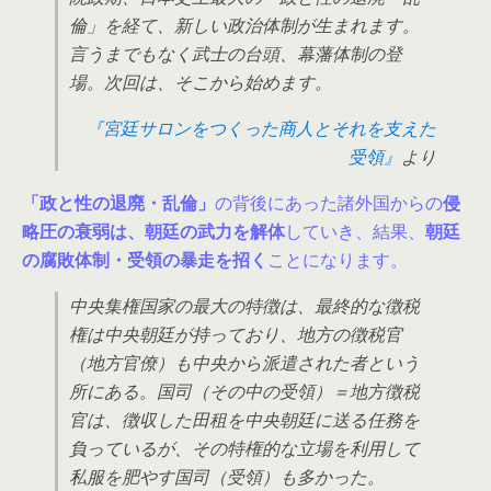
倫」を経て、新しい政治体制が生まれます。
言うまでもなく武士の台頭、幕藩体制の登
場。次回は、そこから始めます。
『宮廷サロンをつくった商人とそれを支えた
受領』
より
「政と性の退廃・乱倫」
の背後にあった諸外国からの
侵
略圧の衰弱は、朝廷の武力を解体
していき、結果、
朝廷
の腐敗体制・受領の暴走を招く
ことになります。
中央集権国家の最大の特徴は、最終的な徴税
権は中央朝廷が持っており、地方の徴税官
（地方官僚）も中央から派遣された者という
所にある。国司（その中の受領）＝地方徴税
官は、徴収した田租を中央朝廷に送る任務を
負っているが、その特権的な立場を利用して
私服を肥やす国司（受領）も多かった。