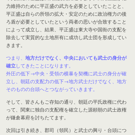
力維持のために平正盛の武力を必要としていたことと、
平正盛は自らの所領の拡大・安定のために政治権力の後
ろ盾が必要としていたという両者の思いが合致すること
によって成立し、結果、平正盛は東大寺や国衙の支配を
除去して実質的な土地所有に成功し武士団を形成してい
きます。
つまり、
地方だけでなく、中央においても武士の身分が
確立
してきたことになります。
外圧の低下→中央・受領の横暴を契機に武士の身分が確
立し、朝廷の支配力の低下→地方武士だけでなく、地方
そのものの台頭へとつながっていきます。
そして、皆さんもご存知の通り、朝廷の平氏政権に代わ
って、関東に独自の支配権を確立した源頼朝の武士政権
が鎌倉幕府を討ちたてます。
次回は引き続き、郡司（領民）と武士の興り・台頭につ