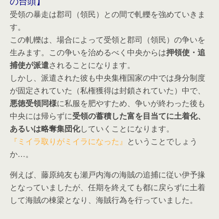
の台頭】
受領の暴走は郡司（領民）との間で軋轢を強めていきま
す。
この軋轢は、場合によって受領と郡司（領民）の争いを
生みます。この争いを治めるべく中央からは
押領使・追
捕使が派遣
されることになります。
しかし、派遣された彼も中央集権国家の中では身分制度
が固定されていた（私権獲得は封鎖されていた）中で、
悪徳受領同様
に私服を肥やすため、争いが終わった後も
中央には帰らずに
受領の蓄積した富を目当てに土着化、
あるいは略奪集団化
していくことになります。
『ミイラ取りがミイラになった』
ということでしょう
か…。
例えば、藤原純友も瀬戸内海の海賊の追捕に従い伊予掾
となっていましたが、任期を終えても都に戻らずに土着
して海賊の棟梁となり、海賊行為を行っていました。