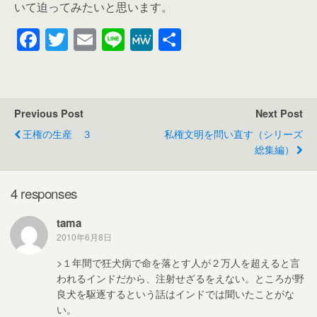
いて迫ってみたいと思います。
F
T
E
Li
M
共
a
wi
m
n
e
有
c
tt
ail
e
W
e
er
e
Previous Post
Next Post
b
王権の生産 ３
私権文明を問い直す（シリーズ
o
総集編）
o
k
4 responses
tama
2010年6月8日
>１年間で狂犬病で命を落とす人が２万人を超えると言
われるインドだから、注射せざるをえない。ところが野
良犬を駆逐するという話はインドでは聞いたことがな
い。