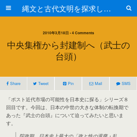
縄文と古代文明を探求しよう！
2010年3月18日 • 4 Comments
中央集権から封建制へ（武士の
台頭）
Share
Tweet
Pin
Mail
SMS
「ポスト近代市場の可能性を日本史に探る」シリーズ８
回目です。今回は、日本の中世の大きな体制の転換期で
あった『武士の台頭』について迫ってみたいと思いま
す。
院政期、日本史上最大の「政と性の退廃・乱