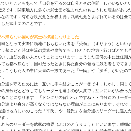
れていたこともあって「自分を守るのは自分とその仲間」しかいないと
状況です．関東地方に多くの武士団が生まれたのもこうした理由があっ
らなのです．有名な秩父党とか横山党，武蔵七党とよばれているのは全
うした武士団のことです．
都へ帰らない国司が武士の棟梁になりました
国司となって実際に領地におもむいた者を「受領」（ずりょう）といい
す．都にいた時は中流の貴族や皇族でも，ひとたび地方へ行けばとても
高い，血筋の良い人ということになります．こうした国司の中には任期
っても都へ戻らず，国司だったときに得た自分の領地に残る者もでてき
た．こうした人の中に天皇の一族であった「平氏」や「源氏」がいたの
す．
自分達を守るためには，互いに手を結ぶことが一番です．しかし，同じ
いの身分だとどうしてもリーダーを選ぶのが大変で，互いにいがみ合っ
することになります．「ドングリの背比べ」ですね・・自分達のリーダ
自分達より身分が高くなくてはならない理由がここにあります．それで
族達は地方にいのこった「平氏」や「源氏」を自分達のリーダーに選ん
です．
これらのリーダーを武家の棟梁（ぶけのとうりょう）といいます．頼朝