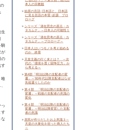
じるのか？」～第２回：現代日
本人の宗教観
代の
始原の言語･日本語と、日本語
れ
に見る言語の本質･起源 プロ
ローグ
シリーズ「潜在思念の原点・カ
タカムナ」～日本人の可能性１
発生
シリーズ「潜在思考の原点・カ
目
タカムナ」～プロローグ～
を騎
日本人はいつモノを考え始める
世が
のか 終章
田の
天皇主義の行く末とは？ ～次
代の「環境を貫く闘争圧力」か
抗す
ら考える～
第4部「明治以降の支配者の変
。唯
遷」～‘80年代以降支配者はなぜ
先祖還りしたのか
し、
第４部 「明治以降の支配者の
変遷」～戦後の支配者の意識の
変化
第４部 「明治以降の支配者の
かっ
変遷」～明治以降変質した支配
とす
者の意識
きな
庶民が作りだしたお上意識３～
天皇の大衆化を担った商人たち
～