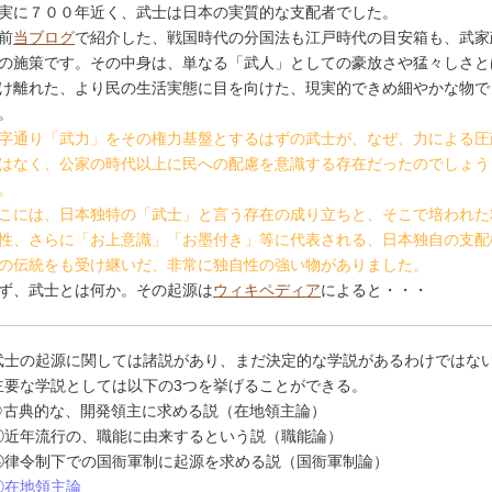
実に７００年近く、武士は日本の実質的な支配者でした。
前
当ブログ
で紹介した、戦国時代の分国法も江戸時代の目安箱も、武家
の施策です。その中身は、単なる「武人」としての豪放さや猛々しさと
け離れた、より民の生活実態に目を向けた、現実的できめ細やかな物で
。
字通り「武力」をその権力基盤とするはずの武士が、なぜ、力による圧
はなく、公家の時代以上に民への配慮を意識する存在だったのでしょう
。
こには、日本独特の「武士」と言う存在の成り立ちと、そこで培われた
性、さらに「お上意識」「お墨付き」等に代表される、日本独自の支配
の伝統をも受け継いだ、非常に独自性の強い物がありました。
ず、武士とは何か。その起源は
ウィキペディア
によると・・・
武士の起源に関しては諸説があり、まだ決定的な学説があるわけではな
主要な学説としては以下の3つを挙げることができる。
①古典的な、開発領主に求める説（在地領主論）
②近年流行の、職能に由来するという説（職能論）
③律令制下での国衙軍制に起源を求める説（国衙軍制論）
①在地領主論