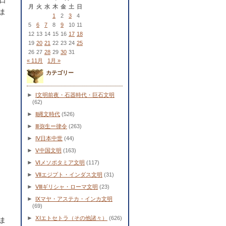
日
月
火
水
木
金
土
日
ま
1
2
3
4
5
6
7
8
9
10
11
12
13
14
15
16
17
18
19
20
21
22
23
24
25
26
27
28
29
30
31
« 11月
1月 »
カテゴリー
►
Ⅰ文明前夜・石器時代・巨石文明
(62)
►
Ⅱ縄文時代
(526)
►
Ⅲ弥生ー律令
(263)
►
Ⅳ日本中世
(44)
►
Ⅴ中国文明
(163)
►
Ⅵメソポタミア文明
(117)
►
Ⅶエジプト・インダス文明
(31)
►
Ⅷギリシャ・ローマ文明
(23)
►
Ⅸマヤ・アステカ・インカ文明
(69)
►
ⅩⅠエトセトラ（その他諸々）
(626)
ま