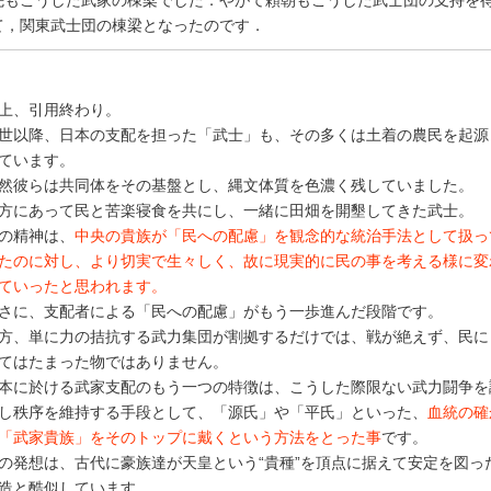
先もこうした武家の棟梁でした．やがて頼朝もこうした武士団の支持を
て，関東武士団の棟梁となったのです．
上、引用終わり。
世以降、日本の支配を担った「武士」も、その多くは土着の農民を起源
ています。
然彼らは共同体をその基盤とし、縄文体質を色濃く残していました。
方にあって民と苦楽寝食を共にし、一緒に田畑を開墾してきた武士。
の精神は、
中央の貴族が「民への配慮」を観念的な統治手法として扱っ
たのに対し、より切実で生々しく、故に現実的に民の事を考える様に変
ていったと思われます。
さに、支配者による「民への配慮」がもう一歩進んだ段階です。
方、単に力の拮抗する武力集団が割拠するだけでは、戦が絶えず、民に
てはたまった物ではありません。
本に於ける武家支配のもう一つの特徴は、こうした際限ない武力闘争を
し秩序を維持する手段として、「源氏」や「平氏」といった、
血統の確
「武家貴族」をそのトップに戴くという方法をとった事
です。
の発想は、古代に豪族達が天皇という“貴種”を頂点に据えて安定を図っ
造と酷似しています。