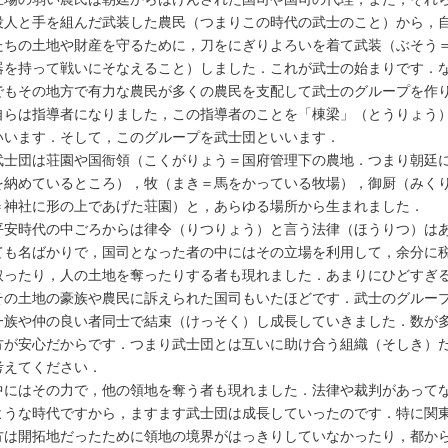
役人と手を組んだ武装した農民（つまりこの時代の武士のこと）から，
たちの土地や財産を守るために，刀をにぎりよろいを着て武装（ぶそう
器を持って戦いにそなえること）しました．これが武士の始まりです．
でもその地方で有力な農民が多くの農民を支配して武士のグループを作
自らは指導者になりました，この指導者のことを「棟梁」（とうりょう
いいます．そして，このグループを武士団といいます．
武士団は荘園や国衙領（こくがりょう＝国府管理下の農地．つまり朝廷
を納めているところ），牧（まき＝馬をかっている牧場），御厨（みく
＝神社に形の上であげた荘園）と，あらゆる場所から生まれました．
平安時代の中ごろからは律令（りつりょう）と言う法律（ほうりつ）は
ても名ばかりで，国司となった者の中にはその立場を利用して，余分に
取ったり，人の土地を奪ったりする者も現れました．あまりにひどすぎ
その土地の豪族や農民に訴えられた国司もいたほどです．武士のグルー
一族や仲の良い者同士で結束（けっそく）し成長していきました．数が
方が安心だからです．つまり武士団とは互いに助け合う組織（そしき）
考えてください．
中にはその力で，他の領地を奪う者も現れました．法律や裁判があって
ような時代ですから，ますます武士団は成長していったのです．特に関
方は開拓地だったために領地の境界がはっきりしていなかったり，都か