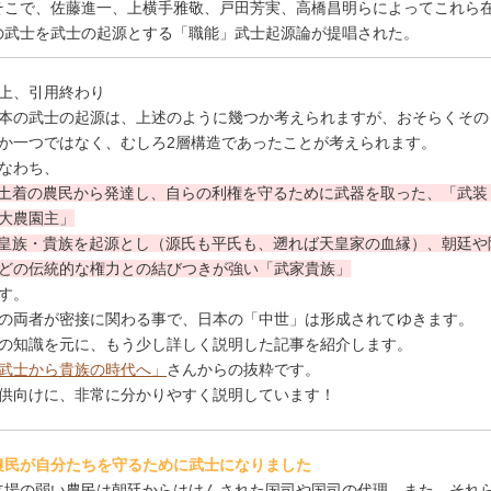
そこで、佐藤進一、上横手雅敬、戸田芳実、高橋昌明らによってこれら
の武士を武士の起源とする「職能」武士起源論が提唱された。
上、引用終わり
本の武士の起源は、上述のように幾つか考えられますが、おそらくその
か一つではなく、むしろ2層構造であったことが考えられます。
なわち、
土着の農民から発達し、自らの利権を守るために武器を取った、「武装
大農園主」
皇族・貴族を起源とし（源氏も平氏も、遡れば天皇家の血縁）、朝廷や
どの伝統的な権力との結びつきが強い「武家貴族」
す。
の両者が密接に関わる事で、日本の「中世」は形成されてゆきます。
の知識を元に、もう少し詳しく説明した記事を紹介します。
武士から貴族の時代へ」
さんからの抜粋です。
供向けに、非常に分かりやすく説明しています！
農民が自分たちを守るために武士になりました
立場の弱い農民は朝廷からはけんされた国司や国司の代理，また，それ