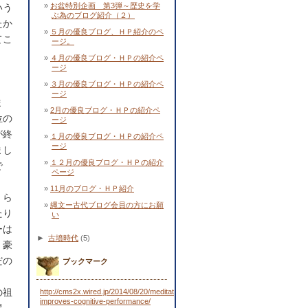
お盆特別企画 第3弾～歴史を学
いう
ぶ為のブログ紹介（２）
たか
５月の優良ブログ、ＨＰ紹介のペ
てこ
ージ。
４月の優良ブログ・ＨＰの紹介ペ
ージ
３月の優良ブログ・ＨＰの紹介ペ
ージ
ま
2月の優良ブログ・ＨＰの紹介ペ
位の
ージ
が終
１月の優良ブログ・ＨＰの紹介ペ
ージ
まし
１２月の優良ブログ・ＨＰの紹介
で
ページ
11月のブログ・ＨＰ紹介
くら
縄文ー古代ブログ会員の方にお願
たり
い
ーは
►
古墳時代
(5)
，豪
だの
ブックマーク
の祖
http://cms2x.wired.jp/2014/08/20/meditation-
improves-cognitive-performance/