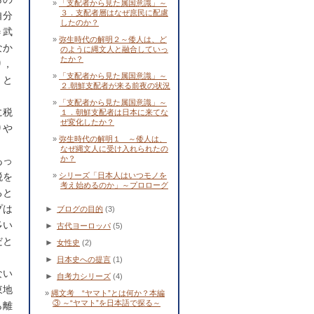
「支配者から見た属国意識」～
３．支配者層はなぜ庶民に配慮
自分
したのか？
＝武
弥生時代の解明２～倭人は、ど
なか
のように縄文人と融合していっ
たか？
り，
「支配者から見た属国意識」～
）と
２.朝鮮支配者が来る前夜の状況
「支配者から見た属国意識」～
に税
１．朝鮮支配者は日本に来てな
ぜ変化したか？
りや
弥生時代の解明１ ～倭人は、
なぜ縄文人に受け入れられたの
か？
あっ
税を
シリーズ「日本人はいつモノを
考え始めるのか」～プロローグ
ると
プは
►
ブログの目的
(3)
多い
►
古代ヨーロッパ
(5)
だと
►
女性史
(2)
►
日本史への提言
(1)
ない
►
自考力シリーズ
(4)
東地
縄文考 “ヤマト”とは何か？本編
③ ～“ヤマト”を日本語で探る～
ら離