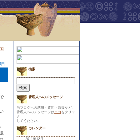
国
8日
検索
検
索:
で
管理人へのメッセージ
当ブログへの感想・質問・応援など、
い
管理人へのメッセージは
ココ
をクリッ
ク
してください。
。
カレンダー
激
2011年12月