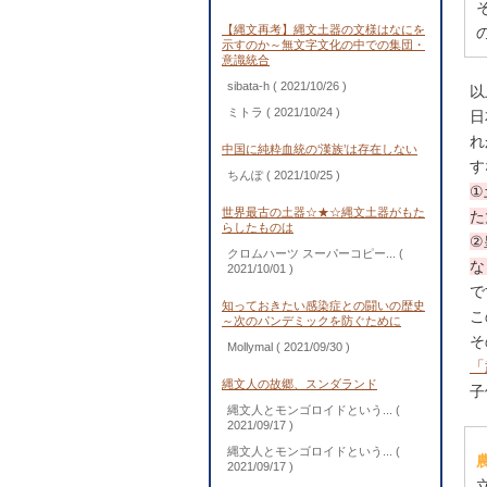
【縄文再考】縄文土器の文様はなにを
示すのか～無文字文化の中での集団・
意識統合
sibata-h
( 2021/10/26 )
以
ミトラ
( 2021/10/24 )
日
れ
中国に純粋血統の‘漢族’は存在しない
す
ちんぽ
( 2021/10/25 )
①
世界最古の土器☆★☆縄文土器がもた
た
らしたものは
②
クロムハーツ スーパーコピー...
(
な
2021/10/01 )
で
知っておきたい感染症との闘いの歴史
こ
～次のパンデミックを防ぐために
そ
Mollymal
( 2021/09/30 )
「
縄文人の故郷、スンダランド
子
縄文人とモンゴロイドという...
(
2021/09/17 )
縄文人とモンゴロイドという...
(
2021/09/17 )