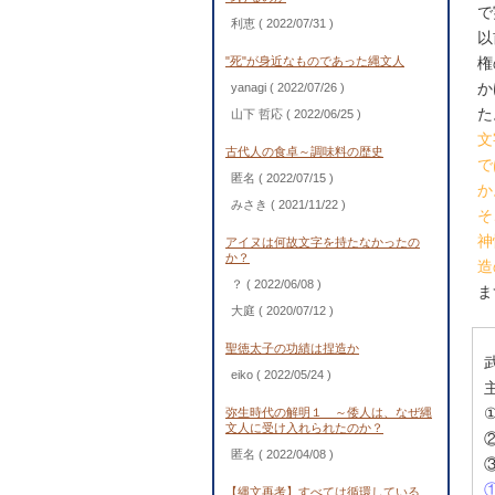
で
利恵
( 2022/07/31 )
以
"死"が身近なものであった縄文人
権
か
yanagi
( 2022/07/26 )
た
山下 哲応
( 2022/06/25 )
文
古代人の食卓～調味料の歴史
で
匿名
( 2022/07/15 )
か
みさき
( 2021/11/22 )
そ
神
アイヌは何故文字を持たなかったの
か？
造
？
( 2022/06/08 )
ま
大庭
( 2020/07/12 )
聖徳太子の功績は捏造か
eiko
( 2022/05/24 )
弥生時代の解明１ ～倭人は、なぜ縄
文人に受け入れられたのか？
匿名
( 2022/04/08 )
【縄文再考】すべては循環している