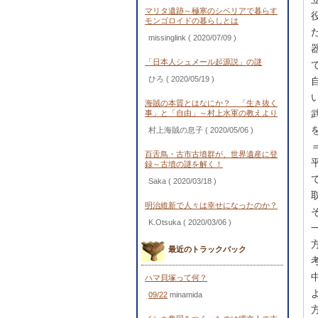
マリタ遺跡～極寒のシベリアで暮らす
モンゴロイドの暮らしとは
missinglink
( 2020/07/09 )
「日本人シュメール起源説」の謎
ひろ
( 2020/05/19 )
海賊の本質とはなにか？ 「生き抜く
事」と「自由」～村上水軍の教えより
村上海賊の息子
( 2020/05/06 )
百舌鳥・古市古墳群が、世界遺産に登
録～古墳の謎を解く！
Saka
( 2020/03/18 )
明治維新で人々は幸せになったのか？
K.Otsuka
( 2020/03/06 )
最近のトラックバック
ハマ貝塚って何？
09/22
minamida