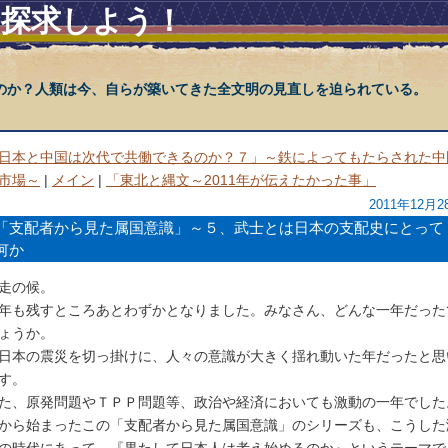
を探求しよう！
のか？人類は今、自らが築いてきた全文明の見直しを迫られている。
日本と中国は次代で共働できるのか？７」～鉄によってもたらされた中
市場～
|
メイン
|
「東北と縄文～2011年が伝えたかった事」
2011年12月2
「支配者から見た属国意識」～５、武士とは日本の支配史にとって
何か
走の候。
年も残すところあとわずかとなりました。みなさん、どんな一年だった
ょうか。
日本の震災を切っ掛けに、人々の意識が大きく揺れ動いた年だったと思
す。
た、原発問題やＴＰＰ問題等、政治や経済においても激動の一年でした
から始まったこの「支配者から見た属国意識」のシリーズも、こうした