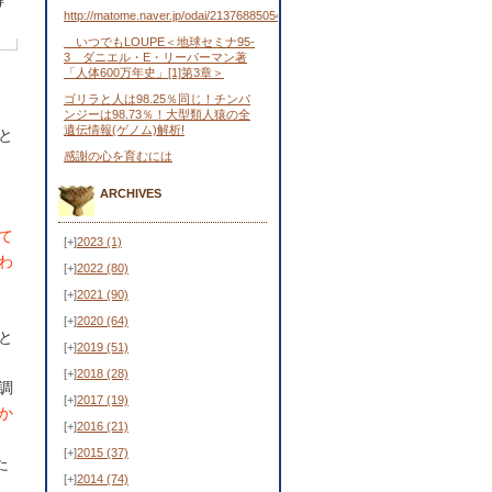
得
http://matome.naver.jp/odai/2137688505443481701
いつでもLOUPE＜地球セミナ95-
3 ダニエル・E・リーバーマン著
「人体600万年史」[1]第3章＞
ゴリラと人は98.25％同じ！チンパ
ンジーは98.73％！大型類人猿の全
遺伝情報(ゲノム)解析!
と
感謝の心を育むには
ARCHIVES
て
[+]
2023
(1)
わ
[+]
2022
(80)
[+]
2021
(90)
[+]
2020
(64)
と
[+]
2019
(51)
[+]
2018
(28)
調
[+]
2017
(19)
か
[+]
2016
(21)
[+]
2015
(37)
た
[+]
2014
(74)