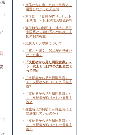
在京
庶民が作り出したお上意識２～
浸透しなかった天皇制
第３部 「庶民が作り出したお
上意識」～お上意識の醸成過程
弥生時代の解明４～神社に見る
ど
中国系から朝鮮系への転換、支
配体制の確立
現代人と天皇制について
「東北と縄文～2011年が伝えた
し
かった事」
「支配者から見た属国意識」～
院
５、武士とは日本の支配史にと
って何か
「支配者から見た属国意識」～
４．支配者が作り出した天皇主
義3
「支配者から見た属国意識」～
４．支配者が作り出した天皇主
義２
弥生時代の解明３～弥生時代は
階層化していたのか？
「支配者から見た属国意識」～
４．支配者が作り出した天皇主
義１
らの