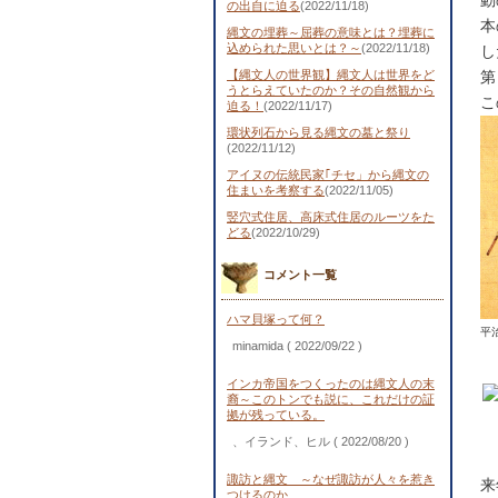
動
の出自に迫る
(2022/11/18)
本
縄文の埋葬～屈葬の意味とは？埋葬に
込められた思いとは？～
(2022/11/18)
し
【縄文人の世界観】縄文人は世界をど
第
うとらえていたのか？その自然観から
こ
迫る！
(2022/11/17)
環状列石から見る縄文の墓と祭り
(2022/11/12)
アイヌの伝統民家｢チセ」から縄文の
住まいを考察する
(2022/11/05)
竪穴式住居、高床式住居のルーツをた
どる
(2022/10/29)
コメント一覧
ハマ貝塚って何？
平
minamida
( 2022/09/22 )
インカ帝国をつくったのは縄文人の末
裔～このトンでも説に、これだけの証
拠が残っている。
、イランド、ヒル
( 2022/08/20 )
諏訪と縄文 ～なぜ諏訪が人々を惹き
来
つけるのか