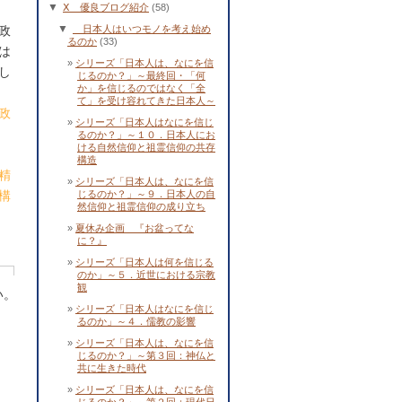
▼
Ⅹ 優良ブログ紹介
(58)
▼
政
日本人はいつモノを考え始め
るのか
(33)
は
シリーズ「日本人は、なにを信
し
じるのか？」～最終回・「何
か」を信じるのではなく「全
て」を受け容れてきた日本人～
政
シリーズ「日本人はなにを信じ
るのか？」～１０．日本人にお
ける自然信仰と祖霊信仰の共存
構造
精
シリーズ「日本人は、なにを信
構
じるのか？」～９．日本人の自
然信仰と祖霊信仰の成り立ち
夏休み企画 『お盆ってな
に？』
シリーズ「日本人は何を信じる
のか」～５．近世における宗教
観
い。
シリーズ「日本人はなにを信じ
るのか」～４．儒教の影響
シリーズ「日本人は、なにを信
じるのか？」～第３回：神仏と
共に生きた時代
シリーズ「日本人は、なにを信