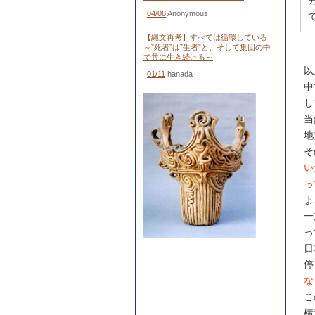
04/08
Anonymous
【縄文再考】すべては循環している
～”死者”は”生者”と、そして集団の中
で共に生き続ける～
以
01/11
hanada
中
し
当
地
そ
い
っ
ま
一
っ
日
停
な
こ
構