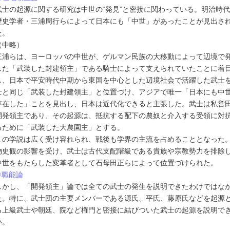
武士の起源に関する研究は中世の“発見”と密接に関わっている。明治時
歴史学者・三浦周行らによって日本にも「中世」があったことが見出さ
た。
（中略）
三浦らは、ヨーロッパの中世が、ゲルマン民族の大移動によって辺境で
した「武装した封建領主」である騎士によって支えられていたことに着
し、日本で平安時代中期から東国を中心とした辺境社会で活躍した武士
士と同じ「武装した封建領主」と位置づけ、アジアで唯一「日本にも中
存在した」ことを見出し、日本は近代化できると主張した。武士は私営
開発領主であり、その起源は、抵抗する配下の農奴と介入する受領に対
るために「武装した大農園主」とする。
この学説は広く受け容れられ、戦後も学界の主流を占めることとなった
物史観の影響を受け、武士は古代支配階級である貴族や宗教勢力を排除
中世をもたらした変革者として石母田正らによって位置づけられた。
②職能論
しかし、「開発領主」論では全ての武士の発生を説明できたわけではな
た。特に、武士団の主要メンバーである源氏、平氏、藤原氏などを起源
る上級武士や朝廷、院など権門と密接に結びついた武士の起源を説明で
い。