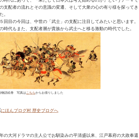
の時代にあって、『果たして日本人は考え始めるのか』というテーマで
の支配者の流れとその意識の変遷、そして大衆の心の有り様を探ってき
た。
５回目の今回は、中世の「武士」の支配に注目してみたいと思います。
の時代もまた、支配者層が貴族から武士へと移る激動の時代でした。
治物語絵巻 写真は
こちら
からお借りしました
年の大河ドラマの主人公でお馴染みの平清盛以来、江戸幕府の大政奉還