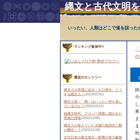
縄文と古代文明
いったい、人類はどこで道を誤った
ランキング参加中!!
「
の
最近のエントリー
師
縄文人の意識に迫る～人口増大、どう
する縄文人～
(2023/01/31)
今
縄文土器～「縄」はいったい何を表し
し
ているのか？
(2022/12/12)
東
続縄文時代 フゴッペ洞窟に描かれた
壁画の意味
(2022/12/06)
ま
ま
縄文人が捉えていた太陽の規則性と数
の概念！？
(2022/11/28)
秋
古代日本の東北地方～蝦夷の有力豪族