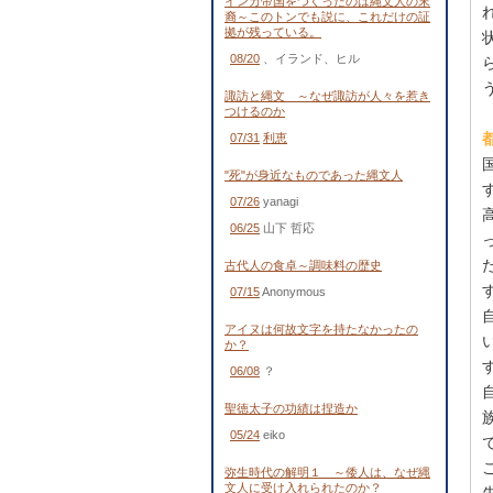
インカ帝国をつくったのは縄文人の末
裔～このトンでも説に、これだけの証
拠が残っている。
08/20
、イランド、ヒル
諏訪と縄文 ～なぜ諏訪が人々を惹き
つけるのか
07/31
利恵
"死"が身近なものであった縄文人
07/26
yanagi
06/25
山下 哲応
古代人の食卓～調味料の歴史
07/15
Anonymous
アイヌは何故文字を持たなかったの
か？
06/08
？
聖徳太子の功績は捏造か
05/24
eiko
弥生時代の解明１ ～倭人は、なぜ縄
文人に受け入れられたのか？