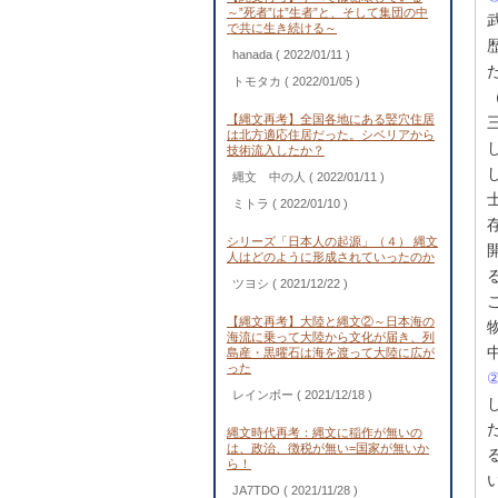
～”死者”は”生者”と、そして集団の中
で共に生き続ける～
hanada
( 2022/01/11 )
トモタカ
( 2022/01/05 )
【縄文再考】全国各地にある竪穴住居
は北方適応住居だった。シベリアから
技術流入したか？
縄文 中の人
( 2022/01/11 )
ミトラ
( 2022/01/10 )
シリーズ「日本人の起源」（４） 縄文
人はどのように形成されていったのか
ツヨシ
( 2021/12/22 )
【縄文再考】大陸と縄文②～日本海の
海流に乗って大陸から文化が届き、列
島産・黒曜石は海を渡って大陸に広が
った
レインボー
( 2021/12/18 )
縄文時代再考：縄文に稲作が無いの
は、政治、徴税が無い=国家が無いか
ら！
JA7TDO
( 2021/11/28 )