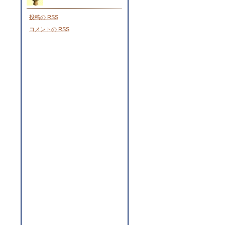
投稿の
RSS
コメントの
RSS