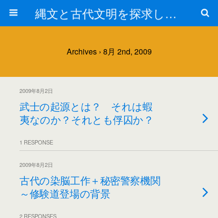
縄文と古代文明を探求しよう！
Archives › 8月 2nd, 2009
2009年8月2日
武士の起源とは？ それは蝦
夷なのか？それとも俘囚か？
1 RESPONSE
2009年8月2日
古代の染脳工作＋秘密警察機関
～修験道登場の背景
2 RESPONSES