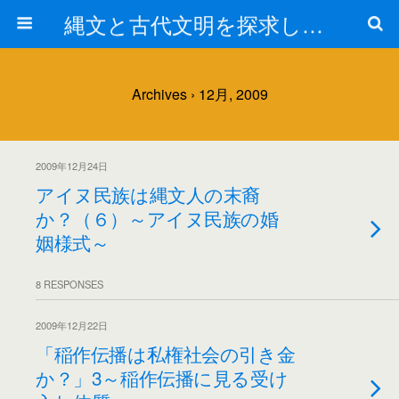
縄文と古代文明を探求しよう！
Archives › 12月, 2009
2009年12月24日
アイヌ民族は縄文人の末裔
か？（６）～アイヌ民族の婚
姻様式～
8 RESPONSES
2009年12月22日
「稲作伝播は私権社会の引き金
か？」3～稲作伝播に見る受け