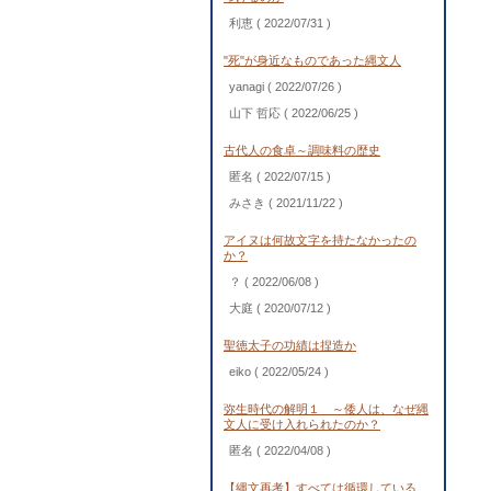
利恵
( 2022/07/31 )
"死"が身近なものであった縄文人
yanagi
( 2022/07/26 )
山下 哲応
( 2022/06/25 )
古代人の食卓～調味料の歴史
匿名
( 2022/07/15 )
みさき
( 2021/11/22 )
アイヌは何故文字を持たなかったの
か？
？
( 2022/06/08 )
大庭
( 2020/07/12 )
聖徳太子の功績は捏造か
eiko
( 2022/05/24 )
弥生時代の解明１ ～倭人は、なぜ縄
文人に受け入れられたのか？
匿名
( 2022/04/08 )
【縄文再考】すべては循環している