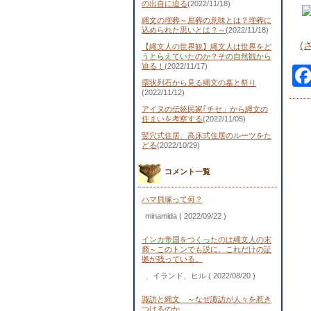
の出自に迫る
(2022/11/18)
縄文の埋葬～屈葬の意味とは？埋葬に
込められた思いとは？～
(2022/11/18)
(
【縄文人の世界観】縄文人は世界をど
うとらえていたのか？その自然観から
迫る！
(2022/11/17)
環状列石から見る縄文の墓と祭り
(2022/11/12)
アイヌの伝統民家｢チセ」から縄文の
住まいを考察する
(2022/11/05)
竪穴式住居、高床式住居のルーツをた
どる
(2022/10/29)
コメント一覧
ハマ貝塚って何？
minamida
( 2022/09/22 )
インカ帝国をつくったのは縄文人の末
裔～このトンでも説に、これだけの証
拠が残っている。
、イランド、ヒル
( 2022/08/20 )
諏訪と縄文 ～なぜ諏訪が人々を惹き
つけるのか