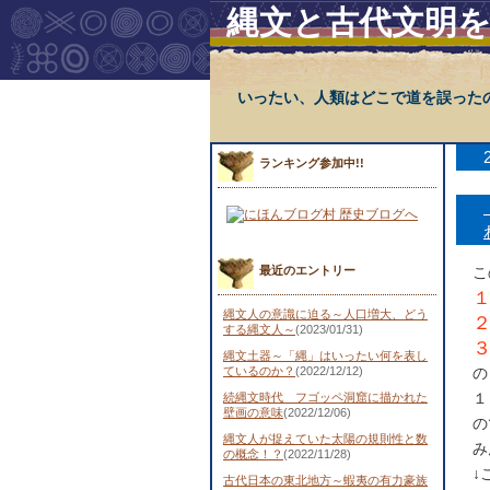
縄文と古代文明
いったい、人類はどこで道を誤った
ランキング参加中!!
最近のエントリー
こ
縄文人の意識に迫る～人口増大、どう
する縄文人～
(2023/01/31)
縄文土器～「縄」はいったい何を表し
ているのか？
(2022/12/12)
の
続縄文時代 フゴッペ洞窟に描かれた
壁画の意味
(2022/12/06)
の
縄文人が捉えていた太陽の規則性と数
み
の概念！？
(2022/11/28)
↓
古代日本の東北地方～蝦夷の有力豪族