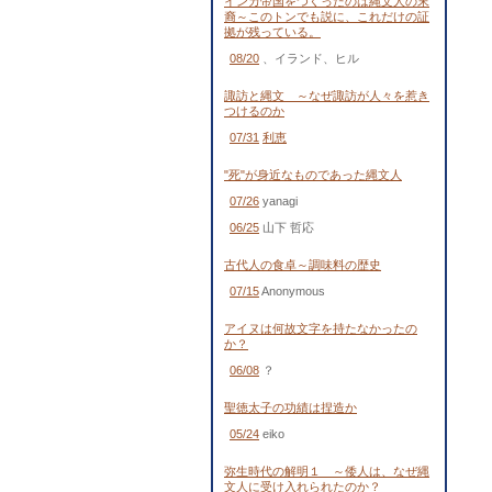
インカ帝国をつくったのは縄文人の末
裔～このトンでも説に、これだけの証
拠が残っている。
08/20
、イランド、ヒル
諏訪と縄文 ～なぜ諏訪が人々を惹き
つけるのか
07/31
利恵
"死"が身近なものであった縄文人
07/26
yanagi
06/25
山下 哲応
古代人の食卓～調味料の歴史
07/15
Anonymous
アイヌは何故文字を持たなかったの
か？
06/08
？
聖徳太子の功績は捏造か
05/24
eiko
弥生時代の解明１ ～倭人は、なぜ縄
文人に受け入れられたのか？