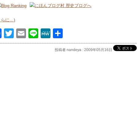
さらに…)
Facebook
Twitter
Email
Line
MeWe
共
有
投稿者 nandeya : 2009年05月16日