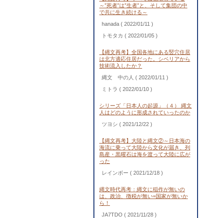
～”死者”は”生者”と、そして集団の中
で共に生き続ける～
hanada
( 2022/01/11 )
トモタカ
( 2022/01/05 )
【縄文再考】全国各地にある竪穴住居
は北方適応住居だった。シベリアから
技術流入したか？
縄文 中の人
( 2022/01/11 )
ミトラ
( 2022/01/10 )
シリーズ「日本人の起源」（４） 縄文
人はどのように形成されていったのか
ツヨシ
( 2021/12/22 )
【縄文再考】大陸と縄文②～日本海の
海流に乗って大陸から文化が届き、列
島産・黒曜石は海を渡って大陸に広が
った
レインボー
( 2021/12/18 )
縄文時代再考：縄文に稲作が無いの
は、政治、徴税が無い=国家が無いか
ら！
JA7TDO
( 2021/11/28 )