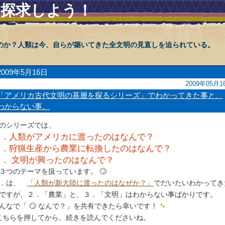
を探求しよう！
のか？人類は今、自らが築いてきた全文明の見直しを迫られている。
2009年5月16日
2009年05月1
「アメリカ古代文明の基層を探るシリーズ」でわかってきた事と、
わからない事。
のシリーズでは、
１．人類がアメリカに渡ったのはなんで？
２．狩猟生産から農業に転換したのはなんで？
３． 文明が興ったのはなんで？
３つのテーマを扱っています。 🙄
１．は、
「人類が新大陸に渡ったのはなぜか？」
でだいたいわかってき
ですが、２．「農業」と、３．「文明」はわからない事ばかりです。
んなで「 🙄 なんで？」を共有できたら幸いです！
こちらを押してから、続きを読んでくださいね。