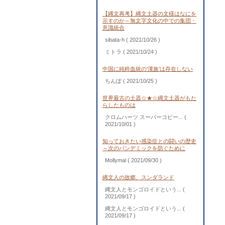
【縄文再考】縄文土器の文様はなにを
示すのか～無文字文化の中での集団・
意識統合
sibata-h
( 2021/10/26 )
ミトラ
( 2021/10/24 )
中国に純粋血統の‘漢族’は存在しない
ちんぽ
( 2021/10/25 )
世界最古の土器☆★☆縄文土器がもた
らしたものは
クロムハーツ スーパーコピー...
(
2021/10/01 )
知っておきたい感染症との闘いの歴史
～次のパンデミックを防ぐために
Mollymal
( 2021/09/30 )
縄文人の故郷、スンダランド
縄文人とモンゴロイドという...
(
2021/09/17 )
縄文人とモンゴロイドという...
(
2021/09/17 )