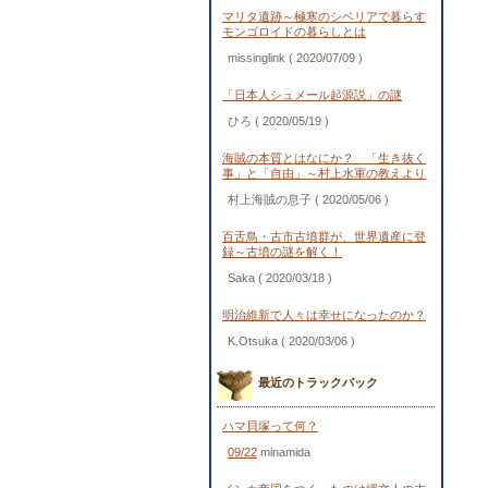
マリタ遺跡～極寒のシベリアで暮らす
モンゴロイドの暮らしとは
missinglink
( 2020/07/09 )
「日本人シュメール起源説」の謎
ひろ
( 2020/05/19 )
海賊の本質とはなにか？ 「生き抜く
事」と「自由」～村上水軍の教えより
村上海賊の息子
( 2020/05/06 )
百舌鳥・古市古墳群が、世界遺産に登
録～古墳の謎を解く！
Saka
( 2020/03/18 )
明治維新で人々は幸せになったのか？
K.Otsuka
( 2020/03/06 )
最近のトラックバック
ハマ貝塚って何？
09/22
minamida