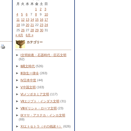
月
火
水
木
金
土
日
1
2
3
4
5
6
7
8
9
10
11
12
13
14
15
16
17
18
19
20
21
22
23
24
25
26
27
28
29
30
31
« 4月
6月 »
カテゴリー
►
Ⅰ文明前夜・石器時代・巨石文明
(62)
►
Ⅱ縄文時代
(526)
►
Ⅲ弥生ー律令
(263)
►
Ⅳ日本中世
(44)
►
Ⅴ中国文明
(163)
►
Ⅵメソポタミア文明
(117)
►
Ⅶエジプト・インダス文明
(31)
►
Ⅷギリシャ・ローマ文明
(23)
►
Ⅸマヤ・アステカ・インカ文明
(69)
►
ⅩⅠエトセトラ（その他諸々）
(626)