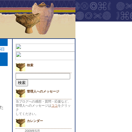
6日
検索
検
索:
管理人へのメッセージ
当ブログへの感想・質問・応援など、
管理人へのメッセージは
ココ
をクリッ
た
ク
してください。
カレンダー
2009年5月