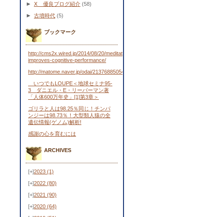
►
Ⅹ 優良ブログ紹介
(58)
►
古墳時代
(5)
ブックマーク
http://cms2x.wired.jp/2014/08/20/meditation-
improves-cognitive-performance/
http://matome.naver.jp/odai/2137688505443481701
いつでもLOUPE＜地球セミナ95-
3 ダニエル・E・リーバーマン著
「人体600万年史」[1]第3章＞
ゴリラと人は98.25％同じ！チンパ
ンジーは98.73％！大型類人猿の全
遺伝情報(ゲノム)解析!
感謝の心を育むには
ARCHIVES
[+]
2023
(1)
[+]
2022
(80)
[+]
2021
(90)
[+]
2020
(64)