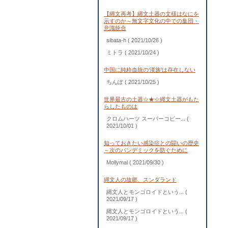
【縄文再考】縄文土器の文様はなにを
示すのか～無文字文化の中での集団・
意識統合
sibata-h
( 2021/10/26 )
ミトラ
( 2021/10/24 )
中国に純粋血統の‘漢族’は存在しない
ちんぽ
( 2021/10/25 )
世界最古の土器☆★☆縄文土器がもた
らしたものは
クロムハーツ スーパーコピー...
(
2021/10/01 )
知っておきたい感染症との闘いの歴史
～次のパンデミックを防ぐために
Mollymal
( 2021/09/30 )
縄文人の故郷、スンダランド
縄文人とモンゴロイドという...
(
2021/09/17 )
縄文人とモンゴロイドという...
(
2021/09/17 )