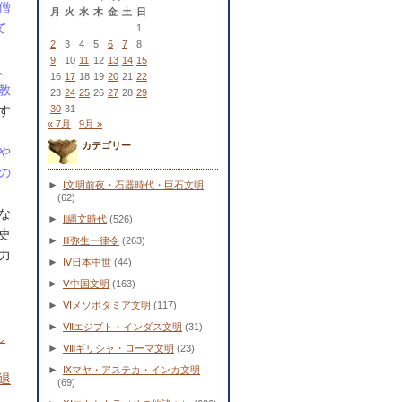
僧
月
火
水
木
金
土
日
て
1
2
3
4
5
6
7
8
9
10
11
12
13
14
15
、
16
17
18
19
20
21
22
教
23
24
25
26
27
28
29
す
30
31
« 7月
9月 »
カテゴリー
や
の
►
Ⅰ文明前夜・石器時代・巨石文明
(62)
な
►
Ⅱ縄文時代
(526)
史
►
Ⅲ弥生ー律令
(263)
力
►
Ⅳ日本中世
(44)
►
Ⅴ中国文明
(163)
►
Ⅵメソポタミア文明
(117)
►
Ⅶエジプト・インダス文明
(31)
し
►
Ⅷギリシャ・ローマ文明
(23)
►
Ⅸマヤ・アステカ・インカ文明
退
(69)