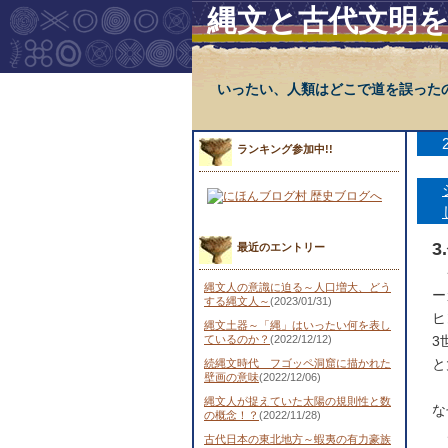
縄文と古代文明
いったい、人類はどこで道を誤った
ランキング参加中!!
最近のエントリー
イ
縄文人の意識に迫る～人口増大、どう
ー
する縄文人～
(2023/01/31)
ヒ
縄文土器～「縄」はいったい何を表し
ているのか？
(2022/12/12)
3
と
続縄文時代 フゴッペ洞窟に描かれた
壁画の意味
(2022/12/06)
縄文人が捉えていた太陽の規則性と数
な
の概念！？
(2022/11/28)
こ
古代日本の東北地方～蝦夷の有力豪族