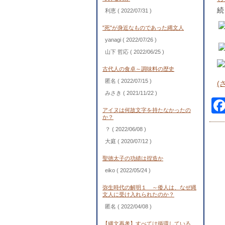
続
利恵
( 2022/07/31 )
"死"が身近なものであった縄文人
yanagi
( 2022/07/26 )
山下 哲応
( 2022/06/25 )
古代人の食卓～調味料の歴史
匿名
( 2022/07/15 )
(
みさき
( 2021/11/22 )
アイヌは何故文字を持たなかったの
か？
？
( 2022/06/08 )
大庭
( 2020/07/12 )
聖徳太子の功績は捏造か
eiko
( 2022/05/24 )
弥生時代の解明１ ～倭人は、なぜ縄
文人に受け入れられたのか？
匿名
( 2022/04/08 )
【縄文再考】すべては循環している