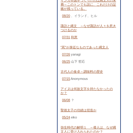
インカ帝国をつくったのは縄文人の末
裔～このトンでも説に、これだけの証
拠が残っている。
08/20
、イランド、ヒル
諏訪と縄文 ～なぜ諏訪が人々を惹き
つけるのか
07/31
利恵
"死"が身近なものであった縄文人
07/26
yanagi
06/25
山下 哲応
古代人の食卓～調味料の歴史
07/15
Anonymous
アイヌは何故文字を持たなかったの
か？
06/08
？
聖徳太子の功績は捏造か
05/24
eiko
弥生時代の解明１ ～倭人は、なぜ縄
文人に受け入れられたのか？