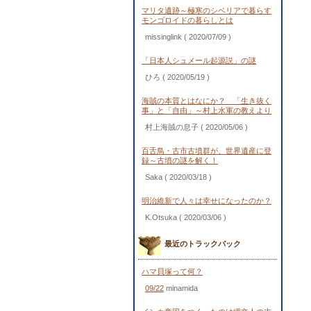
マリタ遺跡～極寒のシベリアで暮らす
モンゴロイドの暮らしとは
missinglink
( 2020/07/09 )
「日本人シュメール起源説」の謎
ひろ
( 2020/05/19 )
海賊の本質とはなにか？ 「生き抜く
事」と「自由」～村上水軍の教えより
村上海賊の息子
( 2020/05/06 )
百舌鳥・古市古墳群が、世界遺産に登
録～古墳の謎を解く！
Saka
( 2020/03/18 )
明治維新で人々は幸せになったのか？
K.Otsuka
( 2020/03/06 )
最近のトラックバック
ハマ貝塚って何？
09/22
minamida