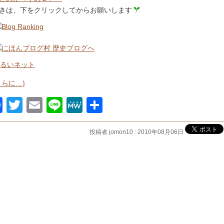
きは、下をクリックしてからお願いします
さらに…)
Facebook
Twitter
Email
Line
MeWe
共
有
投稿者 jomon10 : 2010年08月06日