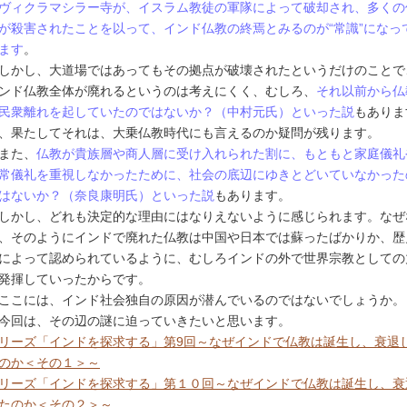
ヴィクラマシラー寺が、イスラム教徒の軍隊によって破却され、多くの
が殺害されたことを以って、インド仏教の終焉とみるのが“常識”になっ
ます
。
かし、大道場ではあってもその拠点が破壊されたというだけのことで
ンド仏教全体が廃れるというのは考えにくく、むしろ、
それ以前から仏
民衆離れを起していたのではないか？（中村元氏）といった説
もありま
、果たしてそれは、大乗仏教時代にも言えるのか疑問が残ります。
また、
仏教が貴族層や商人層に受け入れられた割に、もともと家庭儀礼
常儀礼を重視しなかったために、社会の底辺にゆきとどいていなかった
はないか？（奈良康明氏）といった説
もあります。
かし、どれも決定的な理由にはなりえないように感じられます。なぜ
、そのようにインドで廃れた仏教は中国や日本では蘇ったばかりか、歴
によって認められているように、むしろインドの外で世界宗教としての
発揮していったからです。
こには、インド社会独自の原因が潜んでいるのではないでしょうか。
回は、その辺の謎に迫っていきたいと思います。
リーズ「インドを探求する」第9回～なぜインドで仏教は誕生し、衰退
のか＜その１＞～
リーズ「インドを探求する」第１０回～なぜインドで仏教は誕生し、衰
たのか＜その２＞～