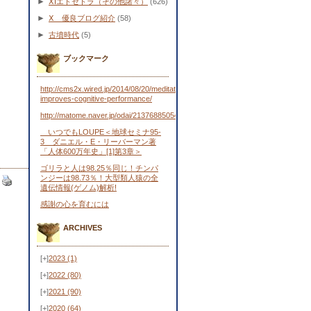
►
ⅩⅠエトセトラ（その他諸々）
(626)
►
Ⅹ 優良ブログ紹介
(58)
►
古墳時代
(5)
ブックマーク
http://cms2x.wired.jp/2014/08/20/meditation-
improves-cognitive-performance/
http://matome.naver.jp/odai/2137688505443481701
いつでもLOUPE＜地球セミナ95-
3 ダニエル・E・リーバーマン著
「人体600万年史」[1]第3章＞
ゴリラと人は98.25％同じ！チンパ
ンジーは98.73％！大型類人猿の全
遺伝情報(ゲノム)解析!
感謝の心を育むには
ARCHIVES
[+]
2023
(1)
[+]
2022
(80)
[+]
2021
(90)
[+]
2020
(64)