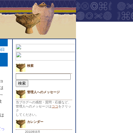
6日
検索
検
索:
ョ
は
管理人へのメッセージ
～
教
当ブログへの感想・質問・応援など、
管理人へのメッセージは
ココ
をクリッ
ク
は
してください。
カレンダー
だっ
2010年8月