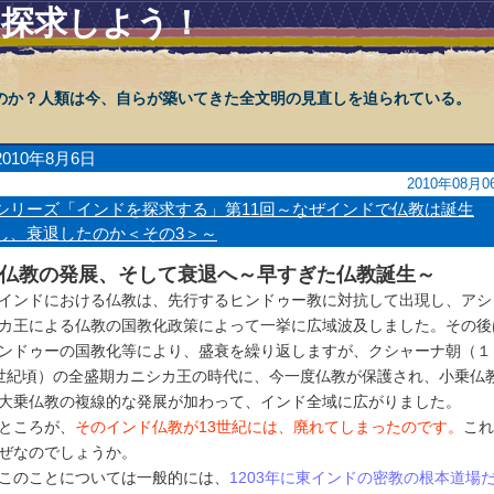
を探求しよう！
のか？人類は今、自らが築いてきた全文明の見直しを迫られている。
2010年8月6日
2010年08月0
シリーズ「インドを探求する」第11回～なぜインドで仏教は誕生
し、衰退したのか＜その3＞～
3.仏教の発展、そして衰退へ～早すぎた仏教誕生～
ンドにおける仏教は、先行するヒンドゥー教に対抗して出現し、アシ
カ王による仏教の国教化政策によって一挙に広域波及しました。その後
ンドゥーの国教化等により、盛衰を繰り返しますが、クシャーナ朝（１
世紀頃）の全盛期カニシカ王の時代に、今一度仏教が保護され、小乗仏
大乗仏教の複線的な発展が加わって、インド全域に広がりました。
ところが、
そのインド仏教が13世紀には、廃れてしまったのです。
これ
ぜなのでしょうか。
のことについては一般的には、
1203年に東インドの密教の根本道場