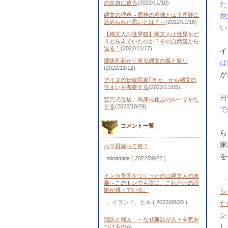
の出自に迫る
(2022/11/18)
た
縄文の埋葬～屈葬の意味とは？埋葬に
尼
込められた思いとは？～
(2022/11/18)
い
【縄文人の世界観】縄文人は世界をど
し
うとらえていたのか？その自然観から
迫る！
(2022/11/17)
イ
環状列石から見る縄文の墓と祭り
は
(2022/11/12)
が
アイヌの伝統民家｢チセ」から縄文の
住まいを考察する
(2022/11/05)
日
竪穴式住居、高床式住居のルーツをた
どる
(2022/10/29)
で
し
コメント一覧
ら
家
ハマ貝塚って何？
を
minamida
( 2022/09/22 )
こ
インカ帝国をつくったのは縄文人の末
今
裔～このトンでも説に、これだけの証
拠が残っている。
シ
、イランド、ヒル
( 2022/08/20 )
た
シ
諏訪と縄文 ～なぜ諏訪が人々を惹き
し
つけるのか