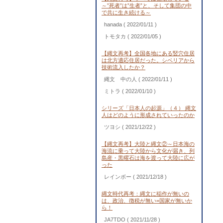
～”死者”は”生者”と、そして集団の中
で共に生き続ける～
hanada
( 2022/01/11 )
トモタカ
( 2022/01/05 )
【縄文再考】全国各地にある竪穴住居
は北方適応住居だった。シベリアから
技術流入したか？
縄文 中の人
( 2022/01/11 )
ミトラ
( 2022/01/10 )
シリーズ「日本人の起源」（４） 縄文
人はどのように形成されていったのか
ツヨシ
( 2021/12/22 )
【縄文再考】大陸と縄文②～日本海の
海流に乗って大陸から文化が届き、列
島産・黒曜石は海を渡って大陸に広が
った
レインボー
( 2021/12/18 )
縄文時代再考：縄文に稲作が無いの
は、政治、徴税が無い=国家が無いか
ら！
JA7TDO
( 2021/11/28 )