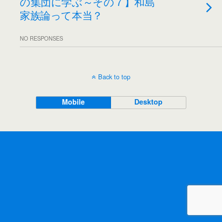
の集団に学ぶ～その７】和島
家族論って本当？
NO RESPONSES
Back to top
Mobile
Desktop