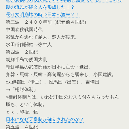
期の流民が縄文人を形成した！？
長江文明崩壊の時⇒日本へ渡来？！
第三波 ２４００年前（紀元前４世紀）
中国春秋戦国時代
戦乱から逃れて越人、楚人が渡来。
水田稲作開始→弥生人
第四波 ２世紀
朝鮮半島で倭国大乱
朝鮮半島の武装部族が日本に亡命・進出。
弁韓・馬韓・辰韓・高句麗からも襲来し、小国建設。
ex.伊都国（伊豆）、投馬国（出雲）、吉備国
→「柵封体制」
※柵封体制とは、いわば中国のおスミ付をもらったもん
勝ち、という体制。
ｅｘ．印授、鏡
日本になぜ天皇制が確立されたのか？
第五波 ４世紀