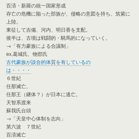
百済・新羅の統一国家形成
存亡の危機に陥った部族が、侵略の意図を持ち、筑紫に
上陸。
東征して吉備、河内、明日香を支配。
後半は、古墳は戦闘的・騎馬的になっていく。
→「有力豪族による合議制」
ex,葛城氏、物部氏
古代豪族が談合的体質を有しているの
は・・・・
６世紀
任那滅亡。
任那王（継体？）が日本に逃亡。
天智系渡来
蘇我氏台頭
→「天皇中心体制を志向」
第六波 ７世紀
百済滅亡