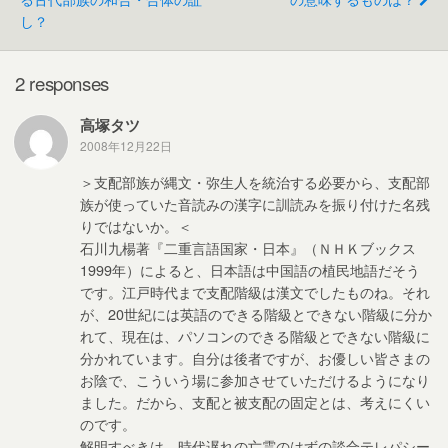
o
し？
o
k
2 responses
高塚タツ
2008年12月22日
＞支配部族が縄文・弥生人を統治する必要から、支配部
族が使っていた音読みの漢字に訓読みを振り付けた名残
りではないか。＜
石川九楊著『二重言語国家・日本』（ＮＨＫブックス
1999年）によると、日本語は中国語の植民地語だそう
です。江戸時代まで支配階級は漢文でしたものね。それ
が、20世紀には英語のできる階級とできない階級に分か
れて、現在は、パソコンのできる階級とできない階級に
分かれています。自分は後者ですが、お優しい皆さまの
お陰で、こういう場に参加させていただけるようになり
ました。だから、支配と被支配の固定とは、考えにくい
のです。
解明すべきは、時代遅れの亡霊のはずの談合テレパシー