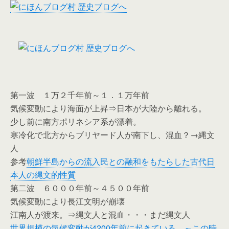
第一波 １万２千年前～１．１万年前
気候変動により海面が上昇⇒日本が大陸から離れる。
少し前に南方ポリネシア系が漂着。
寒冷化で北方からブリヤード人が南下し、混血？→縄文
人
参考
朝鮮半島からの流入民との融和をもたらした古代日
本人の縄文的性質
第二波 ６０００年前～４５００年前
気候変動により長江文明が崩壊
江南人が渡来。⇒縄文人と混血・・・まだ縄文人
世界規模の気候変動が4200年前に起きている。～この時