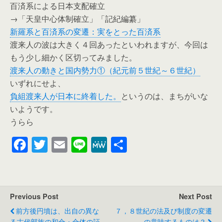
百済系による日本支配確立
→「天皇中心体制確立」「記紀編纂」
新羅系と百済系の変遷：実をとった百済系
渡来人の波は大きく４回あったといわれますが、今回は
もう少し細かく区切ってみました。
渡来人の動きと国内勢力①（紀元前５世紀～６世紀）
いずれにせよ、
負組渡来人が日本に終着した。
というのは、まちがいな
いようです。
うらら
F
T
E
Li
M
共
a
wi
m
n
e
有
c
tt
ail
e
W
e
er
e
Previous Post
Next Post
b
前方後円墳は、出自の異な
７，８世紀の法及び制度の変遷
る古代部族の和合・合体の証
の意味するものは？