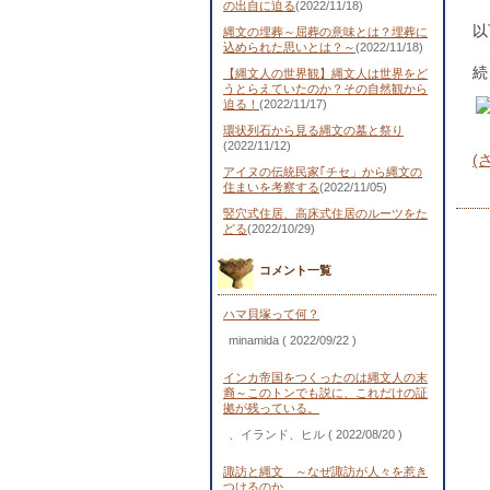
の出自に迫る
(2022/11/18)
以
縄文の埋葬～屈葬の意味とは？埋葬に
込められた思いとは？～
(2022/11/18)
続
【縄文人の世界観】縄文人は世界をど
うとらえていたのか？その自然観から
迫る！
(2022/11/17)
環状列石から見る縄文の墓と祭り
(2022/11/12)
(
アイヌの伝統民家｢チセ」から縄文の
住まいを考察する
(2022/11/05)
竪穴式住居、高床式住居のルーツをた
どる
(2022/10/29)
コメント一覧
ハマ貝塚って何？
minamida
( 2022/09/22 )
インカ帝国をつくったのは縄文人の末
裔～このトンでも説に、これだけの証
拠が残っている。
、イランド、ヒル
( 2022/08/20 )
諏訪と縄文 ～なぜ諏訪が人々を惹き
つけるのか