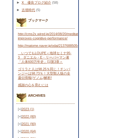
►
Ⅹ 優良ブログ紹介
(58)
►
古墳時代
(5)
ブックマーク
http://cms2x.wired.jp/2014/08/20/meditation-
improves-cognitive-performance/
http://matome.naver.jp/odai/2137688505443481701
いつでもLOUPE＜地球セミナ95-
3 ダニエル・E・リーバーマン著
「人体600万年史」[1]第3章＞
ゴリラと人は98.25％同じ！チンパ
ンジーは98.73％！大型類人猿の全
遺伝情報(ゲノム)解析!
感謝の心を育むには
ARCHIVES
[+]
2023
(1)
[+]
2022
(80)
[+]
2021
(90)
[+]
2020
(64)