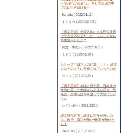
～”死者”は”生者”と、そして集団の中
で共に生き続ける～
hanada
( 2022/01/11 )
トモタカ
( 2022/01/05 )
【縄文再考】全国各地にある竪穴住居
は北方適応住居だった。シベリアから
技術流入したか？
縄文 中の人
( 2022/01/11 )
ミトラ
( 2022/01/10 )
シリーズ「日本人の起源」（４） 縄文
人はどのように形成されていったのか
ツヨシ
( 2021/12/22 )
【縄文再考】大陸と縄文②～日本海の
海流に乗って大陸から文化が届き、列
島産・黒曜石は海を渡って大陸に広が
った
レインボー
( 2021/12/18 )
縄文時代再考：縄文に稲作が無いの
は、政治、徴税が無い=国家が無いか
ら！
JA7TDO
( 2021/11/28 )