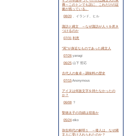
インカ帝国をつくったのは縄文人の末
裔～このトンでも説に、これだけの証
拠が残っている。
08/20
、イランド、ヒル
諏訪と縄文 ～なぜ諏訪が人々を惹き
つけるのか
07/31
利恵
"死"が身近なものであった縄文人
07/26
yanagi
06/25
山下 哲応
古代人の食卓～調味料の歴史
07/15
Anonymous
アイヌは何故文字を持たなかったの
か？
06/08
？
聖徳太子の功績は捏造か
05/24
eiko
弥生時代の解明１ ～倭人は、なぜ縄
文人に受け入れられたのか？