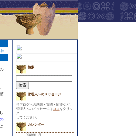
1日
検索
の
検
索:
。
拡
管理人へのメッセージ
当ブログへの感想・質問・応援など、
管理人へのメッセージは
ココ
をクリッ
し
ク
してください。
の
カレンダー
に
2009年1月