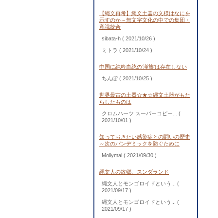
【縄文再考】縄文土器の文様はなにを
示すのか～無文字文化の中での集団・
意識統合
sibata-h
( 2021/10/26 )
ミトラ
( 2021/10/24 )
中国に純粋血統の‘漢族’は存在しない
ちんぽ
( 2021/10/25 )
世界最古の土器☆★☆縄文土器がもた
らしたものは
クロムハーツ スーパーコピー...
(
2021/10/01 )
知っておきたい感染症との闘いの歴史
～次のパンデミックを防ぐために
Mollymal
( 2021/09/30 )
縄文人の故郷、スンダランド
縄文人とモンゴロイドという...
(
2021/09/17 )
縄文人とモンゴロイドという...
(
2021/09/17 )