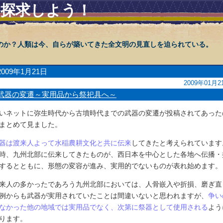
を探求しよう！
のか？人類は今、自らが築いてきた全文明の見直しを迫られている。
2009年1月21日
2009年01月2
武器の変遷～実用品から祭祀具へ～
いネットに弥生時代から古墳時代までの武器の変遷が投稿されてあった
まとめて見ました。
器は渡来人よって水稲農耕文化と共に伝来
してきたと考えられています
時、九州北部に伝来してきたものが、西日本を中心とした各地へ伝播・
するとともに、形態の変容が進み、実用的でないものが表れ始めます。
来人の多かったであろう九州北部においては、人骨嵌入や折損、磨ぎ直
例からも武器が実用されていたことは間違いないと思われますが、
争い
なかった他の地域では実用品でなく、次第に祭器として使用される
よう
ります。