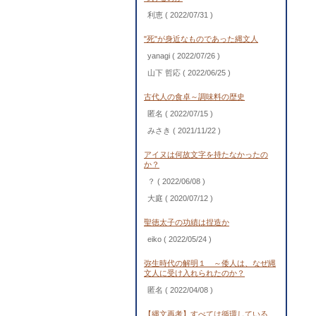
利恵
( 2022/07/31 )
"死"が身近なものであった縄文人
yanagi
( 2022/07/26 )
山下 哲応
( 2022/06/25 )
古代人の食卓～調味料の歴史
匿名
( 2022/07/15 )
みさき
( 2021/11/22 )
アイヌは何故文字を持たなかったの
か？
？
( 2022/06/08 )
大庭
( 2020/07/12 )
聖徳太子の功績は捏造か
eiko
( 2022/05/24 )
弥生時代の解明１ ～倭人は、なぜ縄
文人に受け入れられたのか？
匿名
( 2022/04/08 )
【縄文再考】すべては循環している