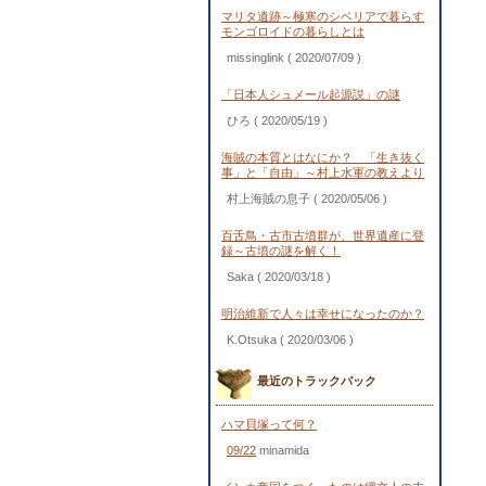
マリタ遺跡～極寒のシベリアで暮らす
モンゴロイドの暮らしとは
missinglink
( 2020/07/09 )
「日本人シュメール起源説」の謎
ひろ
( 2020/05/19 )
海賊の本質とはなにか？ 「生き抜く
事」と「自由」～村上水軍の教えより
村上海賊の息子
( 2020/05/06 )
百舌鳥・古市古墳群が、世界遺産に登
録～古墳の謎を解く！
Saka
( 2020/03/18 )
明治維新で人々は幸せになったのか？
K.Otsuka
( 2020/03/06 )
最近のトラックバック
ハマ貝塚って何？
09/22
minamida