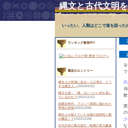
縄文と古代文明
いったい、人類はどこで道を誤った
ランキング参加中!!
る
最近のエントリー
で
武
縄文人の意識に迫る～人口増大、どう
する縄文人～
(2023/01/31)
当
縄文土器～「縄」はいったい何を表し
散
ているのか？
(2022/12/12)
続縄文時代 フゴッペ洞窟に描かれた
渡
壁画の意味
(2022/12/06)
の
縄文人が捉えていた太陽の規則性と数
少
の概念！？
(2022/11/28)
な
古代日本の東北地方～蝦夷の有力豪族