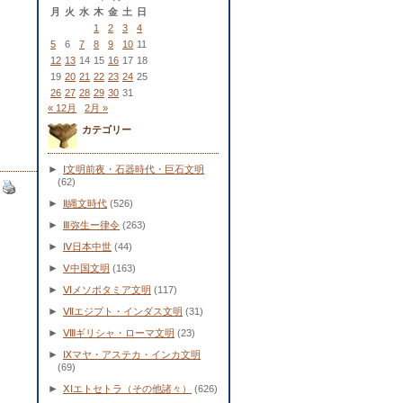
月
火
水
木
金
土
日
1
2
3
4
5
6
7
8
9
10
11
12
13
14
15
16
17
18
19
20
21
22
23
24
25
26
27
28
29
30
31
« 12月
2月 »
カテゴリー
►
Ⅰ文明前夜・石器時代・巨石文明
(62)
►
Ⅱ縄文時代
(526)
►
Ⅲ弥生ー律令
(263)
►
Ⅳ日本中世
(44)
►
Ⅴ中国文明
(163)
►
Ⅵメソポタミア文明
(117)
►
Ⅶエジプト・インダス文明
(31)
►
Ⅷギリシャ・ローマ文明
(23)
►
Ⅸマヤ・アステカ・インカ文明
(69)
►
ⅩⅠエトセトラ（その他諸々）
(626)