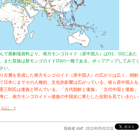
んで屋劇場資料より。南方モンゴロイド（原中国人）はO1、O2にあた
。また苗族は新モンゴロイドO3の一種である。ポップアップしてみて
さい。
り古層を形成した南方モンゴロイド（原中国人）の広がりは広く、朝鮮
て日本にまでその人種的、文化的影響は広がっている。彼ら原中国人を
憲三郎氏は倭族と呼んでいる。「古代朝鮮と倭族」「古代中国と倭族」
考に、南方モンゴロイド＝倭族の中国史に果たした役割を見ていきたい
さらに…)
投稿者 staff : 2011年05月22日