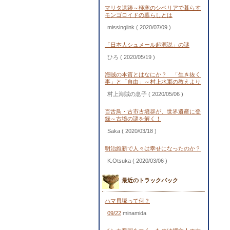
マリタ遺跡～極寒のシベリアで暮らす
モンゴロイドの暮らしとは
missinglink
( 2020/07/09 )
「日本人シュメール起源説」の謎
ひろ
( 2020/05/19 )
海賊の本質とはなにか？ 「生き抜く
事」と「自由」～村上水軍の教えより
村上海賊の息子
( 2020/05/06 )
百舌鳥・古市古墳群が、世界遺産に登
録～古墳の謎を解く！
Saka
( 2020/03/18 )
明治維新で人々は幸せになったのか？
K.Otsuka
( 2020/03/06 )
最近のトラックバック
ハマ貝塚って何？
09/22
minamida