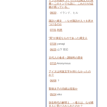
インカ帝国をつくったのは縄文人の末
裔～このトンでも説に、これだけの証
拠が残っている。
08/20
、イランド、ヒル
諏訪と縄文 ～なぜ諏訪が人々を惹き
つけるのか
07/31
利恵
"死"が身近なものであった縄文人
07/26
yanagi
06/25
山下 哲応
古代人の食卓～調味料の歴史
07/15
Anonymous
アイヌは何故文字を持たなかったの
か？
06/08
？
聖徳太子の功績は捏造か
05/24
eiko
弥生時代の解明１ ～倭人は、なぜ縄
文人に受け入れられたのか？