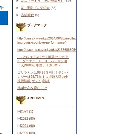
►
ⅩⅠエトセトラ（その他諸々）
(626)
2日
►
Ⅹ 優良ブログ紹介
(58)
►
古墳時代
(5)
ブックマーク
http://cms2x.wired.jp/2014/08/20/meditation-
improves-cognitive-performance/
http://matome.naver.jp/odai/2137688505443481701
いつでもLOUPE＜地球セミナ95-
3 ダニエル・E・リーバーマン著
「人体600万年史」[1]第3章＞
ゴリラと人は98.25％同じ！チンパ
ンジーは98.73％！大型類人猿の全
遺伝情報(ゲノム)解析!
感謝の心を育むには
ARCHIVES
[+]
2023
(1)
[+]
2022
(80)
[+]
2021
(90)
[+]
2020
(64)