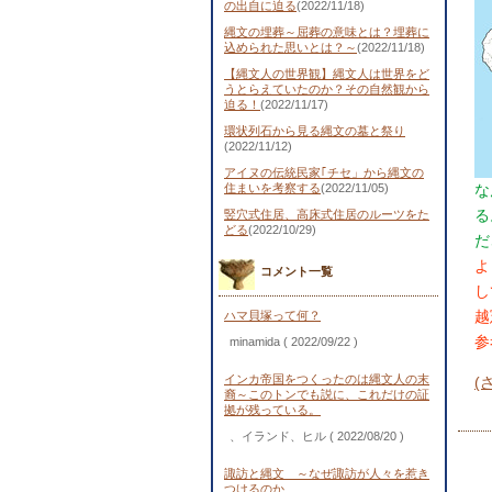
の出自に迫る
(2022/11/18)
縄文の埋葬～屈葬の意味とは？埋葬に
込められた思いとは？～
(2022/11/18)
【縄文人の世界観】縄文人は世界をど
うとらえていたのか？その自然観から
迫る！
(2022/11/17)
環状列石から見る縄文の墓と祭り
(2022/11/12)
アイヌの伝統民家｢チセ」から縄文の
住まいを考察する
(2022/11/05)
な
る
竪穴式住居、高床式住居のルーツをた
どる
(2022/10/29)
だ
よ
コメント一覧
し
越
ハマ貝塚って何？
参
minamida
( 2022/09/22 )
インカ帝国をつくったのは縄文人の末
(
裔～このトンでも説に、これだけの証
拠が残っている。
、イランド、ヒル
( 2022/08/20 )
諏訪と縄文 ～なぜ諏訪が人々を惹き
つけるのか