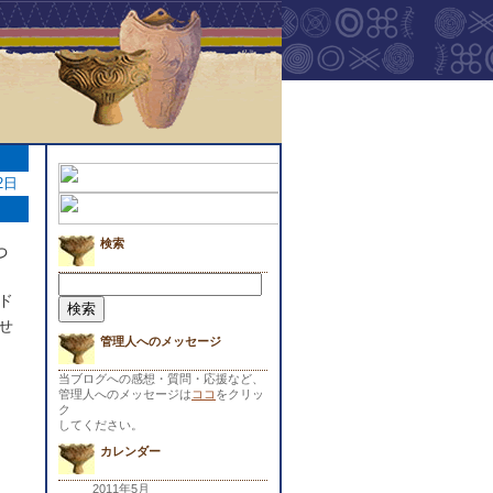
2日
検索
っ
検
索:
ド
せ
管理人へのメッセージ
当ブログへの感想・質問・応援など、
管理人へのメッセージは
ココ
をクリッ
ク
してください。
カレンダー
2011年5月