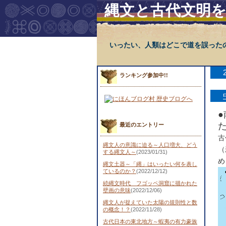
縄文と古代文明
いったい、人類はどこで道を誤った
ランキング参加中!!
最近のエントリー
古
縄文人の意識に迫る～人口増大、どう
（
する縄文人～
(2023/01/31)
め
縄文土器～「縄」はいったい何を表し
ているのか？
(2022/12/12)
続縄文時代 フゴッペ洞窟に描かれた
壁画の意味
(2022/12/06)
縄文人が捉えていた太陽の規則性と数
の概念！？
(2022/11/28)
古代日本の東北地方～蝦夷の有力豪族