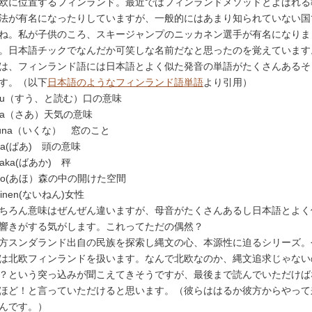
欧に位置するフィンランド。最近ではフィンランドメソッドとよばれる
法が有名になったりしていますが、一般的にはあまり知られていない国
ね。私が子供のころ、スキージャンプのニッカネン選手が有名になりま
。日本語チックでなんだか可笑しな名前だなと思ったのを覚えています
は、フィンランド語には日本語とよく似た発音の単語がたくさんあるそ
す。（以下
日本語のようなフィンランド語単語
より引用）
uu（すう、と読む）口の意味
aa（さあ）天気の意味
kuna（いくな） 窓のこと
aa(ぱあ) 頭の意味
aaka(ばあか) 秤
ho(あほ）森の中の開けた空間
ainen(ないねん)女性
ちろん意味はぜんぜん違いますが、母音がたくさんあるし日本語とよく
響きがする気がします。これってただの偶然？
方スンダランド出自の民族を探索し縄文の心、本源性に迫るシリーズ。
は北欧フィンランドを扱います。なんで北欧なのか、縄文追求じゃない
？という突っ込みが聞こえてきそうですが、最後まで読んでいただけば
ほど！と言っていただけると思います。（彼らははるか彼方からやって
んです。）