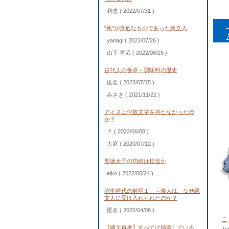
利恵
( 2022/07/31 )
"死"が身近なものであった縄文人
yanagi
( 2022/07/26 )
山下 哲応
( 2022/06/25 )
古代人の食卓～調味料の歴史
匿名
( 2022/07/15 )
みさき
( 2021/11/22 )
アイヌは何故文字を持たなかったの
か？
？
( 2022/06/08 )
大庭
( 2020/07/12 )
聖徳太子の功績は捏造か
eiko
( 2022/05/24 )
弥生時代の解明１ ～倭人は、なぜ縄
文人に受け入れられたのか？
匿名
( 2022/04/08 )
こ
【縄文再考】すべては循環している