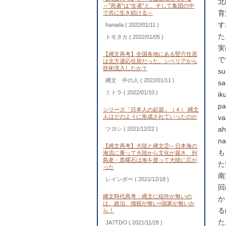
北
～”死者”は”生者”と、そして集団の中
育
で共に生き続ける～
す
hanada
( 2022/01/11 )
た
トモタカ
( 2022/01/05 )
実
【縄文再考】全国各地にある竪穴住居
で
は北方適応住居だった。シベリアから
技術流入したか？
s
縄文 中の人
( 2022/01/11 )
s
ミトラ
( 2022/01/10 )
i
p
シリーズ「日本人の起源」（４） 縄文
人はどのように形成されていったのか
v
a
ツヨシ
( 2021/12/22 )
n
【縄文再考】大陸と縄文②～日本海の
も
海流に乗って大陸から文化が届き、列
島産・黒曜石は海を渡って大陸に広が
た
った
南
レインボー
( 2021/12/18 )
回
縄文時代再考：縄文に稲作が無いの
か
は、政治、徴税が無い=国家が無いか
る
ら！
た
JA7TDO
( 2021/11/28 )