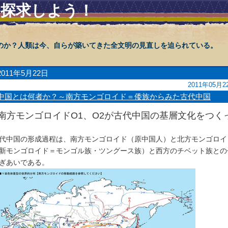
を探求しよう！
のか？人類は今、自らが築いてきた全文明の見直しを迫られている。
2011年5月22日
2011年05月2
中国とは何者か？～南方モンゴロイド＝倭族からみた古代中国
●南方モンゴロイドO1、O2が古代中国の基層文化をつく
た
代中国の形成過程は、南方モンゴロイド（原中国人）と北方モンゴロイ
新モンゴロイド＝モンゴル族・ツングース族）と西方のチベット族との
ぎあいである。