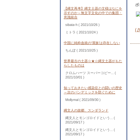
ポ
【縄文再考】縄文土器の文様はなにを
示すのか～無文字文化の中での集団・
意識統合
sibata-h
( 2021/10/26 )
(
ミトラ
( 2021/10/24 )
中国に純粋血統の‘漢族’は存在しない
ちんぽ
( 2021/10/25 )
世界最古の土器☆★☆縄文土器がもた
らしたものは
クロムハーツ スーパーコピー...
(
2021/10/01 )
知っておきたい感染症との闘いの歴史
～次のパンデミックを防ぐために
Mollymal
( 2021/09/30 )
縄文人の故郷、スンダランド
縄文人とモンゴロイドという...
(
2021/09/17 )
縄文人とモンゴロイドという...
(
2021/09/17 )