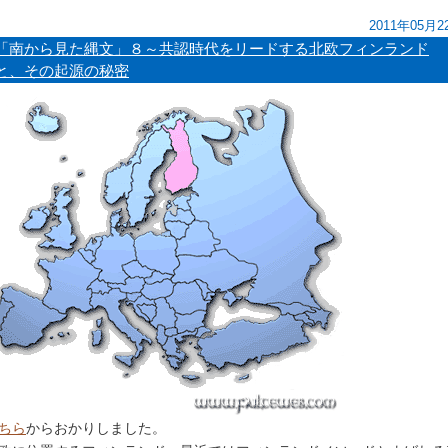
2011年05月2
「南から見た縄文」８～共認時代をリードする北欧フィンランド
と、その起源の秘密
ちら
からおかりしました。