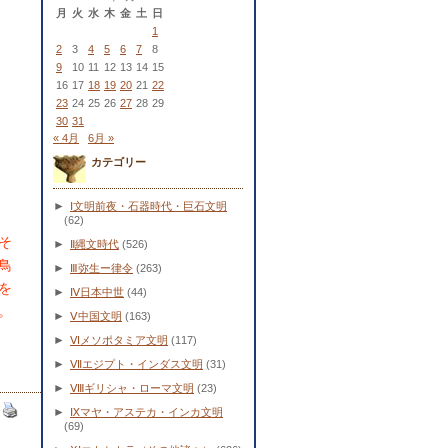
月
火
水
木
金
土
日
1
2
3
4
5
6
7
8
9
10
11
12
13
14
15
16
17
18
19
20
21
22
23
24
25
26
27
28
29
30
31
« 4月
6月 »
カテゴリー
く
►
Ⅰ文明前夜・石器時代・巨石文明
(62)
そ
►
Ⅱ縄文時代
(526)
鳥
►
Ⅲ弥生ー律令
(263)
を
►
Ⅳ日本中世
(44)
。
►
Ⅴ中国文明
(163)
►
Ⅵメソポタミア文明
(117)
►
Ⅶエジプト・インダス文明
(31)
►
Ⅷギリシャ・ローマ文明
(23)
►
Ⅸマヤ・アステカ・インカ文明
(69)