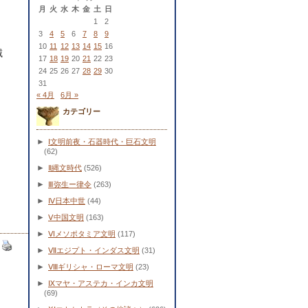
月
火
水
木
金
土
日
1
2
3
4
5
6
7
8
9
10
11
12
13
14
15
16
滅
17
18
19
20
21
22
23
24
25
26
27
28
29
30
31
« 4月
6月 »
カテゴリー
►
Ⅰ文明前夜・石器時代・巨石文明
(62)
►
Ⅱ縄文時代
(526)
►
Ⅲ弥生ー律令
(263)
►
Ⅳ日本中世
(44)
►
Ⅴ中国文明
(163)
►
Ⅵメソポタミア文明
(117)
►
Ⅶエジプト・インダス文明
(31)
►
Ⅷギリシャ・ローマ文明
(23)
►
Ⅸマヤ・アステカ・インカ文明
(69)