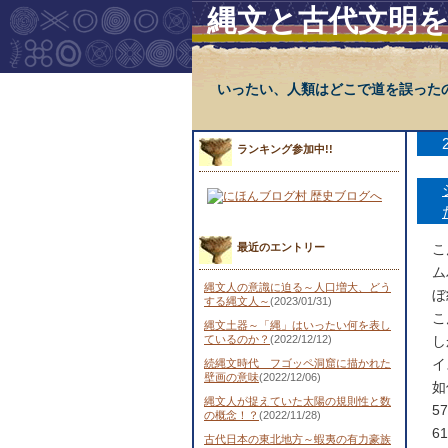
縄文と古代文明
いったい、人類はどこで道を誤った
ランキング参加中!!
最近のエントリー
こ
ム
縄文人の意識に迫る～人口増大、どう
ぼ
する縄文人～
(2023/01/31)
こ
縄文土器～「縄」はいったい何を表し
ているのか？
(2022/12/12)
し
イ
続縄文時代 フゴッペ洞窟に描かれた
壁画の意味
(2022/12/06)
如
縄文人が捉えていた太陽の規則性と数
5
の概念！？
(2022/11/28)
6
古代日本の東北地方～蝦夷の有力豪族