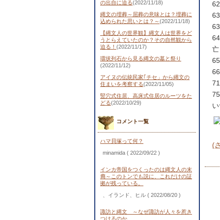
の出自に迫る
(2022/11/18)
6
縄文の埋葬～屈葬の意味とは？埋葬に
6
込められた思いとは？～
(2022/11/18)
6
【縄文人の世界観】縄文人は世界をど
6
うとらえていたのか？その自然観から
迫る！
(2022/11/17)
亡
環状列石から見る縄文の墓と祭り
6
(2022/11/12)
6
アイヌの伝統民家｢チセ」から縄文の
7
住まいを考察する
(2022/11/05)
7
竪穴式住居、高床式住居のルーツをた
どる
(2022/10/29)
い
コメント一覧
ハマ貝塚って何？
(
minamida
( 2022/09/22 )
インカ帝国をつくったのは縄文人の末
裔～このトンでも説に、これだけの証
拠が残っている。
、イランド、ヒル
( 2022/08/20 )
諏訪と縄文 ～なぜ諏訪が人々を惹き
つけるのか