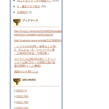
►
ⅩⅠエトセトラ（その他諸々）
(626)
►
Ⅹ 優良ブログ紹介
(58)
►
古墳時代
(5)
ブックマーク
http://cms2x.wired.jp/2014/08/20/meditation-
improves-cognitive-performance/
http://matome.naver.jp/odai/2137688505443481701
いつでもLOUPE＜地球セミナ95-
3 ダニエル・E・リーバーマン著
「人体600万年史」[1]第3章＞
ゴリラと人は98.25％同じ！チンパ
ンジーは98.73％！大型類人猿の全
遺伝情報(ゲノム)解析!
感謝の心を育むには
ARCHIVES
[+]
2023
(1)
[+]
2022
(80)
[+]
2021
(90)
[+]
2020
(64)