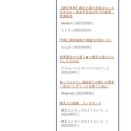
【縄文再考】縄文土器の文様はなにを
示すのか～無文字文化の中での集団・
意識統合
sibata-h
( 2021/10/26 )
ミトラ
( 2021/10/24 )
中国に純粋血統の‘漢族’は存在しない
ちんぽ
( 2021/10/25 )
世界最古の土器☆★☆縄文土器がもた
らしたものは
クロムハーツ スーパーコピー...
(
2021/10/01 )
知っておきたい感染症との闘いの歴史
～次のパンデミックを防ぐために
Mollymal
( 2021/09/30 )
縄文人の故郷、スンダランド
縄文人とモンゴロイドという...
(
2021/09/17 )
縄文人とモンゴロイドという...
(
2021/09/17 )