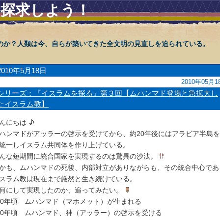
を探求しよう！
のか？人類は今、自らが築いてきた全文明の見直しを迫られている。
2010年5月18日
2010年05月1
シリーズ：『イスラムを探る』第３回【ムハンマド登場と急拡大し
たイスラム教】
んにちは
ハンマドがアッラーの啓示を受けてから、約20年後にはアラビア半島
統一しイスラム共同体を作り上げている。
んな短期間に統合国家を実現するのは驚異の沙汰。
かも、ムハンマドの死後、内部対立がありながらも、その統合中心であ
スラム教は現在まで厳然と生き続けている。
何にして実現したのか、追ってみたい。
70年頃 ムハンマド（マホメット）が生まれる
10年頃 ムハンマド、神（アッラー）の啓示を受ける