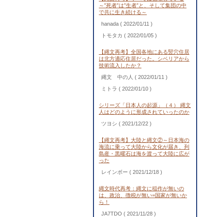
～”死者”は”生者”と、そして集団の中
で共に生き続ける～
hanada
( 2022/01/11 )
トモタカ
( 2022/01/05 )
【縄文再考】全国各地にある竪穴住居
は北方適応住居だった。シベリアから
技術流入したか？
縄文 中の人
( 2022/01/11 )
ミトラ
( 2022/01/10 )
シリーズ「日本人の起源」（４） 縄文
人はどのように形成されていったのか
ツヨシ
( 2021/12/22 )
【縄文再考】大陸と縄文②～日本海の
海流に乗って大陸から文化が届き、列
島産・黒曜石は海を渡って大陸に広が
った
レインボー
( 2021/12/18 )
縄文時代再考：縄文に稲作が無いの
は、政治、徴税が無い=国家が無いか
ら！
JA7TDO
( 2021/11/28 )