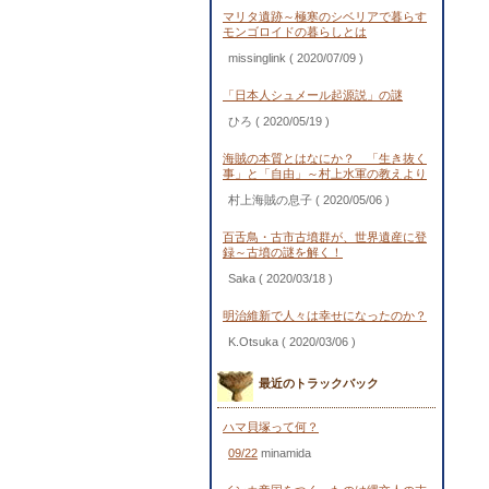
マリタ遺跡～極寒のシベリアで暮らす
モンゴロイドの暮らしとは
missinglink
( 2020/07/09 )
「日本人シュメール起源説」の謎
ひろ
( 2020/05/19 )
海賊の本質とはなにか？ 「生き抜く
事」と「自由」～村上水軍の教えより
村上海賊の息子
( 2020/05/06 )
百舌鳥・古市古墳群が、世界遺産に登
録～古墳の謎を解く！
Saka
( 2020/03/18 )
明治維新で人々は幸せになったのか？
K.Otsuka
( 2020/03/06 )
最近のトラックバック
ハマ貝塚って何？
09/22
minamida