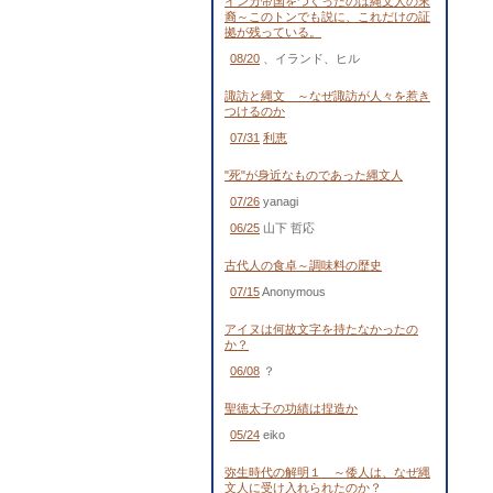
インカ帝国をつくったのは縄文人の末
裔～このトンでも説に、これだけの証
拠が残っている。
08/20
、イランド、ヒル
諏訪と縄文 ～なぜ諏訪が人々を惹き
つけるのか
07/31
利恵
"死"が身近なものであった縄文人
07/26
yanagi
06/25
山下 哲応
古代人の食卓～調味料の歴史
07/15
Anonymous
アイヌは何故文字を持たなかったの
か？
06/08
？
聖徳太子の功績は捏造か
05/24
eiko
弥生時代の解明１ ～倭人は、なぜ縄
文人に受け入れられたのか？