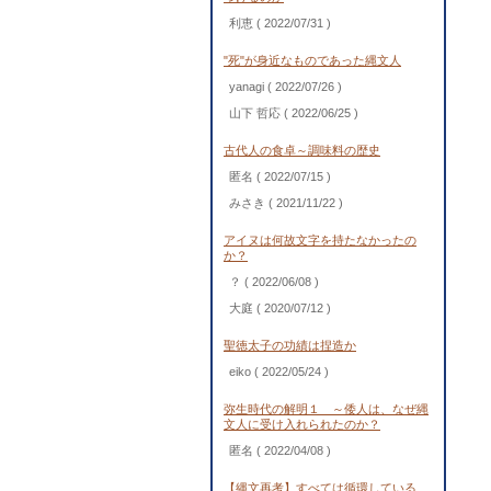
利恵
( 2022/07/31 )
"死"が身近なものであった縄文人
yanagi
( 2022/07/26 )
山下 哲応
( 2022/06/25 )
古代人の食卓～調味料の歴史
匿名
( 2022/07/15 )
みさき
( 2021/11/22 )
アイヌは何故文字を持たなかったの
か？
？
( 2022/06/08 )
大庭
( 2020/07/12 )
聖徳太子の功績は捏造か
eiko
( 2022/05/24 )
弥生時代の解明１ ～倭人は、なぜ縄
文人に受け入れられたのか？
匿名
( 2022/04/08 )
【縄文再考】すべては循環している