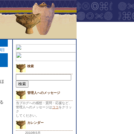
8日
検索
検
索:
をほ
管理人へのメッセージ
る
当ブログへの感想・質問・応援など、
管理人へのメッセージは
ココ
をクリッ
ク
してください。
カレンダー
2010年5月