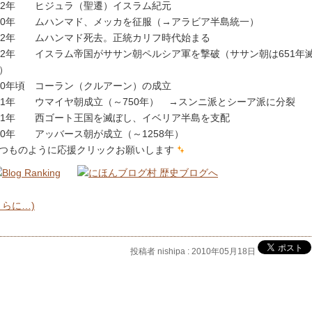
22年 ヒジュラ（聖遷）イスラム紀元
30年 ムハンマド、メッカを征服（→アラビア半島統一）
32年 ムハンマド死去。正統カリフ時代始まる
42年 イスラム帝国がササン朝ペルシア軍を撃破（ササン朝は651年
）
50年頃 コーラン（クルアーン）の成立
61年 ウマイヤ朝成立（～750年） →スンニ派とシーア派に分裂
11年 西ゴート王国を滅ぼし、イベリア半島を支配
50年 アッバース朝が成立（～1258年）
つものように応援クリックお願いします
さらに…)
投稿者 nishipa : 2010年05月18日