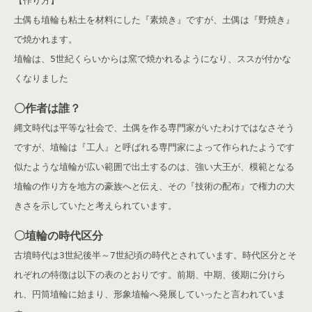
【作り方】
土偶も埴輪も粘土を材料にした『素焼き』ですが、土偶は『野焼き』
で焼かれます。
埴輪は、5世紀くらいからは窯で焼かれるようになり、ススが付かな
くなりました
〇作者は誰？
縄文時代は平等な社会で、土偶を作る専門家がいたわけではなさそう
ですが、埴輪は『工人』と呼ばれる専門家によって作られたようです
似たような埴輪が広い範囲で出土するのは、強い大王が、模範となる
埴輪の作り方を地方の豪族へと伝え、その『技術の配布』で権力の大
きさを示していたと考えられています。
〇埴輪の時代区分
古墳時代は3世紀後半～7世紀頃の時代とされています。時代区分とそ
れぞれの特徴は以下の表のとおりです。前期、中期、後期に分けら
れ、円筒埴輪に始まり、形象埴輪へ発展していったと言われていま