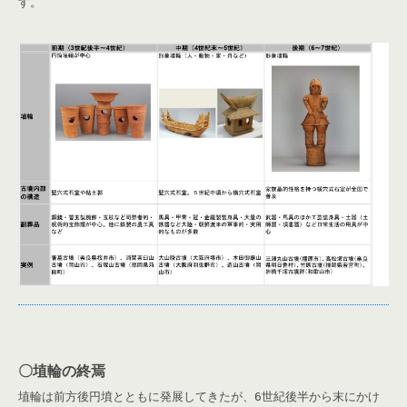
す。
〇埴輪の終焉
埴輪は前方後円墳とともに発展してきたが、6世紀後半から末にかけ