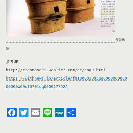
舟型埴
輪
参考URL
http://ciaomasaki.web.fc2.com/cc/dogu.html
https://withnews.jp/article/f0180803003qq0000000000
00000W09e10701qq000017752A
F
T
E
Li
M
共
a
wi
m
n
e
有
c
tt
ail
e
W