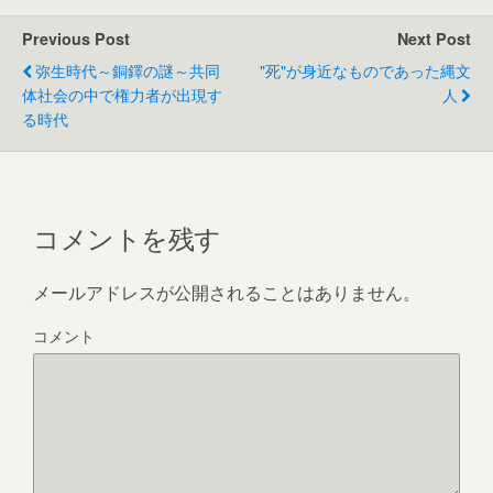
e
er
e
Previous Post
Next Post
b
弥生時代～銅鐸の謎～共同
"死"が身近なものであった縄文
o
体社会の中で権力者が出現す
人
る時代
o
k
コメントを残す
メールアドレスが公開されることはありません。
コメント