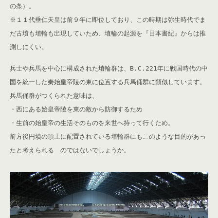
の条）。
※１１代垂仁天皇は前９年に即位しており、この時期は弥生時代でま
だ古墳も埴輪も出現していため、埴輪の起源を『日本書紀』からは推
測しにくい。
兵士や兵馬を中心に構成された埴輪群は、B.C.221年に戦国時代の中
国を統一した秦始皇帝陵の東に位置する兵馬俑群に類似しています。
兵馬俑群がつくられた意味は、
・西にある始皇帝陵を東の敵から防御するため
・生前の始皇帝の生活そのものを来世へ持って行くため。
前方後円墳の頂上に配置されている埴輪群にもこのような目的があっ
たと考えられる のではないでしょうか。