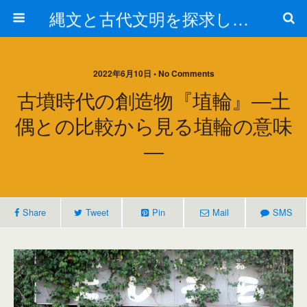
縄文と古代文明を探求しよう！
2022年6月10日 • No Comments
古墳時代の創造物『埴輪』―土
偶との比較から見る埴輪の意味
―
Share
Tweet
Pin
Mail
SMS