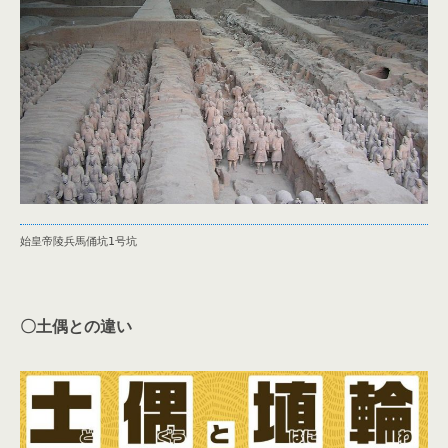
始皇帝陵兵馬俑坑1号坑
〇土偶との違い