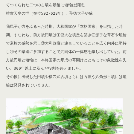
てつくられた二つの古墳を最後に埴輪は消滅。
推古天皇の世（在位592-628年）、聖徳太子や蘇
我馬子が力をふるった時期。大和国家が「本格国家」を目指した時
期。すなわち、前方後円墳は①巨大な墳丘を築き②派手な葺石や埴輪
で豪族の威勢を示し③大和政権と連合していることを広く内外に堅持
し④その築造に参加することで共同体の一体感を醸し出していた。前
方後円墳と埴輪は、本格国家の形成の幕開けとともにその象徴性を失
い、300年以上に及んだ役割を終えました。
その後に出現した円墳や横穴式古墳さらには方墳や八角形古墳には埴
輪は発見されていません。