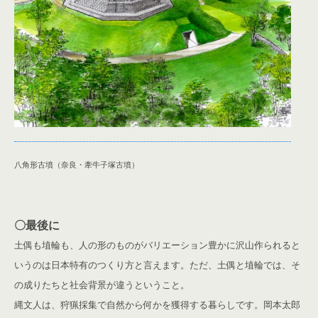
八角形古墳（奈良・牽牛子塚古墳）
〇最後に
土偶も埴輪も、人の形のものがバリエーション豊かに沢山作られると
いうのは日本特有のつくり方と言えます。ただ、土偶と埴輪では、そ
の成りたちと社会背景が違うということ。
縄文人は、狩猟採集で自然から何かを獲得する暮らしです。岡本太郎