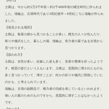
【時代】
土偶は、今から約1万3千年前～約2千400年前の縄文時代に作られま
した。埴輪は、古墳時代であり3世紀後半～6世紀ころに埴輪が作られ
ました。
【発見される場所】
土偶は、集落の跡から見つかることが多い。縄文の人々が住んだり、
祭りや儀式をした、暮らしの場。埴輪は、有力者の墓である古墳から
見つかります。
【扱われ方】
土偶は、女性が多い。妊娠した姿も多く、安産や豊穣を祈ったようで
す。精霊の姿だという人もいます。土偶は、意図的に壊されたものも
多く見つかっていて、壊すことが、何かの祈りや儀式に関係していた
のかも、と考えられています。
埴輪は、古墳の副葬品で、権力者の功績を表しているといわれます。
偉い人の墓のためのものですから、意図的に壊すことはなかったよう
です。