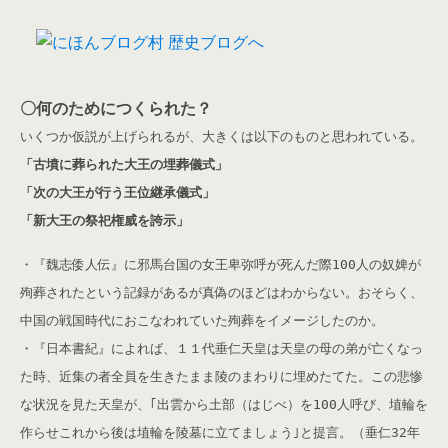
〇何のためにつくられた？
いくつか仮説が上げられるが、大きくは以下のものと思われている。
「古墳に葬られた大王の埋葬儀式」
「次の大王が行う王位継承儀式」
「新大王の祭祀権威を誇示」
・『魏志倭人伝』に邪馬台国の女王卑弥呼が死んだ際100人の奴婢が
殉葬されたという記録があるが真偽のほどはわからない。おそらく、
中国の戦国時代におこなわれていた殉葬をイメージしたのか。
・『日本書紀』によれば、１１代垂仁天皇は天皇の母の弟が亡くなっ
た時、近集の者全員を生きたまま陵のまわりに埋めたてた。この悲惨
な状況を見た天皇が、｢出雲から土部（はじべ）を100人呼び、埴輪を
作らせこれから後は埴輪を陵墓に立てましょう｣と提言。（垂仁32年