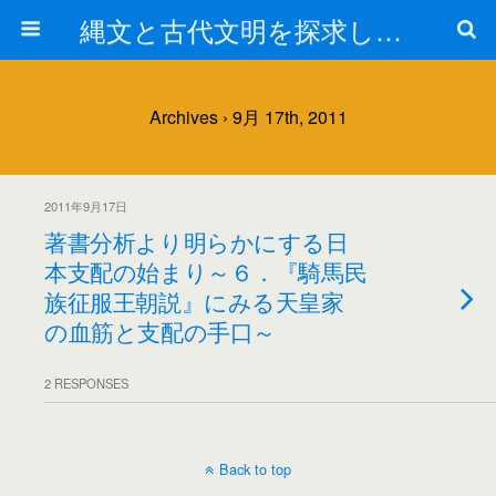
縄文と古代文明を探求しよう！
Archives › 9月 17th, 2011
2011年9月17日
著書分析より明らかにする日
本支配の始まり～６．『騎馬民
族征服王朝説』にみる天皇家
の血筋と支配の手口～
2 RESPONSES
Back to top