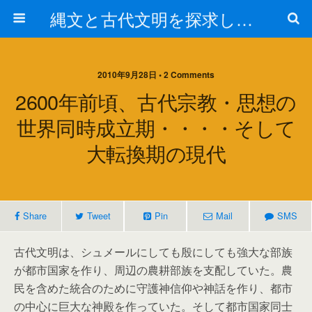
縄文と古代文明を探求しよう！
2010年9月28日 • 2 Comments
2600年前頃、古代宗教・思想の
世界同時成立期・・・・そして
大転換期の現代
Share
Tweet
Pin
Mail
SMS
古代文明は、シュメールにしても殷にしても強大な部族
が都市国家を作り、周辺の農耕部族を支配していた。農
民を含めた統合のために守護神信仰や神話を作り、都市
の中心に巨大な神殿を作っていた。そして都市国家同士