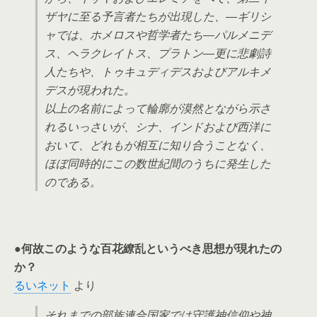
ザヤに至る予言者たちが出現した、―ギリシ
ャでは、ホメロスや哲学者たち―パルメニデ
ス、ヘラクレイトス、プラトン―更に悲劇詩
人たちや、トゥキュディデスおよびアルキメ
デスが現われた。
以上の名前によって輪廓が漠然とながら示さ
れるいっさいが、シナ、インドおよび西洋に
おいて、どれもが相互に知り合うことなく、
ほぼ同時的にこの数世紀間のうちに発生した
のである。
●何故このような百花繚乱というべき思想が現れたの
か？
るいネット
より
それまでの部族連合国家では守護神信仰や神