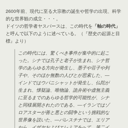
2600年前、現代に至る大宗教の誕生や哲学の出現、科学
的な世界観の成立・・・。
ドイツの哲学者ヤスパースは、この時代を
「軸の時代」
と呼んで以下のように述べている。（『歴史の起源と目
標』より）
この時代には、驚くべき事件が集中的に起こ
った。シナでは孔子と老子が生まれ、シナ哲
学のあらゆる方向が発生し、墨子や荘子や列
子や、そのほか無数の人びとが思索した、―
インドではウパニシャットが発生し、仏陀が
生まれ、懐疑論、唯物論、詭弁術や虚無主義
に至るまでのあらゆる哲学的可能性が、シナ
と同様展開されたのである、―イランではゾ
ロアスターが善と悪との闘争という挑戦的な
世界像を説いた、―パレスチナでは、エリア
から、イザヤおよびエレミアをへて、第二イ