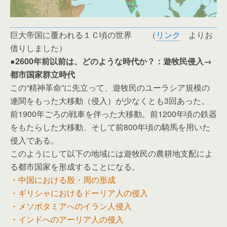
巨大帝国に覆われる１Ｃ頃の世界 （
リンク
よりお
借りしました）
●2600年前以前は、どのような時代か？：遊牧民侵入→
都市国家群立時代
この“精神革命”に先立って、遊牧民のユーラシア規模の
連関をもった大移動（侵入）が少なくとも3回あった。
前1900年ごろの戦車を伴った大移動。前1200年頃の鉄器
をもたらした大移動、そして前800年頃の騎馬を用いた
侵入である。
このようにして以下の地域には遊牧民の農耕地支配によ
る都市国家を形成することになる。
・中国における殷・周の形成
・ギリシャにおけるドーリア人の侵入
・メソポタミアへのイラン人侵入
・インドへのアーリア人の侵入