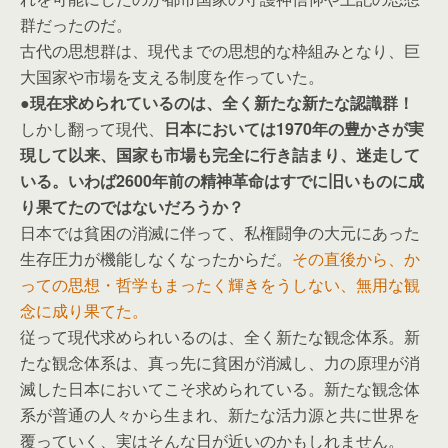
群だったのだ。
古代の思想群は、現代までの思想的な枠組みとなり、巨
大国家や市場を支える制度を作っていた。
●現在求められているのは、全く新たな新たな認識群！
しかし翻って現代、
日本においては1970年の豊かさが実
現して以来、国家も市場も完全に行き詰まり、迷走して
いる。いわば2600年前の精神革命はすでに旧いものに成
り果てたのではないだろうか？
日本では貧困の消滅に伴って、私権闘争の大元にあった
生存圧力が機能しなくなったからだ。
その直後から、か
っての思想・哲学もまったく輝きをうしない、無用な観
念に成り果てた。
従って現代求められいるのは、全く新たな観念体系。新
たな観念体系は、真っ先に貧困が消滅し、力の原理が消
滅した日本においてこそ求められている。新たな観念体
系が普通の人々から生まれ、新たな活力源と共に世界を
覆っていく、実はそんな日が近いのかもしれません。