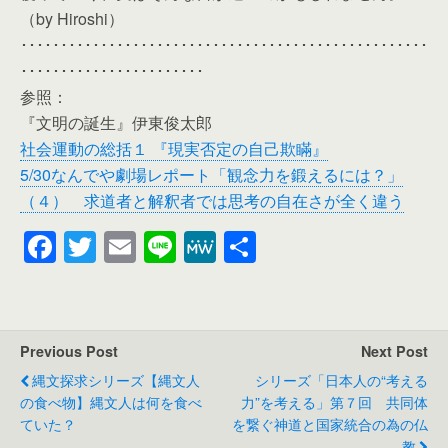
（by Hiroshi）
･･･････････････････････････････････････････････････
･･･････････････････････
参照：
『文明の誕生』伊東俊太郎
社会運動の総括１ 『現実否定の自己欺瞞』
5/30なんでや劇場レポート「観念力を鍛えるには？」
（４） 求道者と解釈者では思考の自在さが全く違う
F
T
E
Li
M
共
a
wi
m
n
e
有
c
tt
ail
e
W
e
er
e
Previous Post
Next Post
b
縄文探求シリーズ【縄文人
シリーズ「日本人の“考える
o
の食べ物】縄文人は何を食べ
力”を考える」第７回 共同体
ていた？
を繋ぐ神道と国家統合の為の仏
o
教