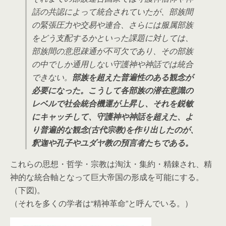
話の共認によって統合されていたが、部族間
の緊張圧力や交易や連合、さらには服属部族
をどう支配するかといった課題に対しては、
部族間の意思疎通が不可欠であり、その部族
の中でしか通用しない守護神や神話では統合
できない。
部族を超えた普遍性のある観念が
必要になった。こうして各部族の潜在意識の
レベルで社会統合機運が上昇し、それを鋭敏
にキャッチして、守護神や神話を超えた、よ
り普遍的な観念(古代宗教)を作り出したのが、
釈迦や孔子やユダヤ教の預言者たちである。
これらの思想・哲学・宗教は淘汰・集約・精錬され、精
神的な統合軸となって巨大帝国の形成を可能にする。
（下図)。
（それを多くの学者は“精神革命”と呼んでいる。）