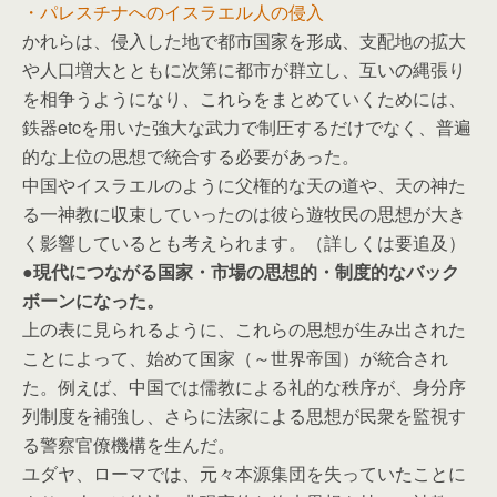
・パレスチナへのイスラエル人の侵入
かれらは、侵入した地で都市国家を形成、支配地の拡大
や人口増大とともに次第に都市が群立し、互いの縄張り
を相争うようになり、これらをまとめていくためには、
鉄器etcを用いた強大な武力で制圧するだけでなく、普遍
的な上位の思想で統合する必要があった。
中国やイスラエルのように父権的な天の道や、天の神た
る一神教に収束していったのは彼ら遊牧民の思想が大き
く影響しているとも考えられます。（詳しくは要追及）
●現代につながる国家・市場の思想的・制度的なバック
ボーンになった。
上の表に見られるように、これらの思想が生み出された
ことによって、始めて国家（～世界帝国）が統合され
た。例えば、中国では儒教による礼的な秩序が、身分序
列制度を補強し、さらに法家による思想が民衆を監視す
る警察官僚機構を生んだ。
ユダヤ、ローマでは、元々本源集団を失っていたことに