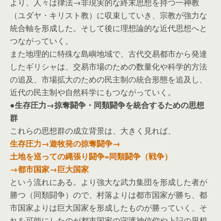
より、人々は律法→非現実的な終末思想を持つ一神教
（ユダヤ・キリスト教）に収束していき、宗教が強力な
統合軸を形成した。そして後に理想論的な近代思想へと
つながっていく。
また地理的に特殊な島嶼地域で、古代交易都市から発達
したギリシャは、交易市場のための数量化や科学的方法
の追及、市場拡大のための民主制の統合形態を追及し、
近代の民主制や自然科学にもつながっていく。
●生存圧力→掠奪闘争・同類闘争を統合するための思想
群
これらの思想群の成立背景は、大きく見れば、
生存圧力→遊牧発の掠奪闘争→
土地を巡っての縄張り闘争=同類闘争（戦争）
→都市国家→巨大国家
という流れにある。より強大な武力集団を形成した者が
勝つ（同類闘争）ので、村落よりは都市国家が勝ち、都
市国家よりは巨大国家を形成したものが勝っていく、そ
れを可能にしたのが都市国家の守護神信仰や上記の思想