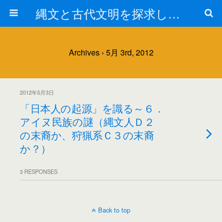
縄文と古代文明を探求しよう！
Archives › 5月 3rd, 2012
2012年5月3日
「日本人の起源」を識る～６．
アイヌ民族の謎（縄文人Ｄ２
の末裔か、狩猟系Ｃ３の末裔
か？）
3 RESPONSES
Back to top