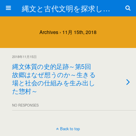
縄文と古代文明を探求しよう！
Archives › 11月 15th, 2018
2018年11月15日
縄文体質の史的足跡～第5回
故郷はなぜ想うのか～生きる
場と社会の仕組みを生み出し
た惣村～
NO RESPONSES
Back to top